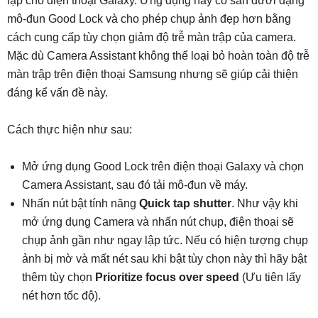
lập cho điện thoại Galaxy. Ứng dụng này có sẵn dưới dạng
mô-đun Good Lock và cho phép chụp ảnh đẹp hơn bằng
cách cung cấp tùy chọn giảm độ trễ màn trập của camera.
Mặc dù Camera Assistant không thể loại bỏ hoàn toàn độ trễ
màn trập trên điện thoại Samsung nhưng sẽ giúp cải thiện
đáng kể vấn đề này.
Cách thực hiện như sau:
Mở ứng dụng Good Lock trên điện thoại Galaxy và chọn
Camera Assistant, sau đó tải mô-đun về máy.
Nhấn nút bật tính năng
Quick tap shutter
. Như vậy khi
mở ứng dụng Camera và nhấn nút chụp, điện thoại sẽ
chụp ảnh gần như ngay lập tức. Nếu có hiện tượng chụp
ảnh bị mờ và mất nét sau khi bật tùy chọn này thì hãy bật
thêm tùy chọn
Prioritize focus over speed
(Ưu tiên lấy
nét hơn tốc độ).