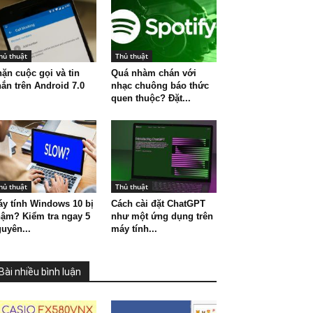
hủ thuật
Thủ thuật
ặn cuộc gọi và tin
Quá nhàm chán với
ắn trên Android 7.0
nhạc chuông báo thức
quen thuộc? Đặt...
hủ thuật
Thủ thuật
y tính Windows 10 bị
Cách cài đặt ChatGPT
ậm? Kiểm tra ngay 5
như một ứng dụng trên
uyên...
máy tính...
Bài nhiều bình luận