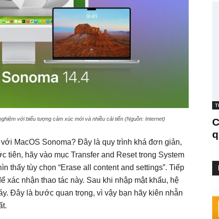
T
hiệm với biểu tượng cảm xúc mới và nhiều cải tiến (Nguồn: Internet)
C
q
 với MacOS Sonoma? Đây là quy trình khá đơn giản,
ớc tiên, hãy vào mục Transfer and Reset trong System
n thấy tùy chọn “Erase all content and settings”. Tiếp
ể xác nhận thao tác này. Sau khi nhập mật khẩu, hệ
áy. Đây là bước quan trọng, vì vậy bạn hãy kiên nhẫn
t.