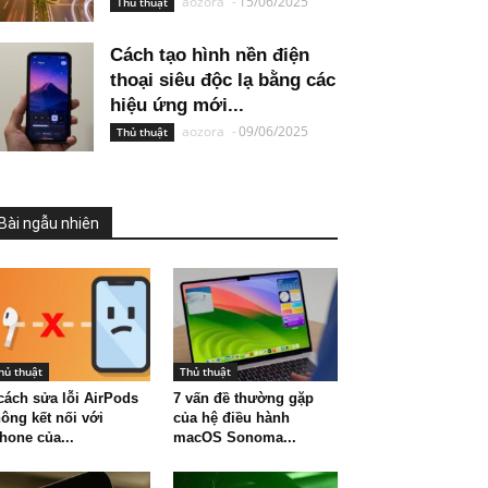
aozora
-
15/06/2025
Thủ thuật
Cách tạo hình nền điện
thoại siêu độc lạ bằng các
hiệu ứng mới...
aozora
-
09/06/2025
Thủ thuật
Bài ngẫu nhiên
hủ thuật
Thủ thuật
cách sửa lỗi AirPods
7 vấn đề thường gặp
ông kết nối với
của hệ điều hành
hone của...
macOS Sonoma...