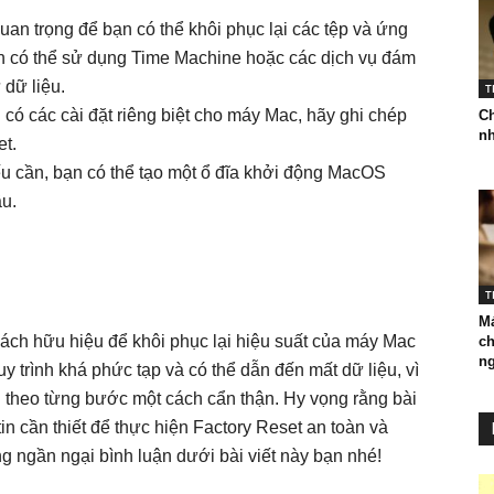
uan trọng để bạn có thể khôi phục lại các tệp và ứng
Bạn có thể sử dụng Time Machine hoặc các dịch vụ đám
 dữ liệu.
T
có các cài đặt riêng biệt cho máy Mac, hãy ghi chép
Ch
nh
et.
 cần, bạn có thể tạo một ổ đĩa khởi động MacOS
ầu.
T
Má
ch hữu hiệu để khôi phục lại hiệu suất của máy Mac
ch
ng
y trình khá phức tạp và có thể dẫn đến mất dữ liệu, vì
n theo từng bước một cách cẩn thận. Hy vọng rằng bài
in cần thiết để thực hiện Factory Reset an toàn và
g ngần ngại bình luận dưới bài viết này bạn nhé!