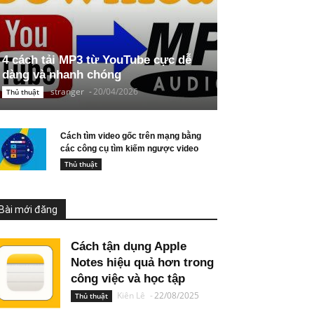
4 cách tải MP3 từ YouTube cực dễ
dàng và nhanh chóng
stranger
-
20/04/2026
Thủ thuật
Cách tìm video gốc trên mạng bằng
các công cụ tìm kiếm ngược video
Thủ thuật
Bài mới đăng
Cách tận dụng Apple
Notes hiệu quả hơn trong
công việc và học tập
Kiên Lê
-
22/08/2025
Thủ thuật