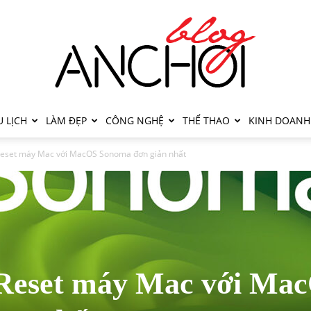
 LỊCH
LÀM ĐẸP
CÔNG NGHỆ
THỂ THAO
KINH DOANH
Reset máy Mac với MacOS Sonoma đơn giản nhất
 Reset máy Mac với Ma