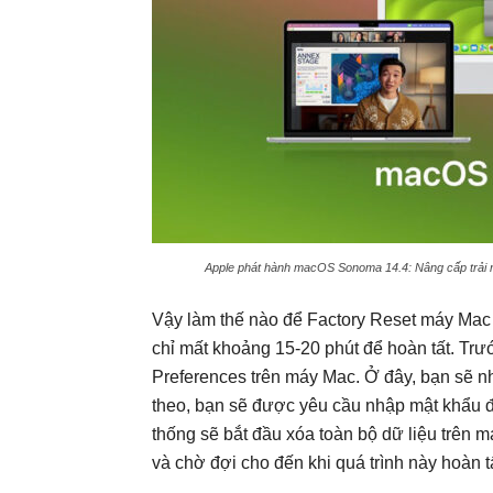
Apple phát hành macOS Sonoma 14.4: Nâng cấp trải ng
Vậy làm thế nào để Factory Reset máy Mac
chỉ mất khoảng 15-20 phút để hoàn tất. Trư
Preferences trên máy Mac. Ở đây, bạn sẽ nhì
theo, bạn sẽ được yêu cầu nhập mật khẩu đ
thống sẽ bắt đầu xóa toàn bộ dữ liệu trên m
và chờ đợi cho đến khi quá trình này hoàn tấ