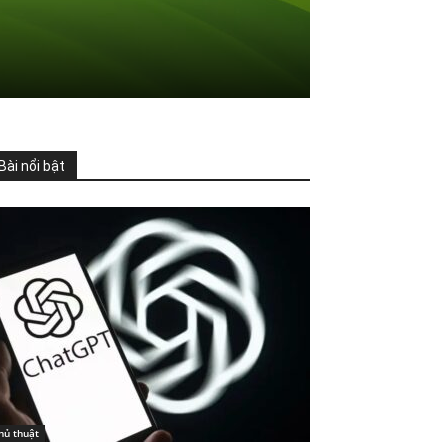
Bài nổi bật
hủ thuật