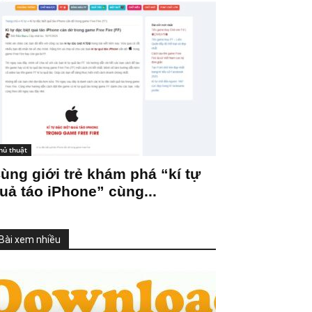
hủ thuật
ùng giới trẻ khám phá “kí tự
uả táo iPhone” cùng...
Bài xem nhiều