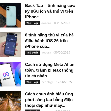
Back Tap – tính năng cực
kỳ hữu ích và thú vị trên
iPhone...
aozora
-
03/07/2025
Thủ thuật
8 tính năng thú vị của hệ
điều hành iOS 26 trên
iPhone của...
aozora
-
30/06/2025
Thủ thuật
Cách sử dụng Meta AI an
toàn, tránh bị leak thông
tin cá nhân
peachyy
-
17/06/2025
Thủ thuật
Cách chụp ảnh hiệu ứng
phơi sáng lâu bằng điện
thoại đẹp như máy...