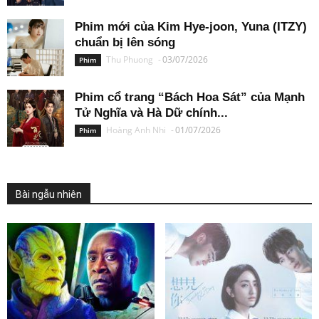
Phim mới của Kim Hye-joon, Yuna (ITZY)
chuẩn bị lên sóng
Thu Phuong
-
03/07/2026
Phim
Phim cổ trang “Bách Hoa Sát” của Mạnh
Tử Nghĩa và Hà Dữ chính...
Hoàng Anh Nhi
-
01/07/2026
Phim
Bài ngẫu nhiên