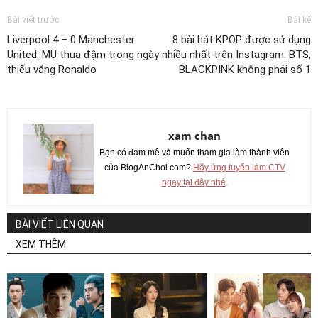
Bài viết trước
Bài kế
Liverpool 4 – 0 Manchester
8 bài hát KPOP được sử dụng
United: MU thua đậm trong ngày
nhiều nhất trên Instagram: BTS,
thiếu vắng Ronaldo
BLACKPINK không phải số 1
xam chan
Bạn có đam mê và muốn tham gia làm thành viên
của BlogAnChoi.com?
Hãy ứng tuyển làm CTV
ngay tại đây nhé
.
BÀI VIẾT LIÊN QUAN
XEM THÊM