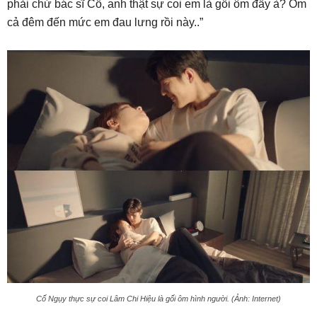
phải chứ bác sĩ Cố, anh thật sự coi em là gối ôm đấy à? Ôm
cả đêm đến mức em đau lưng rồi này..”
Cố Ngụy thực sự coi Lâm Chi Hiệu là gối ôm hình người. (Ảnh: Internet)