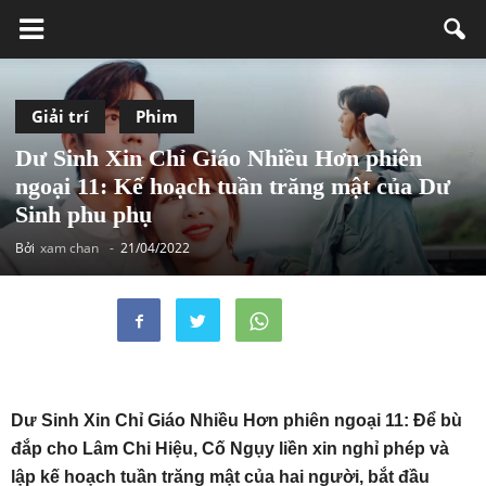
Giải trí
Phim
Dư Sinh Xin Chỉ Giáo Nhiều Hơn phiên
ngoại 11: Kế hoạch tuần trăng mật của Dư
Sinh phu phụ
Bởi
xam chan
-
21/04/2022
Dư Sinh Xin Chỉ Giáo Nhiều Hơn phiên ngoại 11: Để bù
đắp cho Lâm Chi Hiệu, Cố Ngụy liền xin nghỉ phép và
lập kế hoạch tuần trăng mật của hai người, bắt đầu