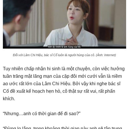
Đối với Lâm Chi Hiệu, bác sĩ Cố luôn là người hùng của cô. (Ảnh: Internet)
Tuy nhiên chấp nhận hi sinh là một chuyện, còn việc hưởng
tuần trăng mật lãng mạn của cặp đôi mới cưới vẫn là niềm
ao ước rất lớn của Lâm Chi Hiệu. Bởi vậy khi nghe bác sĩ
Cố đề xuất kế hoạch hẹn hò, cô thật sự rất vui, rất phấn
khích.
“Nhưng…anh có thời gian để đi sao?”
“Đừng lo lắng, trong khoảng thời gian này anh sẽ tập trung