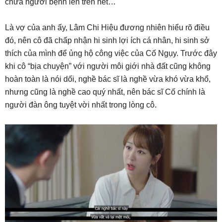
chữa người bệnh lên trên hết…
Là vợ của anh ấy, Lâm Chi Hiệu đương nhiên hiểu rõ điều
đó, nên cô đã chấp nhận hi sinh lợi ích cá nhân, hi sinh sở
thích của mình để ủng hộ công việc của Cố Ngụy. Trước đây
khi cô “bịa chuyện” với người môi giới nhà đất cũng không
hoàn toàn là nói dối, nghề bác sĩ là nghề vừa khó vừa khổ,
nhưng cũng là nghề cao quý nhất, nên bác sĩ Cố chính là
người đàn ông tuyệt vời nhất trong lòng cô.