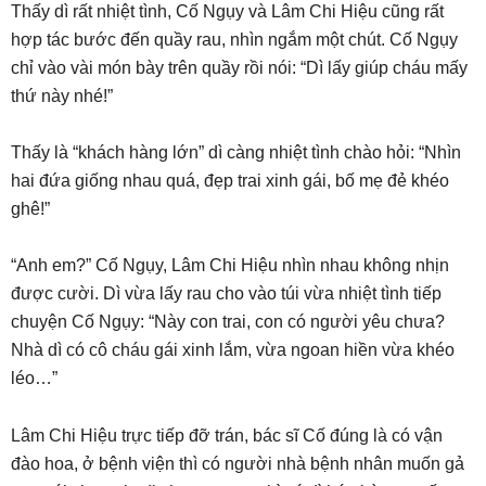
Thấy dì rất nhiệt tình, Cố Ngụy và Lâm Chi Hiệu cũng rất
hợp tác bước đến quầy rau, nhìn ngắm một chút. Cố Ngụy
chỉ vào vài món bày trên quầy rồi nói: “Dì lấy giúp cháu mấy
thứ này nhé!”
Thấy là “khách hàng lớn” dì càng nhiệt tình chào hỏi: “Nhìn
hai đứa giống nhau quá, đẹp trai xinh gái, bố mẹ đẻ khéo
ghê!”
“Anh em?” Cố Ngụy, Lâm Chi Hiệu nhìn nhau không nhịn
được cười. Dì vừa lấy rau cho vào túi vừa nhiệt tình tiếp
chuyện Cố Ngụy: “Này con trai, con có người yêu chưa?
Nhà dì có cô cháu gái xinh lắm, vừa ngoan hiền vừa khéo
léo…”
Lâm Chi Hiệu trực tiếp đỡ trán, bác sĩ Cố đúng là có vận
đào hoa, ở bệnh viện thì có người nhà bệnh nhân muốn gả