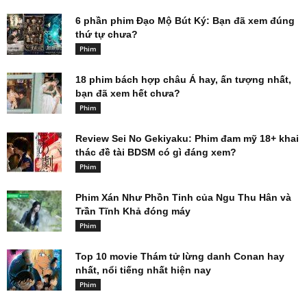
6 phần phim Đạo Mộ Bút Ký: Bạn đã xem đúng
thứ tự chưa?
Phim
18 phim bách hợp châu Á hay, ấn tượng nhất,
bạn đã xem hết chưa?
Phim
Review Sei No Gekiyaku: Phim đam mỹ 18+ khai
thác đề tài BDSM có gì đáng xem?
Phim
Phim Xán Như Phồn Tinh của Ngu Thu Hân và
Trần Tĩnh Khả đóng máy
Phim
Top 10 movie Thám tử lừng danh Conan hay
nhất, nổi tiếng nhất hiện nay
Phim