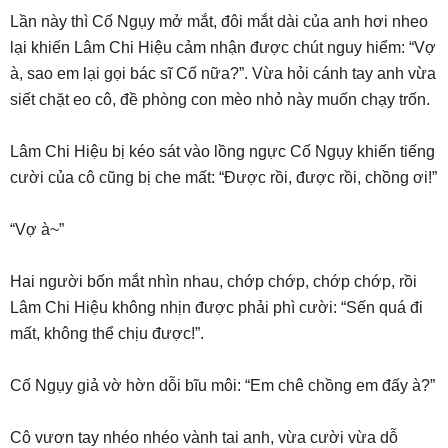
Lần này thì Cố Ngụy mở mắt, đôi mắt dài của anh hơi nheo
lại khiến Lâm Chi Hiệu cảm nhận được chút nguy hiểm: “Vợ
à, sao em lại gọi bác sĩ Cố nữa?”. Vừa hỏi cánh tay anh vừa
siết chặt eo cô, đề phòng con mèo nhỏ này muốn chạy trốn.
Lâm Chi Hiệu bị kéo sát vào lồng ngực Cố Ngụy khiến tiếng
cười của cô cũng bị che mất: “Được rồi, được rồi, chồng ơi!”
“Vợ à~”
Hai người bốn mắt nhìn nhau, chớp chớp, chớp chớp, rồi
Lâm Chi Hiệu không nhịn được phải phì cười: “Sến quá đi
mất, không thể chịu được!”.
Cố Ngụy giả vờ hờn dỗi bĩu môi: “Em chê chồng em đấy à?”
Cô vươn tay nhéo nhéo vành tai anh, vừa cười vừa dỗ