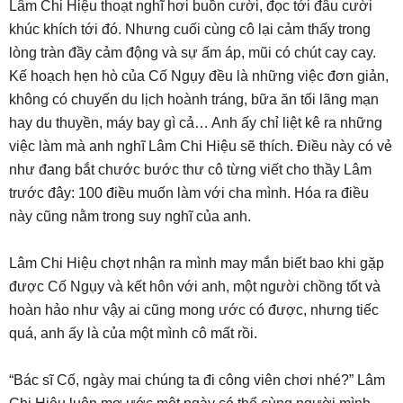
Lâm Chi Hiệu thoạt nghĩ hơi buồn cười, đọc tới đâu cười
khúc khích tới đó. Nhưng cuối cùng cô lại cảm thấy trong
lòng tràn đầy cảm động và sự ấm áp, mũi có chút cay cay.
Kế hoạch hẹn hò của Cố Ngụy đều là những việc đơn giản,
không có chuyến du lịch hoành tráng, bữa ăn tối lãng mạn
hay du thuyền, máy bay gì cả… Anh ấy chỉ liệt kê ra những
việc làm mà anh nghĩ Lâm Chi Hiệu sẽ thích. Điều này có vẻ
như đang bắt chước bước thư cô từng viết cho thầy Lâm
trước đây: 100 điều muốn làm với cha mình. Hóa ra điều
này cũng nằm trong suy nghĩ của anh.
Lâm Chi Hiệu chợt nhận ra mình may mắn biết bao khi gặp
được Cố Ngụy và kết hôn với anh, một người chồng tốt và
hoàn hảo như vậy ai cũng mong ước có được, nhưng tiếc
quá, anh ấy là của một mình cô mất rồi.
“Bác sĩ Cố, ngày mai chúng ta đi công viên chơi nhé?” Lâm