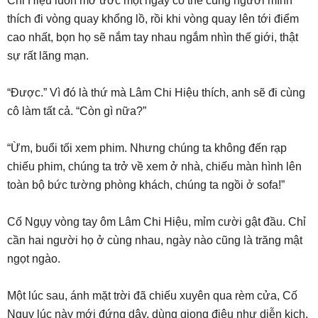
Chi Hiệu luôn mơ ước một ngày có thể cùng người mình
thích đi vòng quay khổng lồ, rồi khi vòng quay lên tới điểm
cao nhất, bọn họ sẽ nắm tay nhau ngắm nhìn thế giới, thật
sự rất lãng mạn.
“Được.” Vì đó là thứ mà Lâm Chi Hiệu thích, anh sẽ đi cùng
cô làm tất cả. “Còn gì nữa?”
“Ừm, buổi tối xem phim. Nhưng chúng ta không đến rạp
chiếu phim, chúng ta trở về xem ở nhà, chiếu màn hình lên
toàn bộ bức tường phòng khách, chúng ta ngồi ở sofa!”
Cố Ngụy vòng tay ôm Lâm Chi Hiệu, mỉm cười gật đầu. Chỉ
cần hai người họ ở cùng nhau, ngày nào cũng là trăng mật
ngọt ngào.
Một lúc sau, ánh mặt trời đã chiếu xuyên qua rèm cửa, Cố
Ngụy lúc này mới đứng dậy, dùng giọng điệu như diễn kịch,