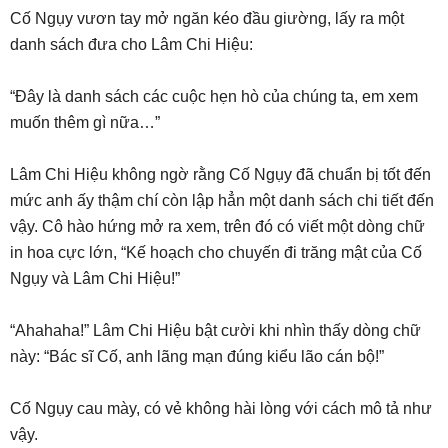
Cố Ngụy vươn tay mở ngăn kéo đầu giường, lấy ra một
danh sách đưa cho Lâm Chi Hiệu:
“Đây là danh sách các cuộc hẹn hò của chúng ta, em xem
muốn thêm gì nữa…”
Lâm Chi Hiệu không ngờ rằng Cố Ngụy đã chuẩn bị tốt đến
mức anh ấy thậm chí còn lập hẳn một danh sách chi tiết đến
vậy. Cô hào hứng mở ra xem, trên đó có viết một dòng chữ
in hoa cực lớn, “Kế hoạch cho chuyến đi trăng mật của Cố
Ngụy và Lâm Chi Hiệu!”
“Ahahaha!” Lâm Chi Hiệu bật cười khi nhìn thấy dòng chữ
này: “Bác sĩ Cố, anh lãng mạn đúng kiểu lão cán bộ!”
Cố Ngụy cau mày, có vẻ không hài lòng với cách mô tả như
vậy.