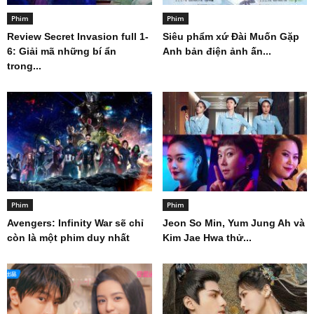
Phim
Phim
Review Secret Invasion full 1-
Siêu phẩm xứ Đài Muốn Gặp
6: Giải mã những bí ẩn
Anh bản điện ảnh ấn...
trong...
Phim
Phim
Avengers: Infinity War sẽ chỉ
Jeon So Min, Yum Jung Ah và
còn là một phim duy nhất
Kim Jae Hwa thử...