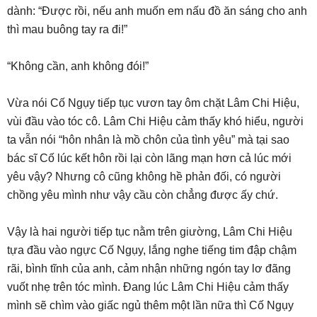
dành: “Được rồi, nếu anh muốn em nấu đồ ăn sáng cho anh
thì mau buông tay ra đi!”
“Không cần, anh không đói!”
Vừa nói Cố Ngụy tiếp tục vươn tay ôm chặt Lâm Chi Hiệu,
vùi đầu vào tóc cô. Lâm Chi Hiệu cảm thấy khó hiểu, người
ta vẫn nói “hôn nhân là mồ chôn của tình yêu” mà tại sao
bác sĩ Cố lúc kết hôn rồi lại còn lãng mạn hơn cả lúc mới
yêu vậy? Nhưng cô cũng không hề phản đối, có người
chồng yêu mình như vậy cầu còn chẳng được ấy chứ.
Vậy là hai người tiếp tục nằm trên giường, Lâm Chi Hiệu
tựa đầu vào ngực Cố Ngụy, lắng nghe tiếng tim đập chậm
rãi, bình tĩnh của anh, cảm nhận những ngón tay lơ đãng
vuốt nhẹ trên tóc mình. Đang lúc Lâm Chi Hiệu cảm thấy
mình sẽ chìm vào giấc ngủ thêm một lần nữa thì Cố Ngụy