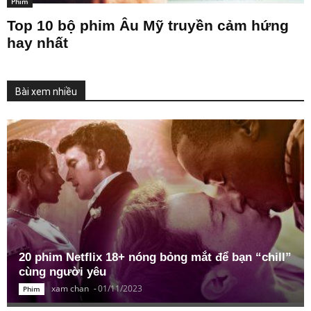
Phim
Top 10 bộ phim Âu Mỹ truyền cảm hứng
hay nhất
Bài xem nhiều
20 phim Netflix 18+ nóng bỏng mắt để bạn “chill”
cùng người yêu
xam chan
-
01/11/2023
Phim