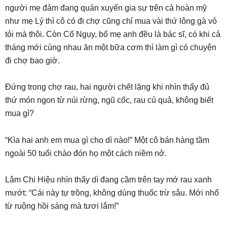
người mẹ đảm đang quán xuyến gia sự trên cả hoàn mỹ
như mẹ Lý thì cô có đi chợ cũng chỉ mua vài thứ lông gà vỏ
tỏi mà thôi. Còn Cố Ngụy, bố mẹ anh đều là bác sĩ, có khi cả
tháng mới cùng nhau ăn một bữa cơm thì làm gì có chuyện
đi chợ bao giờ.
Đứng trong chợ rau, hai người chết lặng khi nhìn thấy đủ
thứ món ngon từ núi rừng, ngũ cốc, rau củ quả, không biết
mua gì?
“Kìa hai anh em mua gì cho dì nào!” Một cô bán hàng tầm
ngoài 50 tuổi chào đón họ một cách niềm nở.
Lâm Chi Hiệu nhìn thấy dì đang cầm trên tay mớ rau xanh
mướt: “Cái này tự trồng, không dùng thuốc trừ sâu. Mới nhổ
từ ruộng hồi sáng mà tươi lắm!”