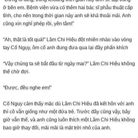
ở bên em. Bệnh viện vừa có thêm hai bác sĩ phẫu thuật cấp
tỉnh, cho nên trong thời gian này anh sẽ khá thoải mái. Anh
cũng xin nghỉ phép rồi, yên tâm!”
“Ah, thật là tốt quá!” Lâm Chi Hiệu đột nhiên nhào vào vòng
tay Cố Ngụy, ôm cổ anh đung đưa qua lại đầy phấn khích
“Vậy chúng ta sẽ bắt đầu từ ngày mai?” Lâm Chi Hiệu không
thể chờ đợi.
“Được, đều nghe em!”
Cố Ngụy cảm thấy mặc dù Lâm Chi Hiệu đã kết hôn với anh
thì cô vẫn giống như một đứa trẻ. Trước đây cũng vậy, bây
giờ vẫn thế, và anh cũng luôn thích một Lâm Chi Hiệu không
bao giờ thay đổi, mãi mãi là mặt trời nhỏ của anh.