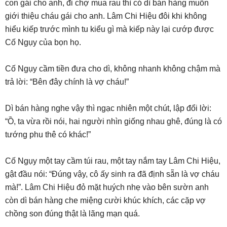
con gái cho anh, đi chợ mua rau thì có dì bán hàng muốn
giới thiệu cháu gái cho anh. Lâm Chi Hiệu đôi khi không
hiểu kiếp trước mình tu kiểu gì mà kiếp này lại cướp được
Cố Ngụy của bọn họ.
Cố Ngụy cầm tiền đưa cho dì, không nhanh không chậm mà
trả lời: “Bên đây chính là vợ cháu!”
Dì bán hàng nghe vậy thì ngạc nhiên một chút, lập đổi lời:
“Ồ, ta vừa rồi nói, hai người nhìn giống nhau ghê, đúng là có
tướng phu thê có khác!”
Cố Ngụy một tay cầm túi rau, một tay nắm tay Lâm Chi Hiệu,
gật đầu nói: “Đúng vậy, cô ấy sinh ra đã định sẵn là vợ cháu
mà!”. Lâm Chi Hiệu đỏ mặt huých nhẹ vào bên sườn anh
còn dì bán hàng che miệng cười khúc khích, các cặp vợ
chồng son đúng thật là lãng mạn quá.