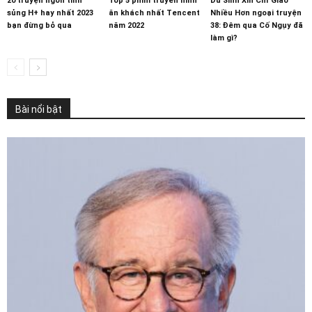
20 truyện ngôn tình
Top 5 phim truyền hình
Dư Sinh Xin Chỉ Giáo
sủng H+ hay nhất 2023
ăn khách nhất Tencent
Nhiều Hơn ngoại truyện
bạn đừng bỏ qua
năm 2022
38: Đêm qua Cố Ngụy đã
làm gì?
Bài nổi bật