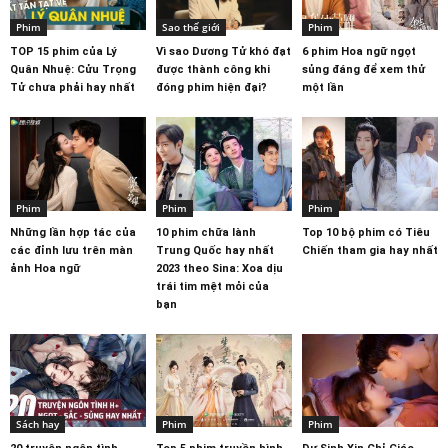
Phim
Sao thế giới
Phim
TOP 15 phim của Lý
Vì sao Dương Tử khó đạt
6 phim Hoa ngữ ngọt
Quân Nhuệ: Cửu Trọng
được thành công khi
sủng đáng để xem thử
Tử chưa phải hay nhất
đóng phim hiện đại?
một lần
Phim
Phim
Phim
Những lần hợp tác của
10 phim chữa lành
Top 10 bộ phim có Tiêu
các đỉnh lưu trên màn
Trung Quốc hay nhất
Chiến tham gia hay nhất
ảnh Hoa ngữ
2023 theo Sina: Xoa dịu
trái tim mệt mỏi của
bạn
Sách hay
Phim
Phim