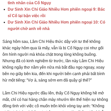
tình nhân của Cố Ngụy
Dư Sinh Xin Chỉ Giáo Nhiều Hơn phiên ngoại 9: Bác
sĩ Cố lại bận việc rồi
Dư Sinh Xin Chỉ Giáo Nhiều Hơn phiên ngoại 10: Có
người chờ anh về nhà
Sáng hôm sau, Lâm Chi Hiệu thức dậy với tư thế không
khác ngày hôm qua là mấy, vẫn là bị Cố Ngụy coi như gối
ôm hình người mà khóa chặt trong lòng không buông.
Nhưng đã có kinh nghiệm từ trước, lần này Lâm Chi Hiệu
không ngây thơ nằm yên nữa mà bắt đầu ngọ ngoạy, xoay
bên nọ giãy bên kia, đến khi người bên cạnh phải bất bình
hừ một tiếng: “Vợ à, sáng sớm em đã quậy gì thế?”
Lâm Chi Hiệu ngước đầu lên, thấy Cố Ngụy không hề mở
mắt, chỉ có hai hàng chân mày nhướn lên thể hiện sự không
đồng tình với việc cô muốn trốn khỏi vòng tay anh: “Không