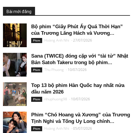
Bài mới đăng
Bộ phim “Giây Phút Ấy Quá Thời Hạn”
của Trương Lăng Hách và Vương...
Hoàng Anh Nhi
-
27/07/2026
Phim
Sana (TWICE) đóng cặp với “tài tử” Nhật
Bản Satoh Takeru trong bộ phim...
Thu Phuong
-
10/07/2026
Phim
Top 13 bộ phim Hàn Quốc hay nhất nửa
đầu năm 2026
nhuphuong98
-
10/07/2026
Phim
Phim “Chó Hoang và Xương” của Trương
Tịnh Nghi và Tống Uy Long chính...
Hoàng Anh Nhi
-
05/07/2026
Phim