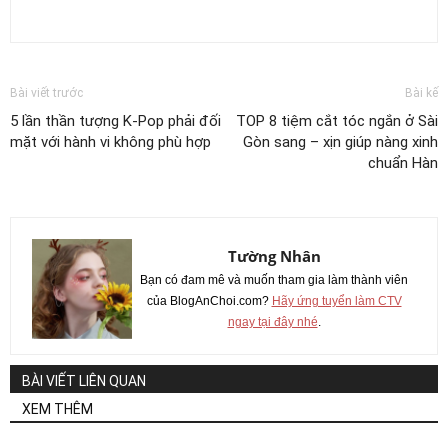
Bài viết trước
Bài kế
5 lần thần tượng K-Pop phải đối
TOP 8 tiệm cắt tóc ngắn ở Sài
mặt với hành vi không phù hợp
Gòn sang – xịn giúp nàng xinh
chuẩn Hàn
Tường Nhân
Bạn có đam mê và muốn tham gia làm thành viên
của BlogAnChoi.com?
Hãy ứng tuyển làm CTV
ngay tại đây nhé
.
BÀI VIẾT LIÊN QUAN
XEM THÊM