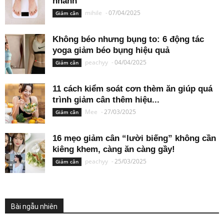
nhanh
mihile
-
07/04/2025
Giảm cân
Không béo nhưng bụng to: 6 động tác
yoga giảm béo bụng hiệu quả
peachyy
-
04/04/2025
Giảm cân
11 cách kiểm soát cơn thèm ăn giúp quá
trình giảm cân thêm hiệu...
Mee
-
27/03/2025
Giảm cân
16 mẹo giảm cân “lười biếng” không cần
kiêng khem, càng ăn càng gầy!
peachyy
-
25/03/2025
Giảm cân
Bài ngẫu nhiên