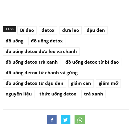
TAGS
Bí đao
detox
dưa leo
đậu đen
đồ uống
đồ uống detox
đồ uống detox dưa leo và chanh
đồ uống detox trà xanh
đồ uống detox từ bí đao
đồ uống detox từ chanh và gừng
đồ uống detox từ đậu đen
giảm cân
giảm mỡ
nguyên liệu
thức uống detox
trà xanh