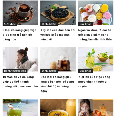
Sức khỏe
Dinh dưỡng
Sức khỏe
5 loại đồ uống giúp việc
9 lợi ích của đậu đen đối
Ngon và khỏe: 7 loại đồ
đi vệ sinh trở nên dễ
với sức khỏe mà bạn
uống giúp giảm căng
dàng hơn
nên biết
thẳng, làm dịu tinh thần
Bệnh thường gặp
Dinh dưỡng
Sức khỏe
10 món ăn và đồ uống
Các loại đồ uống giàu
7 lợi ích của việc uống
giúp cơ thể nhanh
magie bạn nên bổ sung
nước chanh thường
chóng hồi phục sau cúm
vào chế độ ăn hằng
xuyên
ngày