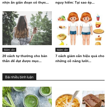
nhịn ăn gián đoạn có thực...
nguy hiểm: Tại sao ép...
Giảm cân
Giảm cân
20 cách tự thưởng cho bản
7 cách giảm cân hiệu quả cho
thân để đạt được mục...
những cô nàng lười...
Bài nhiều bình luận