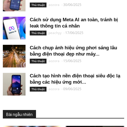
aozora
-
30/06/2025
Thủ thuật
Cách sử dụng Meta AI an toàn, tránh bị
leak thông tin cá nhân
peachyy
-
17/06/2025
Thủ thuật
Cách chụp ảnh hiệu ứng phơi sáng lâu
bằng điện thoại đẹp như máy...
aozora
-
15/06/2025
Thủ thuật
Cách tạo hình nền điện thoại siêu độc lạ
bằng các hiệu ứng mới...
aozora
-
09/06/2025
Thủ thuật
Bài ngẫu nhiên