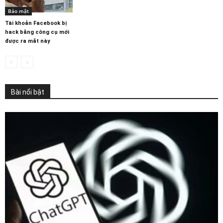
Bảo mật
Tài khoản Facebook bị
hack bằng công cụ mới
được ra mắt này
Bài nổi bật