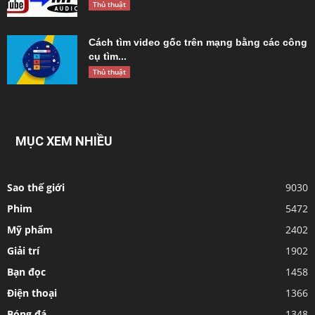
Thủ thuật
Cách tìm video gốc trên mạng bằng các công
cụ tìm...
Thủ thuật
MỤC XEM NHIỀU
Sao thế giới
9030
Phim
5472
Mỹ phẩm
2402
Giải trí
1902
Bạn đọc
1458
Điện thoại
1366
Bóng đá
1348