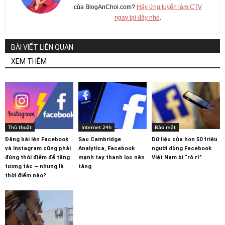
của BlogAnChoi.com?
Hãy ứng tuyển làm CTV
ngay tại đây nhé
.
BÀI VIẾT LIÊN QUAN
XEM THÊM
Thủ thuật
Internet 24h
Bảo mật
Đăng bài lên Facebook
Sau Cambridge
Dữ liệu của hơn 50 triệu
và Instagram cũng phải
Analytica, Facebook
người dùng Facebook
đúng thời điểm để tăng
mạnh tay thanh lọc nền
Việt Nam bị “rò rỉ”
tương tác – nhưng là
tảng
thời điểm nào?