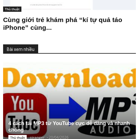
Thủ thuật
Cùng giới trẻ khám phá “kí tự quả táo
iPhone” cùng...
Bài xem nhiều
4 cách tải MP3 từ YouTube cực dễ dàng và nhanh
chóng
stranger
-
20/04/2026
Thủ thuật