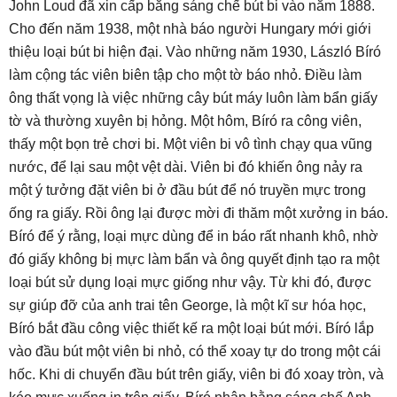
John Loud đã xin cấp bằng sáng chế bút bi vào năm 1888.
Cho đến năm 1938, một nhà báo người Hungary mới giới
thiệu loại bút bi hiện đại. Vào những năm 1930, László Bíró
làm cộng tác viên biên tập cho một tờ báo nhỏ. Điều làm
ông thất vọng là việc những cây bút máy luôn làm bẩn giấy
tờ và thường xuyên bị hỏng. Một hôm, Bíró ra công viên,
thấy một bọn trẻ chơi bi. Một viên bi vô tình chạy qua vũng
nước, để lại sau một vệt dài. Viên bi đó khiến ông nảy ra
một ý tưởng đặt viên bi ở đầu bút để nó truyền mực trong
ống ra giấy. Rồi ông lại được mời đi thăm một xưởng in báo.
Bíró để ý rằng, loại mực dùng để in báo rất nhanh khô, nhờ
đó giấy không bị mực làm bẩn và ông quyết định tạo ra một
loại bút sử dụng loại mực giống như vậy. Từ khi đó, được
sự giúp đỡ của anh trai tên George, là một kĩ sư hóa học,
Bíró bắt đầu công việc thiết kế ra một loại bút mới. Bíró lắp
vào đầu bút một viên bi nhỏ, có thể xoay tự do trong một cái
hốc. Khi di chuyển đầu bút trên giấy, viên bi đó xoay tròn, và