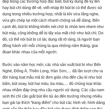
đẹp trong các trường hợp đặc biệt, bút ký dùng để ký tên
hay bút chì dùng để vẽ, viết nháp thì bút bi có thể được sử
dụng trong nhiều trường hợp, nhất là khi vừa lắng nghe,
vừa ghi chép lại một cách nhanh chóng và dễ dàng. Bên
cạnh đó, bút bi không khiến nét chữ bị nhòe lem nhem như
bút máy, cũng không dễ bị tẩy xóa mất chữ như bút chì. Do
đó, có thể nói bút bi có tác dụng rất rõ ràng, là người bạn
đồng hành với mỗi chúng ta qua những năm tháng, giai
đoạn khác nhau của mỗi người.
Bước vào năm học mới, các nhà sản xuất bút bi như Bến
Nghé, Đông Á, Thiên Long, Hán Sơn,… đã lần lượt cho ra
đời hàng loạt mẫu mã từ đơn giản cho đến cầu kì như bút
bấm, bút xoay, bút hai màu, ba màu,… đủ chủng loại khác
nhau nhằm đáp ứng nhu cầu người sử dụng. Các cậu nam
sinh thì chỉ cần giắt bút lên túi áo đến trường nhưng nhiều
bạn gái lại thích “trang điểm” cho bút các hình vẽ, hình dáng
xinh xắn lên thân hay đầu bút còn được đính thêm con thú