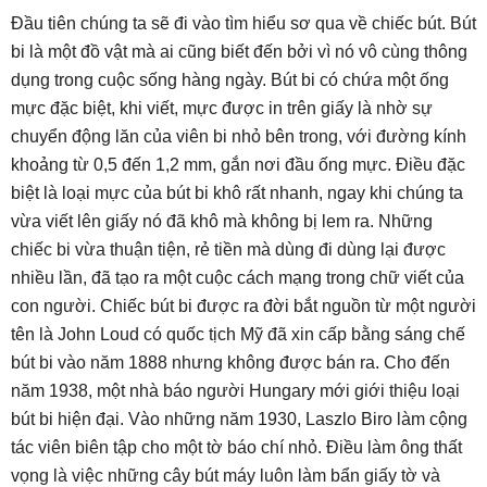
Đầu tiên chúng ta sẽ đi vào tìm hiểu sơ qua về chiếc bút. Bút
bi là một đồ vật mà ai cũng biết đến bởi vì nó vô cùng thông
dụng trong cuộc sống hàng ngày. Bút bi có chứa một ống
mực đặc biệt, khi viết, mực được in trên giấy là nhờ sự
chuyển động lăn của viên bi nhỏ bên trong, với đường kính
khoảng từ 0,5 đến 1,2 mm, gắn nơi đầu ống mực. Điều đặc
biệt là loại mực của bút bi khô rất nhanh, ngay khi chúng ta
vừa viết lên giấy nó đã khô mà không bị lem ra. Những
chiếc bi vừa thuận tiện, rẻ tiền mà dùng đi dùng lại được
nhiều lần, đã tạo ra một cuộc cách mạng trong chữ viết của
con người. Chiếc bút bi được ra đời bắt nguồn từ một người
tên là John Loud có quốc tịch Mỹ đã xin cấp bằng sáng chế
bút bi vào năm 1888 nhưng không được bán ra. Cho đến
năm 1938, một nhà báo người Hungary mới giới thiệu loại
bút bi hiện đại. Vào những năm 1930, Laszlo Biro làm cộng
tác viên biên tập cho một tờ báo chí nhỏ. Điều làm ông thất
vọng là việc những cây bút máy luôn làm bẩn giấy tờ và