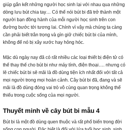
giúp gắn kết những người học sinh lại với nhau qua những
dòng lưu bút chia tay… Có thể nói bút bi đã trở thành một
người bạn đồng hành của mỗi người học sinh trên con
đường bước tới tương lai. Chính vì vậy mà chúng ta càng
cần phải biết trân trọng và gìn giữ chiếc bút bi của mình,
không để nó bị xây xước hay hỏng hóc.
Mặc dù ngày nay đã có rất nhiều các loại thiết bị điện tử có
thể thay thế cho bút bi như máy tính, điện thoại…. nhưng có
lẽ chiếc bút bi sẽ mãi là đồ dùng tiện ích nhất đối với tất cả
mọi người trong mọi hoàn cảnh. Cây bút bi đã, đang và sẽ
mãi là đồ dùng đóng vai trò vô cùng quan trọng không thể
thiếu trong cuộc sống của mọi người.
Thuyết minh về cây bút bi mẫu 4
Bút bi là một đồ dùng quen thuộc và rất phổ biến trong đời
sống con người. Đặc biệt là đối với lứa tuổi học sinh, sinh