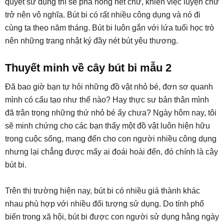
quyết sử dụng thì sẽ phá hỏng nét chữ, khiến việc luyện chữ
trở nên vô nghĩa. Bút bi có rất nhiều công dụng và nó đi
cùng ta theo năm tháng. Bút bi luôn gắn với lứa tuổi học trò
nên những trang nhật ký đầy nét bút yêu thương.
Thuyết minh về cây bút bi mẫu 2
Đã bao giờ bạn tự hỏi những đồ vật nhỏ bé, đơn sơ quanh
mình có cấu tạo như thế nào? Hay thực sư bản thân mình
đã trân trọng những thứ nhỏ bé ấy chưa? Ngày hôm nay, tôi
sẽ minh chứng cho các bạn thấy một đồ vật luôn hiện hữu
trong cuộc sống, mang đến cho con người nhiều công dụng
nhưng lại chẳng được mấy ai đoái hoài đến, đó chính là cây
bút bi.
Trên thị trường hiện nay, bút bi có nhiều giá thành khác
nhau phù hợp với nhiều đối tượng sử dụng. Do tính phổ
biến trong xã hội, bút bi được con người sử dụng hằng ngày