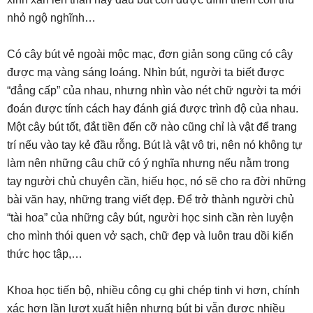
nhỏ ngộ nghĩnh…
Có cây bút vẻ ngoài mộc mạc, đơn giản song cũng có cây
được mạ vàng sáng loáng. Nhìn bút, người ta biết được
“đẳng cấp” của nhau, nhưng nhìn vào nét chữ người ta mới
đoán được tính cách hay đánh giá được trình độ của nhau.
Một cây bút tốt, đắt tiền đến cỡ nào cũng chỉ là vật để trang
trí nếu vào tay kẻ đầu rỗng. Bút là vật vô tri, nên nó không tự
làm nên những câu chữ có ý nghĩa nhưng nếu nằm trong
tay người chủ chuyên cần, hiếu học, nó sẽ cho ra đời những
bài văn hay, những trang viết đẹp. Để trở thành người chủ
“tài hoa” của những cây bút, người học sinh cần rèn luyện
cho mình thói quen vở sạch, chữ đẹp và luôn trau dồi kiến
thức học tập,…
Khoa học tiến bộ, nhiều công cụ ghi chép tinh vi hơn, chính
xác hơn lần lượt xuất hiện nhưng bút bi vẫn được nhiều