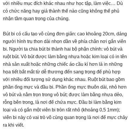
với nhiều mục đích khác nhau như học tập, làm việc… Dù
có chức năng hay giá thành thế nào cũng không thể phủ
nhận tầm quan trọng của chúng.
Bút bi có cấu tạo vô cùng đơn giản: cao khoảng 20cm, dáng
người hình trụ thon dài nhọn dần về phía chân nơi gắn viên
bi. Người ta chia bút bi thành hai bộ phận chính: vỏ bút và
ruột bút. Vỏ bút được làm bằng nhựa hoặc kim loại có in tên
nhà sản xuất hoặc những chiếc áo cầu kì hơn là in những
họa tiết bắt mắt từ dễ thương đến sang trọng để phù hợp
với nhiều đối tượng sử dụng khác nhau. Ruột bút bao gồm
phần ống mực và đầu bi. Phần ống mực thuôn dài, nhỏ hơn
vỏ bút và nằm trọn trong vỏ bút; được làm bằng nhựa dẻo,
rỗng bên trong, là nơi để chứa mực. Đầu bi làm bằng kim
loại và có gắn một viên bi tròn rất nhỏ (khoảng 0,5 1mm);
viên bi này có vai trò vô cùng quan trọng là nơi để mực chảy
ra khi viết.