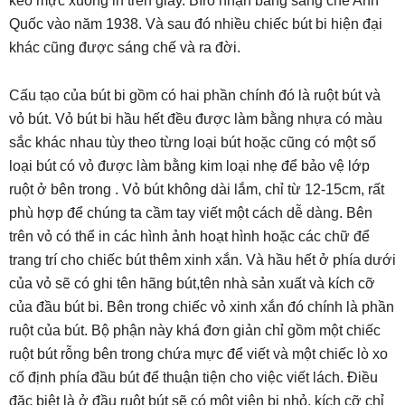
kéo mực xuống in trên giấy. Bíró nhận bằng sáng chế Anh
Quốc vào năm 1938. Và sau đó nhiều chiếc bút bi hiện đại
khác cũng được sáng chế và ra đời.
Cấu tạo của bút bi gồm có hai phần chính đó là ruột bút và
vỏ bút. Vỏ bút bi hầu hết đều được làm bằng nhựa có màu
sắc khác nhau tùy theo từng loại bút hoặc cũng có một số
loại bút có vỏ được làm bằng kim loại nhẹ để bảo vệ lớp
ruột ở bên trong . Vỏ bút không dài lắm, chỉ từ 12-15cm, rất
phù hợp để chúng ta cầm tay viết một cách dễ dàng. Bên
trên vỏ có thể in các hình ảnh hoạt hình hoặc các chữ để
trang trí cho chiếc bút thêm xinh xắn. Và hầu hết ở phía dưới
của vỏ sẽ có ghi tên hãng bút,tên nhà sản xuất và kích cỡ
của đầu bút bi. Bên trong chiếc vỏ xinh xắn đó chính là phần
ruột của bút. Bộ phận này khá đơn giản chỉ gồm một chiếc
ruột bút rỗng bên trong chứa mực để viết và một chiếc lò xo
cố định phía đầu bút để thuận tiện cho việc viết lách. Điều
đặc biệt là ở đầu ruột bút sẽ có một viên bi nhỏ, kích cỡ chỉ