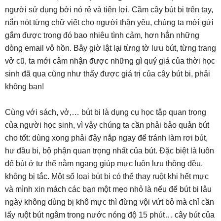
người sử dụng bởi nó rẻ và tiện lợi. Cầm cây bút bi trên tay,
nắn nót từng chữ viết cho người thân yêu, chúng ta mới gửi
gắm được trong đó bao nhiêu tình cảm, hơn hẳn những
dòng email vô hồn. Bây giờ lật lại từng tờ lưu bút, từng trang
vở cũ, ta mới cảm nhận được những gì quý giá của thời học
sinh đã qua cũng như thấy được giá trị của cây bút bi, phải
không bạn!
Cùng với sách, vở,… bút bi là dụng cụ học tập quan trọng
của người học sinh, vì vậy chúng ta cần phải bảo quản bút
cho tốt: dùng xong phải đậy nắp ngay để tránh làm rơi bút,
hư đầu bi, bộ phận quan trọng nhất của bút. Đặc biệt là luôn
để bút ở tư thế nằm ngang giúp mực luôn lưu thông đều,
không bị tắc. Một số loại bút bi có thể thay ruột khi hết mực
và mình xin mách các bạn một mẹo nhỏ là nếu để bút bi lâu
ngày không dùng bị khô mực thì đừng vội vứt bỏ mà chỉ cần
lấy ruột bút ngâm trong nước nóng độ 15 phút… cây bút của