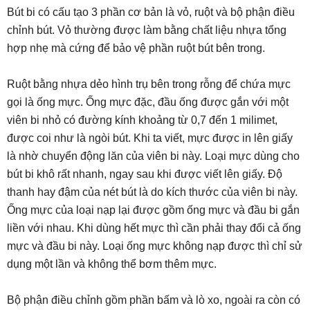
Bút bi có cấu tạo 3 phần cơ bản là vỏ, ruột và bộ phận điều
chỉnh bút. Vỏ thường được làm bằng chất liệu nhựa tổng
hợp nhẹ mà cứng để bảo vệ phần ruột bút bên trong.
Ruột bằng nhựa dẻo hình trụ bên trong rỗng để chứa mực
gọi là ống mực. Ống mực đặc, đầu ống được gắn với một
viên bi nhỏ có đường kính khoảng từ 0,7 đến 1 milimet,
được coi như là ngòi bút. Khi ta viết, mực được in lên giấy
là nhờ chuyển động lăn của viên bi này. Loại mực dùng cho
bút bi khô rất nhanh, ngay sau khi được viết lên giấy. Độ
thanh hay đậm của nét bút là do kích thước của viên bi này.
Ống mực của loại nạp lại được gồm ống mực và đầu bi gắn
liền với nhau. Khi dùng hết mực thì cần phải thay đổi cả ống
mực và đầu bi này. Loại ống mực không nạp được thì chỉ sử
dụng một lần và không thể bơm thêm mực.
Bộ phận điều chỉnh gồm phần bấm và lò xo, ngoài ra còn có