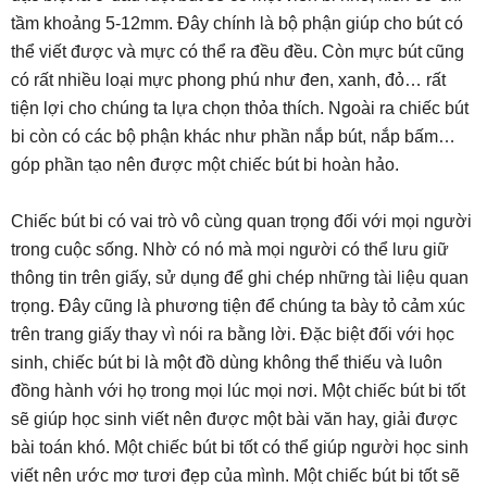
tầm khoảng 5-12mm. Đây chính là bộ phận giúp cho bút có
thể viết được và mực có thể ra đều đều. Còn mực bút cũng
có rất nhiều loại mực phong phú như đen, xanh, đỏ… rất
tiện lợi cho chúng ta lựa chọn thỏa thích. Ngoài ra chiếc bút
bi còn có các bộ phận khác như phần nắp bút, nắp bấm…
góp phần tạo nên được một chiếc bút bi hoàn hảo.
Chiếc bút bi có vai trò vô cùng quan trọng đối với mọi người
trong cuộc sống. Nhờ có nó mà mọi người có thể lưu giữ
thông tin trên giấy, sử dụng để ghi chép những tài liệu quan
trọng. Đây cũng là phương tiện để chúng ta bày tỏ cảm xúc
trên trang giấy thay vì nói ra bằng lời. Đặc biệt đối với học
sinh, chiếc bút bi là một đồ dùng không thể thiếu và luôn
đồng hành với họ trong mọi lúc mọi nơi. Một chiếc bút bi tốt
sẽ giúp học sinh viết nên được một bài văn hay, giải được
bài toán khó. Một chiếc bút bi tốt có thể giúp người học sinh
viết nên ước mơ tươi đẹp của mình. Một chiếc bút bi tốt sẽ