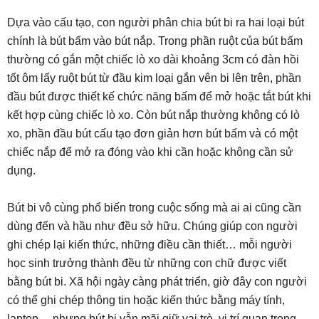
Dựa vào cấu tạo, con người phân chia bút bi ra hai loại bút
chính là bút bấm vào bút nắp. Trong phần ruột của bút bấm
thường có gắn một chiếc lò xo dài khoảng 3cm có đàn hồi
tốt ôm lấy ruột bút từ đầu kim loại gắn vên bi lên trên, phần
đầu bút được thiết kế chức năng bấm để mở hoặc tắt bút khi
kết hợp cùng chiếc lò xo. Còn bút nắp thường không có lò
xo, phần đầu bút cấu tạo đơn giản hơn bút bấm và có một
chiếc nắp để mở ra đóng vào khi cần hoặc không cần sử
dụng.
Bút bi vô cùng phổ biến trong cuộc sống mà ai ai cũng cần
dùng đến và hầu như đều sở hữu. Chúng giúp con người
ghi chép lại kiến thức, những điều cần thiết… mỗi người
học sinh trưởng thành đều từ những con chữ được viết
bằng bút bi. Xã hội ngày càng phát triển, giờ đây con người
có thể ghi chép thông tin hoặc kiến thức bằng máy tính,
laptop… nhưng bút bi vẫn mãi giữ vai trò, vị trí quan trọng