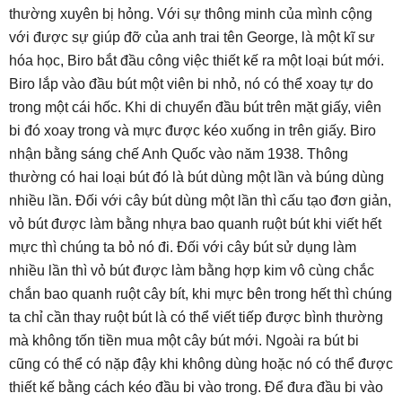
thường xuyên bị hỏng. Với sự thông minh của mình cộng
với được sự giúp đỡ của anh trai tên George, là một kĩ sư
hóa học, Biro bắt đầu công việc thiết kế ra một loại bút mới.
Biro lắp vào đầu bút một viên bi nhỏ, nó có thể xoay tự do
trong một cái hốc. Khi di chuyển đầu bút trên mặt giấy, viên
bi đó xoay trong và mực được kéo xuống in trên giấy. Biro
nhận bằng sáng chế Anh Quốc vào năm 1938. Thông
thường có hai loại bút đó là bút dùng một lần và búng dùng
nhiều lần. Đối với cây bút dùng một lần thì cấu tạo đơn giản,
vỏ bút được làm bằng nhựa bao quanh ruột bút khi viết hết
mực thì chúng ta bỏ nó đi. Đối với cây bút sử dụng làm
nhiều lần thì vỏ bút được làm bằng hợp kim vô cùng chắc
chắn bao quanh ruột cây bít, khi mực bên trong hết thì chúng
ta chỉ cần thay ruột bút là có thể viết tiếp được bình thường
mà không tốn tiền mua một cây bút mới. Ngoài ra bút bi
cũng có thể có nặp đậy khi không dùng hoặc nó có thể được
thiết kế bằng cách kéo đầu bi vào trong. Để đưa đầu bi vào