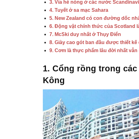
3. Vỉa hè nóng ở các nước Scandinav
4. Tuyết ở sa mạc Sahara
5. New Zealand có con đường dốc nhất
6. Động vật chính thức của Scotland l
7. McSki duy nhất ở Thụy Điển
8. Giày cao gót ban đầu được thiết kế
9. Cơm là thực phẩm lâu đời nhất vẫ
1. Cổng rồng trong các
Kông