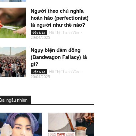
Người theo chủ nghĩa
hoàn hảo (perfectionist)
là người như thế nào?
Hồ Thị Thanh Vân
-
Độc & Lạ
29/04/2025
Ngụy biện đám đông
(Bandwagon Fallacy) là
gì?
Hồ Thị Thanh Vân
-
Độc & Lạ
20/04/2025
Bài ngẫu nhiên