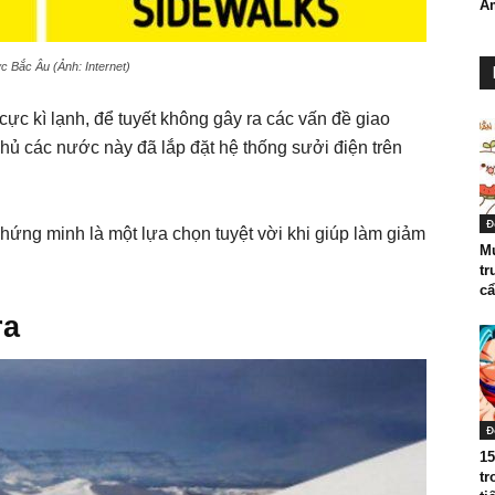
Am
 Bắc Âu (Ảnh: Internet)
ực kì lạnh, để tuyết không gây ra các vấn đề giao
hủ các nước này đã lắp đặt hệ thống sưởi điện trên
Đ
hứng minh là một lựa chọn tuyệt vời khi giúp làm giảm
Mu
tr
cẩ
ra
Đ
15
tr