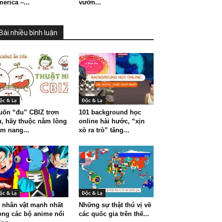
erica –...
vườn...
Bài nhiều bình luận
ộc & Lạ
Độc & Lạ
ốn “đu” CBIZ trơn
101 background học
u, hãy thuộc nằm lòng
online hài hước, “xịn
m nang...
xò ra trò” tăng...
ộc & Lạ
Độc & Lạ
 nhân vật mạnh nhất
Những sự thật thú vị về
ong các bộ anime nổi
các quốc gia trên thế...