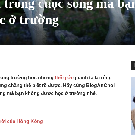
vị trong cuộc sống mà bạ
c ở trường
 trong trường học nhưng
thế giới
quanh ta lại rộng
cũng chẳng thể biết rõ được. Hãy cùng BlogAnChoi
 sống mà bạn không được học ở trường nhé.
trời của Hồng Kông