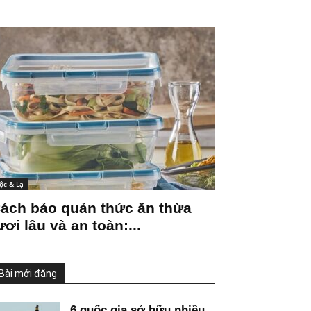
ộc & Lạ
ách bảo quản thức ăn thừa
ươi lâu và an toàn:...
Bài mới đăng
6 quốc gia sở hữu nhiều