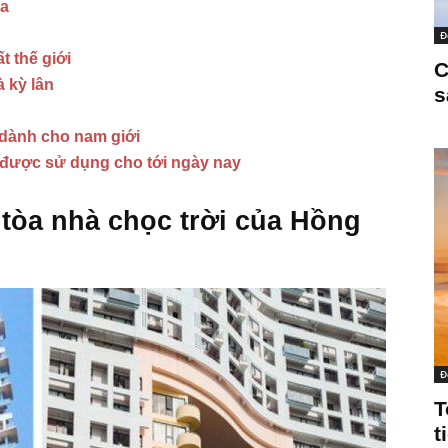
ia
Đ
 thế giới
C
à kỳ lân
s
 dành cho nam giới
n được sử dụng cho tới ngày nay
 tòa nhà chọc trời của Hồng
Đ
T
t