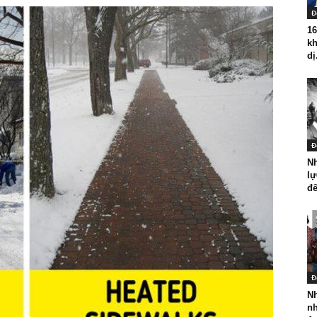
Đ
16
kh
dị
Đ
N
lự
đế
Đ
Nh
nh