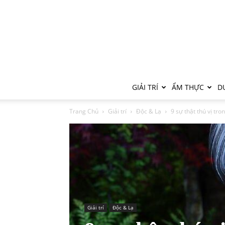
GIẢI TRÍ
ẨM THỰC
DU
Trang Chủ
Giải trí
Độc & Lạ
9 sự thật thú vị tr
Giải trí
Độc & Lạ