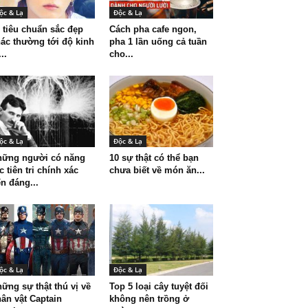
ộc & Lạ
Độc & Lạ
 tiêu chuẩn sắc đẹp
Cách pha cafe ngon,
ác thường tới độ kinh
pha 1 lần uống cả tuần
...
cho...
ộc & Lạ
Độc & Lạ
hững người có năng
10 sự thật có thể bạn
c tiên tri chính xác
chưa biết về món ăn...
n đáng...
ộc & Lạ
Độc & Lạ
ững sự thật thú vị về
Top 5 loại cây tuyệt đối
ân vật Captain
không nên trồng ở