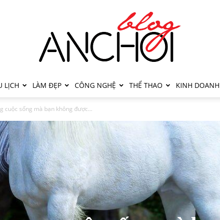
 LỊCH
LÀM ĐẸP
CÔNG NGHỆ
THỂ THAO
KINH DOANH
ong cuộc sống mà bạn không được...