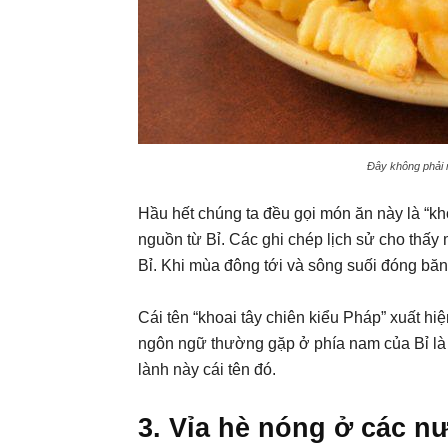
Đây không phải m
Hầu hết chúng ta đều gọi món ăn này là “kh
nguồn từ Bỉ. Các ghi chép lịch sử cho thấ
Bỉ. Khi mùa đông tới và sông suối đóng băng
Cái tên “khoai tây chiên kiểu Pháp” xuất hi
ngôn ngữ thường gặp ở phía nam của Bỉ là
lành này cái tên đó.
3. Vỉa hè nóng ở các n