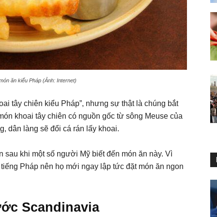
ón ăn kiểu Pháp (Ảnh: Internet)
oai tây chiên kiểu Pháp”, nhưng sự thật là chúng bắt
y món khoai tây chiên có nguồn gốc từ sông Meuse của
, dân làng sẽ đổi cá rán lấy khoai.
ện sau khi một số người Mỹ biết đến món ăn này. Vì
 tiếng Pháp nên họ mới ngay lập tức đặt món ăn ngon
ước Scandinavia