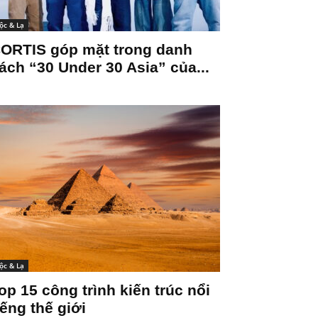
ộc & Lạ
ORTIS góp mặt trong danh
ách “30 Under 30 Asia” của...
ộc & Lạ
op 15 công trình kiến trúc nổi
iếng thế giới