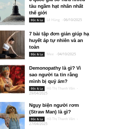
tàu ngầm hạt nhân nhất
thế giới
Lê Hùng
-
06/10/2025
Độc & Lạ
7 bài tập đơn giản giúp hạ
huyết áp tự nhiên và an
toàn
Mee
-
04/10/2025
Độc & Lạ
Demonopathy là gì? Vì
sao người ta tin rằng
mình bị quỷ ám?
Hồ Thị Thanh Vân
-
Độc & Lạ
29/04/2025
Ngụy biện người rơm
(Straw Man) là gì?
Hồ Thị Thanh Vân
-
Độc & Lạ
27/04/2025