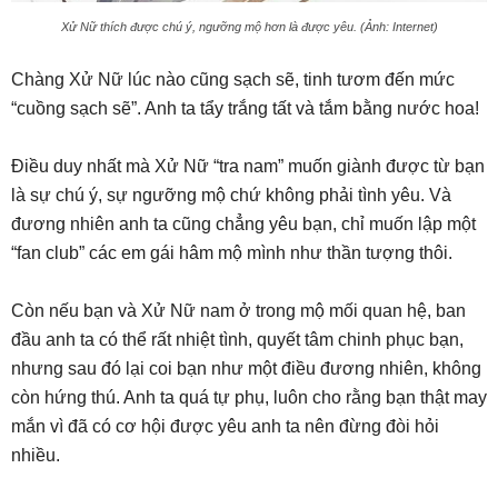
Xử Nữ thích được chú ý, ngưỡng mộ hơn là được yêu. (Ảnh: Internet)
Chàng Xử Nữ lúc nào cũng sạch sẽ, tinh tươm đến mức
“cuồng sạch sẽ”. Anh ta tẩy trắng tất và tắm bằng nước hoa!
Điều duy nhất mà Xử Nữ “tra nam” muốn giành được từ bạn
là sự chú ý, sự ngưỡng mộ chứ không phải tình yêu. Và
đương nhiên anh ta cũng chẳng yêu bạn, chỉ muốn lập một
“fan club” các em gái hâm mộ mình như thần tượng thôi.
Còn nếu bạn và Xử Nữ nam ở trong mộ mối quan hệ, ban
đầu anh ta có thể rất nhiệt tình, quyết tâm chinh phục bạn,
nhưng sau đó lại coi bạn như một điều đương nhiên, không
còn hứng thú. Anh ta quá tự phụ, luôn cho rằng bạn thật may
mắn vì đã có cơ hội được yêu anh ta nên đừng đòi hỏi
nhiều.