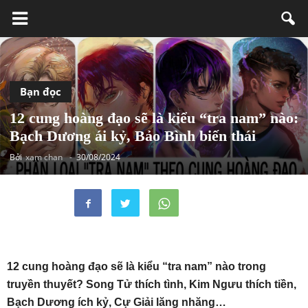
Bạn đọc
12 cung hoàng đạo sẽ là kiểu “tra nam” nào:
Bạch Dương ái kỷ, Bảo Bình biến thái
Bởi
xam chan
-
30/08/2024
12 cung hoàng đạo sẽ là kiểu “tra nam” nào trong
truyền thuyết? Song Tử thích tình, Kim Ngưu thích tiền,
Bạch Dương ích kỷ, Cự Giải lăng nhăng…