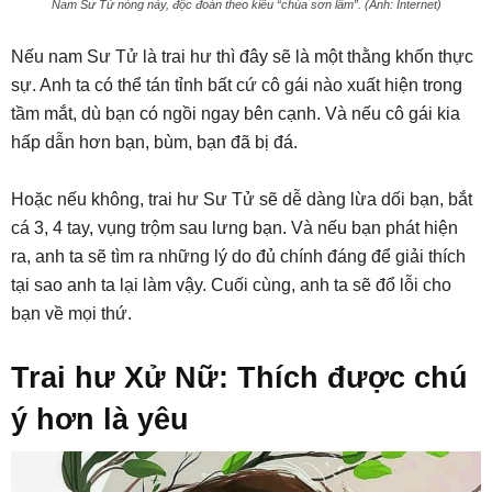
Nam Sư Tử nóng nảy, độc đoán theo kiểu “chúa sơn lâm”. (Ảnh: Internet)
Nếu nam Sư Tử là trai hư thì đây sẽ là một thằng khốn thực
sự. Anh ta có thể tán tỉnh bất cứ cô gái nào xuất hiện trong
tầm mắt, dù bạn có ngồi ngay bên cạnh. Và nếu cô gái kia
hấp dẫn hơn bạn, bùm, bạn đã bị đá.
Hoặc nếu không, trai hư Sư Tử sẽ dễ dàng lừa dối bạn, bắt
cá 3, 4 tay, vụng trộm sau lưng bạn. Và nếu bạn phát hiện
ra, anh ta sẽ tìm ra những lý do đủ chính đáng để giải thích
tại sao anh ta lại làm vậy. Cuối cùng, anh ta sẽ đổ lỗi cho
bạn về mọi thứ.
Trai hư Xử Nữ: Thích được chú
ý hơn là yêu