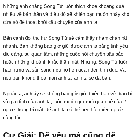
Những anh chàng Song Tử luôn thích khoe khoang quá
nhiều về bản thân và điều đó sẽ khiến bạn muốn nhảy khỏi
cửa sổ để thoát khỏi câu chuyện của anh ta.
Bên cạnh đó, trai hư Song Tử sẽ cảm thấy nhàm chán rất
nhanh. Bạn không bao giờ giữ được anh ta bằng tình yêu
dịu dàng, sự quan tâm, những cuộc nói chuyện sâu sắc
hoặc những khoảnh khắc thân mật. Nhưng, Song Tử luôn
hào hứng và sẵn sàng nếu nó liên quan đến tình dục. Và
nếu bạn không thỏa mãn anh ta, anh ta sẽ đá bạn.
Ngoài ra, anh ấy sẽ không bao giờ giới thiệu bạn với bạn bè
và gia đình của anh ta, luôn muốn giữ mối quan hệ của 2
người trong bí mật, để anh ta có thể hẹn hò nhiều người
cùng lúc.
Cự Giải: Dễ yêu mà cũng dễ