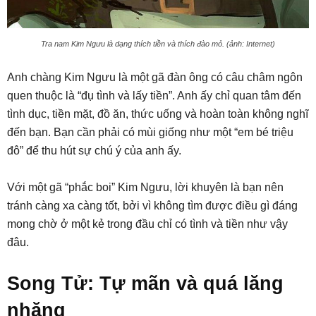
Tra nam Kim Ngưu là dạng thích tiền và thích đào mỏ. (ảnh: Internet)
Anh chàng Kim Ngưu là một gã đàn ông có câu châm ngôn
quen thuộc là “đụ tình và lấy tiền”. Anh ấy chỉ quan tâm đến
tình dục, tiền mặt, đồ ăn, thức uống và hoàn toàn không nghĩ
đến bạn. Bạn cần phải có mùi giống như một “em bé triệu
đô” để thu hút sự chú ý của anh ấy.
Với một gã “phắc boi” Kim Ngưu, lời khuyên là bạn nên
tránh càng xa càng tốt, bởi vì không tìm được điều gì đáng
mong chờ ở một kẻ trong đầu chỉ có tình và tiền như vậy
đâu.
Song Tử: Tự mãn và quá lăng
nhăng