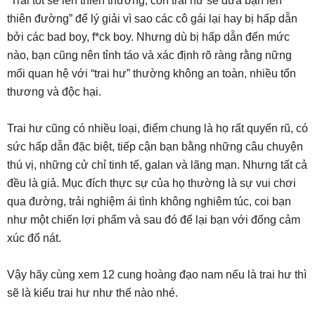
“Trai tốt sẽ lên thiên thường, còn trai hư sẽ đưa bạn lên
thiên đường” để lý giải vì sao các cô gái lại hay bị hấp dẫn
bởi các bad boy, f*ck boy. Nhưng dù bị hấp dẫn đến mức
nào, bạn cũng nên tỉnh táo và xác định rõ ràng rằng nững
mối quan hệ với “trai hư” thường không an toàn, nhiều tổn
thương và độc hại.
Trai hư cũng có nhiều loại, điểm chung là họ rất quyến rũ, có
sức hấp dẫn đặc biệt, tiếp cận bạn bằng những câu chuyện
thú vị, những cử chỉ tinh tế, galan và lãng mạn. Nhưng tất cả
đều là giả. Mục đích thực sự của họ thường là sự vui chơi
qua đường, trải nghiệm ái tình không nghiêm túc, coi bạn
như một chiến lợi phẩm và sau đó để lại bạn với đống cảm
xúc đổ nát.
Vậy hãy cùng xem 12 cung hoàng đạo nam nếu là trai hư thì
sẽ là kiểu trai hư như thế nào nhé.