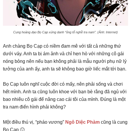
Cung hoàng đạo Bọ Cạp xứng danh “ông tổ nghề tra nam”. (Ảnh: Internet)
Anh chàng Bọ Cạp có niềm đam mê với tất cả những thứ
dưới váy. Anh ta bị ám ảnh và chỉ hẹn hò với những cô gái
nóng bỏng nên nếu bạn không phải là mẫu người phụ nữ lý
tưởng của anh ấy, anh ta sẽ không bao giờ liếc mắt tới bạn.
Bọ Cạp luôn nghĩ cuộc đời có mấy, nên phải sống và chơi
hết mình. Anh ta cũng luôn khoe với bạn bè rằng đã ngủ với
bao nhiêu cô gái để nâng cao cái tôi của mình. Đúng là một
tra nam điển hình phải không?
Một điều thú vị, “pháo vương”
Ngô Diệc Phàm
cũng là cung
Bọ Cạp 🙂