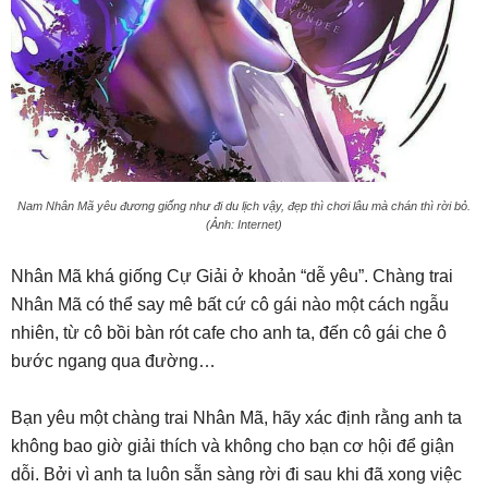
Nam Nhân Mã yêu đương giống như đi du lịch vậy, đẹp thì chơi lâu mà chán thì rời bỏ.
(Ảnh: Internet)
Nhân Mã khá giống Cự Giải ở khoản “dễ yêu”. Chàng trai
Nhân Mã có thể say mê bất cứ cô gái nào một cách ngẫu
nhiên, từ cô bồi bàn rót cafe cho anh ta, đến cô gái che ô
bước ngang qua đường…
Bạn yêu một chàng trai Nhân Mã, hãy xác định rằng anh ta
không bao giờ giải thích và không cho bạn cơ hội để giận
dỗi. Bởi vì anh ta luôn sẵn sàng rời đi sau khi đã xong việc