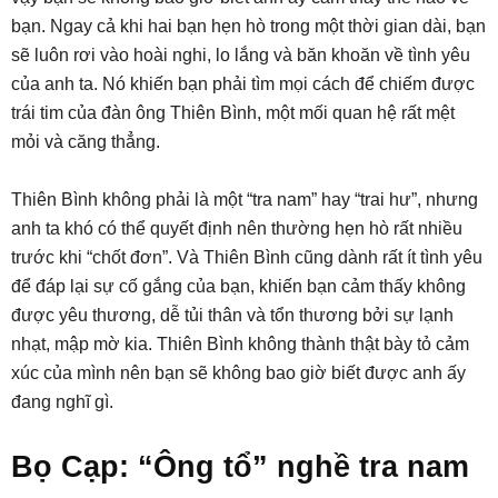
bạn. Ngay cả khi hai bạn hẹn hò trong một thời gian dài, bạn
sẽ luôn rơi vào hoài nghi, lo lắng và băn khoăn về tình yêu
của anh ta. Nó khiến bạn phải tìm mọi cách để chiếm được
trái tim của đàn ông Thiên Bình, một mối quan hệ rất mệt
mỏi và căng thẳng.
Thiên Bình không phải là một “tra nam” hay “trai hư”, nhưng
anh ta khó có thể quyết định nên thường hẹn hò rất nhiều
trước khi “chốt đơn”. Và Thiên Bình cũng dành rất ít tình yêu
để đáp lại sự cố gắng của bạn, khiến bạn cảm thấy không
được yêu thương, dễ tủi thân và tổn thương bởi sự lạnh
nhạt, mập mờ kia. Thiên Bình không thành thật bày tỏ cảm
xúc của mình nên bạn sẽ không bao giờ biết được anh ấy
đang nghĩ gì.
Bọ Cạp: “Ông tổ” nghề tra nam