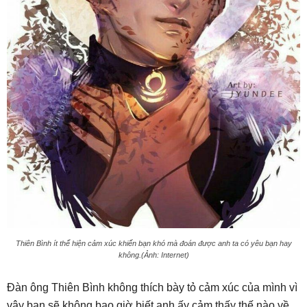
Thiên Bình ít thể hiện cảm xúc khiến bạn khó mà đoán được anh ta có yêu bạn hay
không.(Ảnh: Internet)
Đàn ông Thiên Bình không thích bày tỏ cảm xúc của mình vì
vậy bạn sẽ không bao giờ biết anh ấy cảm thấy thế nào về