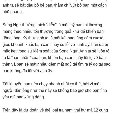
anh ta sẽ bắt đầu bỏ bê bạn, thậm chí vứt bỏ bạn một cách
phũ phàng.
Song Ngư thường thích “diễn” là một mỹ nam bi thương,
mang theo nhiều tổn thương trong quá khứ để khiến bạn
động lòng. Kỳ thực anh ta là một kẻ thao túng cảm xúc tài
giỏi, khoảnh khắc bạn cảm thấy có lỗi với anh ấy, bạn đã bị
mắc kẹt trong sự kiểm soát của Song Ngư. Anh ta sẽ luôn tỏ
ra là “nạn nhân” của bạn, khiến bạn cảm thấy tồi tệ về bản
thân và bạn sẽ mất nhiều đêm mất ngủ để tìm ra lý do tại sao
bạn không đủ tốt với anh ấy.
Tôi khuyên bạn nên chạy nhanh nhất có thể, bởi vì một
người đàn ông như thế này sẽ không bao giờ cho bạn tình
yêu mà bạn xứng đáng.
Trên đây là dự đoán về thể loại tra nam, trai hư mà 12 cung