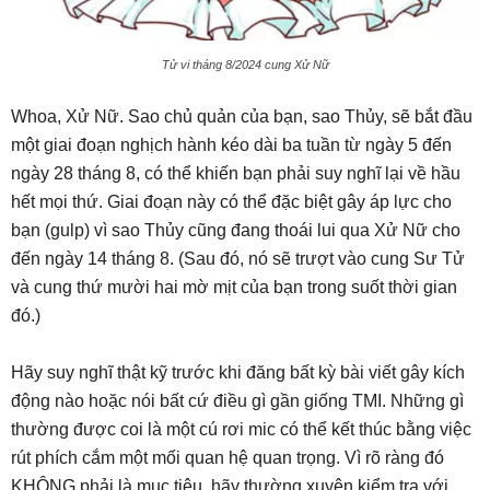
Tử vi tháng 8/2024 cung Xử Nữ
Whoa, Xử Nữ. Sao chủ quản của bạn, sao Thủy, sẽ bắt đầu
một giai đoạn nghịch hành kéo dài ba tuần từ ngày 5 đến
ngày 28 tháng 8, có thể khiến bạn phải suy nghĩ lại về hầu
hết mọi thứ. Giai đoạn này có thể đặc biệt gây áp lực cho
bạn (gulp) vì sao Thủy cũng đang thoái lui qua Xử Nữ cho
đến ngày 14 tháng 8. (Sau đó, nó sẽ trượt vào cung Sư Tử
và cung thứ mười hai mờ mịt của bạn trong suốt thời gian
đó.)
Hãy suy nghĩ thật kỹ trước khi đăng bất kỳ bài viết gây kích
động nào hoặc nói bất cứ điều gì gần giống TMI. Những gì
thường được coi là một cú rơi mic có thể kết thúc bằng việc
rút phích cắm một mối quan hệ quan trọng. Vì rõ ràng đó
KHÔNG phải là mục tiêu, hãy thường xuyên kiểm tra với