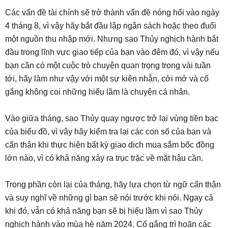
Các vấn đề tài chính sẽ trở thành vấn đề nóng hổi vào ngày
4 tháng 8, vì vậy hãy bắt đầu lập ngân sách hoặc theo đuổi
một nguồn thu nhập mới. Nhưng sao Thủy nghịch hành bắt
đầu trong lĩnh vực giao tiếp của bạn vào đêm đó, vì vậy nếu
bạn cần có một cuộc trò chuyện quan trọng trong vài tuần
tới, hãy làm như vậy với một sự kiên nhẫn, cởi mở và cố
gắng không coi những hiểu lầm là chuyện cá nhân.
Vào giữa tháng, sao Thủy quay ngược trở lại vùng tiền bạc
của biểu đồ, vì vậy hãy kiểm tra lại các con số của bạn và
cẩn thận khi thực hiện bất kỳ giao dịch mua sắm bốc đồng
lớn nào, vì có khả năng xảy ra trục trặc về mặt hậu cần.
Trong phần còn lại của tháng, hãy lựa chọn từ ngữ cẩn thận
và suy nghĩ về những gì bạn sẽ nói trước khi nói. Ngay cả
khi đó, vẫn có khả năng bạn sẽ bị hiểu lầm vì sao Thủy
nghịch hành vào mùa hè năm 2024. Cố gắng trì hoãn các