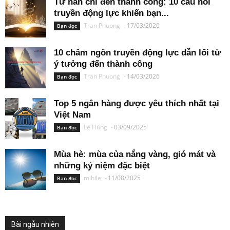
Từ nản chí đến thành công: 10 câu nói
truyền động lực khiến bạn...
Tran Phuong
-
17/03/2026
Bạn đọc
10 châm ngôn truyền động lực dẫn lối từ
ý tưởng đến thành công
Tran Phuong
-
14/03/2026
Bạn đọc
Top 5 ngân hàng được yêu thích nhất tại
Việt Nam
Lê Hùng
-
03/09/2025
Bạn đọc
Mùa hè: mùa của nắng vàng, gió mát và
những kỷ niệm đặc biệt
mihile
-
11/08/2025
Bạn đọc
Bài ngẫu nhiên