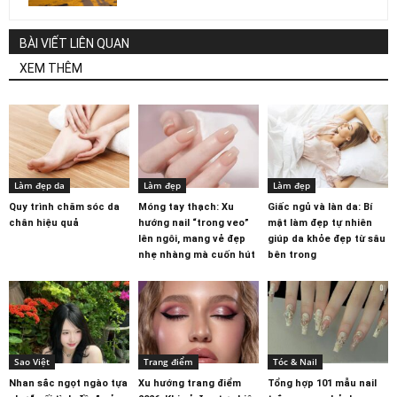
BÀI VIẾT LIÊN QUAN
XEM THÊM
Làm đẹp da
Làm đẹp
Làm đẹp
Quy trình chăm sóc da
Móng tay thạch: Xu
Giấc ngủ và làn da: Bí
chân hiệu quả
hướng nail “trong veo”
mật làm đẹp tự nhiên
lên ngôi, mang vẻ đẹp
giúp da khỏe đẹp từ sâu
nhẹ nhàng mà cuốn hút
bên trong
Sao Việt
Trang điểm
Tóc & Nail
Nhan sắc ngọt ngào tựa
Xu hướng trang điểm
Tổng hợp 101 mẫu nail