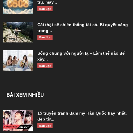
trụ, may...
Bạn đọc
Cái thật sẽ chiến thắng tất cả: Bí quyết vàng
trong...
Bạn đọc
Sống chung với người lạ – Làm thế nào để
xây...
Bạn đọc
BÀI XEM NHIỀU
15 truyện tranh đam mỹ Hàn Quốc hay nhất,
đẹp từ...
Bạn đọc