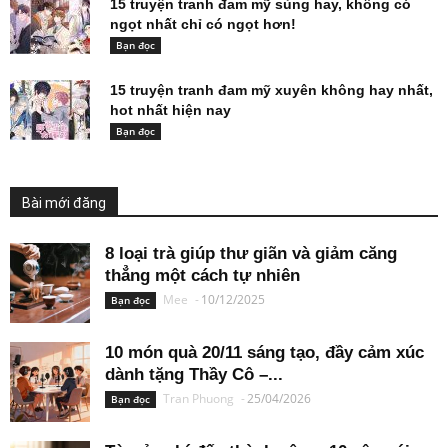
15 truyện tranh đam mỹ sủng hay, không có
ngọt nhất chỉ có ngọt hơn!
Bạn đọc
15 truyện tranh đam mỹ xuyên không hay nhất,
hot nhất hiện nay
Bạn đọc
Bài mới đăng
8 loại trà giúp thư giãn và giảm căng
thẳng một cách tự nhiên
Mee
-
10/12/2025
Bạn đọc
10 món quà 20/11 sáng tạo, đầy cảm xúc
dành tặng Thầy Cô –...
Tran Phuong
-
25/04/2026
Bạn đọc