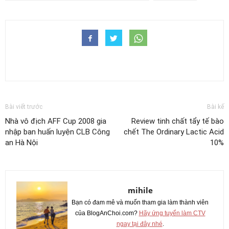
Bài viết trước
Bài kế
Nhà vô địch AFF Cup 2008 gia
Review tinh chất tẩy tế bào
nhập ban huấn luyện CLB Công
chết The Ordinary Lactic Acid
an Hà Nội
10%
mihile
Bạn có đam mê và muốn tham gia làm thành viên
của BlogAnChoi.com?
Hãy ứng tuyển làm CTV
ngay tại đây nhé
.