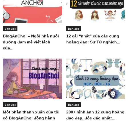
Bạn đọc
Bạn đọc
BlogAnChoi – Ngôi nhà nuôi
12 cái “nhất” của các cung
dưỡng đam mê viết lách
hoàng đạo: Sư Tử nghịch...
của...
Bạn đọc
Bạn đọc
Một phần thanh xuân của tôi
200+ hình ảnh 12 cung hoàng
có BlogAnChoi đồng hành
đạo đẹp, độc đáo nhất:...