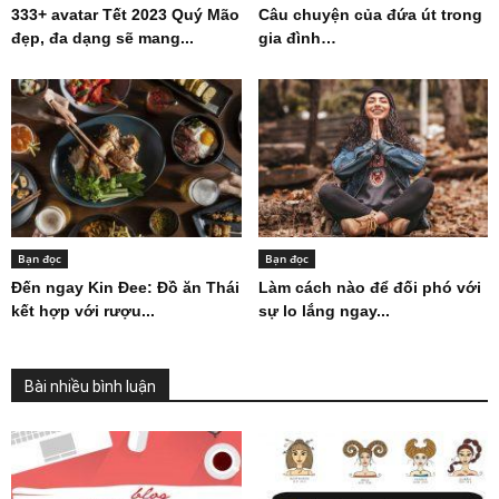
333+ avatar Tết 2023 Quý Mão
Câu chuyện của đứa út trong
đẹp, đa dạng sẽ mang...
gia đình…
Bạn đọc
Bạn đọc
Đến ngay Kin Đee: Đồ ăn Thái
Làm cách nào để đối phó với
kết hợp với rượu...
sự lo lắng ngay...
Bài nhiều bình luận