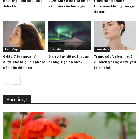
như “mối tình đầu” của
2026: Khi vẻ đẹp tự nhiên
trắng sang chảnh –
Julia Ha
và chiều sâu lên ngôi
tone màu không bao giờ
lỗi mốt
Làm đẹp
Bạn đọc
Làm đẹp
6 đặc điểm ngoại hình
6 mẹo hay để ngắm cực
Trang sức Valentine: 5
được cho là giúp bạn trở
quang: Bạn đã biết?
xu hướng đang được yêu
nên hấp dẫn hơn
thích nhất
Bài nổi bật