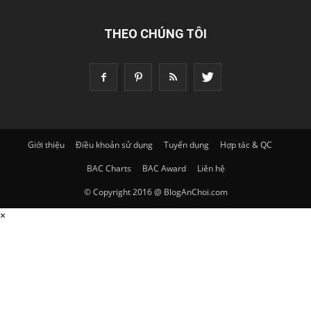
THEO CHÚNG TÔI
Giới thiệu
Điều khoản sử dụng
Tuyển dụng
Hợp tác & QC
BAC Charts
BAC Award
Liên hệ
© Copyright 2016 @ BlogAnChoi.com
×