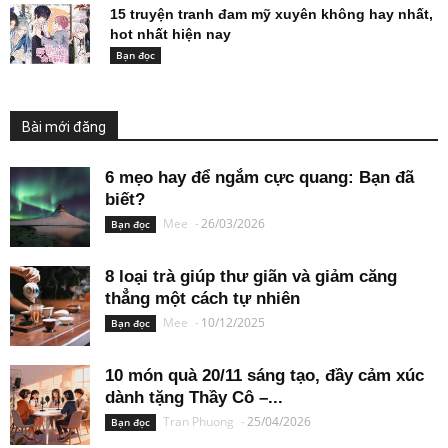
15 truyện tranh đam mỹ xuyên không hay nhất,
hot nhất hiện nay
Bạn đọc
Bài mới đăng
6 mẹo hay để ngắm cực quang: Bạn đã
biết?
Mee
-
26/03/2026
Bạn đọc
8 loại trà giúp thư giãn và giảm căng
thẳng một cách tự nhiên
Mee
-
10/12/2025
Bạn đọc
10 món quà 20/11 sáng tạo, đầy cảm xúc
dành tặng Thầy Cô –...
Tran Phuong
-
25/04/2026
Bạn đọc