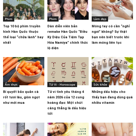
Phim
Phim
Làm đẹp
Top 10 bộ phim truyền
Dàn diễn viên bản
Móng tay có cần “nghỉ
hình Hàn Quốc thuộc
remake Hàn Quốc “Điều
ngơi” không? Sự thật
thể loại “chữa lành” hay
Kỳ Diệu Của Tiệm Tạp
bạn nên biết trước khi
nhất
Hóa Namiya” chính thức
làm móng liên tục
lộ diện
Ẩm thực
Tử Vi - Horoscope
Sức khỏe
Bí quyết bảo quản cà
Tử vi tình yêu tháng 4
Những dấu hiệu cho
rốt tươi lâu, giòn ngọt
năm 2026 của 12 cung
thấy bạn đang dùng quá
như mới mua
hoàng đạo: Một chút
nhiều vitamin
căng thẳng là dấu hiệu
tốt