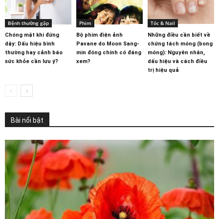
Bệnh thường gặp
Phim
Tóc & Nail
Chóng mặt khi đứng
Bộ phim điện ảnh
Những điều cần biết về
dậy: Dấu hiệu bình
Pavane do Moon Sang-
chứng tách móng (bong
thường hay cảnh báo
min đóng chính có đáng
móng): Nguyên nhân,
sức khỏe cần lưu ý?
xem?
dấu hiệu và cách điều
trị hiệu quả
Bài nổi bật