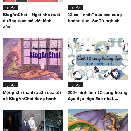
Bạn đọc
Bạn đọc
BlogAnChoi – Ngôi nhà nuôi
12 cái “nhất” của các cung
dưỡng đam mê viết lách
hoàng đạo: Sư Tử nghịch...
của...
Bạn đọc
Bạn đọc
Một phần thanh xuân của tôi
200+ hình ảnh 12 cung hoàng
có BlogAnChoi đồng hành
đạo đẹp, độc đáo nhất:...