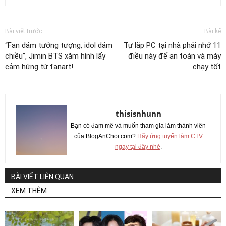
Bài viết trước
Bài kế
“Fan dám tưởng tượng, idol dám
Tự lắp PC tại nhà phải nhớ 11
chiều”, Jimin BTS xăm hình lấy
điều này để an toàn và máy
cảm hứng từ fanart!
chạy tốt
thisisnhunn
Bạn có đam mê và muốn tham gia làm thành viên
của BlogAnChoi.com?
Hãy ứng tuyển làm CTV
ngay tại đây nhé
.
BÀI VIẾT LIÊN QUAN
XEM THÊM