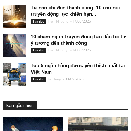
Từ nản chí đến thành công: 10 câu nói
truyền động lực khiến bạn...
Tran Phuong
-
17/03/2026
Bạn đọc
10 châm ngôn truyền động lực dẫn lối từ
ý tưởng đến thành công
Tran Phuong
-
14/03/2026
Bạn đọc
Top 5 ngân hàng được yêu thích nhất tại
Việt Nam
Lê Hùng
-
03/09/2025
Bạn đọc
Bài ngẫu nhiên