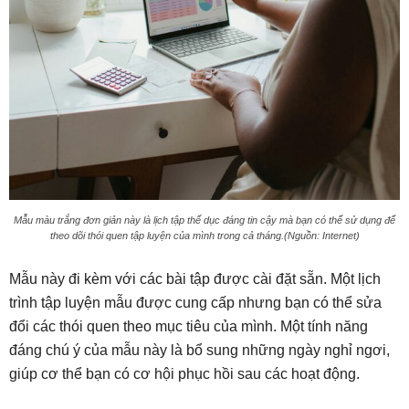
Mẫu màu trắng đơn giản này là lịch tập thể dục đáng tin cậy mà bạn có thể sử dụng để
theo dõi thói quen tập luyện của mình trong cả tháng.(Nguồn: Internet)
Mẫu này đi kèm với các bài tập được cài đặt sẵn. Một lịch
trình tập luyện mẫu được cung cấp nhưng bạn có thể sửa
đổi các thói quen theo mục tiêu của mình. Một tính năng
đáng chú ý của mẫu này là bổ sung những ngày nghỉ ngơi,
giúp cơ thể bạn có cơ hội phục hồi sau các hoạt động.