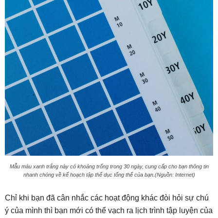
Mẫu màu xanh trắng này có khoảng trống trong 30 ngày, cung cấp cho bạn thông tin
nhanh chóng về kế hoạch tập thể dục tổng thể của bạn.(Nguồn: Internet)
Chỉ khi bạn đã cân nhắc các hoạt động khác đòi hỏi sự chú
ý của mình thì bạn mới có thể vạch ra lịch trình tập luyện của