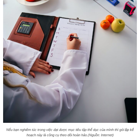
Nếu bạn nghiêm túc trong việc đạt được mục tiêu tập thể dục của mình thì gói lập kế
hoạch này là công cụ theo dõi hoàn hảo.(Nguồn: Internet)