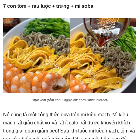
7 con tôm + rau luộc + trứng + mì soba
Thực đơn giảm cân 7 ngày low-carb (Ảnh: Internet)
Nó cũng là một công thức dựa trên mì kiều mạch. Mì kiều
mạch rất giàu chất xơ và rất ít calo, rất được khuyến khích
trong giai đoạn giảm béo! Sau khi luộc mì kiều mạch, tôm và
rau củ, chiên một quả trứng rồi đặt sang một bên, sau đó