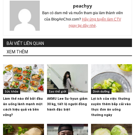
peachyy
Bạn có đam mê và muốn tham gia làm thành viên
của BlogAnChoi.com?
Hãy ứng tuyển làm CTV
ngay tại đây nhé
.
BÀI VIẾT LIÊN QUAN
XEM THÊM
Sức khỏe
Sao thế giới
Dinh dưỡng
Làm thế nào để bắt đầu
AKMU Lee Su-hyun giảm
Lợi ích của việc thường
ăn uống lành mạnh một
30 kg, tiết lộ người đồng
xuyên thêm bắp cải vào
cách hiệu quả và bền
hành đặc biệt
thực đơn ăn uống
vững?
thường ngày