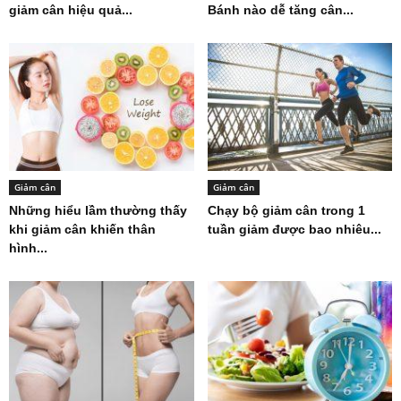
giảm cân hiệu quả...
Bánh nào dễ tăng cân...
Giảm cân
Giảm cân
Những hiểu lầm thường thấy
Chạy bộ giảm cân trong 1
khi giảm cân khiến thân
tuần giảm được bao nhiêu...
hình...