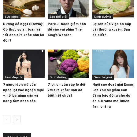
Sức khỏe
Sao thế giới
Dinh dưỡng
Đường cỏ ngọt (Stevia):
Park Ji-hoon giảm cân
Lợi ích của việc ăn bắp
Có thực sự an toàn và
để vào vai phim The
cải thường xuyên: Bạn
tốt cho sức khỏe như lời
King’s Warden
đã biết?
đồn?
Làm đẹp da
Dinh dưỡng
Sao thế giới
7 nàng idols nữ của
7 lợi ích của súp lơ đối
Ngôi sao đoạt giải Emmy
Kpop lột xác ngoạn mục
với sức khỏe: Bạn đã
Lee You Mi giảm cân
– nổ lực giảm cân và
biết hết chưa?
đáng báo động cho dự
nâng tầm nhan sắc
án K-Drama mới khiến
fan lo lắng