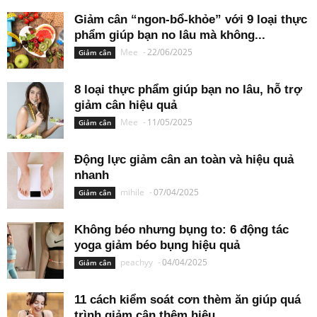
Giảm cân “ngon-bổ-khỏe” với 9 loại thực
phẩm giúp bạn no lâu mà không...
Mee
-
22/06/2025
Giảm cân
8 loại thực phẩm giúp bạn no lâu, hỗ trợ
giảm cân hiệu quả
Mee
-
11/05/2025
Giảm cân
Động lực giảm cân an toàn và hiệu quả
nhanh
mihile
-
07/04/2025
Giảm cân
Không béo nhưng bụng to: 6 động tác
yoga giảm béo bụng hiệu quả
peachyy
-
04/04/2025
Giảm cân
11 cách kiểm soát cơn thèm ăn giúp quá
trình giảm cân thêm hiệu...