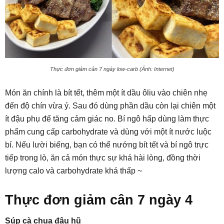
Thực đơn giảm cân 7 ngày low-carb (Ảnh: Internet)
Món ăn chính là bít tết, thêm một ít dầu ôliu vào chiên nhẹ
đến độ chín vừa ý. Sau đó dùng phần dầu còn lại chiên một
ít đậu phụ để tăng cảm giác no. Bí ngô hấp dùng làm thực
phẩm cung cấp carbohydrate và dùng với một ít nước luộc
bí. Nếu lười biếng, bạn có thể nướng bít tết và bí ngô trực
tiếp trong lò, ăn cả món thực sự khá hài lòng, đồng thời
lượng calo và carbohydrate khá thấp ~
Thực đơn giảm cân 7 ngày 4
Súp cà chua đậu hũ