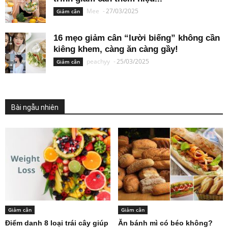
Mee
-
27/03/2025
Giảm cân
16 mẹo giảm cân “lười biếng” không cần
kiêng khem, càng ăn càng gầy!
peachyy
-
25/03/2025
Giảm cân
Bài ngẫu nhiên
Giảm cân
Giảm cân
Điểm danh 8 loại trái cây giúp
Ăn bánh mì có béo không?