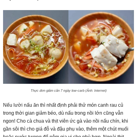
Thực đơn giảm cân 7 ngày low-carb (Ảnh: Internet)
Nếu lười nấu ăn thì nhất định phải thử món canh rau củ
trong thời gian giảm béo, dù nấu trong nồi lớn cũng vẫn
ngon! Cho cà chua và thịt viên ức gà vào nồi nấu chín, khi
gần sôi thì cho giá đỗ và đậu phụ vào, thêm một chút muối
hoặc nước tương để nêm gia vị cho phù hợp. Ngoài thịt