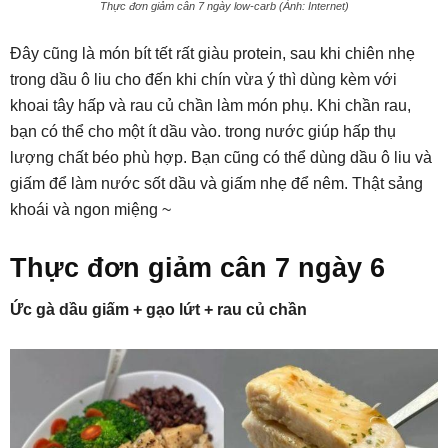
Thực đơn giảm cân 7 ngày low-carb (Ảnh: Internet)
Đây cũng là món bít tết rất giàu protein, sau khi chiên nhẹ
trong dầu ô liu cho đến khi chín vừa ý thì dùng kèm với
khoai tây hấp và rau củ chần làm món phụ. Khi chần rau,
bạn có thể cho một ít dầu vào. trong nước giúp hấp thụ
lượng chất béo phù hợp. Bạn cũng có thể dùng dầu ô liu và
giấm để làm nước sốt dầu và giấm nhẹ để nêm. Thật sảng
khoái và ngon miệng ~
Thực đơn giảm cân 7 ngày 6
Ức gà dầu giấm + gạo lứt + rau củ chần