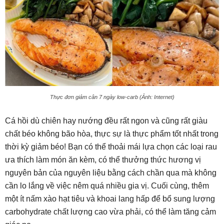
Thực đơn giảm cân 7 ngày low-carb (Ảnh: Internet)
Cá hồi dù chiên hay nướng đều rất ngon và cũng rất giàu
chất béo không bão hòa, thực sự là thực phẩm tốt nhất trong
thời kỳ giảm béo! Bạn có thể thoải mái lựa chọn các loại rau
ưa thích làm món ăn kèm, có thể thưởng thức hương vị
nguyên bản của nguyên liệu bằng cách chần qua mà không
cần lo lắng về việc nêm quá nhiều gia vị. Cuối cùng, thêm
một ít nấm xào hạt tiêu và khoai lang hấp để bổ sung lượng
carbohydrate chất lượng cao vừa phải, có thể làm tăng cảm