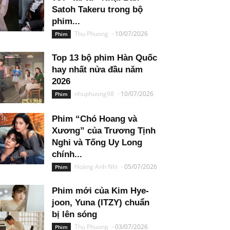
Satoh Takeru trong bộ
phim...
Thu Phuong
-
10/07/2026
Phim
Top 13 bộ phim Hàn Quốc
hay nhất nửa đầu năm
2026
nhuphuong98
-
10/07/2026
Phim
Phim “Chó Hoang và
Xương” của Trương Tịnh
Nghi và Tống Uy Long
chính...
Hoàng Anh Nhi
-
05/07/2026
Phim
Phim mới của Kim Hye-
joon, Yuna (ITZY) chuẩn
bị lên sóng
Thu Phuong
-
03/07/2026
Phim