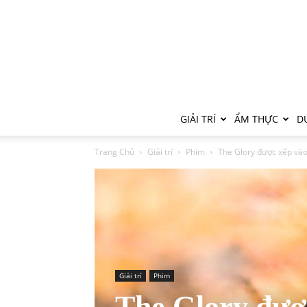
GIẢI TRÍ
ẨM THỰC
DU
Trang Chủ
Giải trí
Phim
The Glory được xếp vào 
Giải trí
Phim
The Glory được