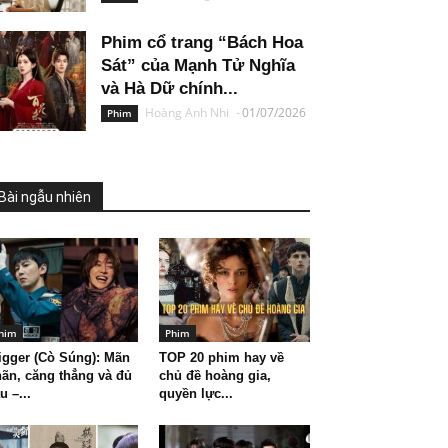
Phim cổ trang “Bách Hoa
Sát” của Mạnh Tử Nghĩa
và Hà Dữ chính...
Hoàng Anh Nhi
-
01/07/2026
Phim
Bài ngẫu nhiên
him
Phim
igger (Cò Súng): Mãn
TOP 20 phim hay về
ãn, căng thẳng và đủ
chủ đề hoàng gia,
u –...
quyền lực...