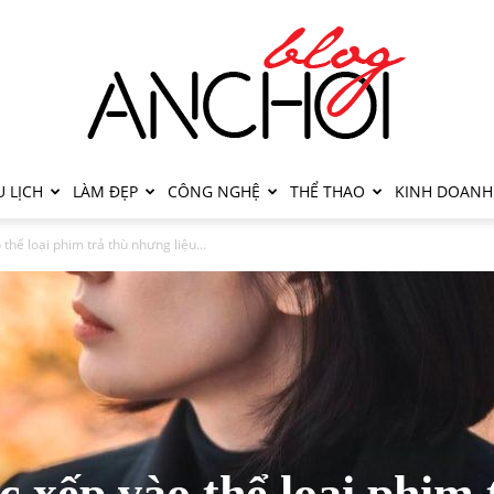
 LỊCH
LÀM ĐẸP
CÔNG NGHỆ
THỂ THAO
KINH DOANH
thể loại phim trả thù nhưng liệu...
 xếp vào thể loại phim 