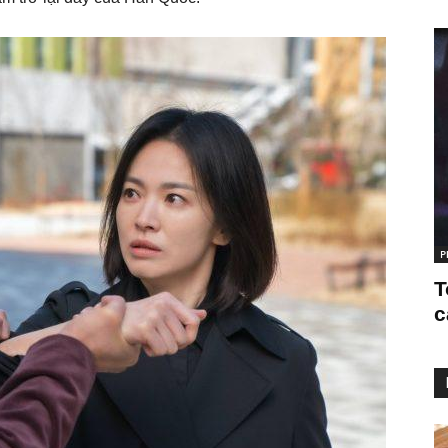
P
T
c