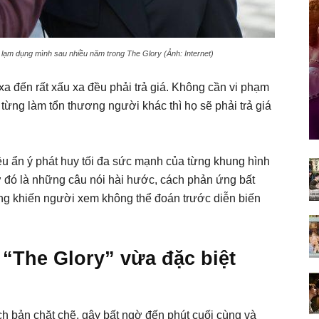
lạm dụng mình sau nhiều năm trong The Glory (Ảnh: Internet)
xa đến rất xấu xa đều phải trả giá. Không cần vi phạm
, từng làm tổn thương người khác thì họ sẽ phải trả giá
iều ẩn ý phát huy tối đa sức mạnh của từng khung hình
 đó là những câu nói hài hước, cách phản ứng bất
ng khiến người xem không thể đoán trước diễn biến
 “The Glory” vừa đặc biệt
h bản chặt chẽ, gây bất ngờ đến phút cuối cùng và