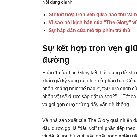
Nội dung chính
Sự kết hợp trọn vẹn giữa báo thù và
Vì sao nói kịch bản của “The Glory” 
Sự hấp dẫn của mô típ phim trả thù
Sự kết hợp trọn vẹn gi
đường
Phần 1 của The Glory kết thúc dang dở khi 
khán giả kỳ vọng rất nhiều ở phần hai. Có 
phản kháng như thế nào?”, “Sự lựa chọn củ
nhân vật sẽ được sắp đặt ra sao?”… Tất cả đ
và gói gọn được từng đấy vấn đề không.
Và nhà sản xuất của The Glory quả nhiên đ
đầu được gọi là “đầu voi” thì phần tiếp the
về đề tài trả thù xuất sắc nhất trong nhiều 