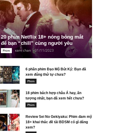
20 phim Netflix 18+ nóng bỏng mắt
để bạn “chill” cùng người yêu
xam chan
-
01/11/2023
Phim
6 phần phim Đạo Mộ Bút Ký: Bạn đã
xem đúng thứ tự chưa?
Phim
18 phim bách hợp châu Á hay, ấn
tượng nhất, bạn đã xem hết chưa?
Phim
Review Sei No Gekiyaku: Phim đam mỹ
18+ khai thác đề tài BDSM có gì đáng
xem?