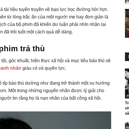
 tài liệu tuyên truyền về bạo lực học đường hời hợt.
nên từ lòng trắc ẩn của một người mẹ hay đơn giản là
kịch của bộ phim đã khiến dư luận phải nhìn nhận lại
 đã trôi tuột một cách quá dễ dàng.
phim trả thù
i, góc khuất, hiện thực xã hội và mục tiêu báo thù sẽ
oanh nhân
giàu có và quyền lực.
ô típ báo thù dường như đang trở thành một xu hướng
n. Một trong những nguyên nhân được lý giải cho
P
gười tin rằng họ là nạn nhân của bất công xã hội.
Tr
nh
sâ