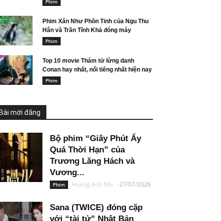
Phim
Phim Xán Như Phồn Tinh của Ngu Thu
Hân và Trần Tĩnh Khả đóng máy
Phim
Top 10 movie Thám tử lừng danh
Conan hay nhất, nổi tiếng nhất hiện nay
Phim
Bài mới đăng
Bộ phim “Giây Phút Ấy
Quá Thời Hạn” của
Trương Lăng Hách và
Vương...
Hoàng Anh Nhi
-
27/07/2026
Phim
Sana (TWICE) đóng cặp
với “tài tử” Nhật Bản