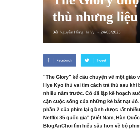
thù nhưng liệu
Bởi
Nguyễn Hồng Hà Vy
-
24/03/2023
Facebook
Tweet
“The Glory” kể câu chuyện về một giáo v
Hye Kyo thủ vai tìm cách trả thù sau khi
nhiều năm trước. Cô đã lập kế hoạch suố
cận cuộc sống của những kẻ bắt nạt đó. 
phần 2 của phim lại giành được rất nhiều
Netflix 35 quốc gia” (Việt Nam, Hàn Quố
BlogAnChoi tìm hiểu sâu hơn về bộ phim