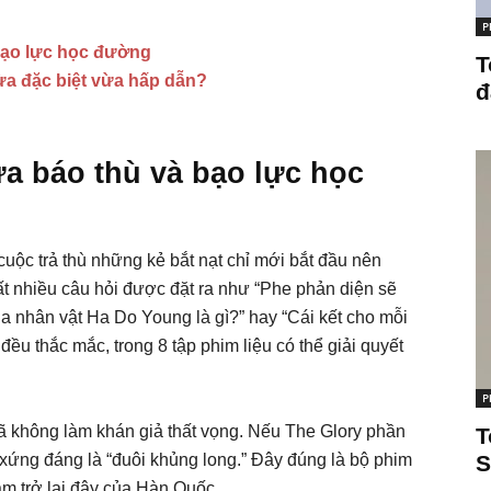
P
 bạo lực học đường
T
vừa đặc biệt vừa hấp dẫn?
đ
ữa báo thù và bạo lực học
cuộc trả thù những kẻ bắt nạt chỉ mới bắt đầu nên
rất nhiều câu hỏi được đặt ra như “Phe phản diện sẽ
a nhân vật Ha Do Young là gì?” hay “Cái kết cho mỗi
ều thắc mắc, trong 8 tập phim liệu có thể giải quyết
P
ã không làm khán giả thất vọng. Nếu The Glory phần
T
o xứng đáng là “đuôi khủng long.” Đây đúng là bộ phim
S
năm trở lại đây của Hàn Quốc.