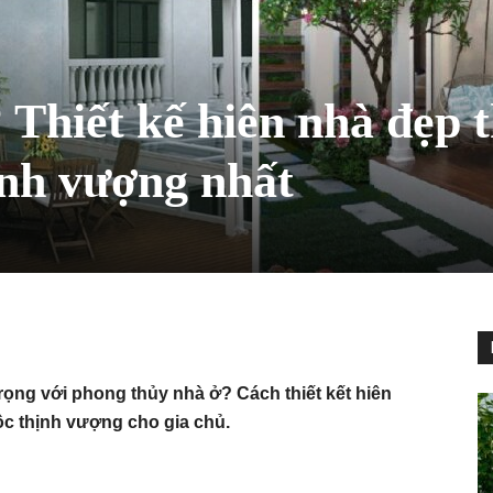
? Thiết kế hiên nhà đẹp 
ịnh vượng nhất
 trọng với phong thủy nhà ở? Cách thiết kết hiên
lộc thịnh vượng cho gia chủ.