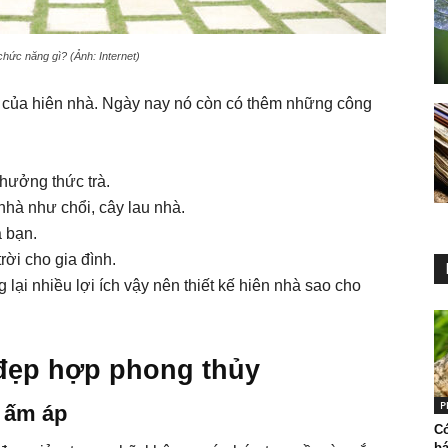
chức năng gì? (Ảnh: Internet)
g của hiên nhà. Ngày nay nó còn có thêm những công
thưởng thức trà.
 nhà như chổi, cây lau nhà.
 bạn.
rời cho gia đình.
ại nhiều lợi ích vậy nên thiết kế hiên nhà sao cho
 đẹp hợp phong thủy
P
c ấm áp
Có
bá