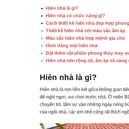
Hiên nhà là gì?
Hiên nhà có chức năng gì?
Cách thiết kế hiên nhà đẹp hợp phong
Thiết kế hiên nhà với màu sắc ấm áp
Màu sắc hiên nhà hợp mệnh gia chủ
Hình dáng mái hiên nhà
Đặt thêm vật phẩm phong thủy may m
Hiên nhà nên rộng rãi, ấm áp và sáng
Hiên nhà là gì?
Hiên nhà là nơi liên kết giữa không gian b
để nghỉ ngơi, vui chơi trước nhà. Ở miền 
chuyện trò, tâm sự vào những ngày nóng bứ
của ngôi nhà, các em nhỏ cũng rất thích ngồ