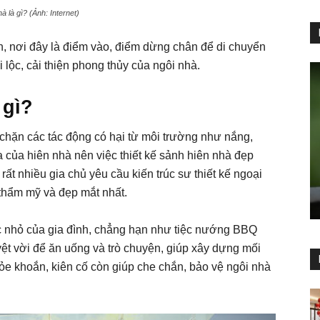
à là gì? (Ảnh: Internet)
h, nơi đây là điểm vào, điểm dừng chân để di chuyển
i lộc, cải thiện phong thủy của ngôi nhà.
 gì?
chặn các tác động có hại từ môi trường như nắng,
a của hiên nhà nên việc thiết kế sảnh hiên nhà đẹp
t nhiều gia chủ yêu cầu kiến trúc sư thiết kế ngoại
 thẩm mỹ và đẹp mắt nhất.
ệc nhỏ của gia đình, chẳng hạn như tiệc nướng BBQ
yệt vời để ăn uống và trò chuyện, giúp xây dựng mối
ỏe khoắn, kiên cố còn giúp che chắn, bảo vệ ngôi nhà