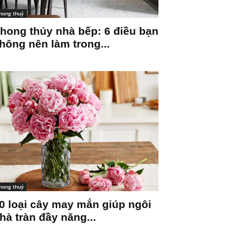
hong thuỷ
hong thủy nhà bếp: 6 điều bạn
hông nên làm trong...
hong thuỷ
0 loại cây may mắn giúp ngôi
hà tràn đầy năng...