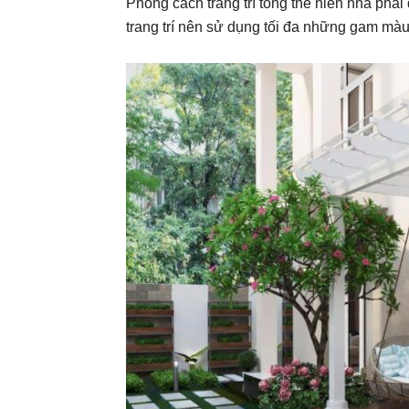
Phong cách trang trí tổng thể hiên nhà phả
trang trí nên sử dụng tối đa những gam mà