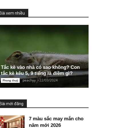
Bài xem nhiều
Tắc kè vào nhà có sao không? Con
tắc kè kêu 5, 9 tiếng là điềm gì?
peachyy
-
22/03/2024
Phong thuỷ
Bài mới đăng
7 màu sắc may mắn cho
năm mới 2026