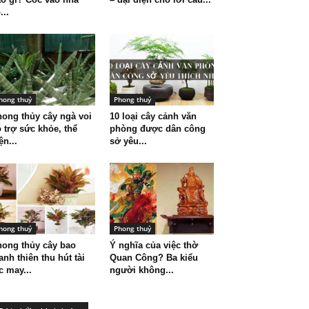
...
hong thuỷ
Phong thuỷ
ong thủy cây ngà voi
10 loại cây cảnh văn
 trợ sức khỏe, thể
phòng được dân công
ện...
sở yêu...
hong thuỷ
Phong thuỷ
ong thủy cây bao
Ý nghĩa của việc thờ
anh thiên thu hút tài
Quan Công? Ba kiểu
c may...
người không...