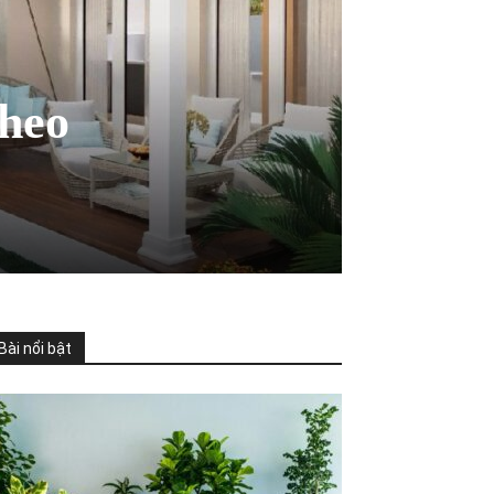
theo
Bài nổi bật