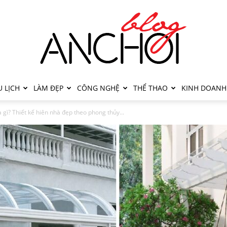
 LỊCH
LÀM ĐẸP
CÔNG NGHỆ
THỂ THAO
KINH DOANH
 gì? Thiết kế hiên nhà đẹp theo phong thủy...