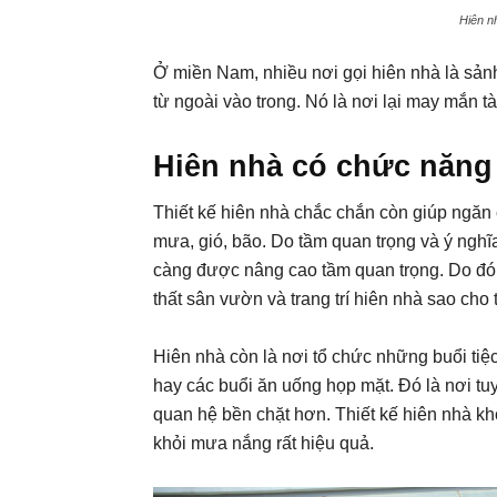
Hiên nh
Ở miền Nam, nhiều nơi gọi hiên nhà là sản
từ ngoài vào trong. Nó là nơi lại may mắn tà
Hiên nhà có chức năng
Thiết kế hiên nhà chắc chắn còn giúp ngăn 
mưa, gió, bão. Do tầm quan trọng và ý nghĩ
càng được nâng cao tầm quan trọng. Do đó rấ
thất sân vườn và trang trí hiên nhà sao cho
Hiên nhà còn là nơi tổ chức những buổi ti
hay các buổi ăn uống họp mặt. Đó là nơi tu
quan hệ bền chặt hơn. Thiết kế hiên nhà kh
khỏi mưa nắng rất hiệu quả.