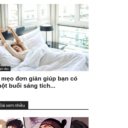
ạn đọc
 mẹo đơn giản giúp bạn có
ột buổi sáng tích...
Bài xem nhiều