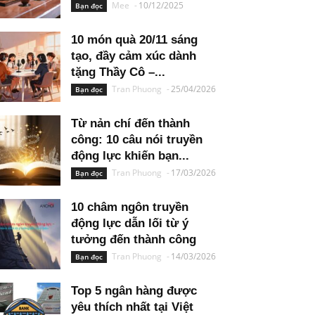
Mee
-
10/12/2025
Bạn đọc
10 món quà 20/11 sáng
tạo, đầy cảm xúc dành
tặng Thầy Cô –...
Tran Phuong
-
25/04/2026
Bạn đọc
Từ nản chí đến thành
công: 10 câu nói truyền
động lực khiến bạn...
Tran Phuong
-
17/03/2026
Bạn đọc
10 châm ngôn truyền
động lực dẫn lối từ ý
tưởng đến thành công
Tran Phuong
-
14/03/2026
Bạn đọc
Top 5 ngân hàng được
yêu thích nhất tại Việt