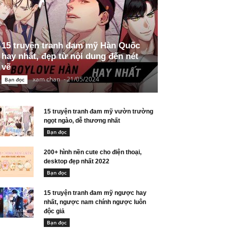
15 truyện tranh đam mỹ Hàn Quốc
hay nhất, đẹp từ nội dung đến nét
vẽ
xam chan
-
21/05/2024
Bạn đọc
15 truyện tranh đam mỹ vườn trường
ngọt ngào, dễ thương nhất
Bạn đọc
200+ hình nền cute cho điện thoại,
desktop đẹp nhất 2022
Bạn đọc
15 truyện tranh đam mỹ ngược hay
nhất, ngược nam chính ngược luôn
độc giả
Bạn đọc