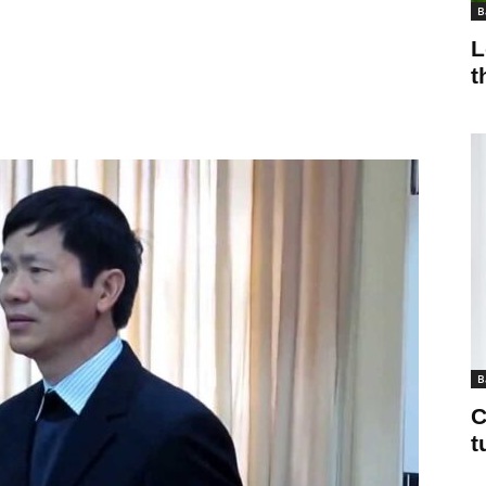
B
L
t
B
C
t