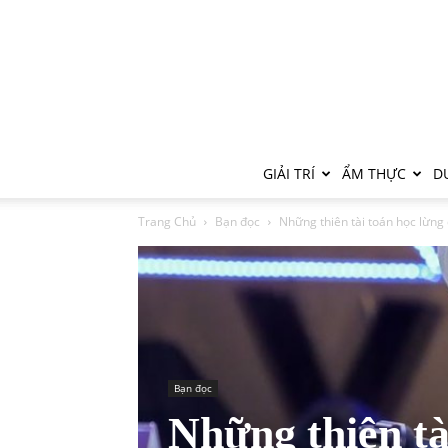
GIẢI TRÍ
ẨM THỰC
DU
Trang Chủ
Bạn đọc
Những thiên tài toán học lừng
Bạn đọc
Những thiên tà