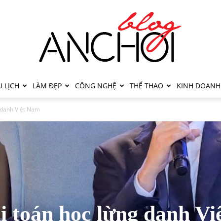
 LỊCH
LÀM ĐẸP
CÔNG NGHỆ
THỂ THAO
KINH DOANH
 danh Việt Nam
i toán học lừng danh Vi