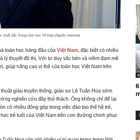
 Xuất Sắc Trong Lĩnh Vực Tổ Hợp (Nguồn: Internet)
hà toán học hàng đầu của
Việt Nam
, đặc biệt có nhiều
à lý thuyết đồ thị. Với tư duy sắc bén và niềm đam mê
rị, giúp nâng cao vị thế của toán học Việt Nam trên
B
6
c thuật giàu truyền thống, giáo sư Lê Tuấn Hoa sớm
m
đường nghiên cứu đầy thử thách. Ông không chỉ để lại
n có nhiều đóng góp trong việc đào tạo thế hệ trẻ,
học trẻ tuổi của Việt Nam trên con đường chinh phục
Tuấn Hoa còn giữ nhiều vị trí quan trọng trong lĩnh