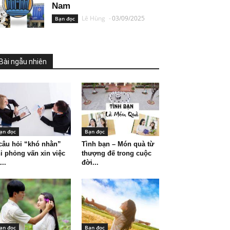
Nam
Lê Hùng
-
03/09/2025
Bạn đọc
Bài ngẫu nhiên
ạn đọc
Bạn đọc
câu hỏi “khó nhằn”
Tình bạn – Món quà từ
i phỏng vấn xin việc
thượng đế trong cuộc
...
đời...
ạn đọc
Bạn đọc