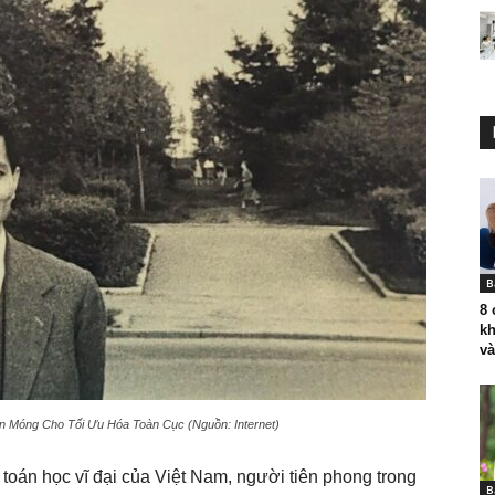
B
8 
kh
và
n Móng Cho Tối Ưu Hóa Toàn Cục (Nguồn: Internet)
toán học vĩ đại của Việt Nam, người tiên phong trong
B