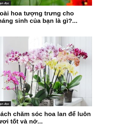
ạn đọc
oài hoa tượng trưng cho
háng sinh của bạn là gì?...
ạn đọc
ách chăm sóc hoa lan để luôn
ươi tốt và nở...