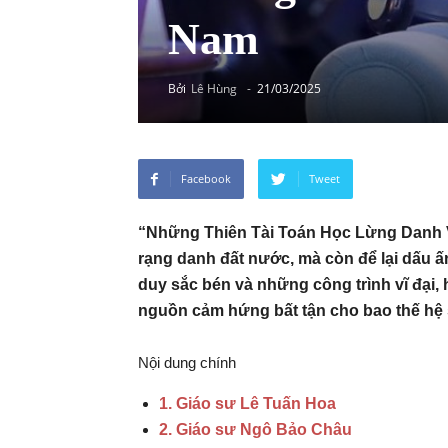
Nam
Bởi
Lê Hùng
-
21/03/2025
Facebook
Tweet
“Những Thiên Tài Toán Học Lừng Danh Vi
rạng danh đất nước, mà còn để lại dấu ấ
duy sắc bén và những công trình vĩ đại, 
nguồn cảm hứng bất tận cho bao thế hệ 
Nội dung chính
1. Giáo sư Lê Tuấn Hoa
2. Giáo sư Ngô Bảo Châu