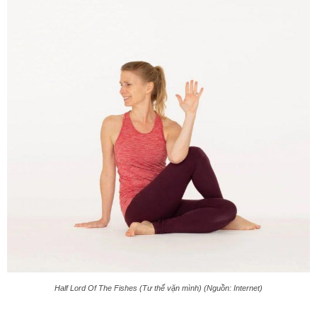
Half Lord Of The Fishes (Tư thế vặn mình) (Nguồn: Internet)