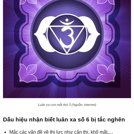
Luân xa con mắt thứ 3 (Nguồn: Internet)
Dấu hiệu nhận biết luân xa số 6 bị tắc nghẽn
Mắc các vấn đề về thị lực như cận thị, khô mắt,…