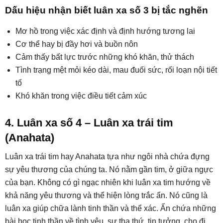
Dấu hiệu nhận biết luân xa số 3 bị tắc nghẽn
Mơ hồ trong việc xác định và định hướng tương lai
Cơ thể hay bị đầy hơi và buồn nôn
Cảm thấy bất lực trước những khó khăn, thử thách
Tình trạng mệt mỏi kéo dài, mau đuối sức, rối loạn nội tiết
tố
Khó khăn trong việc điều tiết cảm xúc
4. Luân xa số 4 – Luân xa trái tim
(Anahata)
Luân xa trái tim hay Anahata tựa như ngôi nhà chứa đựng
sự yêu thương của chúng ta. Nó nằm gần tim, ở giữa ngực
của bạn. Không có gì ngạc nhiên khi luân xa tim hướng về
khả năng yêu thương và thể hiện lòng trắc ẩn. Nó cũng là
luân xa giúp chữa lành tinh thần và thể xác. Ẩn chứa những
bài học tinh thần về tình yêu, sự tha thứ, tin tưởng, cho đi