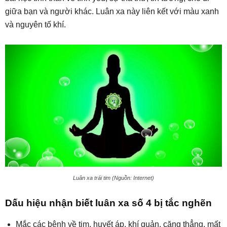
giữa bạn và người khác. Luân xa này liên kết với màu xanh
và nguyên tố khí.
Luân xa trái tim (Nguồn: Internet)
Dấu hiệu nhận biết luân xa số 4 bị tắc nghẽn
Mắc các bệnh về tim, huyết áp, khí quản, căng thẳng, mất