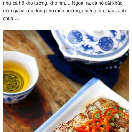
như cá hố kho tương, kho rim,… Ngoài ra, cá hố cắt khúc
ướp gia vị còn dùng cho món nướng, chiên giòn, nấu canh
chua,…