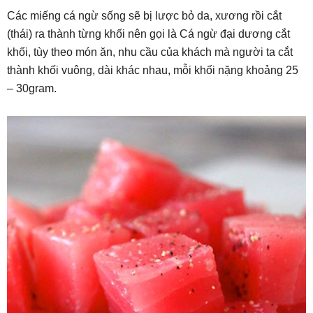
Các miếng cá ngừ sống sẽ bị lược bỏ da, xương rồi cắt
(thái) ra thành từng khối nên gọi là Cá ngừ đại dương cắt
khối, tùy theo món ăn, nhu cầu của khách mà người ta cắt
thành khối vuông, dài khác nhau, mỗi khối nặng khoảng 25
– 30gram.