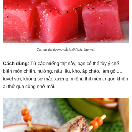
Cá ngừ đại dương cắt khối (ảnh: internet)
Cách dùng:
Từ các miếng thịt này, bạn có thể tùy ý chế
biến món chiên, nướng, nấu lẩu, kho, áp chảo, làm gỏi,…
tuyệt vời, không sợ mắc xương, miếng thịt mềm, ngon khiến
ai thử qua cũng nhớ mãi.