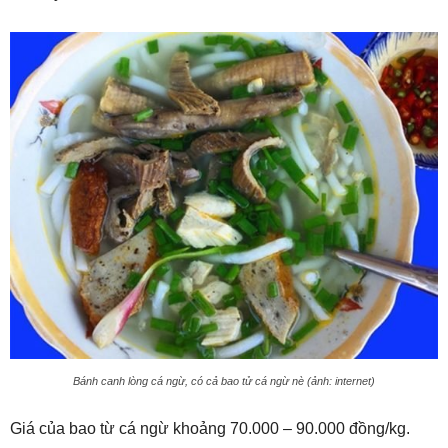
Bánh canh lòng cá ngừ, có cả bao tử cá ngừ nè (ảnh: internet)
Giá của bao từ cá ngừ khoảng 70.000 – 90.000 đồng/kg.