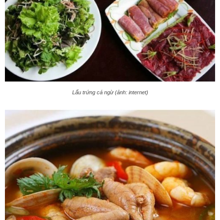
Lẩu trứng cá ngừ (ảnh: internet)