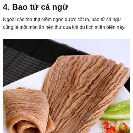
4.
Bao tử cá ngừ
Ngoài các thớ thịt mềm ngon được cắt ra, bao tử cá ngừ
cũng là một món ăn nên thử qua khi du lịch miền biển này.