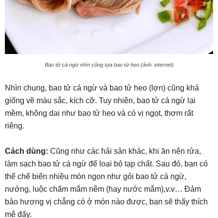
Bao tử cá ngừ nhìn cũng tựa bao tử heo (ảnh: internet)
Nhìn chung, bao tử cá ngừ và bao tử heo (lợn) cũng khá
giống về màu sắc, kích cỡ. Tuy nhiên, bao tử cá ngừ lại
mềm, không dai như bao tử heo và có vị ngọt, thơm rất
riêng.
Cách dùng:
Cũng như các hải sản khác, khi ăn nên rửa,
làm sạch bao tử cá ngừ để loại bỏ tạp chất. Sau đó, bạn có
thể chế biến nhiều món ngon như gỏi bao tử cá ngừ,
nướng, luộc chấm mắm nêm (hay nước mắm),v.v… Đảm
bảo hương vị chẳng có ở món nào được, bạn sẽ thấy thích
mê đấy.