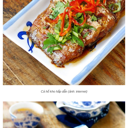
Cá hố kho hấp dẫn (ảnh: internet)