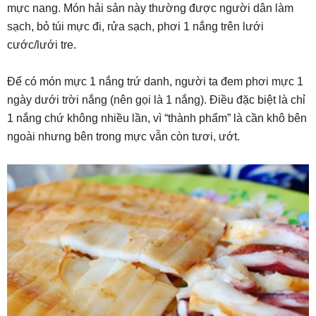
mực nang. Món hải sản này thường được người dân làm
sạch, bỏ túi mực đi, rửa sạch, phơi 1 nắng trên lưới
cước/lưới tre.
Để có món mực 1 nắng trứ danh, người ta đem phơi mực 1
ngày dưới trời nắng (nên gọi là 1 nắng). Điều đặc biệt là chỉ
1 nắng chứ không nhiều lần, vì “thành phẩm” là cần khô bên
ngoài nhưng bên trong mực vẫn còn tươi, ướt.