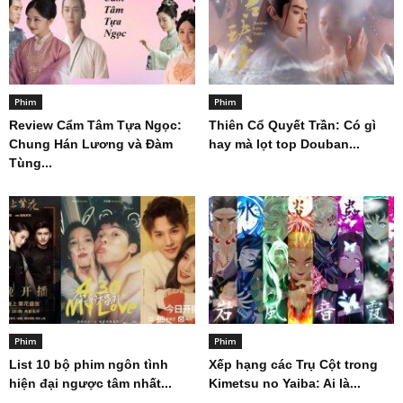
Phim
Phim
Review Cẩm Tâm Tựa Ngọc:
Thiên Cổ Quyết Trần: Có gì
Chung Hán Lương và Đàm
hay mà lọt top Douban...
Tùng...
Phim
Phim
List 10 bộ phim ngôn tình
Xếp hạng các Trụ Cột trong
hiện đại ngược tâm nhất...
Kimetsu no Yaiba: Ai là...