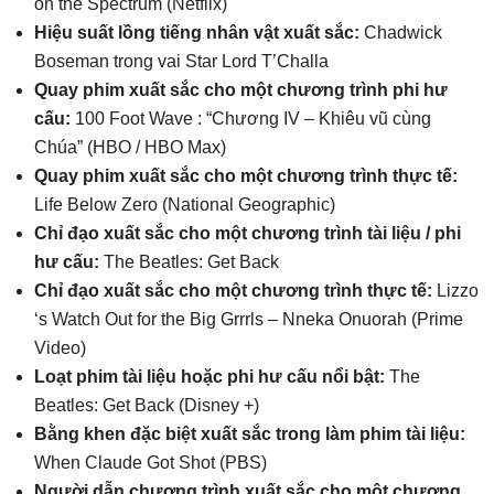
on the Spectrum (Netflix)
Hiệu suất lồng tiếng nhân vật xuất sắc:
Chadwick
Boseman trong vai Star Lord T’Challa
Quay phim xuất sắc cho một chương trình phi hư
cấu:
100 Foot Wave : “Chương IV – Khiêu vũ cùng
Chúa” (HBO / HBO Max)
Quay phim xuất sắc cho một chương trình thực tế:
Life Below Zero (National Geographic)
Chỉ đạo xuất sắc cho một chương trình tài liệu / phi
hư cấu:
The Beatles: Get Back
Chỉ đạo xuất sắc cho một chương trình thực tế:
Lizzo
‘s Watch Out for the Big Grrrls – Nneka Onuorah (Prime
Video)
Loạt phim tài liệu hoặc phi hư cấu nổi bật:
The
Beatles: Get Back (Disney +)
Bằng khen đặc biệt xuất sắc trong làm phim tài liệu:
When Claude Got Shot (PBS)
Người dẫn chương trình xuất sắc cho một chương