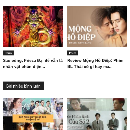
Phim
Phim
Sau cùng, Frieza Đại đế vẫn là
Review Mộng Hồ Điệp: Phim
nhân vật phản diện...
BL Thái có gì hay mà...
Bài nhiều bình luận