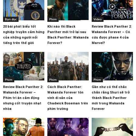
Bạn đọc
Phim
Video
20 bài phát biểu tốt
Khi nào thì Black
Review Black Panther 2:
nghiệp truyền cảm hứng
Panther mới trở lại sau
Wakanda Forever – Có
của những người nổi
Black Panther: Wakanda
cứu được phase 4 của
tiếng trên thế giới
Forever?
Marvel?
Phim
Phim
Phim
Review Black Panther 2:
Cách Black Panther:
Gần như có thể chắc
Wakanda Forever –
Wakanda Forever tôn
chắn rằng Shuri sẽ trở
Phim tri ân cảm động
vinh di sản của
thành Black Panther
nhưng cốt truyện nhạt
Chadwick Boseman trên
mới trong Wakanda
nhòa
phim trường
Forever