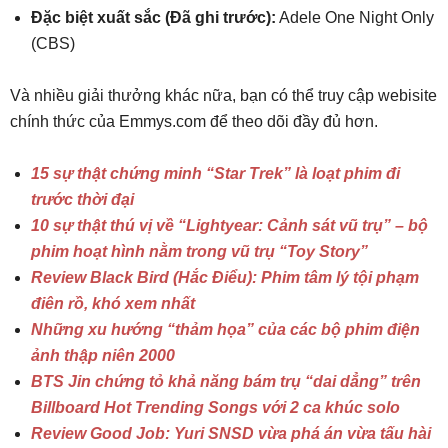
Đặc biệt xuất sắc (Đã ghi trước):
Adele One Night Only
(CBS)
Và nhiều giải thưởng khác nữa, bạn có thể truy cập webisite
chính thức của Emmys.com để theo dõi đầy đủ hơn.
15 sự thật chứng minh “Star Trek” là loạt phim đi
trước thời đại
10 sự thật thú vị về “Lightyear: Cảnh sát vũ trụ” – bộ
phim hoạt hình nằm trong vũ trụ “Toy Story”
Review Black Bird (Hắc Điểu): Phim tâm lý tội phạm
điên rồ, khó xem nhất
Những xu hướng “thảm họa” của các bộ phim điện
ảnh thập niên 2000
BTS Jin chứng tỏ khả năng bám trụ “dai dẳng” trên
Billboard Hot Trending Songs với 2 ca khúc solo
Review Good Job: Yuri SNSD vừa phá án vừa tấu hài