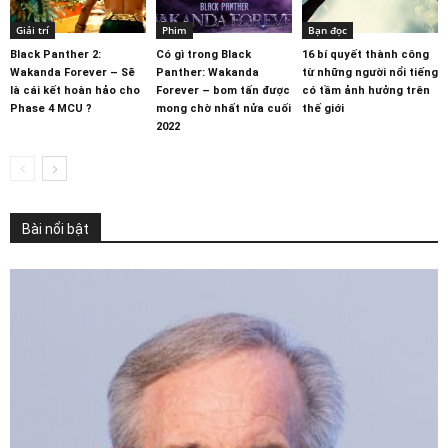
Giải trí
Phim
Bạn đọc
Black Panther 2:
Có gì trong Black
16 bí quyết thành công
Wakanda Forever – Sẽ
Panther: Wakanda
từ những người nổi tiếng
là cái kết hoàn hảo cho
Forever – bom tấn được
có tầm ảnh hưởng trên
Phase 4 MCU ?
mong chờ nhất nửa cuối
thế giới
2022
Bài nổi bật