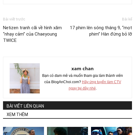
Bài viết trước
Bài kế
Netizen tranh cãi về hình xăm
17 phim lên sóng tháng 9, “mọt
“nhạy cảm” của Chaeyoung
phim” Hàn đừng bỏ lỡ
TWICE
xam chan
Bạn có đam mê và muốn tham gia làm thành viên
của BlogAnChoi.com?
Hãy ứng tuyển làm CTV
ngay tại đây nhé
.
BÀI VIẾT LIÊN QUAN
XEM THÊM