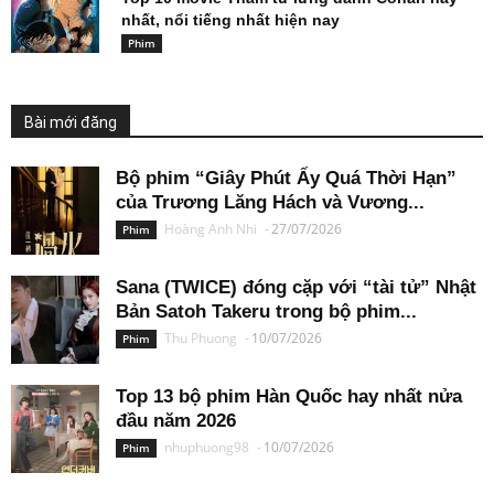
nhất, nổi tiếng nhất hiện nay
Phim
Bài mới đăng
Bộ phim “Giây Phút Ấy Quá Thời Hạn”
của Trương Lăng Hách và Vương...
Hoàng Anh Nhi
-
27/07/2026
Phim
Sana (TWICE) đóng cặp với “tài tử” Nhật
Bản Satoh Takeru trong bộ phim...
Thu Phuong
-
10/07/2026
Phim
Top 13 bộ phim Hàn Quốc hay nhất nửa
đầu năm 2026
nhuphuong98
-
10/07/2026
Phim