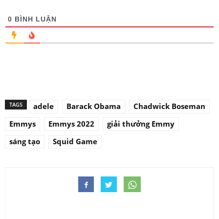
0
BÌNH LUẬN
TAGS
adele
Barack Obama
Chadwick Boseman
Emmys
Emmys 2022
giải thưởng Emmy
sáng tạo
Squid Game