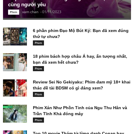
cùng người yêu
xam chan
-
01/11/2023
Phim
6 phần phim Đạo Mộ Bút Ký: Bạn đã xem đúng
thứ tự chưa?
Phim
18 phim bách hợp châu Á hay, ấn tượng nhất,
bạn đã xem hết chưa?
Phim
Review Sei No Gekiyaku: Phim đam mỹ 18+ khai
thác đề tài BDSM có gì đáng xem?
Phim
Phim Xán Như Phồn Tinh của Ngu Thu Hân và
Trần Tĩnh Khả đóng máy
Phim
Top 10 movie Thám tử lừng danh Conan hay