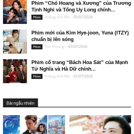
Phim “Chó Hoang và Xương” của Trương
Tịnh Nghi và Tống Uy Long chính...
Hoàng Anh Nhi
-
05/07/2026
Phim
Phim mới của Kim Hye-joon, Yuna (ITZY)
chuẩn bị lên sóng
Thu Phuong
-
03/07/2026
Phim
Phim cổ trang “Bách Hoa Sát” của Mạnh
Tử Nghĩa và Hà Dữ chính...
Hoàng Anh Nhi
-
01/07/2026
Phim
Bài ngẫu nhiên