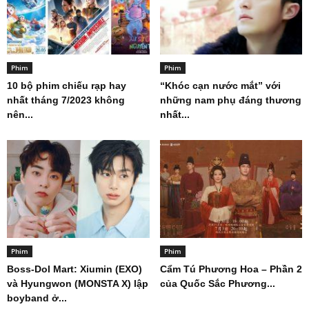
Phim
Phim
10 bộ phim chiếu rạp hay
“Khóc cạn nước mắt” với
nhất tháng 7/2023 không
những nam phụ đáng thương
nên...
nhất...
Phim
Phim
Boss-Dol Mart: Xiumin (EXO)
Cẩm Tú Phương Hoa – Phần 2
và Hyungwon (MONSTA X) lập
của Quốc Sắc Phương...
boyband ở...