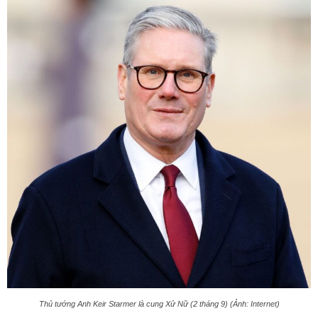
Thủ tướng Anh Keir Starmer là cung Xử Nữ (2 tháng 9) (Ảnh: Internet)