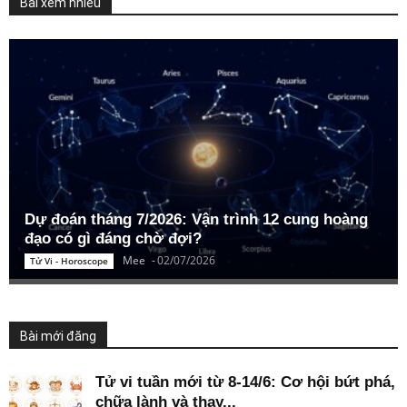
Bài xem nhiều
Dự đoán tháng 7/2026: Vận trình 12 cung hoàng
đạo có gì đáng chờ đợi?
Mee
-
02/07/2026
Tử Vi - Horoscope
Bài mới đăng
Tử vi tuần mới từ 8-14/6: Cơ hội bứt phá,
chữa lành và thay...