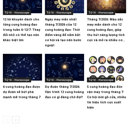
Tử Vi - Horoscope
Tử Vi - Horoscope
Tử Vi - Horoscope
12 lời khuyên dành cho
Ngày may mắn nhất
Tháng 7/2026: Màu sắc
từng cung hoàng đạo
tháng 7/2026 của 12
may mắn dành cho 12
trong tuần 6-12/7: Thay
cung hoàng đạo: Thời
cung hoàng đạo, giúp
đổi nhỏ có thể tạo nên
điểm vàng để nắm bắt
thu hút năng lượng tích
khác biệt lớn
cơ hội và tạo nên bước
cực và mở ra nhiều cơ...
ngoặt
Tử Vi - Horoscope
Tử Vi - Horoscope
Tử Vi - Horoscope
6 cung hoàng đạo được
Dự đoán tháng 7/2026:
5 cung hoàng đạo đón
dự đoán sẽ bứt phá
Vận trình 12 cung hoàng
vận may trong tháng 7:
mạnh mẽ trong tháng 7
đạo có gì đáng chờ đợi?
Cơ hội mới gõ cửa, nhiều
tín hiệu tích cực xuất
hiện