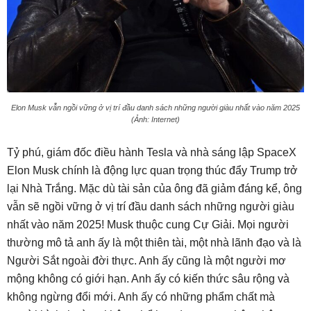
Elon Musk vẫn ngồi vững ở vị trí đầu danh sách những người giàu nhất vào năm 2025
(Ảnh: Internet)
Tỷ phú, giám đốc điều hành Tesla và nhà sáng lập SpaceX
Elon Musk chính là động lực quan trọng thúc đẩy Trump trở
lại Nhà Trắng. Mặc dù tài sản của ông đã giảm đáng kể, ông
vẫn sẽ ngồi vững ở vị trí đầu danh sách những người giàu
nhất vào năm 2025! Musk thuộc cung Cự Giải. Mọi người
thường mô tả anh ấy là một thiên tài, một nhà lãnh đạo và là
Người Sắt ngoài đời thực. Anh ấy cũng là một người mơ
mộng không có giới hạn. Anh ấy có kiến ​​thức sâu rộng và
không ngừng đổi mới. Anh ấy có những phẩm chất mà