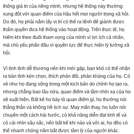
thống giá trị của riêng mình, nhưng hệ thống này thường
xung đột với quan điểm của hầu hết mọi người trong xã hội.
Do đó, họ phải nắm lấy vị trí có thể ra lệnh để giành được
thẩm quyền đưa hệ thống vào hoạt động. Trên thực tế, họ
hiếm khi theo đuổi tham vọng của mình vì lợi ích cá nhân,
mà chủ yếu phấn đấu vì quyền lực để thực hiện lý tưởng xã
hội.
Vì tính tình dễ thương nên khi mới gặp, bạn khó có thể nhận
ra bản tính kén chọn, thích phản đối, phản kháng của họ. Có
vẻ như họ đang sống trong một kịch bản do chính họ tạo ra,
nhưng chẳng bao lâu nữa, quan điểm và tầm nhìn xa của họ
sẽ xuất hiện. Bất kể họ bày tỏ quan điểm gì, họ thường nói
thẳng thắn và không hề lịch sự. May mắn thay, họ luôn nói
chuyện một cách hài hước, có khả năng diễn đạt tinh tế và
có cái nhìn sâu sắc, nên bất kể khi nào và với ai, họ đều có
thể nhanh chóng nắm bắt được tâm lý của người khác.