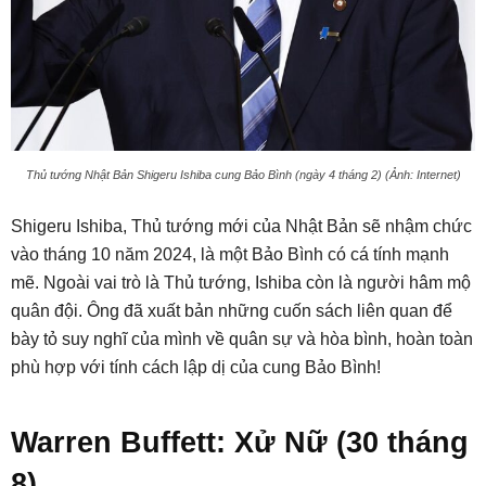
Thủ tướng Nhật Bản Shigeru Ishiba cung Bảo Bình (ngày 4 tháng 2) (Ảnh: Internet)
Shigeru Ishiba, Thủ tướng mới của Nhật Bản sẽ nhậm chức
vào tháng 10 năm 2024, là một Bảo Bình có cá tính mạnh
mẽ. Ngoài vai trò là Thủ tướng, Ishiba còn là người hâm mộ
quân đội. Ông đã xuất bản những cuốn sách liên quan để
bày tỏ suy nghĩ của mình về quân sự và hòa bình, hoàn toàn
phù hợp với tính cách lập dị của cung Bảo Bình!
Warren Buffett: Xử Nữ (30 tháng
8)