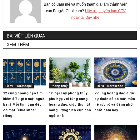
Bạn có đam mê và muốn tham gia làm thành viên
của BlogAnChoi.com?
Hãy ứng tuyển làm CTV
ngay tại đây nhé
.
BÀI VIẾT LIÊN QUAN
XEM THÊM
Tử Vi - Horoscope
Phong thuỷ
Tử Vi - Horoscope
12 cung hoàng đạo tìm
12 loại cây phong thủy
7 cung hoàng đạo được
kiếm điều gì ở một người
phù hợp với từng cung
dự đoán sẽ có một mùa
bạn? Mỗi tình bạn đều
hoàng đạo, giúp thu hút
hè rực rỡ và đáng nhớ
có một “chìa khóa”
năng lượng tích cực cho
nhất năm nay
riêng
ngôi nhà