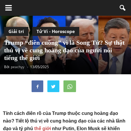
Giải trí
Tử Vi - Horoscope
Trump “điên cuồng” vì là Song Tử? Sự thật
thú vị về cung hoàng đạo của người nổi
tiếng thế giới
Bởi
peachyy
-
13/05/2025
Tính cách điên rồ của Trump thuộc cung hoàng đạo
nào? Tiết lộ thú vị về cung hoàng đạo của các nhà lãnh
đạo và tỷ phú
thế giới
như Putin, Elon Musk sẽ khiến