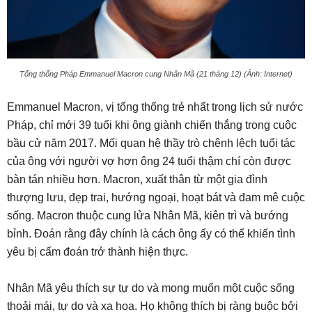
Tổng thống Pháp Emmanuel Macron cung Nhân Mã (21 tháng 12) (Ảnh: Internet)
Emmanuel Macron, vị tổng thống trẻ nhất trong lịch sử nước
Pháp, chỉ mới 39 tuổi khi ông giành chiến thắng trong cuộc
bầu cử năm 2017. Mối quan hệ thầy trò chênh lệch tuổi tác
của ông với người vợ hơn ông 24 tuổi thậm chí còn được
bàn tán nhiều hơn. Macron, xuất thân từ một gia đình
thượng lưu, đẹp trai, hướng ngoại, hoạt bát và đam mê cuộc
sống. Macron thuộc cung lửa Nhân Mã, kiên trì và bướng
bỉnh. Đoán rằng đây chính là cách ông ấy có thể khiến tình
yêu bị cấm đoán trở thành hiện thực.
Nhân Mã yêu thích sự tự do và mong muốn một cuộc sống
thoải mái, tự do và xa hoa. Họ không thích bị ràng buộc bởi