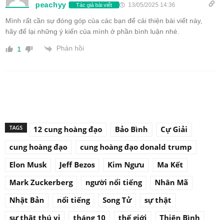
peachyy
13/05/2025 14:36
Tác giả bài viết
Mình rất cần sự đóng góp của các bạn để cải thiện bài viết này,
hãy để lại những ý kiến của mình ở phần bình luận nhé.
Phản hồi
1
TAGS
12 cung hoàng đạo
Bảo Bình
Cự Giải
cung hoàng đạo
cung hoàng đạo donald trump
Elon Musk
Jeff Bezos
Kim Ngưu
Ma Kết
Mark Zuckerberg
người nổi tiếng
Nhân Mã
Nhật Bản
nổi tiếng
Song Tử
sự thật
sự thật thú vị
tháng 10
thế giới
Thiên Bình