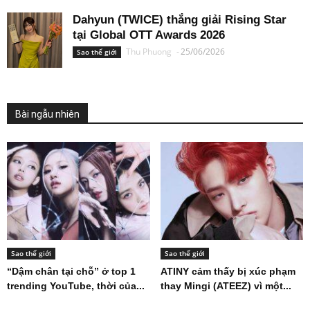
Dahyun (TWICE) thắng giải Rising Star
tại Global OTT Awards 2026
Thu Phuong
-
25/06/2026
Sao thế giới
Bài ngẫu nhiên
Sao thế giới
Sao thế giới
“Dậm chân tại chỗ” ở top 1
ATINY cảm thấy bị xúc phạm
trending YouTube, thời của...
thay Mingi (ATEEZ) vì một...