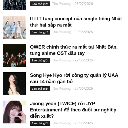
Thu Phuong
-
03/07/2026
Sao thế giới
ILLIT tung concept của single tiếng Nhật
thứ hai sắp ra mắt
Thu Phuong
-
30/06/2026
Sao thế giới
QWER chính thức ra mắt tại Nhật Bản,
tung anime OST đầu tay
Thu Phuong
-
29/06/2026
Sao thế giới
Song Hye Kyo rời công ty quản lý UAA
sau 14 năm gắn bó
Thu Phuong
-
27/06/2026
Sao thế giới
Jeong-yeon (TWICE) rời JYP
Entertainment để theo đuổi sự nghiệp
diễn xuất?
Thu Phuong
-
26/06/2026
Sao thế giới