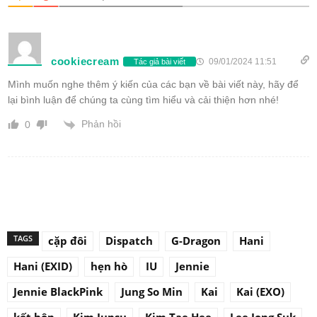
cookiecream
09/01/2024 11:51
Tác giả bài viết
Mình muốn nghe thêm ý kiến của các bạn về bài viết này, hãy để
lại bình luận để chúng ta cùng tìm hiểu và cải thiện hơn nhé!
Phản hồi
0
TAGS
cặp đôi
Dispatch
G-Dragon
Hani
Hani (EXID)
hẹn hò
IU
Jennie
Jennie BlackPink
Jung So Min
Kai
Kai (EXO)
kết hôn
Kim Junsu
Kim Tae Hee
Lee Jong Suk