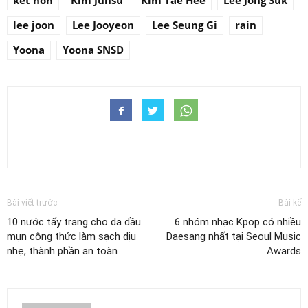
lee joon
Lee Jooyeon
Lee Seung Gi
rain
Yoona
Yoona SNSD
Bài viết trước
Bài kế
10 nước tẩy trang cho da dầu
6 nhóm nhạc Kpop có nhiều
mụn công thức làm sạch dịu
Daesang nhất tại Seoul Music
nhẹ, thành phần an toàn
Awards