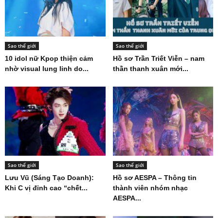
Sao thế giới
Sao thế giới
10 idol nữ Kpop thiện cảm
Hồ sơ Trần Triết Viễn – nam
nhờ visual lung linh do...
thần thanh xuân mới...
Sao thế giới
Sao thế giới
Lưu Vũ (Sáng Tạo Doanh):
Hồ sơ AESPA – Thông tin
Khi C vị đỉnh cao “chết...
thành viên nhóm nhạc
AESPA...