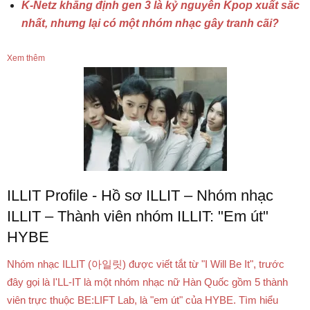
K-Netz khẳng định gen 3 là kỷ nguyên Kpop xuất sắc
nhất, nhưng lại có một nhóm nhạc gây tranh cãi?
Xem thêm
ILLIT Profile - Hồ sơ ILLIT – Nhóm nhạc
ILLIT – Thành viên nhóm ILLIT: "Em út"
HYBE
Nhóm nhạc ILLIT (아일릿) được viết tắt từ "I Will Be It", trước
đây gọi là I'LL-IT là một nhóm nhạc nữ Hàn Quốc gồm 5 thành
viên trực thuộc BE:LIFT Lab, là "em út" của HYBE. Tìm hiểu