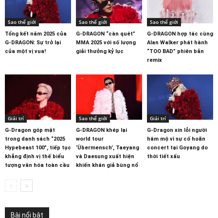
Sao thế giới
Sao thế giới
Sao thế giới
Tổng kết năm 2025 của
G-DRAGON “càn quét”
G-DRAGON hợp tác cùng
G-DRAGON: Sự trở lại
MMA 2025 với số lượng
Alan Walker phát hành
của một vị vua!
giải thưởng kỷ lục
“TOO BAD” phiên bản
remix
Giải trí
Sao thế giới
Giải trí
G-Dragon góp mặt
G-DRAGON khép lại
G-Dragon xin lỗi người
trong danh sách “2025
world tour
hâm mộ vì sự cố hoãn
Hypebeast 100”, tiếp tục
‘Übermensch’, Taeyang
concert tại Goyang do
khẳng định vị thế biểu
và Daesung xuất hiện
thời tiết xấu
tượng văn hóa toàn cầu
khiến khán giả bùng nổ
Bài nổi bật