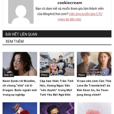
cookiecream
Bạn có đam mê và muốn tham gia làm thành viên
của BlogAnChoi.com?
Hãy ứng tuyển làm CTV
ngay tại đây nhé
.
BÀI VIẾT LIÊN QUAN
XEM THÊM
Giải trí
Phim
Phim
Kwon Eunbi rời Woollim,
Cặp bạn thân Trần Tinh
Vì sao nên xem Can This
về chung “nhà” với G-
Húc, Vương Ngọc Văn
Love Be Translated? do
Dragon: Bước ngoặt mới
“nên duyên” trong Một
Kim Seon-ho, Go Yoon-
trong sự nghiệp
Tình Yêu Bất Ngờ Đến
jung đóng chính?