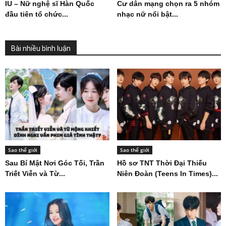
IU – Nữ nghệ sĩ Hàn Quốc
Cư dân mạng chọn ra 5 nhóm
đầu tiên tổ chức...
nhạc nữ nổi bật...
Bài nhiều bình luận
Sao thế giới
Sao thế giới
Sau Bí Mật Nơi Góc Tối, Trần
Hồ sơ TNT Thời Đại Thiếu
Triết Viễn và Từ...
Niên Đoàn (Teens In Times)...