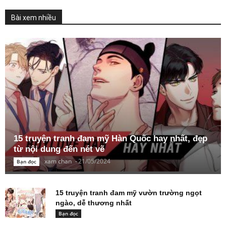
Bài xem nhiều
15 truyện tranh đam mỹ Hàn Quốc hay nhất, đẹp
từ nội dung đến nét vẽ
xam chan
-
21/05/2024
Bạn đọc
15 truyện tranh đam mỹ vườn trường ngọt
ngào, dễ thương nhất
Bạn đọc