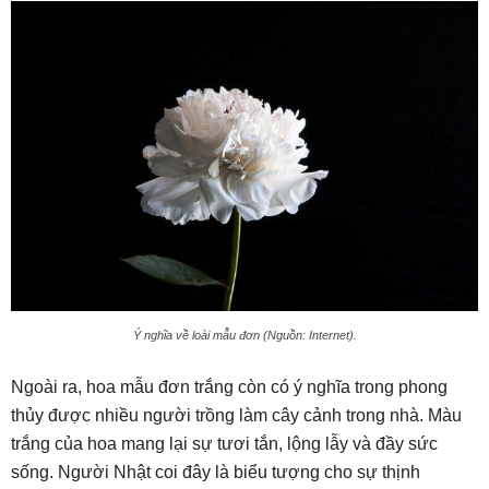
Ý nghĩa về loài mẫu đơn (Nguồn: Internet).
Ngoài ra, hoa mẫu đơn trắng còn có ý nghĩa trong phong
thủy được nhiều người trồng làm cây cảnh trong nhà. Màu
trắng của hoa mang lại sự tươi tắn, lộng lẫy và đầy sức
sống. Người Nhật coi đây là biểu tượng cho sự thịnh