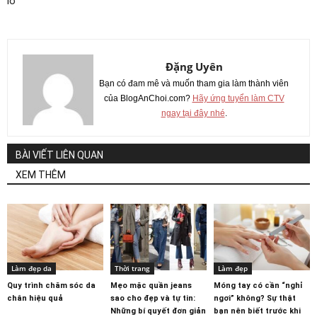
lỡ
Đặng Uyên
Bạn có đam mê và muốn tham gia làm thành viên
của BlogAnChoi.com?
Hãy ứng tuyển làm CTV
ngay tại đây nhé
.
BÀI VIẾT LIÊN QUAN
XEM THÊM
Làm đẹp da
Thời trang
Làm đẹp
Quy trình chăm sóc da
Mẹo mặc quần jeans
Móng tay có cần “nghỉ
chân hiệu quả
sao cho đẹp và tự tin:
ngơi” không? Sự thật
Những bí quyết đơn giản
bạn nên biết trước khi