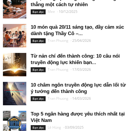
thẳng một cách tự nhiên
Mee
-
10/12/2025
Bạn đọc
10 món quà 20/11 sáng tạo, đầy cảm xúc
dành tặng Thầy Cô –...
Tran Phuong
-
25/04/2026
Bạn đọc
Từ nản chí đến thành công: 10 câu nói
truyền động lực khiến bạn...
Tran Phuong
-
17/03/2026
Bạn đọc
10 châm ngôn truyền động lực dẫn lối từ
ý tưởng đến thành công
Tran Phuong
-
14/03/2026
Bạn đọc
Top 5 ngân hàng được yêu thích nhất tại
Việt Nam
Lê Hùng
-
03/09/2025
Bạn đọc