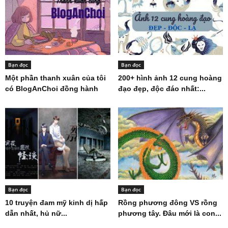
Bạn đọc
Bạn đọc
Một phần thanh xuân của tôi
200+ hình ảnh 12 cung hoàng
có BlogAnChoi đồng hành
đạo đẹp, độc đáo nhất:...
Bạn đọc
Bạn đọc
10 truyện đam mỹ kinh dị hấp
Rồng phương đông VS rồng
dẫn nhất, hủ nữ...
phương tây. Đâu mới là con...