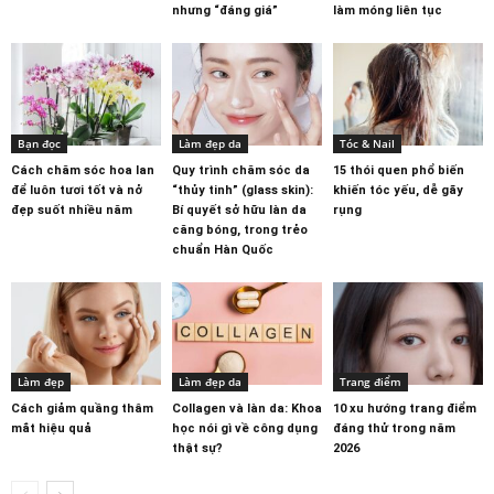
nhưng “đáng giá”
làm móng liên tục
Bạn đọc
Làm đẹp da
Tóc & Nail
Cách chăm sóc hoa lan
Quy trình chăm sóc da
15 thói quen phổ biến
để luôn tươi tốt và nở
“thủy tinh” (glass skin):
khiến tóc yếu, dễ gãy
đẹp suốt nhiều năm
Bí quyết sở hữu làn da
rụng
căng bóng, trong trẻo
chuẩn Hàn Quốc
Làm đẹp
Làm đẹp da
Trang điểm
Cách giảm quầng thâm
Collagen và làn da: Khoa
10 xu hướng trang điểm
mắt hiệu quả
học nói gì về công dụng
đáng thử trong năm
thật sự?
2026