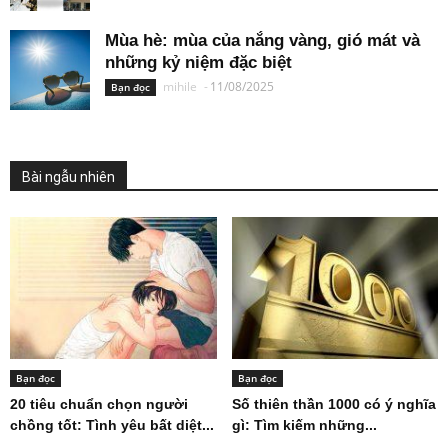
Mùa hè: mùa của nắng vàng, gió mát và
những kỷ niệm đặc biệt
mihile
-
11/08/2025
Bạn đọc
Bài ngẫu nhiên
Bạn đọc
Bạn đọc
20 tiêu chuẩn chọn người
Số thiên thần 1000 có ý nghĩa
chồng tốt: Tình yêu bất diệt...
gì: Tìm kiếm những...