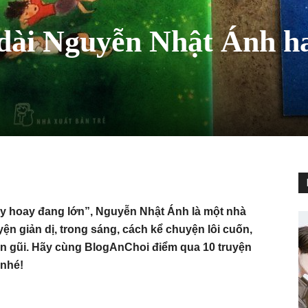
 dài Nguyễn Nhật Ánh h
oay hoay đang lớn”, Nguyễn Nhật Ánh là một nhà
ện giản dị, trong sáng, cách kể chuyện lôi cuốn,
ần gũi. Hãy cùng BlogAnChoi điểm qua 10 truyện
 nhé!