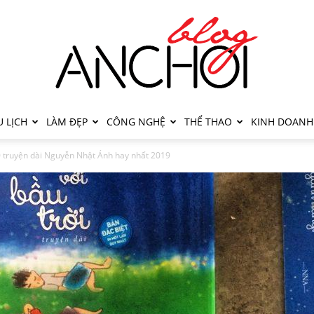
 LỊCH
LÀM ĐẸP
CÔNG NGHỆ
THỂ THAO
KINH DOANH
 truyện dài Nguyễn Nhật Ánh hay nhất 2019