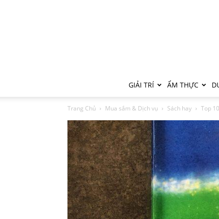
GIẢI TRÍ
ẨM THỰC
DU
Trang Chủ
Mua sắm & Dịch vụ
Sách hay
Top 10