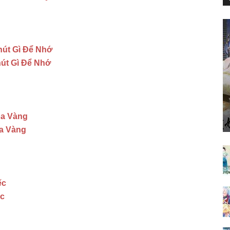
hút Gì Để Nhớ
hút Gì Để Nhớ
oa Vàng
oa Vàng
ếc
ếc