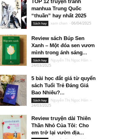
TOP 12 truyện tranh
manhua Trung Quốc
“thuần” hay nhất 2025
xam chan
-
06/04/2025
Sách hay
Review sách Búp Sen
Xanh – Một đóa sen vươn
mình trong ánh sáng...
Nguyễn Thị Ngọc Hân
-
Sách hay
24/03/2025
5 bài học đắt giá từ quyển
sách Tuổi Trẻ Đáng Giá
Bao Nhiêu?...
Nguyễn Thị Ngọc Hân
-
Sách hay
24/03/2025
Review truyện dài Thiên
Thần Nhỏ Của Tôi: Cho
em trở lại vườn địa...