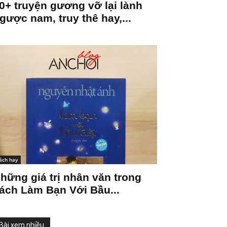
0+ truyện gương vỡ lại lành
gược nam, truy thê hay,...
ách hay
hững giá trị nhân văn trong
ách Làm Bạn Với Bầu...
Bài xem nhiều