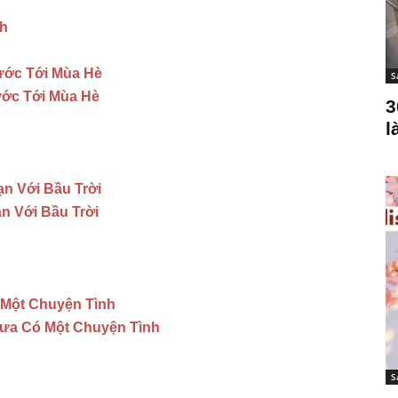
nh
Bước Tới Mùa Hè
S
ước Tới Mùa Hè
3
l
n Với Bầu Trời
n Với Bầu Trời
 Một Chuyện Tình
Xưa Có Một Chuyện Tình
S