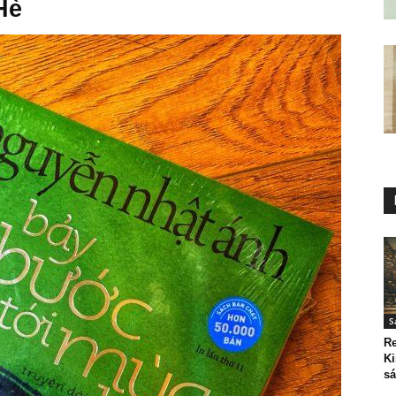
Hè
S
Re
Ki
sá