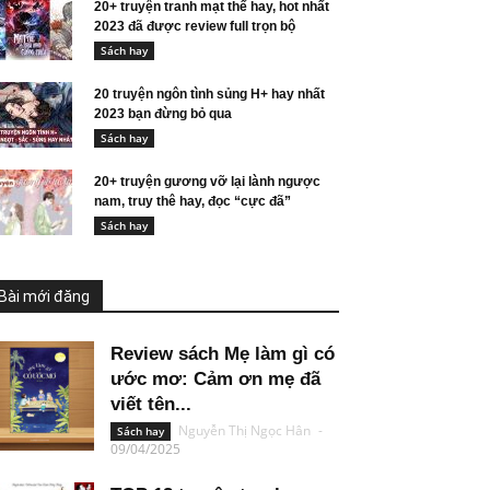
20+ truyện tranh mạt thế hay, hot nhất
2023 đã được review full trọn bộ
Sách hay
20 truyện ngôn tình sủng H+ hay nhất
2023 bạn đừng bỏ qua
Sách hay
20+ truyện gương vỡ lại lành ngược
nam, truy thê hay, đọc “cực đã”
Sách hay
Bài mới đăng
Review sách Mẹ làm gì có
ước mơ: Cảm ơn mẹ đã
viết tên...
Nguyễn Thị Ngọc Hân
-
Sách hay
09/04/2025