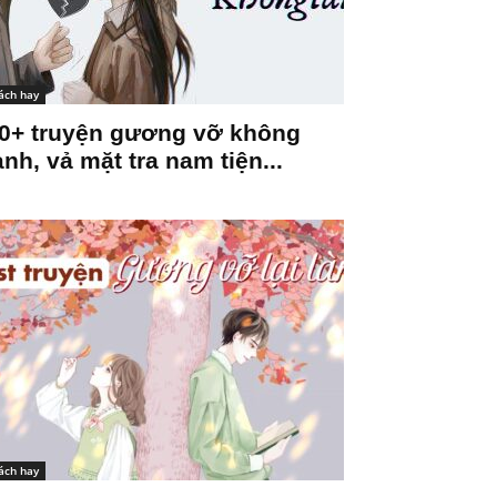
ách hay
0+ truyện gương vỡ không
ành, vả mặt tra nam tiện...
ách hay