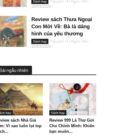
Nguyễn Thị Ngọc Hân
-
Sách hay
20/03/2025
Review sách Thưa Ngoại
Con Mới Về: Bà là dáng
hình của yêu thương
Nguyễn Thị Ngọc Hân
-
Sách hay
20/03/2025
Bài ngẫu nhiên
ách hay
Sách hay
view sách Nhà Giả
Review 999 Lá Thư Gửi
m: Vì sao luôn lọt top
Cho Chính Mình: Khiến
ch...
bạn muốn...