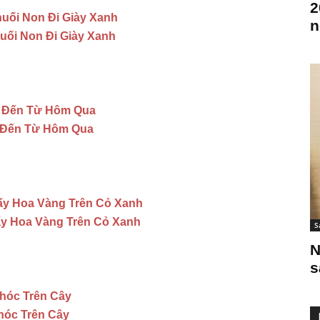
2
uối Non Đi Giày Xanh
n
huối Non Đi Giày Xanh
i Đến Từ Hôm Qua
i Đến Từ Hôm Qua
hấy Hoa Vàng Trên Cỏ Xanh
hấy Hoa Vàng Trên Cỏ Xanh
S
N
s
Khóc Trên Cây
Khóc Trên Cây