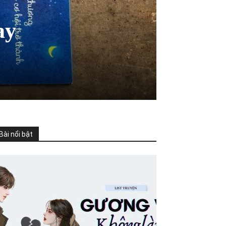
ay
Bài nổi bật