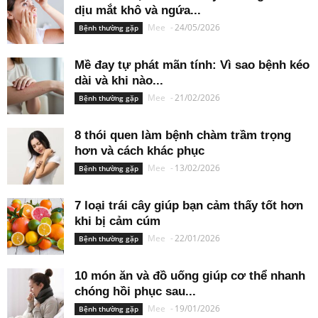
dịu mắt khô và ngứa...
Mee
-
24/05/2026
Bệnh thường gặp
Mề đay tự phát mãn tính: Vì sao bệnh kéo
dài và khi nào...
Mee
-
21/02/2026
Bệnh thường gặp
8 thói quen làm bệnh chàm trầm trọng
hơn và cách khác phục
Mee
-
13/02/2026
Bệnh thường gặp
7 loại trái cây giúp bạn cảm thấy tốt hơn
khi bị cảm cúm
Mee
-
22/01/2026
Bệnh thường gặp
10 món ăn và đồ uống giúp cơ thể nhanh
chóng hồi phục sau...
Mee
-
19/01/2026
Bệnh thường gặp