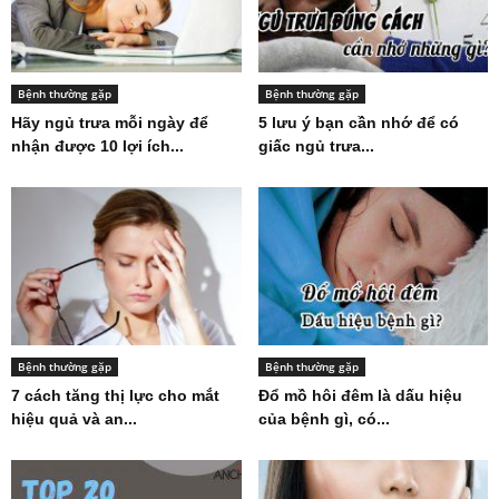
Bệnh thường gặp
Bệnh thường gặp
Hãy ngủ trưa mỗi ngày để
5 lưu ý bạn cần nhớ để có
nhận được 10 lợi ích...
giấc ngủ trưa...
Bệnh thường gặp
Bệnh thường gặp
7 cách tăng thị lực cho mắt
Đổ mồ hôi đêm là dấu hiệu
hiệu quả và an...
của bệnh gì, có...