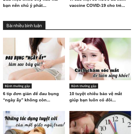
bạn nên chú ý phát...
vaccine COVID-19 cho trẻ...
Bài nhiều bình luận
Bệnh thường gặp
Bệnh thường gặp
6 tip đơn giản để đau bụng
10 tuyệt chiêu bảo vệ mắt
“ngày ấy” không còn...
giúp bạn luôn có đôi...