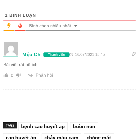
1
BÌNH LUẬN
Bình chọn nhiều nhất
Mộc Chi
16/07/2021 15:45
Thành viên
Bài viết rất bổ ích
Phản hồi
0
TAGS
bệnh cao huyết áp
buồn nôn
cao huyết áp
chảy máu cam
chóng mặt