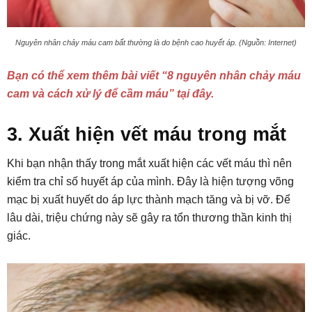
Nguyên nhân chảy máu cam bất thường là do bệnh cao huyết áp. (Nguồn: Internet)
Bạn có thể xem thêm bài viết “8 nguyên nhân chảy máu
cam và cách xử lý để cầm máu” tại đây.
3. Xuất hiện vết máu trong mắt
Khi bạn nhận thấy trong mắt xuất hiện các vết máu thì nên
kiểm tra chỉ số huyết áp của mình. Đây là hiện tượng võng
mạc bị xuất huyết do áp lực thành mạch tăng và bị vỡ. Để
lâu dài, triệu chứng này sẽ gây ra tổn thương thần kinh thị
giác.