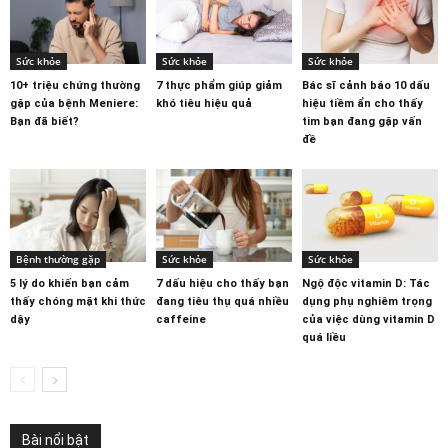
Sức khỏe
Sức khỏe
Sức khỏe
10+ triệu chứng thường
7 thực phẩm giúp giảm
Bác sĩ cảnh báo 10 dấu
gặp của bệnh Meniere:
khó tiêu hiệu quả
hiệu tiềm ẩn cho thấy
Bạn đã biết?
tim bạn đang gặp vấn
đề
Bệnh thường gặp
Sức khỏe
Sức khỏe
5 lý do khiến bạn cảm
7 dấu hiệu cho thấy bạn
Ngộ độc vitamin D: Tác
thấy chóng mặt khi thức
đang tiêu thụ quá nhiều
dụng phụ nghiêm trọng
dậy
caffeine
của việc dùng vitamin D
quá liều
Bài nổi bật