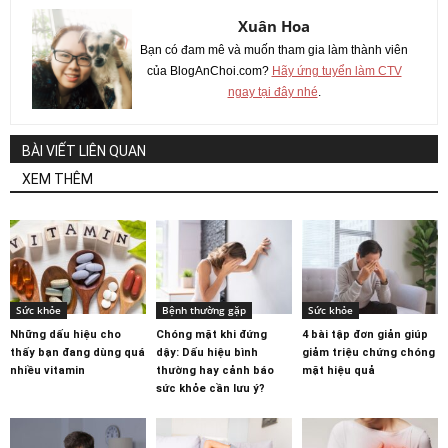
Xuân Hoa
Bạn có đam mê và muốn tham gia làm thành viên
của BlogAnChoi.com?
Hãy ứng tuyển làm CTV
ngay tại đây nhé
.
BÀI VIẾT LIÊN QUAN
XEM THÊM
Sức khỏe
Bệnh thường gặp
Sức khỏe
Những dấu hiệu cho
Chóng mặt khi đứng
4 bài tập đơn giản giúp
thấy bạn đang dùng quá
dậy: Dấu hiệu bình
giảm triệu chứng chóng
nhiều vitamin
thường hay cảnh báo
mặt hiệu quả
sức khỏe cần lưu ý?