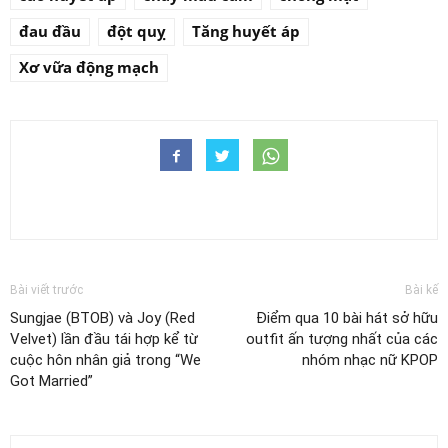
đau đầu
đột quỵ
Tăng huyết áp
Xơ vữa động mạch
Bài viết trước
Bài kế
Sungjae (BTOB) và Joy (Red
Điểm qua 10 bài hát sở hữu
Velvet) lần đầu tái hợp kể từ
outfit ấn tượng nhất của các
cuộc hôn nhân giả trong “We
nhóm nhạc nữ KPOP
Got Married”