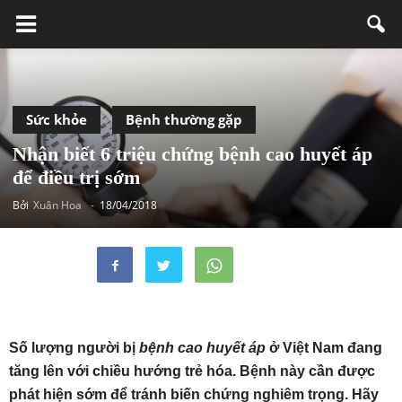
Sức khỏe
Bệnh thường gặp
Nhận biết 6 triệu chứng bệnh cao huyết áp
để điều trị sớm
Bởi
Xuân Hoa
-
18/04/2018
Số lượng người bị
bệnh cao huyết áp
ở Việt Nam đang
tăng lên với chiều hướng trẻ hóa. Bệnh này cần được
phát hiện sớm để tránh biến chứng nghiêm trọng. Hãy