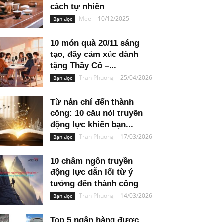
cách tự nhiên
Mee
-
10/12/2025
Bạn đọc
10 món quà 20/11 sáng
tạo, đầy cảm xúc dành
tặng Thầy Cô –...
Tran Phuong
-
25/04/2026
Bạn đọc
Từ nản chí đến thành
công: 10 câu nói truyền
động lực khiến bạn...
Tran Phuong
-
17/03/2026
Bạn đọc
10 châm ngôn truyền
động lực dẫn lối từ ý
tưởng đến thành công
Tran Phuong
-
14/03/2026
Bạn đọc
Top 5 ngân hàng được