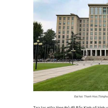
Đại học Thanh Hoa (Tsinghua
Tọa lạc giữa lòng thủ đô Bắc Kinh cổ kính 