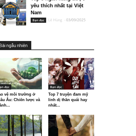
yêu thích nhất tại Việt
Nam
Lê Hùng
-
03/09/2025
Bạn đọc
Bài ngẫu nhiên
ạn đọc
Bạn đọc
o vệ môi trường ở
Top 7 truyện đam mỹ
âu Âu: Chiến lược và
linh dị thần quái hay
ành...
nhất...