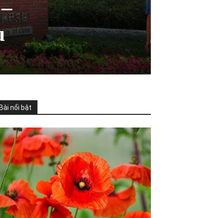
 –
u
Bài nổi bật