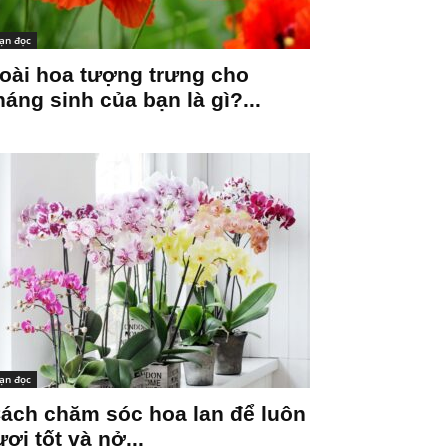
ạn đọc
oài hoa tượng trưng cho
háng sinh của bạn là gì?...
ạn đọc
ách chăm sóc hoa lan để luôn
ươi tốt và nở...