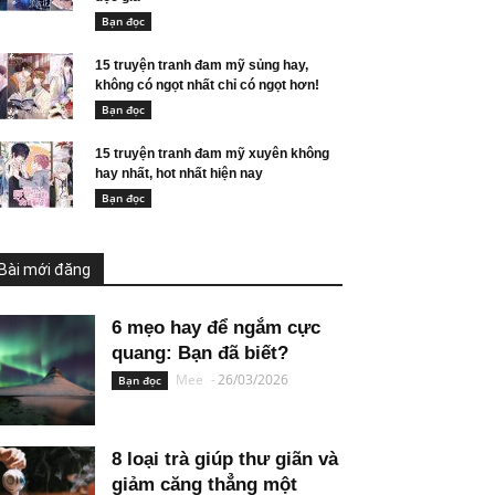
Bạn đọc
15 truyện tranh đam mỹ sủng hay,
không có ngọt nhất chỉ có ngọt hơn!
Bạn đọc
15 truyện tranh đam mỹ xuyên không
hay nhất, hot nhất hiện nay
Bạn đọc
Bài mới đăng
6 mẹo hay để ngắm cực
quang: Bạn đã biết?
Mee
-
26/03/2026
Bạn đọc
8 loại trà giúp thư giãn và
giảm căng thẳng một