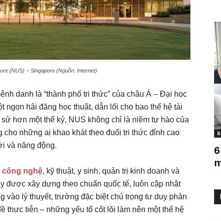
ore (NUS) – Singapore (Nguồn: Internet)
nh danh là “thành phố tri thức” của châu Á – Đại học
ngọn hải đăng học thuật, dẫn lối cho bao thế hệ tài
h sử hơn một thế kỷ, NUS không chỉ là niềm tự hào của
 cho những ai khao khát theo đuổi tri thức đỉnh cao
B
ới và năng động.
6
m
ư
công nghệ
, kỹ thuật, y sinh, quản trị kinh doanh và
ạy được xây dựng theo chuẩn quốc tế, luôn cập nhật
g vào lý thuyết, trường đặc biệt chú trọng tư duy phản
ề thực tiễn – những yếu tố cốt lõi làm nên một thế hệ