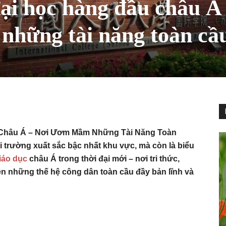
ại học hàng đầu châu Á
hững tài năng toàn cầ
Châu Á – Nơi Ươm Mầm Những Tài Năng Toàn
 trường xuất sắc bậc nhất khu vực, mà còn là biểu
iáo dục
châu Á trong thời đại mới – nơi tri thức,
ên những thế hệ công dân toàn cầu đầy bản lĩnh và