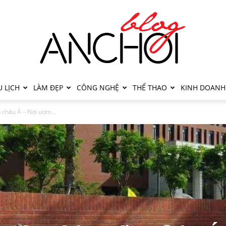
 LỊCH
LÀM ĐẸP
CÔNG NGHỆ
THỂ THAO
KINH DOANH
 châu Á – Nơi ươm...