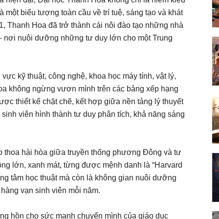
một biểu tượng toàn cầu về trí tuệ, sáng tạo và khát
, Thanh Hoa đã trở thành cái nôi đào tạo những nhà
– nơi nuôi dưỡng những tư duy lớn cho một Trung
h vực kỹ thuật, công nghệ, khoa học máy tính, vật lý,
 Hoa không ngừng vươn mình trên các bảng xếp hạng
ược thiết kế chặt chẽ, kết hợp giữa nền tảng lý thuyết
p sinh viên hình thành tư duy phân tích, khả năng sáng
ao thoa hài hòa giữa truyền thống phương Đông và tư
ộng lớn, xanh mát, từng được mệnh danh là “Harvard
ung tâm học thuật mà còn là không gian nuôi dưỡng
hàng vạn sinh viên mỗi năm.
ùng hồn cho sức mạnh chuyển mình của giáo dục