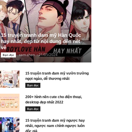
15 truyện tranh đam mỹ Hàn Quốc
hay nhất, đẹp từ nội dung đến nét
vẽ
xam chan
-
21/05/2024
Bạn đọc
15 truyện tranh đam mỹ vườn trường
ngọt ngào, dễ thương nhất
Bạn đọc
200+ hình nền cute cho điện thoại,
desktop đẹp nhất 2022
Bạn đọc
15 truyện tranh đam mỹ ngược hay
nhất, ngược nam chính ngược luôn
độc giả