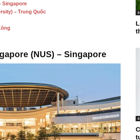
– Singapore
rsity) – Trung Quốc
B
L
Kông
t
ngapore (NUS) – Singapore
B
C
t