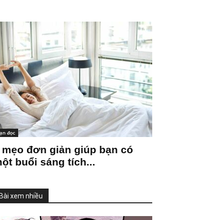
ạn đọc
 mẹo đơn giản giúp bạn có
ột buổi sáng tích...
Bài xem nhiều