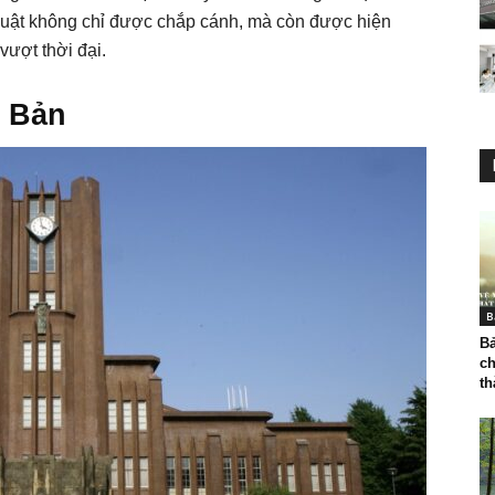
uật không chỉ được chắp cánh, mà còn được hiện
vượt thời đại.
t Bản
B
Bả
ch
th