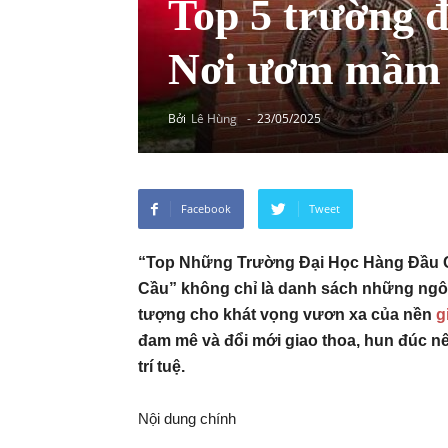
Top 5 trường đ
Nơi ươm mầm n
Bởi
Lê Hùng
-
23/05/2025
Facebook
Tweet
“Top Những Trường Đại Học Hàng Đầu 
Cầu” không chỉ là danh sách những ngôi
tượng cho khát vọng vươn xa của nền
g
đam mê và đổi mới giao thoa, hun đúc n
trí tuệ.
Nội dung chính