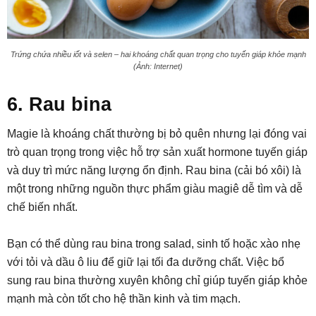
Trứng chứa nhiều iốt và selen – hai khoáng chất quan trọng cho tuyến giáp khỏe mạnh
(Ảnh: Internet)
6. Rau bina
Magie là khoáng chất thường bị bỏ quên nhưng lại đóng vai
trò quan trọng trong việc hỗ trợ sản xuất hormone tuyến giáp
và duy trì mức năng lượng ổn định. Rau bina (cải bó xôi) là
một trong những nguồn thực phẩm giàu magiê dễ tìm và dễ
chế biến nhất.
Bạn có thể dùng rau bina trong salad, sinh tố hoặc xào nhẹ
với tỏi và dầu ô liu để giữ lại tối đa dưỡng chất. Việc bổ
sung rau bina thường xuyên không chỉ giúp tuyến giáp khỏe
mạnh mà còn tốt cho hệ thần kinh và tim mạch.