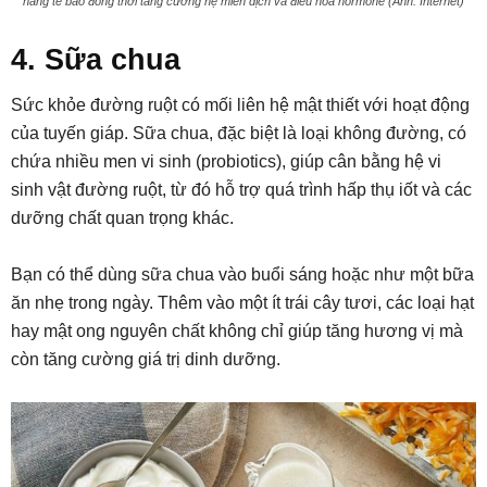
năng tế bào đồng thời tăng cường hệ miễn dịch và điều hòa hormone (Ảnh: Internet)
4. Sữa chua
Sức khỏe đường ruột có mối liên hệ mật thiết với hoạt động
của tuyến giáp. Sữa chua, đặc biệt là loại không đường, có
chứa nhiều men vi sinh (probiotics), giúp cân bằng hệ vi
sinh vật đường ruột, từ đó hỗ trợ quá trình hấp thụ iốt và các
dưỡng chất quan trọng khác.
Bạn có thể dùng sữa chua vào buổi sáng hoặc như một bữa
ăn nhẹ trong ngày. Thêm vào một ít trái cây tươi, các loại hạt
hay mật ong nguyên chất không chỉ giúp tăng hương vị mà
còn tăng cường giá trị dinh dưỡng.