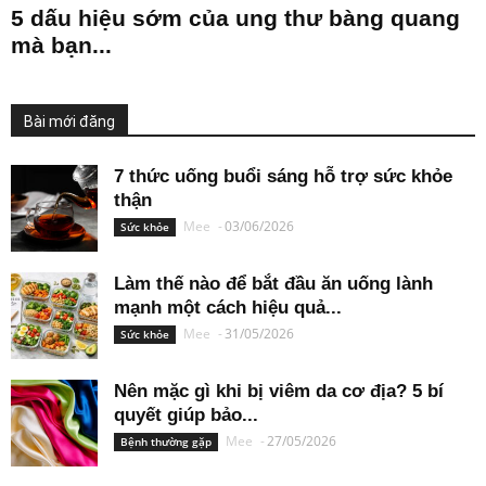
5 dấu hiệu sớm của ung thư bàng quang
mà bạn...
Bài mới đăng
7 thức uống buổi sáng hỗ trợ sức khỏe
thận
Mee
-
03/06/2026
Sức khỏe
Làm thế nào để bắt đầu ăn uống lành
mạnh một cách hiệu quả...
Mee
-
31/05/2026
Sức khỏe
Nên mặc gì khi bị viêm da cơ địa? 5 bí
quyết giúp bảo...
Mee
-
27/05/2026
Bệnh thường gặp