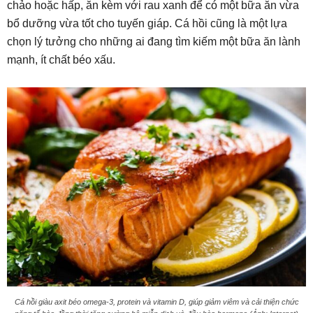
chảo hoặc hấp, ăn kèm với rau xanh để có một bữa ăn vừa
bổ dưỡng vừa tốt cho tuyến giáp. Cá hồi cũng là một lựa
chọn lý tưởng cho những ai đang tìm kiếm một bữa ăn lành
mạnh, ít chất béo xấu.
Cá hồi giàu axit béo omega-3, protein và vitamin D, giúp giảm viêm và cải thiện chức