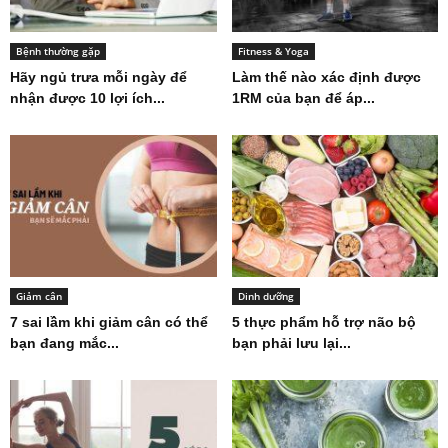
Bệnh thường gặp
Fitness & Yoga
Hãy ngủ trưa mỗi ngày để
Làm thế nào xác định được
nhận được 10 lợi ích...
1RM của bạn để áp...
Giảm cân
Dinh dưỡng
7 sai lầm khi giảm cân có thể
5 thực phẩm hỗ trợ não bộ
bạn đang mắc...
bạn phải lưu lại...