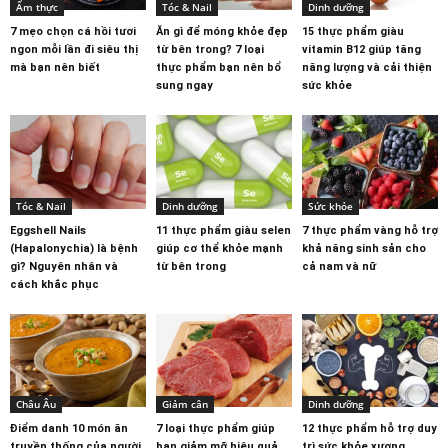
Ẩm thực
Tóc & Nail
Dinh dưỡng
7 mẹo chọn cá hồi tươi
Ăn gì để móng khỏe đẹp
15 thực phẩm giàu
ngon mỗi lần đi siêu thị
từ bên trong? 7 loại
vitamin B12 giúp tăng
mà bạn nên biết
thực phẩm bạn nên bổ
năng lượng và cải thiện
sung ngay
sức khỏe
Tóc & Nail
Dinh dưỡng
Sức khỏe
Eggshell Nails
11 thực phẩm giàu selen
7 thực phẩm vàng hỗ trợ
(Hapalonychia) là bệnh
giúp cơ thể khỏe mạnh
khả năng sinh sản cho
gì? Nguyên nhân và
từ bên trong
cả nam và nữ
cách khắc phục
Châu Âu
Giảm cân
Dinh dưỡng
Điểm danh 10 món ăn
7 loại thực phẩm giúp
12 thực phẩm hỗ trợ duy
truyền thống của người
bạn giảm mỡ hiệu quả
trì sức khỏe xương