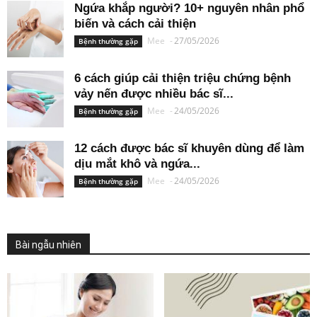
Ngứa khắp người? 10+ nguyên nhân phổ
biến và cách cải thiện
Mee
-
27/05/2026
Bệnh thường gặp
6 cách giúp cải thiện triệu chứng bệnh
vảy nến được nhiều bác sĩ...
Mee
-
24/05/2026
Bệnh thường gặp
12 cách được bác sĩ khuyên dùng để làm
dịu mắt khô và ngứa...
Mee
-
24/05/2026
Bệnh thường gặp
Bài ngẫu nhiên