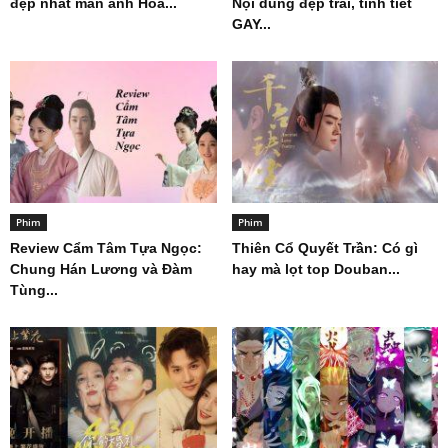
đẹp nhất màn ảnh Hoa...
Nội dung đẹp trai, tình tiết
GAY...
Phim
Phim
Review Cẩm Tâm Tựa Ngọc:
Thiên Cổ Quyết Trần: Có gì
Chung Hán Lương và Đàm
hay mà lọt top Douban...
Tùng...