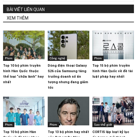
BÀI VIẾT LIÊN QUAN
XEM THÊM
Phim
Công nghệ
Phim
Top 10 bộ phim truyền
Dòng điện thoại Galaxy
Top 15 bộ phim truyền
hình Hàn Quốc thuộc
S26 của Samsung tăng
hình Hàn Quốc về đề tài
thể loại “chữa lành” hay
trưởng doanh số ấn
luật pháp hay nhất
nhất
tượng nhưng đang giảm
tốc
Phim
Phim
Sao thế giới
Top 10 bộ phim Hàn
Top 13 bộ phim hay nhất
CORTIS lập loạt kỷ lục