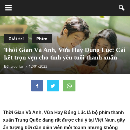
Giải trí
Phim
Thời Gian Và Anh, Vừa Hay Đúng Lúc: Cái
kết trọn vẹn cho tình yêu tuổi thanh xuân
Bởi
woorita
-
12/01/2023
Thời Gian Và Anh, Vừa Hay Đúng Lúc là bộ phim thanh
xuân Trung Quốc đang rất được chú ý tại Việt Nam, gây
ấn tượng bởi dàn diễn viên mới toanh nhưng không