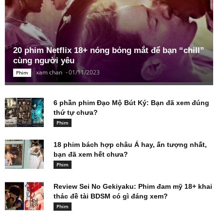
20 phim Netflix 18+ nóng bỏng mắt để bạn “chill”
cùng người yêu
xam chan
-
01/11/2023
Phim
6 phần phim Đạo Mộ Bút Ký: Bạn đã xem đúng
thứ tự chưa?
Phim
18 phim bách hợp châu Á hay, ấn tượng nhất,
bạn đã xem hết chưa?
Phim
Review Sei No Gekiyaku: Phim đam mỹ 18+ khai
thác đề tài BDSM có gì đáng xem?
Phim