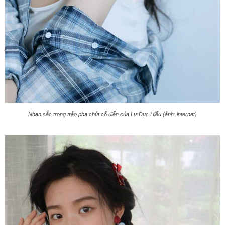
Nhan sắc trong trẻo pha chút cổ điển của Lư Dục Hiểu (ảnh: internet)