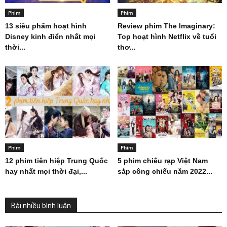
Phim
Phim
13 siêu phẩm hoạt hình
Review phim The Imaginary:
Disney kinh điển nhất mọi
Top hoạt hình Netflix về tuổi
thời...
thơ...
Phim
Phim
12 phim tiên hiệp Trung Quốc
5 phim chiếu rạp Việt Nam
hay nhất mọi thời đại,...
sắp công chiếu năm 2022...
Bài nhiều bình luận