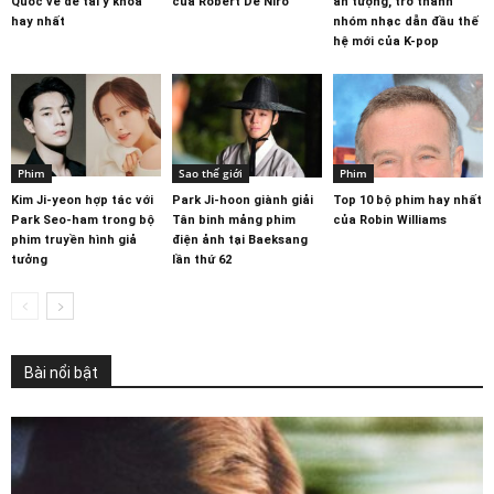
Quốc về đề tài y khoa
của Robert De Niro
ấn tượng, trở thành
hay nhất
nhóm nhạc dẫn đầu thế
hệ mới của K-pop
Phim
Sao thế giới
Phim
Kim Ji-yeon hợp tác với
Park Ji-hoon giành giải
Top 10 bộ phim hay nhất
Park Seo-ham trong bộ
Tân binh mảng phim
của Robin Williams
phim truyền hình giả
điện ảnh tại Baeksang
tưởng
lần thứ 62
Bài nổi bật