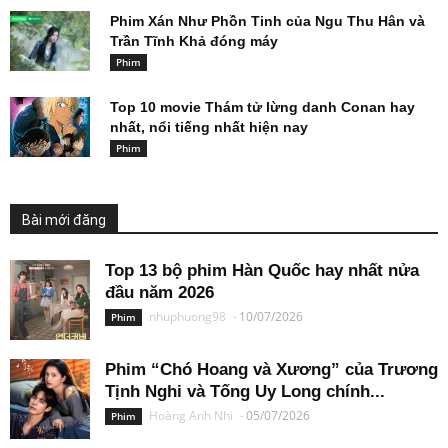
Phim Xán Như Phồn Tinh của Ngu Thu Hân và
Trần Tĩnh Khả đóng máy
Phim
Top 10 movie Thám tử lừng danh Conan hay
nhất, nổi tiếng nhất hiện nay
Phim
Bài mới đăng
Top 13 bộ phim Hàn Quốc hay nhất nửa
đầu năm 2026
nhuphuong98
-
10/07/2026
Phim
Phim “Chó Hoang và Xương” của Trương
Tịnh Nghi và Tống Uy Long chính...
Hoàng Anh Nhi
-
05/07/2026
Phim