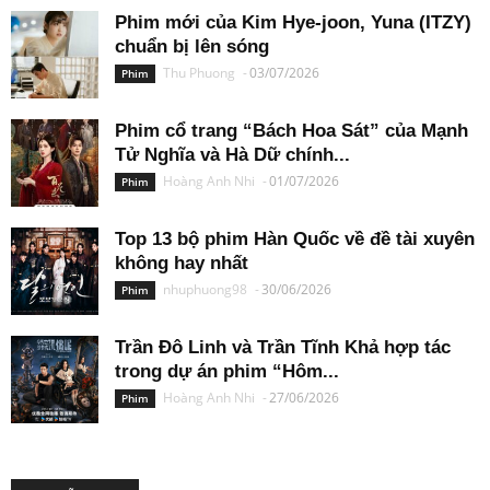
Phim mới của Kim Hye-joon, Yuna (ITZY)
chuẩn bị lên sóng
Thu Phuong
-
03/07/2026
Phim
Phim cổ trang “Bách Hoa Sát” của Mạnh
Tử Nghĩa và Hà Dữ chính...
Hoàng Anh Nhi
-
01/07/2026
Phim
Top 13 bộ phim Hàn Quốc về đề tài xuyên
không hay nhất
nhuphuong98
-
30/06/2026
Phim
Trần Đô Linh và Trần Tĩnh Khả hợp tác
trong dự án phim “Hôm...
Hoàng Anh Nhi
-
27/06/2026
Phim