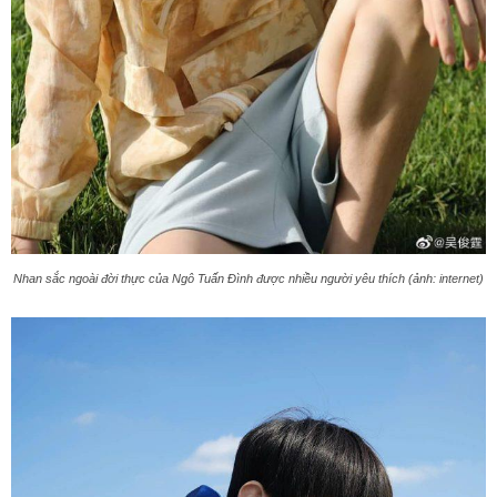
Nhan sắc ngoài đời thực của Ngô Tuấn Đình được nhiều người yêu thích (ảnh: internet)