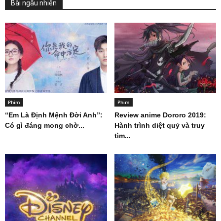
Bài ngẫu nhiên
Phim
Phim
“Em Là Định Mệnh Đời Anh”:
Review anime Dororo 2019:
Có gì đáng mong chờ...
Hành trình diệt quỷ và truy
tìm...