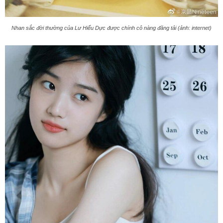
Nhan sắc đời thường của Lư Hiểu Dực được chính cô nàng đăng tải (ảnh: internet)