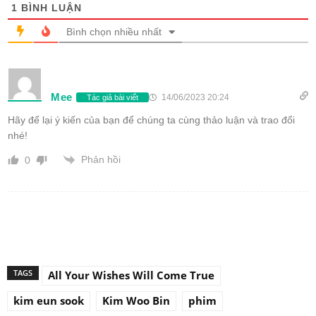
1
BÌNH LUẬN
Bình chọn nhiều nhất
Mee
14/06/2023 20:24
Tác giả bài viết
Hãy để lại ý kiến của bạn để chúng ta cùng thảo luận và trao đổi
nhé!
Phản hồi
0
TAGS
All Your Wishes Will Come True
kim eun sook
Kim Woo Bin
phim