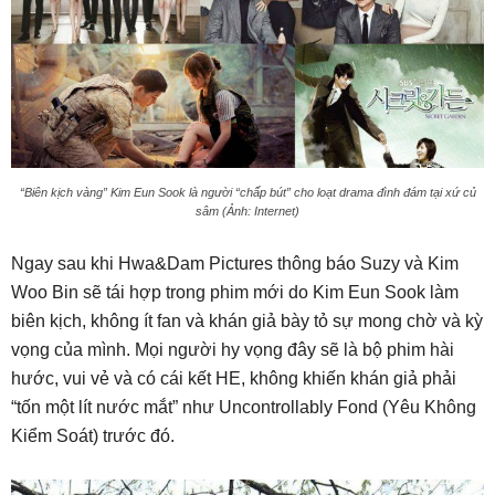
“Biên kịch vàng” Kim Eun Sook là người “chấp bút” cho loạt drama đình đám tại xứ củ
sâm (Ảnh: Internet)
Ngay sau khi Hwa&Dam Pictures thông báo Suzy và Kim
Woo Bin sẽ tái hợp trong phim mới do Kim Eun Sook làm
biên kịch, không ít fan và khán giả bày tỏ sự mong chờ và kỳ
vọng của mình. Mọi người hy vọng đây sẽ là bộ phim hài
hước, vui vẻ và có cái kết HE, không khiến khán giả phải
“tốn một lít nước mắt” như Uncontrollably Fond (Yêu Không
Kiểm Soát) trước đó.