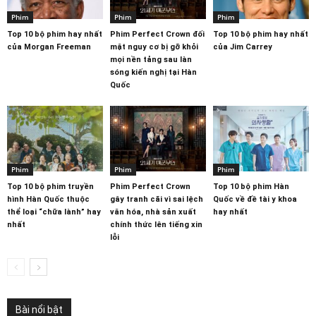
Phim
Phim
Phim
Top 10 bộ phim hay nhất
Phim Perfect Crown đối
Top 10 bộ phim hay nhất
của Morgan Freeman
mặt nguy cơ bị gỡ khỏi
của Jim Carrey
mọi nền tảng sau làn
sóng kiến nghị tại Hàn
Quốc
Phim
Phim
Phim
Top 10 bộ phim truyền
Phim Perfect Crown
Top 10 bộ phim Hàn
hình Hàn Quốc thuộc
gây tranh cãi vì sai lệch
Quốc về đề tài y khoa
thể loại “chữa lành” hay
văn hóa, nhà sản xuất
hay nhất
nhất
chính thức lên tiếng xin
lỗi
Bài nổi bật