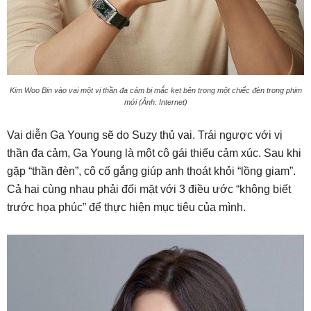
Kim Woo Bin vào vai một vị thần đa cảm bị mắc kẹt bên trong một chiếc đèn trong phim
mới (Ảnh: Internet)
Vai diễn Ga Young sẽ do Suzy thủ vai. Trái ngược với vị
thần đa cảm, Ga Young là một cô gái thiếu cảm xúc. Sau khi
gặp “thần đèn”, cô cố gắng giúp anh thoát khỏi “lồng giam”.
Cả hai cùng nhau phải đối mặt với 3 điều ước “không biết
trước họa phúc” để thực hiện mục tiêu của mình.