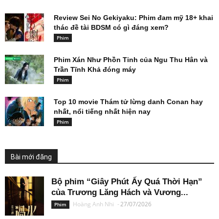
Review Sei No Gekiyaku: Phim đam mỹ 18+ khai
thác đề tài BDSM có gì đáng xem?
Phim
Phim Xán Như Phồn Tinh của Ngu Thu Hân và
Trần Tĩnh Khả đóng máy
Phim
Top 10 movie Thám tử lừng danh Conan hay
nhất, nổi tiếng nhất hiện nay
Phim
Bài mới đăng
Bộ phim “Giây Phút Ấy Quá Thời Hạn”
của Trương Lăng Hách và Vương...
Hoàng Anh Nhi
-
27/07/2026
Phim