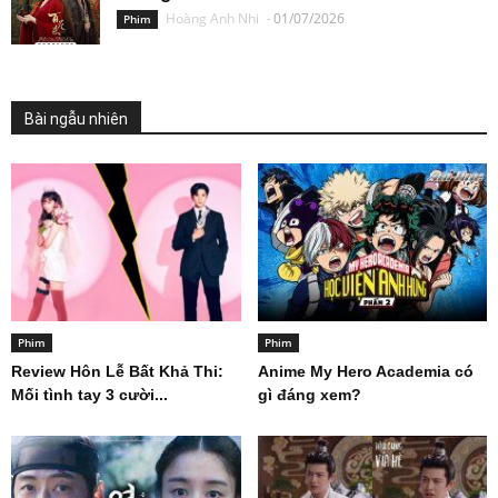
Hoàng Anh Nhi
-
01/07/2026
Phim
Bài ngẫu nhiên
Phim
Phim
Review Hôn Lễ Bất Khả Thi:
Anime My Hero Academia có
Mối tình tay 3 cười...
gì đáng xem?