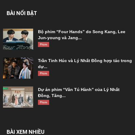
BÀI NỔI BẬT
Bộ phim “Four Hands” do Song Kang, Lee
Jun-young và Jang...
Phim
Trần Tinh Húc và Lý Nhất Đồng hợp tác trong
dự...
Phim
Dự án phim “Vân Tú Hành” của Lý Nhất
Đồng, Tăng...
Phim
BÀI XEM NHIỀU