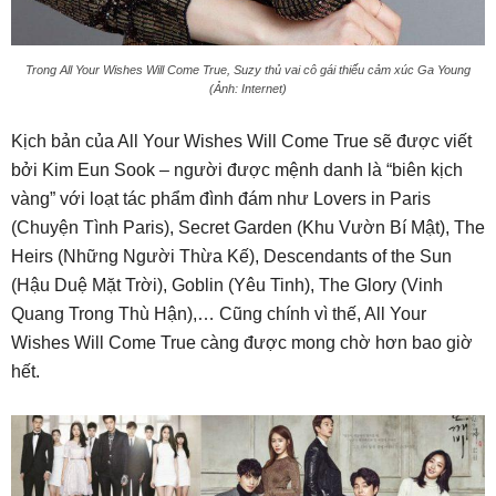
Trong All Your Wishes Will Come True, Suzy thủ vai cô gái thiếu cảm xúc Ga Young
(Ảnh: Internet)
Kịch bản của All Your Wishes Will Come True sẽ được viết
bởi Kim Eun Sook – người được mệnh danh là “biên kịch
vàng” với loạt tác phẩm đình đám như Lovers in Paris
(Chuyện Tình Paris), Secret Garden (Khu Vườn Bí Mật), The
Heirs (Những Người Thừa Kế), Descendants of the Sun
(Hậu Duệ Mặt Trời), Goblin (Yêu Tinh), The Glory (Vinh
Quang Trong Thù Hận),… Cũng chính vì thế, All Your
Wishes Will Come True càng được mong chờ hơn bao giờ
hết.