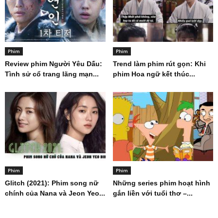
Phim
Phim
Review phim Người Yêu Dấu:
Trend làm phim rút gọn: Khi
Tình sử cổ trang lãng mạn...
phim Hoa ngữ kết thúc...
Phim
Phim
Glitch (2021): Phim song nữ
Những series phim hoạt hình
chính của Nana và Jeon Yeo...
gắn liền với tuổi thơ –...