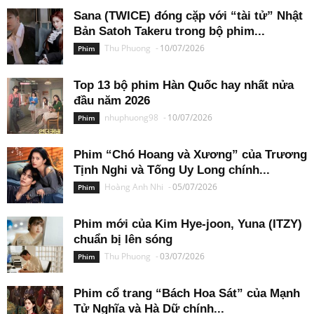
Sana (TWICE) đóng cặp với “tài tử” Nhật
Bản Satoh Takeru trong bộ phim...
Thu Phuong
-
10/07/2026
Phim
Top 13 bộ phim Hàn Quốc hay nhất nửa
đầu năm 2026
nhuphuong98
-
10/07/2026
Phim
Phim “Chó Hoang và Xương” của Trương
Tịnh Nghi và Tống Uy Long chính...
Hoàng Anh Nhi
-
05/07/2026
Phim
Phim mới của Kim Hye-joon, Yuna (ITZY)
chuẩn bị lên sóng
Thu Phuong
-
03/07/2026
Phim
Phim cổ trang “Bách Hoa Sát” của Mạnh
Tử Nghĩa và Hà Dữ chính...