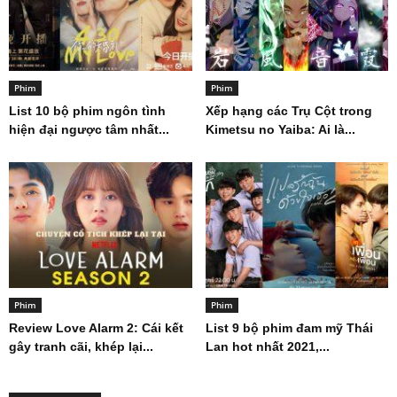
Phim
Phim
List 10 bộ phim ngôn tình
Xếp hạng các Trụ Cột trong
hiện đại ngược tâm nhất...
Kimetsu no Yaiba: Ai là...
Phim
Phim
Review Love Alarm 2: Cái kết
List 9 bộ phim đam mỹ Thái
gây tranh cãi, khép lại...
Lan hot nhất 2021,...