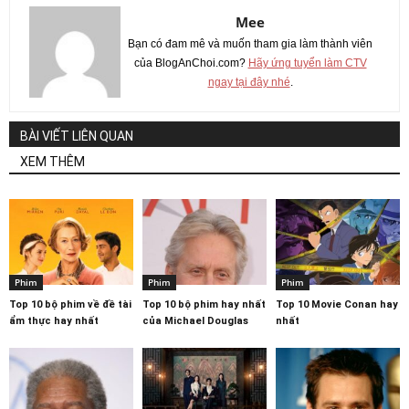
Mee
Bạn có đam mê và muốn tham gia làm thành viên
của BlogAnChoi.com?
Hãy ứng tuyển làm CTV
ngay tại đây nhé
.
BÀI VIẾT LIÊN QUAN
XEM THÊM
Phim
Phim
Phim
Top 10 bộ phim về đề tài
Top 10 bộ phim hay nhất
Top 10 Movie Conan hay
ẩm thực hay nhất
của Michael Douglas
nhất