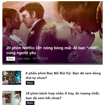
20 phim Netflix 18+ nóng bỏng mắt để bạn “chill”
cùng người yêu
xam chan
-
01/11/2023
Phim
6 phần phim Đạo Mộ Bút Ký: Bạn đã xem đúng
thứ tự chưa?
Phim
18 phim bách hợp châu Á hay, ấn tượng nhất,
bạn đã xem hết chưa?
Phim