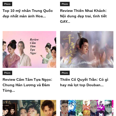
Phim
Phim
Top 10 mỹ nhân Trung Quốc
Review Thiên Nhai Khách:
đẹp nhất màn ảnh Hoa...
Nội dung đẹp trai, tình tiết
GAY...
Phim
Phim
Review Cẩm Tâm Tựa Ngọc:
Thiên Cổ Quyết Trần: Có gì
Chung Hán Lương và Đàm
hay mà lọt top Douban...
Tùng...