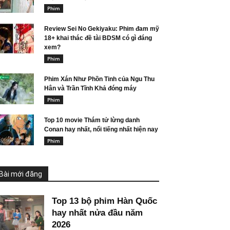
Phim
Review Sei No Gekiyaku: Phim đam mỹ
18+ khai thác đề tài BDSM có gì đáng
xem?
Phim
Phim Xán Như Phồn Tinh của Ngu Thu
Hân và Trần Tĩnh Khả đóng máy
Phim
Top 10 movie Thám tử lừng danh
Conan hay nhất, nổi tiếng nhất hiện nay
Phim
Bài mới đăng
Top 13 bộ phim Hàn Quốc
hay nhất nửa đầu năm
2026