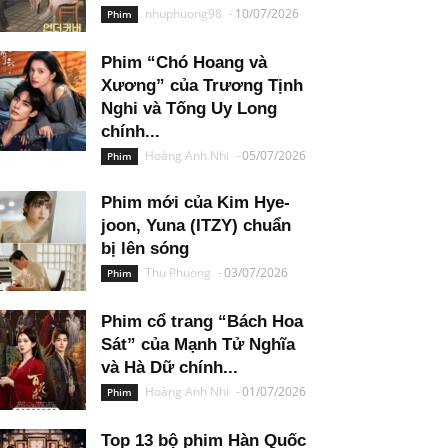
nhuphuong98
-
10/07/2026
Phim
Phim “Chó Hoang và
Xương” của Trương Tịnh
Nghi và Tống Uy Long
chính...
Hoàng Anh Nhi
-
05/07/2026
Phim
Phim mới của Kim Hye-
joon, Yuna (ITZY) chuẩn
bị lên sóng
Thu Phuong
-
03/07/2026
Phim
Phim cổ trang “Bách Hoa
Sát” của Mạnh Tử Nghĩa
và Hà Dữ chính...
Hoàng Anh Nhi
-
01/07/2026
Phim
Top 13 bộ phim Hàn Quốc