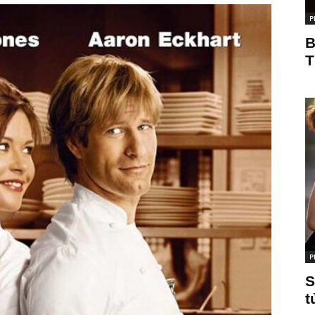
P
B
T
P
S
t