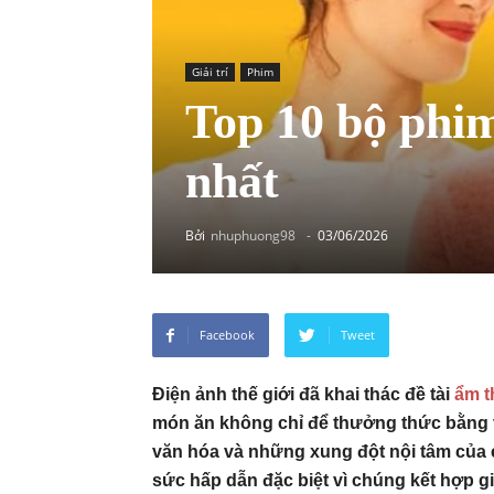
Giải trí
Phim
Top 10 bộ phim
nhất
Bởi
nhuphuong98
-
03/06/2026
Facebook
Tweet
Điện ảnh thế giới đã khai thác đề tài
ẩm t
món ăn không chỉ để thưởng thức bằng v
văn hóa và những xung đột nội tâm của
sức hấp dẫn đặc biệt vì chúng kết hợp 