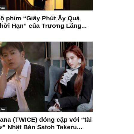
him
ộ phim “Giây Phút Ấy Quá
hời Hạn” của Trương Lăng...
him
ana (TWICE) đóng cặp với “tài
ử” Nhật Bản Satoh Takeru...