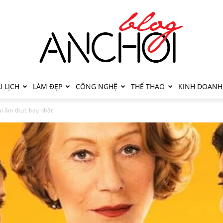
 LỊCH
LÀM ĐẸP
CÔNG NGHỆ
THỂ THAO
KINH DOANH
ài ẩm thực hay nhất