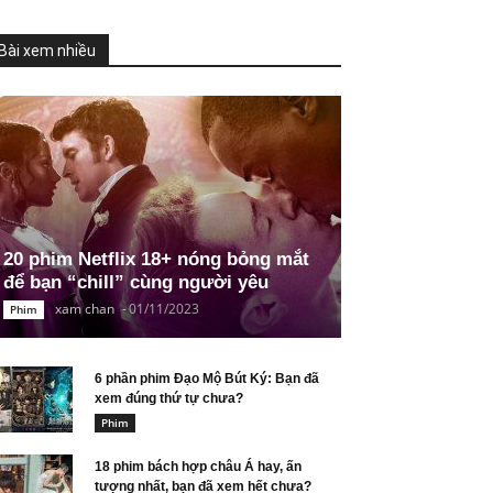
Bài xem nhiều
20 phim Netflix 18+ nóng bỏng mắt
để bạn “chill” cùng người yêu
xam chan
-
01/11/2023
Phim
6 phần phim Đạo Mộ Bút Ký: Bạn đã
xem đúng thứ tự chưa?
Phim
18 phim bách hợp châu Á hay, ấn
tượng nhất, bạn đã xem hết chưa?