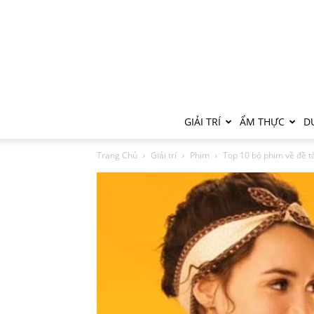
GIẢI TRÍ
ẨM THỰC
DU
Trang Chủ
Giải trí
Phim
Top 10 bộ phim về đề t