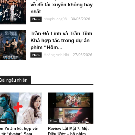
về đề tài xuyên không hay
nhất
nhuphuong98
-
30/06/2026
Phim
Trần Đô Linh và Trần Tĩnh
Khả hợp tác trong dự án
phim “Hôm...
Hoàng Anh Nhi
-
27/06/2026
Phim
Bài ngẫu nhiên
him
Phim
n Ye Jin kết hợp với
Review Lật Mặt 7: Một
i tử “Avatar” Sam
Điều Ước – bộ phim