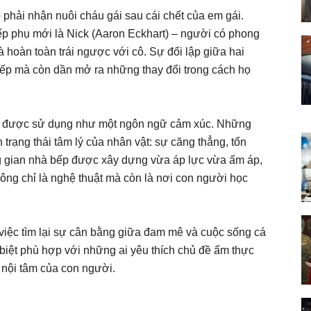
 phải nhận nuôi cháu gái sau cái chết của em gái.
ếp phụ mới là Nick (Aaron Eckhart) – người có phong
hoàn toàn trái ngược với cô. Sự đối lập giữa hai
bếp mà còn dần mở ra những thay đổi trong cách họ
c được sử dụng như một ngôn ngữ cảm xúc. Những
rạng thái tâm lý của nhân vật: sự căng thẳng, tổn
g gian nhà bếp được xây dựng vừa áp lực vừa ấm áp,
ông chỉ là nghệ thuật mà còn là nơi con người học
việc tìm lại sự cân bằng giữa đam mê và cuộc sống cá
iệt phù hợp với những ai yêu thích chủ đề ẩm thực
 nội tâm của con người.