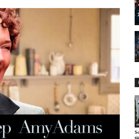
P
So
tà