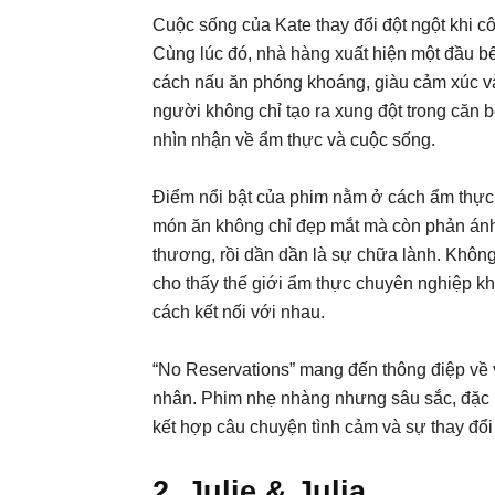
Cuộc sống của Kate thay đổi đột ngột khi cô
Cùng lúc đó, nhà hàng xuất hiện một đầu b
cách nấu ăn phóng khoáng, giàu cảm xúc và 
người không chỉ tạo ra xung đột trong căn 
nhìn nhận về ẩm thực và cuộc sống.
Điểm nổi bật của phim nằm ở cách ẩm thự
món ăn không chỉ đẹp mắt mà còn phản ánh t
thương, rồi dần dần là sự chữa lành. Khôn
cho thấy thế giới ẩm thực chuyên nghiệp kh
cách kết nối với nhau.
“No Reservations” mang đến thông điệp về 
nhân. Phim nhẹ nhàng nhưng sâu sắc, đặc b
kết hợp câu chuyện tình cảm và sự thay đổi
2. Julie & Julia