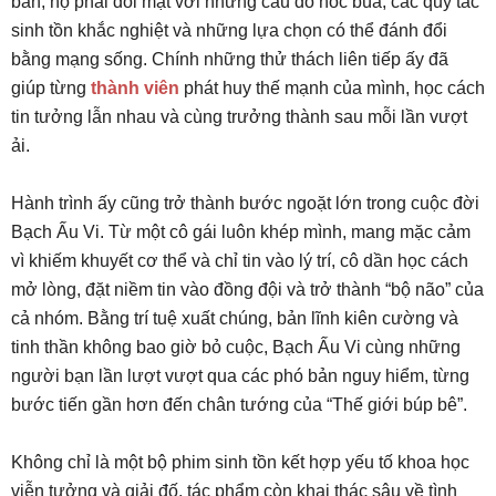
bản, họ phải đối mặt với những câu đố hóc búa, các quy tắc
sinh tồn khắc nghiệt và những lựa chọn có thể đánh đổi
bằng mạng sống. Chính những thử thách liên tiếp ấy đã
giúp từng
thành viên
phát huy thế mạnh của mình, học cách
tin tưởng lẫn nhau và cùng trưởng thành sau mỗi lần vượt
ải.
Hành trình ấy cũng trở thành bước ngoặt lớn trong cuộc đời
Bạch Ấu Vi. Từ một cô gái luôn khép mình, mang mặc cảm
vì khiếm khuyết cơ thể và chỉ tin vào lý trí, cô dần học cách
mở lòng, đặt niềm tin vào đồng đội và trở thành “bộ não” của
cả nhóm. Bằng trí tuệ xuất chúng, bản lĩnh kiên cường và
tinh thần không bao giờ bỏ cuộc, Bạch Ấu Vi cùng những
người bạn lần lượt vượt qua các phó bản nguy hiểm, từng
bước tiến gần hơn đến chân tướng của “Thế giới búp bê”.
Không chỉ là một bộ phim sinh tồn kết hợp yếu tố khoa học
viễn tưởng và giải đố, tác phẩm còn khai thác sâu về tình