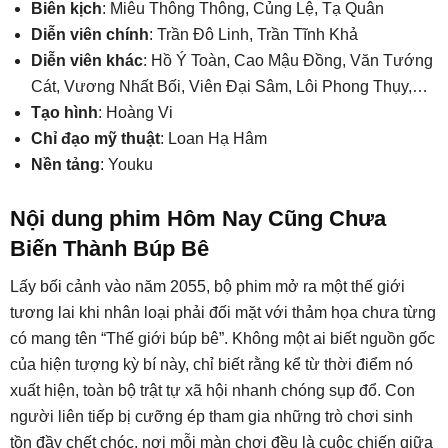
Biên kịch
: Miêu Thông Thông, Củng Lệ, Tạ Quân
Diễn viên chính
: Trần Đô Linh, Trần Tĩnh Khả
Diễn viên khác
: Hồ Ý Toàn, Cao Mậu Đồng, Văn Tướng
Cát, Vương Nhất Bối, Viên Đại Sâm, Lôi Phong Thụy,…
Tạo hình
: Hoàng Vi
Chỉ đạo mỹ thuật
: Loan Hạ Hâm
Nền tảng
: Youku
Nội dung phim Hôm Nay Cũng Chưa
Biến Thành Búp Bê
Lấy bối cảnh vào năm 2055, bộ phim mở ra một thế giới
tương lai khi nhân loại phải đối mặt với thảm họa chưa từng
có mang tên “Thế giới búp bê”. Không một ai biết nguồn gốc
của hiện tượng kỳ bí này, chỉ biết rằng kể từ thời điểm nó
xuất hiện, toàn bộ trật tự xã hội nhanh chóng sụp đổ. Con
người liên tiếp bị cưỡng ép tham gia những trò chơi sinh
tồn đầy chết chóc, nơi mỗi màn chơi đều là cuộc chiến giữa