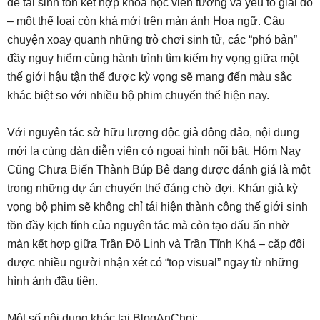
đề tài sinh tồn kết hợp khoa học viễn tưởng và yếu tố giải đố
– một thể loại còn khá mới trên màn ảnh Hoa ngữ. Câu
chuyện xoay quanh những trò chơi sinh tử, các “phó bản”
đầy nguy hiểm cùng hành trình tìm kiếm hy vọng giữa một
thế giới hậu tận thế được kỳ vọng sẽ mang đến màu sắc
khác biệt so với nhiều bộ phim chuyển thể hiện nay.
Với nguyên tác sở hữu lượng độc giả đông đảo, nội dung
mới lạ cùng dàn diễn viên có ngoại hình nổi bật, Hôm Nay
Cũng Chưa Biến Thành Búp Bê đang được đánh giá là một
trong những dự án chuyển thể đáng chờ đợi. Khán giả kỳ
vọng bộ phim sẽ không chỉ tái hiện thành công thế giới sinh
tồn đầy kịch tính của nguyên tác mà còn tạo dấu ấn nhờ
màn kết hợp giữa Trần Đô Linh và Trần Tĩnh Khả – cặp đôi
được nhiều người nhận xét có “top visual” ngay từ những
hình ảnh đầu tiên.
Một số nội dung khác tại BlogAnChoi: