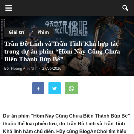
Giải trí
Phim
Trần Đô Linh và Trần Tĩnh Khả hợp tác
trong dự án phim “Hôm Nay Cũng Chưa
Biến Thành Búp Bê”
Bởi
Hoàng Anh Nhi
-
27/06/2026
Dự án phim “Hôm Nay Cũng Chưa Biến Thành Búp Bê”
thuộc thể loại phiêu lưu, do Trần Đô Linh và Trần Tĩnh
Khả lĩnh hàm chủ diễn. Hãy cùng BlogAnChoi tìm hiểu