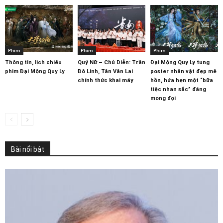
Phim
Phim
Phim
Thông tin, lịch chiếu
Quý Nữ – Chủ Diễn: Trần
Đại Mộng Quy Ly tung
phim Đại Mộng Quy Ly
Đô Linh, Tân Vân Lai
poster nhân vật đẹp mê
chính thức khai máy
hồn, hứa hẹn một “bữa
tiệc nhan sắc” đáng
mong đợi
Bài nổi bật