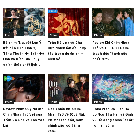
Phim
Phim
Phim
Bộ phim “Nguyệt Lân Ỷ
Trần Đô Linh và Chu
Review Khi Chim Nhạn
Kỷ” của Cúc Tịnh Y,
Dực Nhiên lần đầu hợp
Trở Về full 1-30: Phim
Tăng Thuấn Hy, Trần Đô
tác trong dự án phim
trạch đấu “hack não”
Linh và Điền Gia Thụy
Kiều Sở
nhất 2025
chính thức chốt lịch...
Phim
Phim
Phim
Review Phim Quý Nữ (Khi
Lịch chiếu Khi Chim
Phim Vĩnh Dạ Tinh Hà
Chim Nhạn Trở Về) của
Nhạn Trở Về (Quý Nữ):
do Ngu Thư Hân và Đinh
Trần Đô Linh và Tân Vân
Phim trạch đấu, nam
Vũ Hề đóng chính “chốt”
Lai
chính xấu, có đáng
lịch lên sóng
xem?