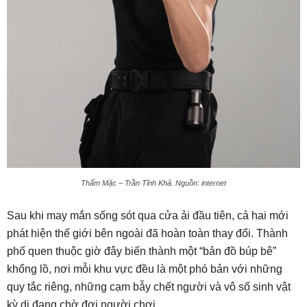
Thẩm Mặc – Trần Tĩnh Khả. Nguồn: internet
Sau khi may mắn sống sót qua cửa ải đầu tiên, cả hai mới
phát hiện thế giới bên ngoài đã hoàn toàn thay đổi. Thành
phố quen thuộc giờ đây biến thành một “bản đồ búp bê”
khổng lồ, nơi mỗi khu vực đều là một phó bản với những
quy tắc riêng, những cạm bẫy chết người và vô số sinh vật
kỳ dị đang chờ đợi người chơi.