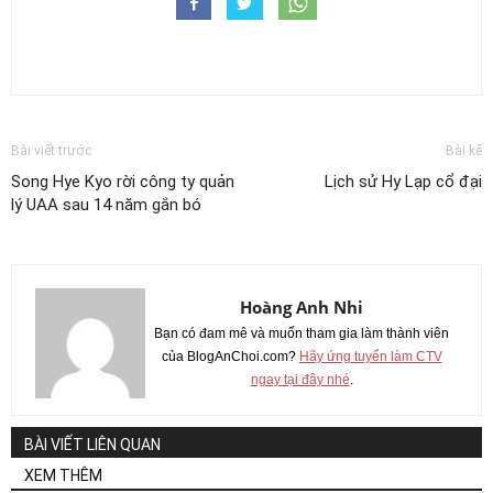
Bài viết trước
Bài kế
Song Hye Kyo rời công ty quản
Lịch sử Hy Lạp cổ đại
lý UAA sau 14 năm gắn bó
Hoàng Anh Nhi
Bạn có đam mê và muốn tham gia làm thành viên
của BlogAnChoi.com?
Hãy ứng tuyển làm CTV
ngay tại đây nhé
.
BÀI VIẾT LIÊN QUAN
XEM THÊM