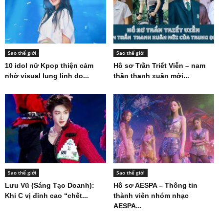
Sao thế giới
Sao thế giới
10 idol nữ Kpop thiện cảm
Hồ sơ Trần Triết Viễn – nam
nhờ visual lung linh do...
thần thanh xuân mới...
Sao thế giới
Sao thế giới
Lưu Vũ (Sáng Tạo Doanh):
Hồ sơ AESPA – Thông tin
Khi C vị đỉnh cao “chết...
thành viên nhóm nhạc
AESPA...