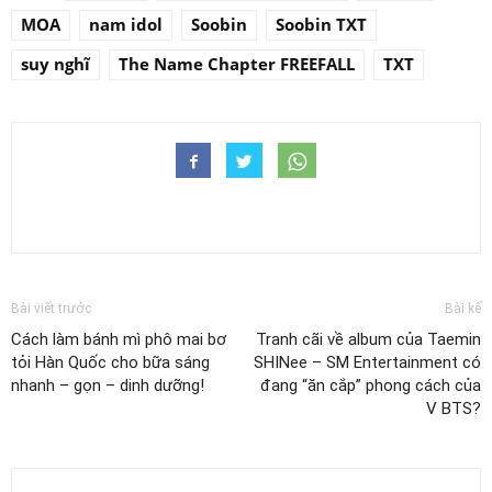
MOA
nam idol
Soobin
Soobin TXT
suy nghĩ
The Name Chapter FREEFALL
TXT
Bài viết trước
Bài kế
Cách làm bánh mì phô mai bơ
Tranh cãi về album của Taemin
tỏi Hàn Quốc cho bữa sáng
SHINee – SM Entertainment có
nhanh – gọn – dinh dưỡng!
đang “ăn cắp” phong cách của
V BTS?