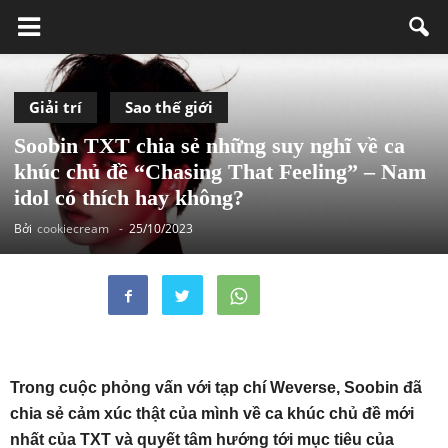
Giải trí
Sao thế giới
Soobin TXT chia sẻ những suy nghĩ về ca
khúc chủ đề “Chasing That Feeling” – Nam
idol có thích hay không?
Bởi
cookiecream
-
25/10/2023
Trong cuộc phỏng vấn với tạp chí Weverse, Soobin đã
chia sẻ cảm xúc thật của mình về ca khúc chủ đề mới
nhất của TXT và quyết tâm hướng tới mục tiêu của