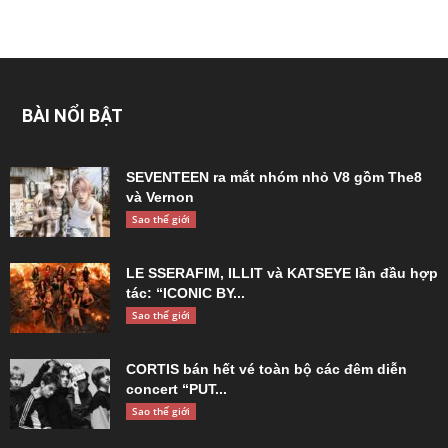
BÀI NỔI BẬT
SEVENTEEN ra mắt nhóm nhỏ V8 gồm The8
và Vernon
Sao thế giới
LE SSERAFIM, ILLIT và KATSEYE lần đầu hợp
tác: “ICONIC BY...
Sao thế giới
CORTIS bán hết vé toàn bộ các đêm diễn
concert “PUT...
Sao thế giới