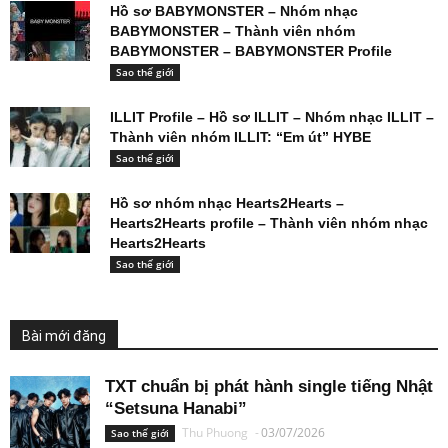
Hồ sơ BABYMONSTER – Nhóm nhạc
BABYMONSTER – Thành viên nhóm
BABYMONSTER – BABYMONSTER Profile
Sao thế giới
ILLIT Profile – Hồ sơ ILLIT – Nhóm nhạc ILLIT –
Thành viên nhóm ILLIT: “Em út” HYBE
Sao thế giới
Hồ sơ nhóm nhạc Hearts2Hearts –
Hearts2Hearts profile – Thành viên nhóm nhạc
Hearts2Hearts
Sao thế giới
Bài mới đăng
TXT chuẩn bị phát hành single tiếng Nhật
“Setsuna Hanabi”
Thu Phuong
-
03/07/2026
Sao thế giới