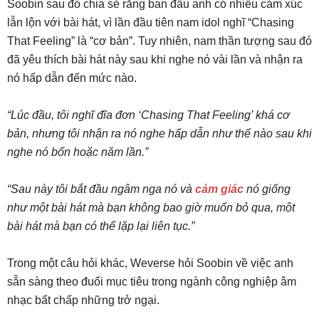
Soobin sau đó chia sẻ rằng ban đầu anh có nhiều cảm xúc
lẫn lộn với bài hát, vì lần đầu tiên nam idol nghĩ “Chasing
That Feeling” là “cơ bản”. Tuy nhiên, nam thần tượng sau đó
đã yêu thích bài hát này sau khi nghe nó vài lần và nhận ra
nó hấp dẫn đến mức nào.
“Lúc đầu, tôi nghĩ đĩa đơn ‘Chasing That Feeling’ khá cơ
bản, nhưng tôi nhận ra nó nghe hấp dẫn như thế nào sau khi
nghe nó bốn hoặc năm lần.”
“Sau này tôi bắt đầu ngâm nga nó và
cảm giác
nó giống
như một bài hát mà bạn không bao giờ muốn bỏ qua, một
bài hát mà bạn có thể lặp lại liên tục.”
Trong một câu hỏi khác, Weverse hỏi Soobin về việc anh
sẵn sàng theo đuổi mục tiêu trong ngành công nghiệp âm
nhạc bất chấp những trở ngại.