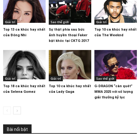
Giải trí
Sao thế giới
Giải trí
Top 13 ca khúc hay nhất
Sự thật phía sau bức
Top 10 ca khúc hay nhất
của Đông Nhi
ảnh huyền thoại Faker
của The Weeknd
bật khóc tại CKTG 2017
Giải trí
Giải trí
Sao thế giới
Top 18 ca khúc hay nhất
Top 10 ca khúc hay nhất
G-DRAGON “càn quét”
của Selena Gomez
của Lady Gaga
MMA 2025 với số lượng
giải thưởng kỷ lục
Bài nổi bật