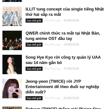
ILLIT tung concept của single tiếng Nhật
thứ hai sắp ra mắt
Thu Phuong
-
30/06/2026
Sao thế giới
QWER chính thức ra mắt tại Nhật Bản,
tung anime OST đầu tay
Thu Phuong
-
29/06/2026
Sao thế giới
Song Hye Kyo rời công ty quản lý UAA
sau 14 năm gắn bó
Thu Phuong
-
27/06/2026
Sao thế giới
Jeong-yeon (TWICE) rời JYP
Entertainment để theo đuổi sự nghiệp
diễn xuất?
Thu Phuong
-
26/06/2026
Sao thế giới