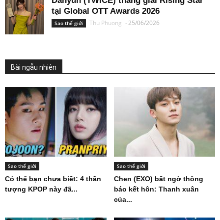
Dahyun (TWICE) thắng giải Rising Star
tại Global OTT Awards 2026
Thu Phuong
-
25/06/2026
Sao thế giới
Bài ngẫu nhiên
Sao thế giới
Sao thế giới
Có thể bạn chưa biết: 4 thần
Chen (EXO) bất ngờ thông
tượng KPOP này đã...
báo kết hôn: Thanh xuân
của...