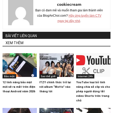
cookiecream
Bạn có đam mê và muốn tham gia làm thành viên
của BlogAnChoi.com?
Hãy ứng tuyển làm CTV
ngay tại đây nhé
.
BÀI VIẾT LIÊN QUAN
XEM THÊM
Bảo mật
Sao thế giới
Internet 24h
12 tính năng bảo mật
ITZY chính thức trở lại
YouTube loại bỏ tính
mới sẽ ra mắt trên điện
với album “Motto” vào
năng chia sẻ clip và cho
thoại Android năm 2026
tháng tới
phép người dùng tắt
video Shorts trên trang
chủ