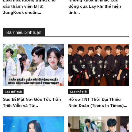
các thành viên BTS:
động của Lay khi thể hiện
JungKook chuẩn...
tình...
Bài nhiều bình luận
Sao thế giới
Sao thế giới
Sau Bí Mật Nơi Góc Tối, Trần
Hồ sơ TNT Thời Đại Thiếu
Triết Viễn và Từ...
Niên Đoàn (Teens In Times)...