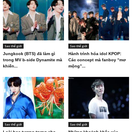
Sao thế giới
Sao thế giới
Jungkook (BTS) đã làm gì
Hành trình hóa idol KPOP:
trong MV b-side Dynamite mà
Các concept mà fanboy “mơ
khiến...
mộng”...
Sao thế giới
Sao thế giới
Loài hoa tượng trưng cho
Những khoảnh khắc xúc