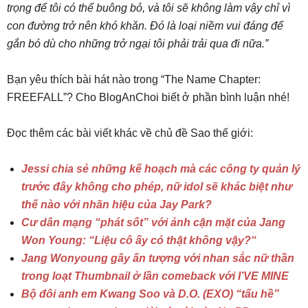
trọng để tôi có thể buông bỏ, và tôi sẽ không làm vậy chỉ vì
con đường trở nên khó khăn. Đó là loại niềm vui đáng để
gắn bó dù cho những trở ngại tôi phải trải qua đi nữa.”
Bạn yêu thích bài hát nào trong “The Name Chapter:
FREEFALL”? Cho BlogAnChoi biết ở phần bình luận nhé!
Đọc thêm các bài viết khác về chủ đề Sao thế giới:
Jessi chia sẻ những kế hoạch mà các công ty quản lý
trước đây không cho phép, nữ idol sẽ khác biệt như
thế nào với nhãn hiệu của Jay Park?
Cư dân mạng “phát sốt” với ảnh cận mặt của Jang
Won Young: “Liệu cô ấy có thật không vậy?“
Jang Wonyoung gây ấn tượng với nhan sắc nữ thần
trong loạt Thumbnail ở lần comeback với I’VE MINE
Bộ đôi anh em Kwang Soo và D.O. (EXO) “tấu hề”