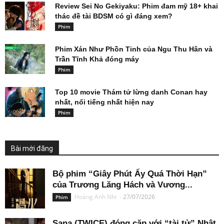
Review Sei No Gekiyaku: Phim đam mỹ 18+ khai
thác đề tài BDSM có gì đáng xem?
Phim
Phim Xán Như Phồn Tinh của Ngu Thu Hân và
Trần Tĩnh Khả đóng máy
Phim
Top 10 movie Thám tử lừng danh Conan hay
nhất, nổi tiếng nhất hiện nay
Phim
Bài mới đăng
Bộ phim “Giây Phút Ấy Quá Thời Hạn”
của Trương Lăng Hách và Vương...
Hoàng Anh Nhi
-
27/07/2026
Phim
Sana (TWICE) đóng cặp với “tài tử” Nhật