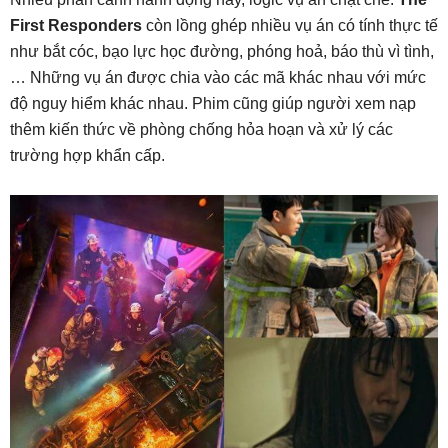
First Responders
còn lồng ghép nhiều vụ án có tính thực tế
như bắt cóc, bạo lực học đường, phóng hoả, báo thù vì tình,
… Những vụ án được chia vào các mã khác nhau với mức
độ nguy hiểm khác nhau. Phim cũng giúp người xem nạp
thêm kiến thức về phòng chống hỏa hoạn và xử lý các
trường hợp khẩn cấp.