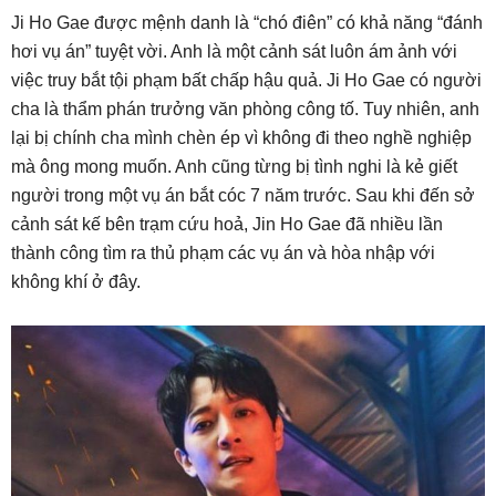
Ji Ho Gae được mệnh danh là “chó điên” có khả năng “đánh
hơi vụ án” tuyệt vời. Anh là một cảnh sát luôn ám ảnh với
việc truy bắt tội phạm bất chấp hậu quả. Ji Ho Gae có người
cha là thẩm phán trưởng văn phòng công tố. Tuy nhiên, anh
lại bị chính cha mình chèn ép vì không đi theo nghề nghiệp
mà ông mong muốn. Anh cũng từng bị tình nghi là kẻ giết
người trong một vụ án bắt cóc 7 năm trước. Sau khi đến sở
cảnh sát kế bên trạm cứu hoả, Jin Ho Gae đã nhiều lần
thành công tìm ra thủ phạm các vụ án và hòa nhập với
không khí ở đây.