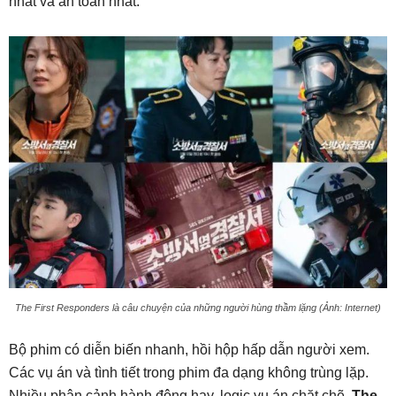
nhất và an toàn nhất.
The First Responders là câu chuyện của những người hùng thầm lặng (Ảnh: Internet)
Bộ phim có diễn biến nhanh, hồi hộp hấp dẫn người xem.
Các vụ án và tình tiết trong phim đa dạng không trùng lặp.
Nhiều phân cảnh hành động hay, logic vụ án chặt chẽ.
The