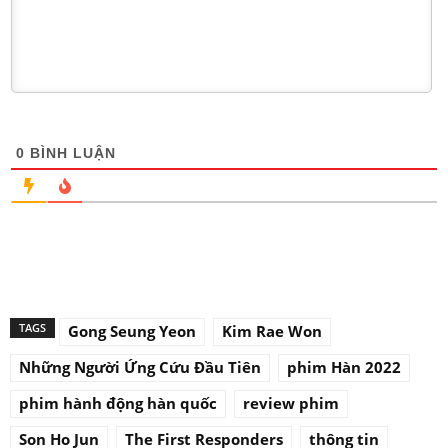
0
BÌNH LUẬN
TAGS
Gong Seung Yeon
Kim Rae Won
Những Người Ứng Cứu Đầu Tiên
phim Hàn 2022
phim hành động hàn quốc
review phim
Son Ho Jun
The First Responders
thông tin