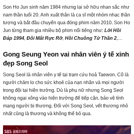
Son Ho Jun sinh năm 1984 nhưng lại sở hữu nhan sắc như
nam thần tuổi 20. Anh xuất thân là ca sĩ một nhóm nhạc thần
tượng và bắt đầu chuyển qua đóng phim năm 2010. Son Ho
Jun từng tham gia nhiều bộ phim nổi tiếng như:
Lời Hồi
Đáp 1994
,
Đôi Mắt Rực Rỡ
,
Hồi Chuông Tử Thần 2
,…
Gong Seung Yeon vai nhân viên ý tế xinh
đẹp Song Seol
Song Seol là nhân viên y tế tại trạm cứu hoả Taewon. Cô là
người chăm lo cho sức khoẻ của nạn nhân và mọi người
trong đội tại hiện trường. Dù là phụ nữ nhưng Song Seol
không ngại xông vào hiện trường để tiếp cận, bảo vệ tính
mạng người bị thương. Đối với Song Seol, vết thương nhỏ
nhất cũng là thương và không thể bỏ qua.