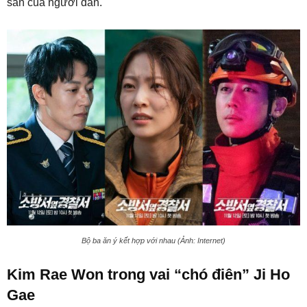
sản của người dân.
Bộ ba ăn ý kết hợp với nhau (Ảnh: Internet)
Kim Rae Won trong vai “chó điên” Ji Ho
Gae