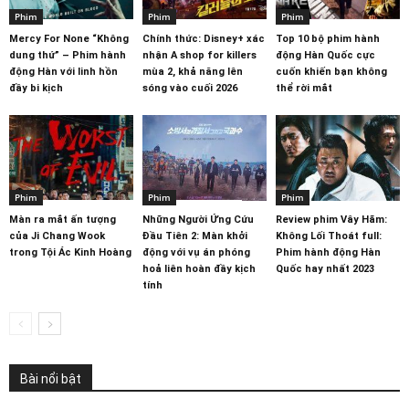
Phim
Phim
Phim
Mercy For None “Không
Chính thức: Disney+ xác
Top 10 bộ phim hành
dung thứ” – Phim hành
nhận A shop for killers
động Hàn Quốc cực
động Hàn với linh hồn
mùa 2, khả năng lên
cuốn khiến bạn không
đầy bi kịch
sóng vào cuối 2026
thể rời mắt
Phim
Phim
Phim
Màn ra mắt ấn tượng
Những Người Ứng Cứu
Review phim Vây Hãm:
của Ji Chang Wook
Đầu Tiên 2: Màn khởi
Không Lối Thoát full:
trong Tội Ác Kinh Hoàng
động với vụ án phóng
Phim hành động Hàn
hoả liên hoàn đầy kịch
Quốc hay nhất 2023
tính
Bài nổi bật