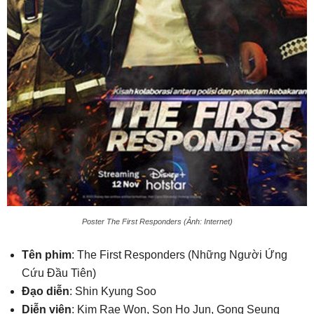
Poster The First Responders (Ảnh: Internet)
Tên phim
: The First Responders (Những Người Ứng
Cứu Đầu Tiên)
Đạo diễn
: Shin Kyung Soo
Diễn viên
: Kim Rae Won, Son Ho Jun, Gong Seung