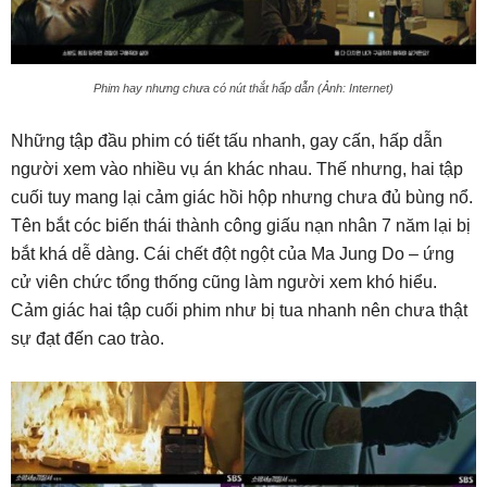
Phim hay nhưng chưa có nút thắt hấp dẫn (Ảnh: Internet)
Những tập đầu phim có tiết tấu nhanh, gay cấn, hấp dẫn
người xem vào nhiều vụ án khác nhau. Thế nhưng, hai tập
cuối tuy mang lại cảm giác hồi hộp nhưng chưa đủ bùng nổ.
Tên bắt cóc biến thái thành công giấu nạn nhân 7 năm lại bị
bắt khá dễ dàng. Cái chết đột ngột của Ma Jung Do – ứng
cử viên chức tổng thống cũng làm người xem khó hiểu.
Cảm giác hai tập cuối phim như bị tua nhanh nên chưa thật
sự đạt đến cao trào.