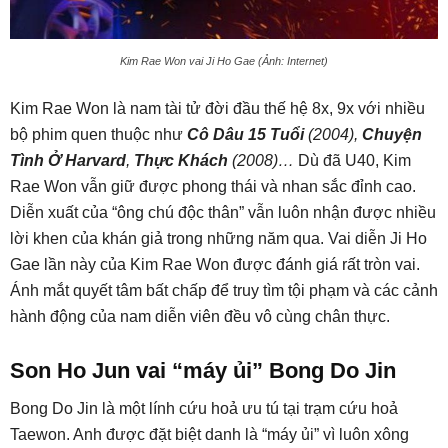
Kim Rae Won vai Ji Ho Gae (Ảnh: Internet)
Kim Rae Won là nam tài tử đời đầu thế hệ 8x, 9x với nhiều
bộ phim quen thuộc như
Cô Dâu 15 Tuổi
(2004),
Chuyện
Tình Ở Harvard
,
Thực Khách
(2008)…
Dù đã U40, Kim
Rae Won vẫn giữ được phong thái và nhan sắc đỉnh cao.
Diễn xuất của “ông chú độc thân” vẫn luôn nhận được nhiều
lời khen của khán giả trong những năm qua. Vai diễn Ji Ho
Gae lần này của Kim Rae Won được đánh giá rất tròn vai.
Ánh mắt quyết tâm bất chấp để truy tìm tội phạm và các cảnh
hành động của nam diễn viên đều vô cùng chân thực.
Son Ho Jun vai “máy ủi” Bong Do Jin
Bong Do Jin là một lính cứu hoả ưu tú tại trạm cứu hoả
Taewon. Anh được đặt biệt danh là “máy ủi” vì luôn xông