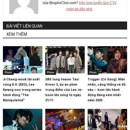
của BlogAnChoi.com?
Hãy ứng tuyển làm CTV
ngay tại đây nhé
.
BÀI VIẾT LIÊN QUAN
XEM THÊM
Phim
Phim
Phim
Ji Chang-wook tái xuất
SBS tung teaser Taxi
Trigger (Cò Súng): Mãn
cùng D.O. (EXO), Lee
Driver 3, dự án phim
nhãn, căng thẳng và đủ
Kwang-soo trong series
trọng điểm của Lee Je-
sâu – bom tấn hành
hành động “The
hoon lên sóng từ ngày
động đáng xem nhất
Manipulated”
21/11
năm 2025