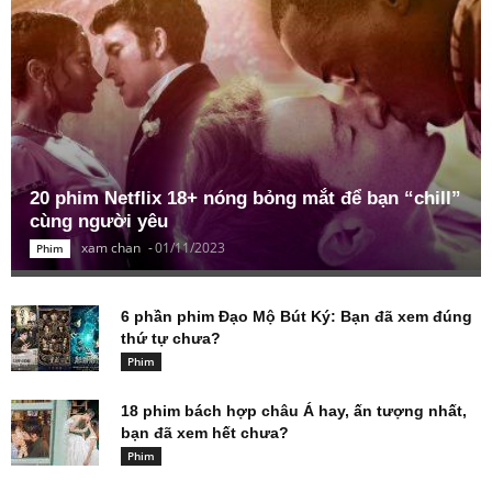
20 phim Netflix 18+ nóng bỏng mắt để bạn “chill”
cùng người yêu
xam chan
-
01/11/2023
Phim
6 phần phim Đạo Mộ Bút Ký: Bạn đã xem đúng
thứ tự chưa?
Phim
18 phim bách hợp châu Á hay, ấn tượng nhất,
bạn đã xem hết chưa?
Phim