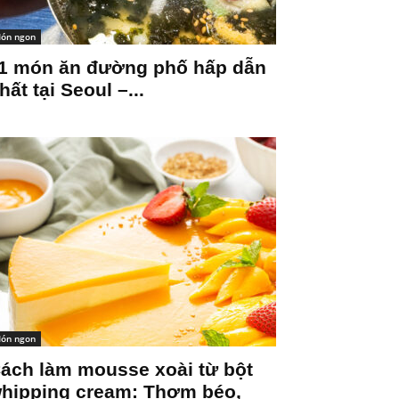
ón ngon
1 món ăn đường phố hấp dẫn
hất tại Seoul –...
ón ngon
ách làm mousse xoài từ bột
hipping cream: Thơm béo,