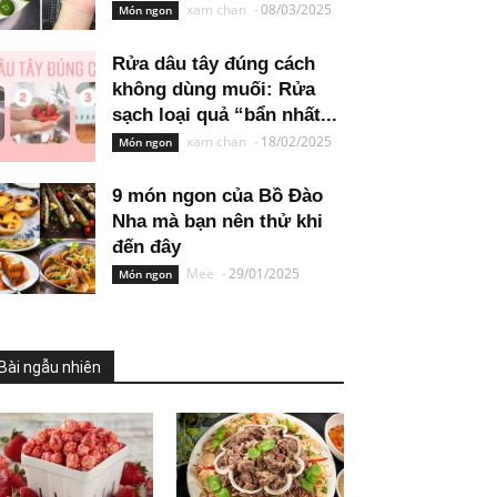
xam chan
-
08/03/2025
Món ngon
Rửa dâu tây đúng cách
không dùng muối: Rửa
sạch loại quả “bẩn nhất...
xam chan
-
18/02/2025
Món ngon
9 món ngon của Bồ Đào
Nha mà bạn nên thử khi
đến đây
Mee
-
29/01/2025
Món ngon
Bài ngẫu nhiên