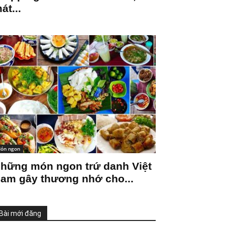
át...
ón ngon
hững món ngon trứ danh Việt
am gây thương nhớ cho...
Bài mới đăng