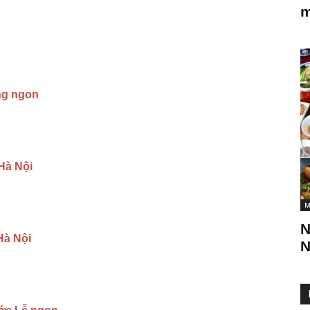
m
ng ngon
 Hà Nội
M
N
Hà Nội
N