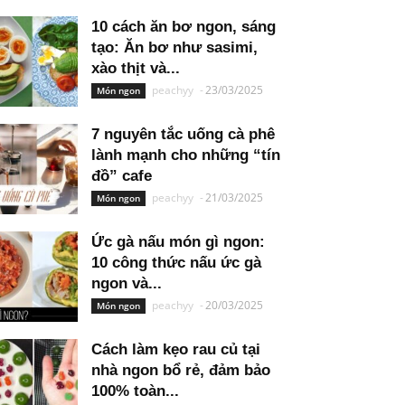
10 cách ăn bơ ngon, sáng
tạo: Ăn bơ như sasimi,
xào thịt và...
peachyy
-
23/03/2025
Món ngon
7 nguyên tắc uống cà phê
lành mạnh cho những “tín
đồ” cafe
peachyy
-
21/03/2025
Món ngon
Ức gà nấu món gì ngon:
10 công thức nấu ức gà
ngon và...
peachyy
-
20/03/2025
Món ngon
Cách làm kẹo rau củ tại
nhà ngon bổ rẻ, đảm bảo
100% toàn...