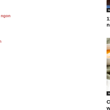
M
g ngon
1
n
n
M
C
w