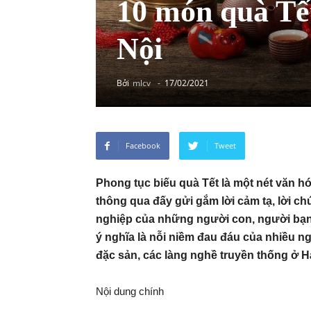
10 món quà Tết
Nội
Bởi
mlcv
-
17/02/2021
Facebook
Tweet
Phong tục biếu quà Tết là một nét văn hó
thông qua đấy gửi gắm lời cảm tạ, lời ch
nghiệp của những người con, người bạn,
ý nghĩa là nỗi niềm đau đáu của nhiều n
đặc sản, các làng nghề truyền thống ở H
Nội dung chính