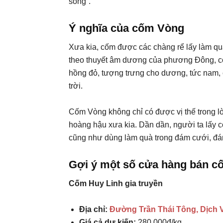
sống”.
Ý nghĩa của cốm Vòng
Xưa kia, cốm được các chàng rể lấy làm qu
theo thuyết âm dương của phương Đông, cố
hồng đỏ, tượng trưng cho dương, tức nam, 
trời.
Cốm Vòng không chỉ có được vị thế trong 
hoàng hậu xưa kia. Dần dần, người ta lấy cố
cũng như dùng làm quà trong đám cưới, đ
Gợi ý một số cửa hàng bán 
Cốm Huy Linh gia truyền
Địa chỉ:
Đường Trần Thái Tông, Dịch V
Giá cả dự kiến:
280.000đ/kg.