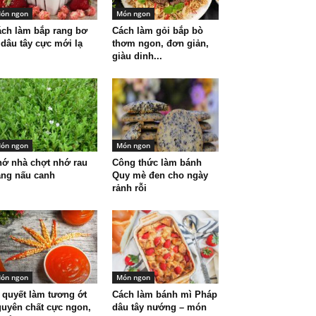
ón ngon
Món ngon
ch làm bắp rang bơ
Cách làm gỏi bắp bò
 dâu tây cực mới lạ
thơm ngon, đơn giản,
giàu dinh...
ón ngon
Món ngon
ớ nhà chợt nhớ rau
Công thức làm bánh
ắng nấu canh
Quy mè đen cho ngày
rảnh rỗi
ón ngon
Món ngon
 quyết làm tương ớt
Cách làm bánh mì Pháp
uyên chất cực ngon,
dâu tây nướng – món