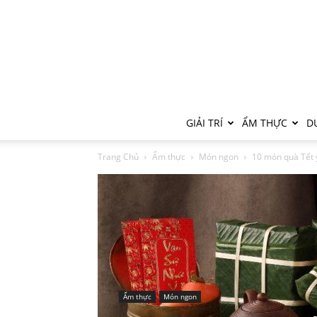
GIẢI TRÍ
ẨM THỰC
DU
Trang Chủ
Ẩm thực
Món ngon
10 món quà Tết 
Ẩm thực
Món ngon