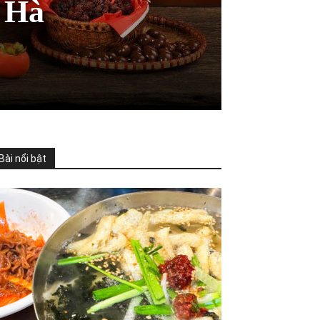
n Hà
Bài nổi bật