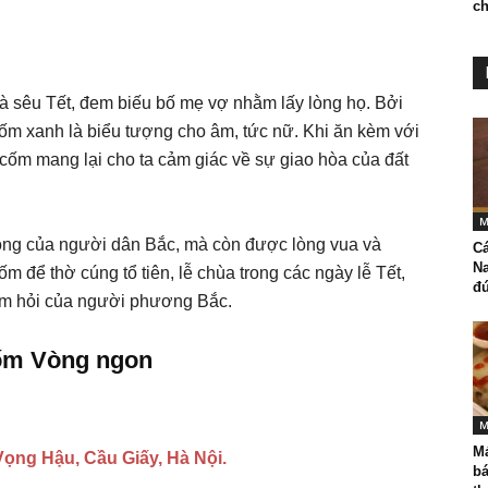
ch
à sêu Tết, đem biếu bố mẹ vợ nhằm lấy lòng họ. Bởi
m xanh là biểu tượng cho âm, tức nữ. Khi ăn kèm với
cốm mang lại cho ta cảm giác về sự giao hòa của đất
M
lòng của người dân Bắc, mà còn được lòng vua và
C
N
m để thờ cúng tổ tiên, lễ chùa trong các ngày lễ Tết,
đú
ám hỏi của người phương Bắc.
cốm Vòng ngon
M
M
ọng Hậu, Cầu Giấy, Hà Nội.
b