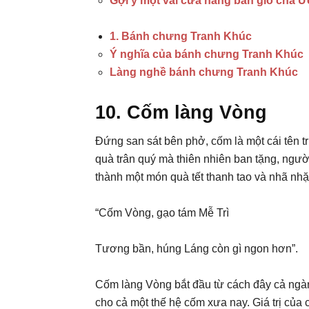
Gợi ý một vài cửa hàng bán giò chả 
1. Bánh chưng Tranh Khúc
Ý nghĩa của bánh chưng Tranh Khúc
Làng nghề bánh chưng Tranh Khúc
10. Cốm làng Vòng
Đứng san sát bên phở, cốm là một cái tên 
quà trân quý mà thiên nhiên ban tặng, ngườ
thành một món quà tết thanh tao và nhã nh
“Cốm Vòng, gạo tám Mễ Trì
Tương bần, húng Láng còn gì ngon hơn”.
Cốm làng Vòng bắt đầu từ cách đây cả ngàn
cho cả một thế hệ cốm xưa nay. Giá trị của