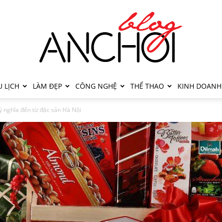
 LỊCH
LÀM ĐẸP
CÔNG NGHỆ
THỂ THAO
KINH DOANH
ý nghĩa đến từ đặc sản Hà Nội