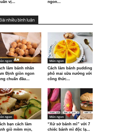
uẩn vị...
ngon...
Bài nhiều bình luận
ón ngon
Món ngon
ách làm bánh nhãn
Cách làm bánh pudding
am Định giòn ngon
phô mai sữa nướng với
ng chuẩn đầu...
công thức...
ón ngon
Món ngon
ách bạn cách làm
“Xứ sở bánh mì” với 7
ánh giò mềm mịn,
chiếc bánh mì độc lạ...