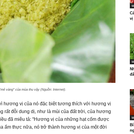
M
Cá
vị
M
Nh
đ
mẻ vàng” của mùa thu vậy (Nguồn: Internet).
ì hương vị của nó đặc biệt tương thích với hương vị
 rất đỗi dung dị, như là mùi của đất trời, của hương
M
iều đã miêu tả: “Hương vị của những hạt cốm được
Bí
ủa ẩm thực nữa, nó trở thành hương vị của một đời
ng