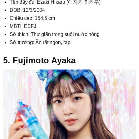
Tên đầy đủ: Ezaki Hikaru (에자키 히카루)
DOB: 12/3/2004
Chiều cao: 154,5 cm
MBTI: ESFJ
Sở thích: Thư giãn trong suối nước nóng
Sở trường: Ăn rất ngon, rap
5. Fujimoto Ayaka