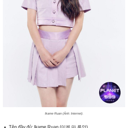
Ikame Ruan (Ảnh: Internet).
Tên đầy đủ: Ikame Ruan (이케 마 루안)