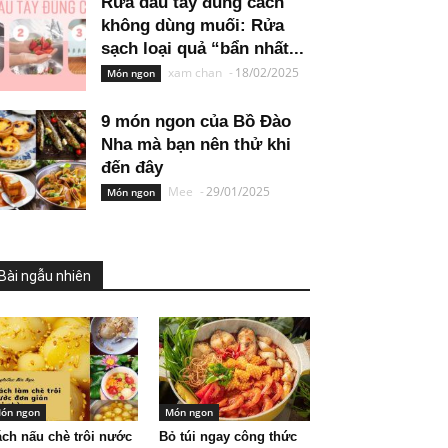
Rửa dâu tây đúng cách
không dùng muối: Rửa
sạch loại quả “bẩn nhất...
xam chan
-
18/02/2025
Món ngon
9 món ngon của Bồ Đào
Nha mà bạn nên thử khi
đến đây
Mee
-
29/01/2025
Món ngon
Bài ngẫu nhiên
ón ngon
Món ngon
ch nấu chè trôi nước
Bỏ túi ngay công thức