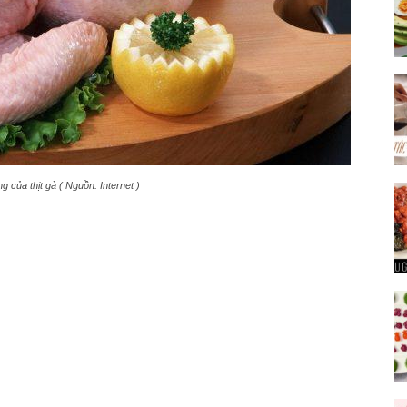
ng của thịt gà ( Nguồn: Internet )
ụ