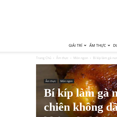
GIẢI TRÍ
ẨM THỰC
DU
Trang Chủ
Ẩm thực
Món ngon
Bí kíp làm gà nư
Ẩm thực
Món ngon
Bí kíp làm gà 
chiên không d