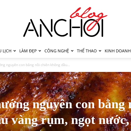
 LỊCH
LÀM ĐẸP
CÔNG NGHỆ
THỂ THAO
KINH DOANH
ớng nguyên con bằng nồi chiên không dầu...
nướng nguyên con bằng 
ầu vàng rụm, ngọt nước,