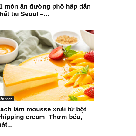
1 món ăn đường phố hấp dẫn
hất tại Seoul –...
ón ngon
ách làm mousse xoài từ bột
hipping cream: Thơm béo,
át...