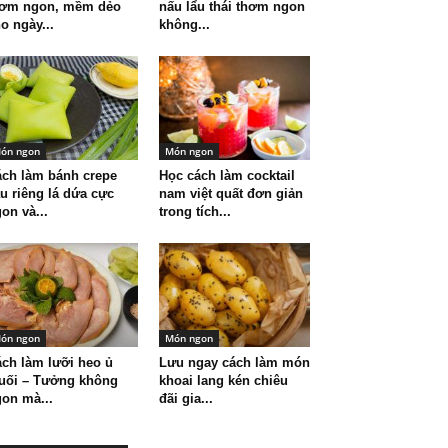
hơm ngon, mềm dẻo
nấu lẩu thái thơm ngon
o ngày...
không...
ón ngon
Món ngon
ch làm bánh crepe
Học cách làm cocktail
u riêng lá dứa cực
nam việt quất đơn giản
on và...
trong tích...
ón ngon
Món ngon
ch làm lưỡi heo ủ
Lưu ngay cách làm món
uối – Tưởng không
khoai lang kén chiêu
on mà...
đãi gia...