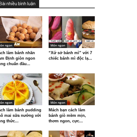
Bài nhiều bình luận
ón ngon
Món ngon
ách làm bánh nhãn
“Xứ sở bánh mì” với 7
am Định giòn ngon
chiếc bánh mì độc lạ...
ng chuẩn đầu...
ón ngon
Món ngon
ách làm bánh pudding
Mách bạn cách làm
hô mai sữa nướng với
bánh giò mềm mịn,
ng thức...
thơm ngon, cực...