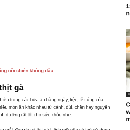
1
n
ằng nồi chiên không dầu
thịt gà
M
nhiều trong các bữa ăn hằng ngày, tiệc, lễ cúng của
C
nhiều món ăn khác nhau từ cánh, đùi, chân hay nguyên
w
 dinh dưỡng rất tốt cho sức khỏe như:
m
g mắt, đẹp da và thịt gà ít tích mỡ nên có thể sử dụng