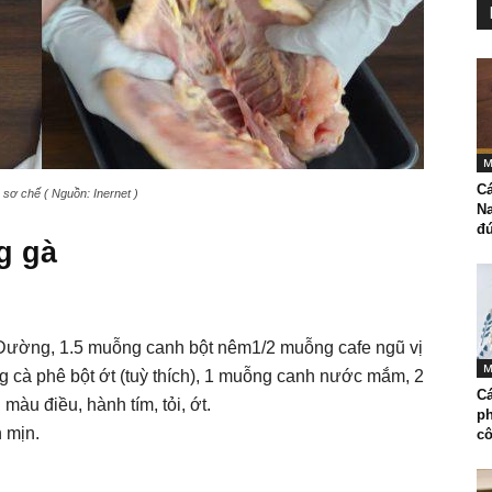
M
C
sơ chế ( Nguồn: Inernet )
N
đú
g gà
Đường, 1.5 muỗng canh bột nêm1/2 muỗng cafe ngũ vị
M
g cà phê bột ớt (tuỳ thích), 1 muỗng canh nước mắm, 2
C
u điều, hành tím, tỏi, ớt.
p
 mịn.
cô