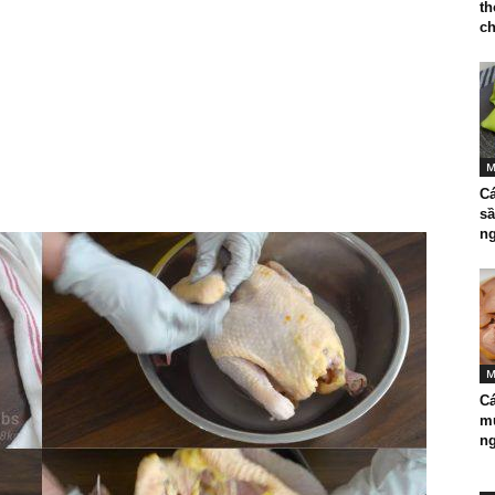
t
ch
M
Cá
sầ
ng
M
Cá
m
ng