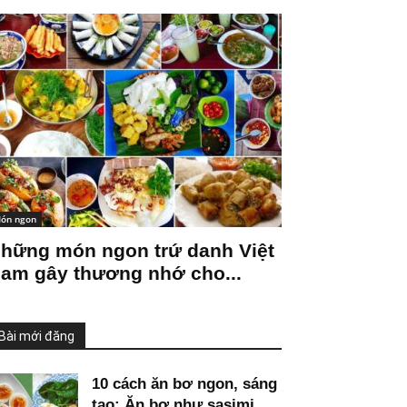
ón ngon
hững món ngon trứ danh Việt
am gây thương nhớ cho...
Bài mới đăng
10 cách ăn bơ ngon, sáng
tạo: Ăn bơ như sasimi,