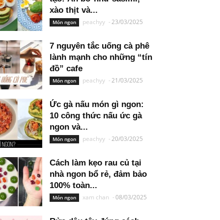
xào thịt và...
peachyy
-
23/03/2025
Món ngon
7 nguyên tắc uống cà phê
lành mạnh cho những “tín
đồ” cafe
peachyy
-
21/03/2025
Món ngon
Ức gà nấu món gì ngon:
10 công thức nấu ức gà
ngon và...
peachyy
-
20/03/2025
Món ngon
Cách làm kẹo rau củ tại
nhà ngon bổ rẻ, đảm bảo
100% toàn...
xam chan
-
08/03/2025
Món ngon