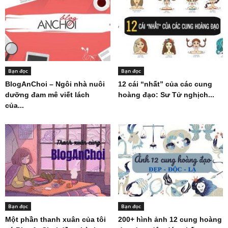
Bạn đọc
Bạn đọc
BlogAnChoi – Ngôi nhà nuôi
12 cái “nhất” của các cung
dưỡng đam mê viết lách
hoàng đạo: Sư Tử nghịch...
của...
Bạn đọc
Bạn đọc
Một phần thanh xuân của tôi
200+ hình ảnh 12 cung hoàng