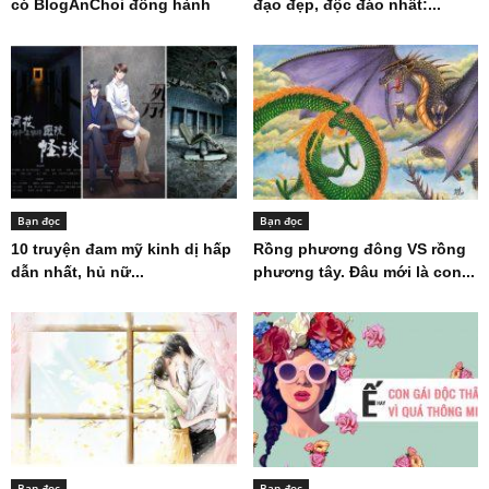
có BlogAnChoi đồng hành
đạo đẹp, độc đáo nhất:...
Bạn đọc
Bạn đọc
10 truyện đam mỹ kinh dị hấp
Rồng phương đông VS rồng
dẫn nhất, hủ nữ...
phương tây. Đâu mới là con...
Bạn đọc
Bạn đọc