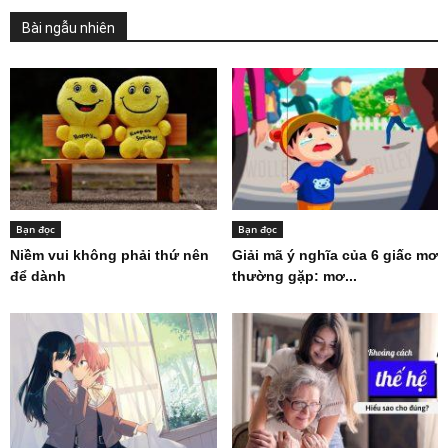
Bài ngẫu nhiên
Bạn đọc
Bạn đọc
Niềm vui không phải thứ nên
Giải mã ý nghĩa của 6 giấc mơ
để dành
thường gặp: mơ...