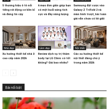
5 thương hiệu ô tô nổi
6 mẹo đơn giản giúp bạn
Samsung đặt cược vào
tiếng với động cơ bền bỉ
có một buổi sáng tích
Galaxy Z TriFold 2 và
và đáng tin cậy
cực và đầy năng lượng
màn hình trượt, bài toán
giá vẫn chưa có lời giải
Nhà đẹp
Làm đẹp
Nội thất
Xu hướng thiết kế nhà ở
Review dịch vụ trị thâm
Các xu hướng thiết kế
cao cấp năm 2026
body tại LG Clinic có tốt
nội thất đáng chú ý
không? Giá bao nhiêu?
trong năm 2026
Bài nổi bật