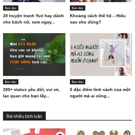
Bạn đọc
Bạn đọc
20 truyện tranh Yuri hay dành
Khoảng cách thế hệ – Hiểu
cho bách nữ, xem ngay...
sao cho đúng?
Bạn đọc
Bạn đọc
200+ status yêu đời, vui vẻ,
5 đặc điểm tính cách của một
lạc quan cho bạn lấy...
người mà ai cũng...
Bài nhiều bình luận