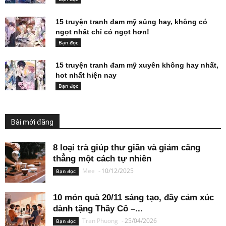
15 truyện tranh đam mỹ sủng hay, không có
ngọt nhất chỉ có ngọt hơn!
Bạn đọc
15 truyện tranh đam mỹ xuyên không hay nhất,
hot nhất hiện nay
Bạn đọc
Bài mới đăng
8 loại trà giúp thư giãn và giảm căng
thẳng một cách tự nhiên
Mee
-
10/12/2025
Bạn đọc
10 món quà 20/11 sáng tạo, đầy cảm xúc
dành tặng Thầy Cô –...
Tran Phuong
-
25/04/2026
Bạn đọc