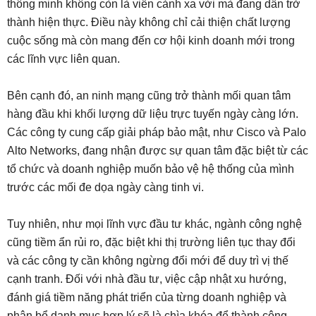
thông minh không còn là viễn cảnh xa vời mà đang dần trở
thành hiện thực. Điều này không chỉ cải thiện chất lượng
cuộc sống mà còn mang đến cơ hội kinh doanh mới trong
các lĩnh vực liên quan.
Bên cạnh đó, an ninh mạng cũng trở thành mối quan tâm
hàng đầu khi khối lượng dữ liệu trực tuyến ngày càng lớn.
Các công ty cung cấp giải pháp bảo mật, như Cisco và Palo
Alto Networks, đang nhận được sự quan tâm đặc biệt từ các
tổ chức và doanh nghiệp muốn bảo vệ hệ thống của mình
trước các mối đe dọa ngày càng tinh vi.
Tuy nhiên, như mọi lĩnh vực đầu tư khác, ngành công nghệ
cũng tiềm ẩn rủi ro, đặc biệt khi thị trường liên tục thay đổi
và các công ty cần không ngừng đổi mới để duy trì vị thế
cạnh tranh. Đối với nhà đầu tư, việc cập nhật xu hướng,
đánh giá tiềm năng phát triển của từng doanh nghiệp và
phân bổ danh mục hợp lý sẽ là chìa khóa để thành công