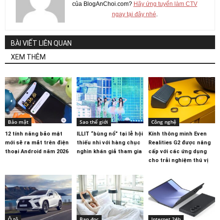
của BlogAnChoi.com?
Hãy ứng tuyển làm CTV
ngay tại đây nhé
.
BÀI VIẾT LIÊN QUAN
XEM THÊM
Bảo mật
Sao thế giới
Công nghệ
12 tính năng bảo mật
ILLIT “bùng nổ” tại lễ hội
Kính thông minh Even
mới sẽ ra mắt trên điện
thiếu nhi với hàng chục
Realities G2 được nâng
thoại Android năm 2026
nghìn khán giả tham gia
cấp với các ứng dụng
cho trải nghiệm thú vị
Ô tô
Bạn đọc
Internet 24h