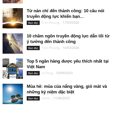
Từ nản chí đến thành công: 10 câu nói
truyền động lực khiến bạn...
Tran Phuong
-
17/03/2026
Bạn đọc
10 châm ngôn truyền động lực dẫn lối từ
ý tưởng đến thành công
Tran Phuong
-
14/03/2026
Bạn đọc
Top 5 ngân hàng được yêu thích nhất tại
Việt Nam
Lê Hùng
-
03/09/2025
Bạn đọc
Mùa hè: mùa của nắng vàng, gió mát và
những kỷ niệm đặc biệt
mihile
-
11/08/2025
Bạn đọc