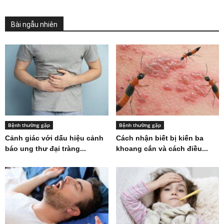
Bài ngẫu nhiên
Bệnh thường gặp
Bệnh thường gặp
Cảnh giác với dấu hiệu cảnh
Cách nhận biết bị kiến ba
báo ung thư đại tràng...
khoang cắn và cách điều...