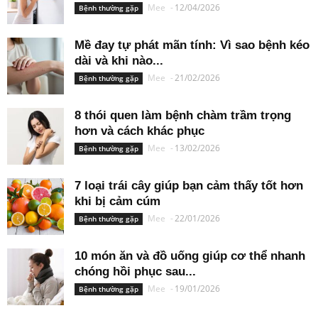
Mee
-
12/04/2026
Bệnh thường gặp
Mề đay tự phát mãn tính: Vì sao bệnh kéo
dài và khi nào...
Mee
-
21/02/2026
Bệnh thường gặp
8 thói quen làm bệnh chàm trầm trọng
hơn và cách khác phục
Mee
-
13/02/2026
Bệnh thường gặp
7 loại trái cây giúp bạn cảm thấy tốt hơn
khi bị cảm cúm
Mee
-
22/01/2026
Bệnh thường gặp
10 món ăn và đồ uống giúp cơ thể nhanh
chóng hồi phục sau...
Mee
-
19/01/2026
Bệnh thường gặp