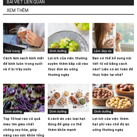
BÀI VIẾT LIÊN QUAN
XEM THÊM
Thời trang
Dinh dưỡng
Làm đẹp da
Cách làm sạch kính mắt
Lợi ích của việc thường
Bạn có thể bổ sung nội
để kính luôn trong suốt
xuyên thêm bắp cải vào
tiết tố nữ bằng cách
và ít bị trầy xước
thực đơn ăn uống
nào? Liệu có an toàn để
thường ngày
thực hiện tại nhà?
Dinh dưỡng
Dinh dưỡng
Dinh dưỡng
Top 10 loại rau củ quả
6 cách ăn các loại hạt
Lợi ích của việc thêm
màu tím giàu chất
đúng để giúp cơ thể
hạt phỉ vào chế độ ăn
chống oxy hóa, giúp
thêm khỏe mạnh
uống thường ngày
nâng cao sức khỏe tổng