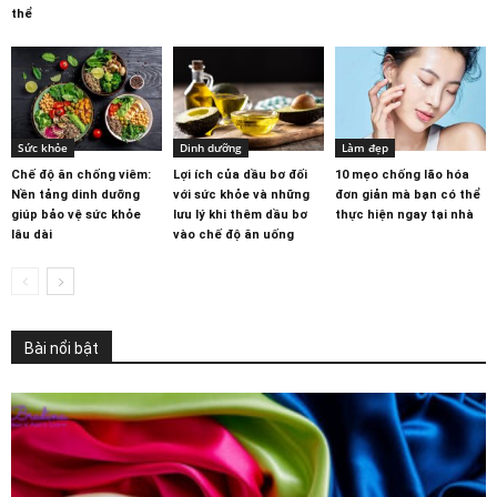
thể
Sức khỏe
Dinh dưỡng
Làm đẹp
Chế độ ăn chống viêm:
Lợi ích của dầu bơ đối
10 mẹo chống lão hóa
Nền tảng dinh dưỡng
với sức khỏe và những
đơn giản mà bạn có thể
giúp bảo vệ sức khỏe
lưu lý khi thêm dầu bơ
thực hiện ngay tại nhà
lâu dài
vào chế độ ăn uống
Bài nổi bật