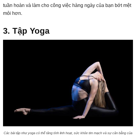
tuần hoàn và làm cho công việc hàng ngày của bạn bớt mệt
mỏi hơn.
3. Tập Yoga
Các bài tập như yoga có thể tăng tính linh hoạt, sức khỏe tim mạch và sự cân bằng của