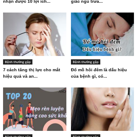
nhận được 10 lợi ích...
giấc ngủ trưa...
Bệnh thường gặp
Bệnh thường gặp
7 cách tăng thị lực cho mắt
Đổ mồ hôi đêm là dấu hiệu
hiệu quả và an...
của bệnh gì, có...
Bệnh thường gặp
Bệnh thường gặp