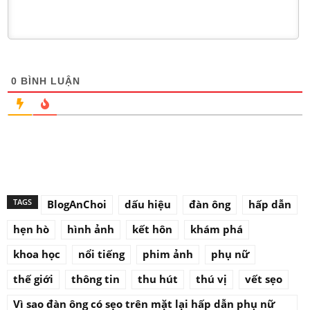
0
BÌNH LUẬN
TAGS
BlogAnChoi
dấu hiệu
đàn ông
hấp dẫn
hẹn hò
hình ảnh
kết hôn
khám phá
khoa học
nổi tiếng
phim ảnh
phụ nữ
thế giới
thông tin
thu hút
thú vị
vết sẹo
Vì sao đàn ông có sẹo trên mặt lại hấp dẫn phụ nữ