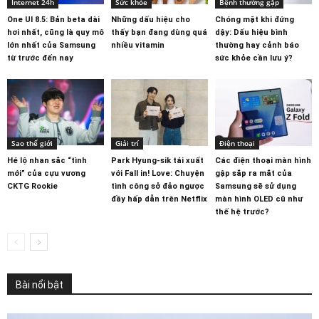
Internet 24h
Sức khỏe
Bệnh thường gặp
One UI 8.5: Bản beta dài
Những dấu hiệu cho
Chóng mặt khi đứng
hơi nhất, cũng là quy mô
thấy bạn đang dùng quá
dậy: Dấu hiệu bình
lớn nhất của Samsung
nhiều vitamin
thường hay cảnh báo
từ trước đến nay
sức khỏe cần lưu ý?
Sao thế giới
Giải trí
Điện thoại
Hé lộ nhan sắc “tình
Park Hyung-sik tái xuất
Các điện thoại màn hình
mới” của cựu vương
với Fall in! Love: Chuyện
gập sắp ra mắt của
CKTG Rookie
tình công sở đảo ngược
Samsung sẽ sử dụng
đầy hấp dẫn trên Netflix
màn hình OLED cũ như
thế hệ trước?
Bài nổi bật