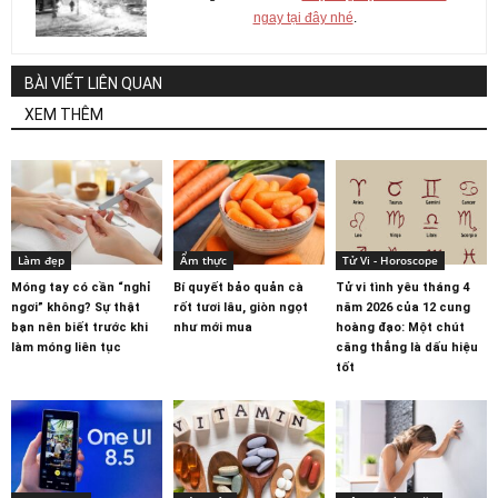
ngay tại đây nhé
.
BÀI VIẾT LIÊN QUAN
XEM THÊM
Làm đẹp
Ẩm thực
Tử Vi - Horoscope
Móng tay có cần “nghỉ
Bí quyết bảo quản cà
Tử vi tình yêu tháng 4
ngơi” không? Sự thật
rốt tươi lâu, giòn ngọt
năm 2026 của 12 cung
bạn nên biết trước khi
như mới mua
hoàng đạo: Một chút
làm móng liên tục
căng thẳng là dấu hiệu
tốt