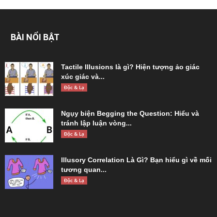
BÀI NỔI BẬT
Tactile Illusions là gì? Hiện tượng ảo giác
xúc giác và...
Độc & Lạ
Ngụy biện Begging the Question: Hiểu và
tránh lập luận vòng...
Độc & Lạ
Illusory Correlation Là Gì? Bạn hiểu gì về mối
tương quan...
Độc & Lạ