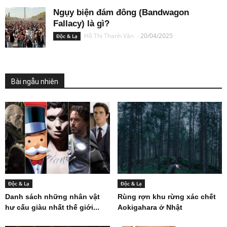
Ngụy biện đám đông (Bandwagon
Fallacy) là gì?
Hồ Thị Thanh Vân
-
20/04/2025
Độc & Lạ
Bài ngẫu nhiên
Độc & Lạ
Độc & Lạ
Danh sách những nhân vật
Rùng rợn khu rừng xác chết
hư cấu giàu nhất thế giới...
Aokigahara ở Nhật