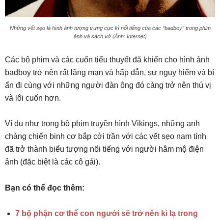
Những vết sẹo là hình ảnh tượng trưng cực kì nổi tiếng của các “badboy” trong phim
ảnh và sách vở (Ảnh: Internet)
Các bộ phim và các cuốn tiểu thuyết đã khiến cho hình ảnh
badboy trở nên rất lãng mạn và hấp dẫn, sự nguy hiểm và bí
ẩn đi cùng với những người đàn ông đó càng trở nên thú vị
và lôi cuốn hơn.
Ví dụ như trong bộ phim truyền hình Vikings, những anh
chàng chiến binh cơ bắp cởi trần với các vết sẹo nam tính
đã trở thành biểu tượng nổi tiếng với người hâm mộ điện
ảnh (đặc biệt là các cô gái).
Bạn có thể đọc thêm:
7 bộ phận cơ thể con người sẽ trở nên kì lạ trong