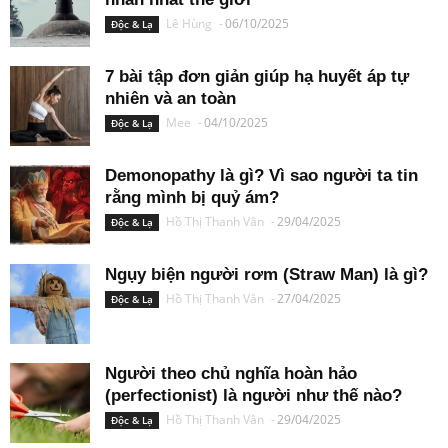
Lê Hùng
-
06/10/2025
Độc & Lạ
7 bài tập đơn giản giúp hạ huyết áp tự
nhiên và an toàn
Mee
-
04/10/2025
Độc & Lạ
Demonopathy là gì? Vì sao người ta tin
rằng mình bị quỷ ám?
Hồ Thị Thanh Vân
-
29/04/2025
Độc & Lạ
Ngụy biện người rơm (Straw Man) là gì?
Hồ Thị Thanh Vân
-
27/04/2025
Độc & Lạ
Người theo chủ nghĩa hoàn hảo
(perfectionist) là người như thế nào?
Hồ Thị Thanh Vân
-
29/04/2025
Độc & Lạ