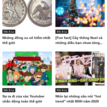
Độc & Lạ
Độc & Lạ
Những đồng xu cổ hiếm nhất
[Fun fact] Cây thông Noel và
thế giới
những điều bạn chưa từng...
Độc & Lạ
Độc & Lạ
Sự ra đi của các Youtuber
Nhìn lại những câu nói “hot
chấn động toàn thế giới
trend” nhất MXH năm 2020