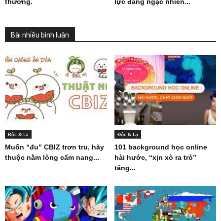
thương.
lực đáng ngạc nhiên...
Bài nhiều bình luận
Độc & Lạ
Độc & Lạ
Muốn “đu” CBIZ trơn tru, hãy
101 background học online
thuộc nằm lòng cẩm nang...
hài hước, “xịn xò ra trò”
tăng...