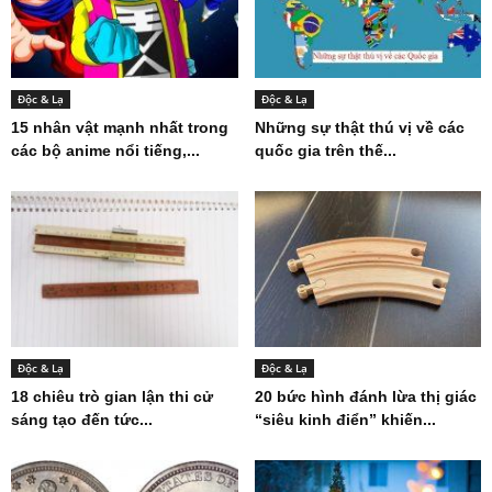
Độc & Lạ
Độc & Lạ
15 nhân vật mạnh nhất trong
Những sự thật thú vị về các
các bộ anime nổi tiếng,...
quốc gia trên thế...
Độc & Lạ
Độc & Lạ
18 chiêu trò gian lận thi cử
20 bức hình đánh lừa thị giác
sáng tạo đến tức...
“siêu kinh điển” khiến...