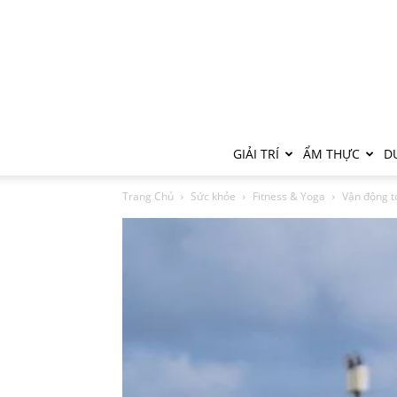
GIẢI TRÍ
ẨM THỰC
DU
Trang Chủ
Sức khỏe
Fitness & Yoga
Vận động to