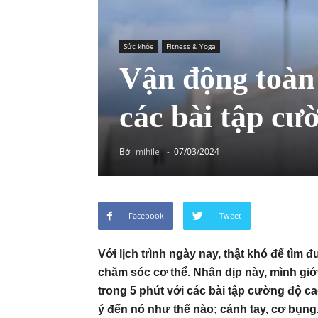
Sức khỏe
Fitness & Yoga
Vận động toàn 
các bài tập cư
Bởi
mihile
-
07/03/2024
Facebook
Tweet
Với lịch trình ngày nay, thật khó để tìm đ
chăm sóc cơ thể. Nhân dịp này, mình giới
trong 5 phút với các bài tập cường độ 
ý đến nó như thế nào; cánh tay, cơ bụng