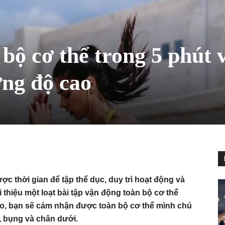
bộ cơ thể trong 5 phút 
ờng độ cao
ược thời gian để tập thể dục, duy trì hoạt động và
 thiệu một loạt bài tập vận động toàn bộ cơ thể
cao, bạn sẽ cảm nhận được toàn bộ cơ thể mình chú
, bụng và chân dưới.