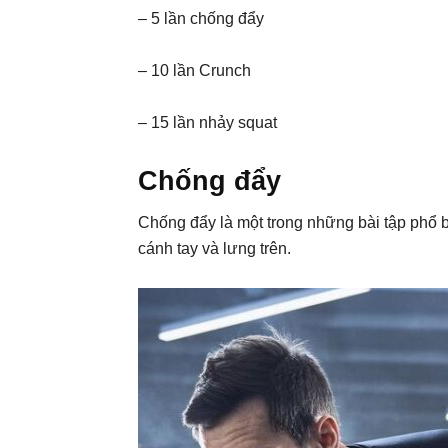
– 5 lần chống đẩy
– 10 lần Crunch
– 15 lần nhảy squat
Chống đẩy
Chống đẩy là một trong những bài tập phổ b
cánh tay và lưng trên.