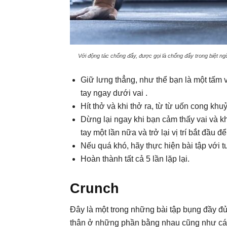
Với động tác chống đẩy, được gọi là chống đẩy trong biệt ng
Giữ lưng thẳng, như thể bạn là một tấm 
tay ngay dưới vai .
Hít thở và khi thở ra, từ từ uốn cong kh
Dừng lại ngay khi bạn cảm thấy vai và k
tay một lần nữa và trở lại vị trí bắt đầu đ
Nếu quá khó, hãy thực hiện bài tập với t
Hoàn thành tất cả 5 lần lặp lại.
Crunch
Đây là một trong những bài tập bụng đầy đủ
thân ở những phần bằng nhau cũng như các