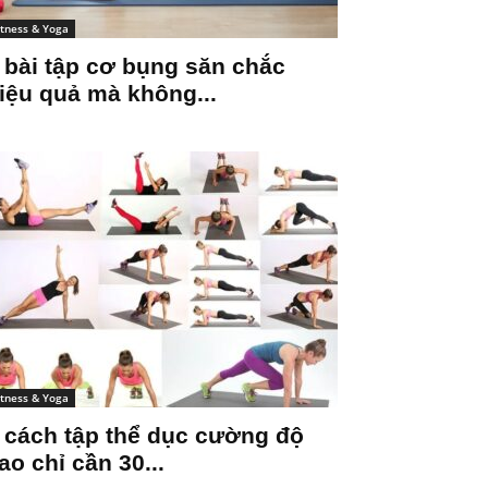
itness & Yoga
 bài tập cơ bụng săn chắc
iệu quả mà không...
itness & Yoga
 cách tập thể dục cường độ
ao chỉ cần 30...