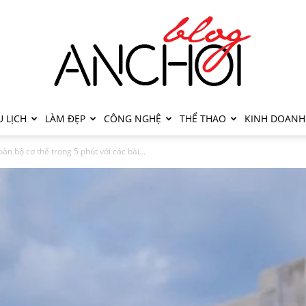
 LỊCH
LÀM ĐẸP
CÔNG NGHỆ
THỂ THAO
KINH DOANH
àn bộ cơ thể trong 5 phút với các bài...