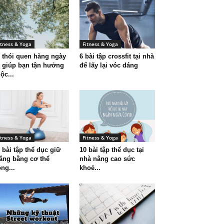
itness & Yoga
Fitness & Yoga
 thói quen hàng ngày
6 bài tập crossfit tại nhà
 giúp bạn tận hưởng
để lấy lại vóc dáng
ộc...
itness & Yoga
Fitness & Yoga
 bài tập thể dục giữ
10 bài tập thể dục tại
ăng bằng cơ thể
nhà nâng cao sức
ng...
khoẻ...