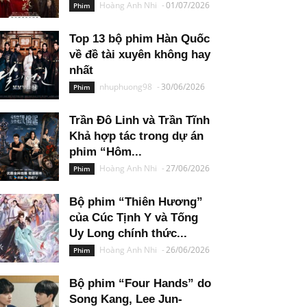
Hoàng Anh Nhi
-
01/07/2026
Phim
Top 13 bộ phim Hàn Quốc
về đề tài xuyên không hay
nhất
nhuphuong98
-
30/06/2026
Phim
Trần Đô Linh và Trần Tĩnh
Khả hợp tác trong dự án
phim “Hôm...
Hoàng Anh Nhi
-
27/06/2026
Phim
Bộ phim “Thiên Hương”
của Cúc Tịnh Y và Tống
Uy Long chính thức...
Hoàng Anh Nhi
-
26/06/2026
Phim
Bộ phim “Four Hands” do
Song Kang, Lee Jun-