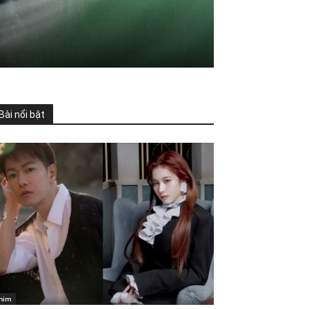
Bài nổi bật
him