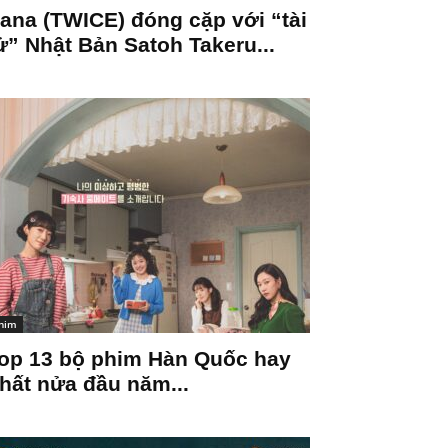
ana (TWICE) đóng cặp với “tài
ử” Nhật Bản Satoh Takeru...
him
op 13 bộ phim Hàn Quốc hay
hất nửa đầu năm...