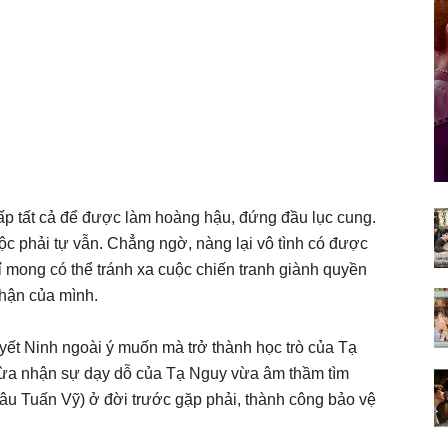
p tất cả để được làm hoàng hậu, đứng đầu lục cung.
uộc phải tự vẫn. Chẳng ngờ, nàng lại vô tình có được
ỉ mong có thể tránh xa cuộc chiến tranh giành quyền
phận của mình.
t Ninh ngoài ý muốn mà trở thành học trò của Tạ
vừa nhận sự dạy dỗ của Tạ Nguy vừa âm thầm tìm
u Tuấn Vỹ) ở đời trước gặp phải, thành công bảo vệ