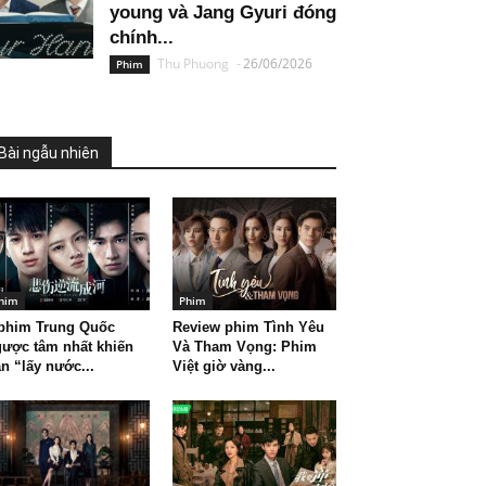
young và Jang Gyuri đóng
chính...
Thu Phuong
-
26/06/2026
Phim
Bài ngẫu nhiên
him
Phim
 phim Trung Quốc
Review phim Tình Yêu
ược tâm nhất khiến
Và Tham Vọng: Phim
n “lấy nước...
Việt giờ vàng...