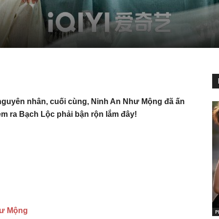
 nguyên nhân, cuối cùng, Ninh An Như Mộng đã ấn
xem ra Bạch Lộc phải bận rộn lắm đây!
hư Mộng
P