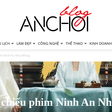
 LỊCH
LÀM ĐẸP
CÔNG NGHỆ
THỂ THAO
KINH DOANH
phim Ninh An Như Mộng
h chiếu phim Ninh An N