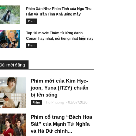
Phim Xán Như Phồn Tinh của Ngu Thu
Hân và Trần Tĩnh Khả đóng máy
Phim
Top 10 movie Thám tử lừng danh
Conan hay nhất, nổi tiếng nhất hiện nay
Phim
Bài mới đăng
Phim mới của Kim Hye-
joon, Yuna (ITZY) chuẩn
bị lên sóng
Thu Phuong
-
03/07/2026
Phim
Phim cổ trang “Bách Hoa
Sát” của Mạnh Tử Nghĩa
và Hà Dữ chính...