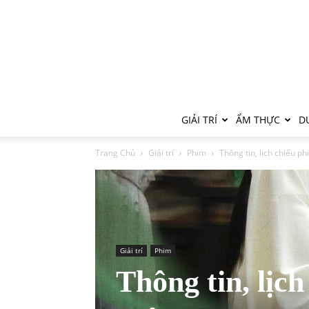
GIẢI TRÍ
ẨM THỰC
DU
Trang Chủ
Giải trí
Phim
Thông tin, lịch chiếu 
Giải trí
Phim
Thông tin, lịc