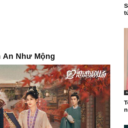
S
t
nh An Như Mộng
P
T
n