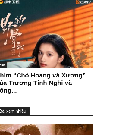
him
him “Chó Hoang và Xương”
ủa Trương Tịnh Nghi và
ống...
Bài xem nhiều