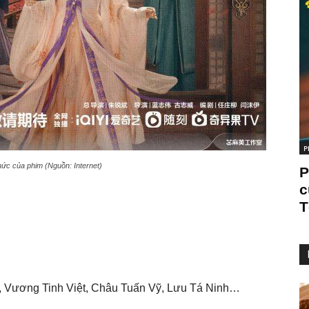
P
hức của phim (Nguồn: Internet)
P
c
T
, Vương Tinh Việt, Châu Tuấn Vỹ, Lưu Tá Ninh…