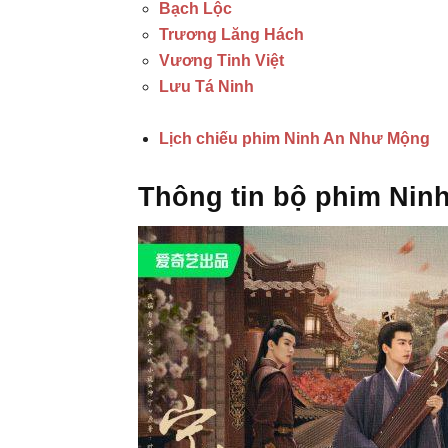
Bạch Lộc
Trương Lăng Hách
Vương Tinh Việt
Lưu Tá Ninh
Lịch chiếu phim Ninh An Như Mộng
Thông tin bộ phim Ni