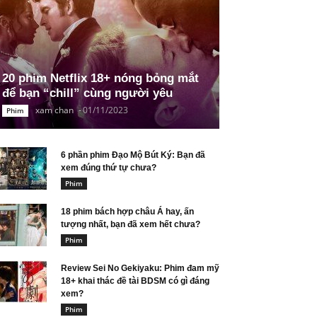
20 phim Netflix 18+ nóng bỏng mắt
để bạn “chill” cùng người yêu
xam chan
-
01/11/2023
Phim
6 phần phim Đạo Mộ Bút Ký: Bạn đã
xem đúng thứ tự chưa?
Phim
18 phim bách hợp châu Á hay, ấn
tượng nhất, bạn đã xem hết chưa?
Phim
Review Sei No Gekiyaku: Phim đam mỹ
18+ khai thác đề tài BDSM có gì đáng
xem?
Phim