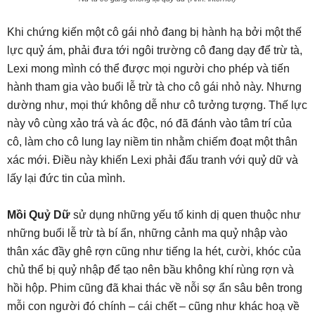
Khi chứng kiến một cô gái nhỏ đang bị hành hạ bởi một thế
lực quỷ ám, phải đưa tới ngôi trường cô đang dạy để trừ tà,
Lexi mong mình có thể được mọi người cho phép và tiến
hành tham gia vào buổi lễ trừ tà cho cô gái nhỏ này. Nhưng
dường như, mọi thứ không dễ như cô tưởng tượng. Thế lực
này vô cùng xảo trá và ác độc, nó đã đánh vào tâm trí của
cô, làm cho cô lung lay niềm tin nhằm chiếm đoạt một thân
xác mới. Điều này khiến Lexi phải đấu tranh với quỷ dữ và
lấy lại đức tin của mình.
Mồi Quỷ Dữ
sử dụng những yếu tố kinh dị quen thuộc như
những buổi lễ trừ tà bí ẩn, những cảnh ma quỷ nhập vào
thân xác đầy ghê rợn cũng như tiếng la hét, cười, khóc của
chủ thể bị quỷ nhập để tạo nên bầu không khí rùng rợn và
hồi hộp. Phim cũng đã khai thác về nỗi sợ ẩn sâu bên trong
mỗi con người đó chính – cái chết – cũng như khác hoạ về