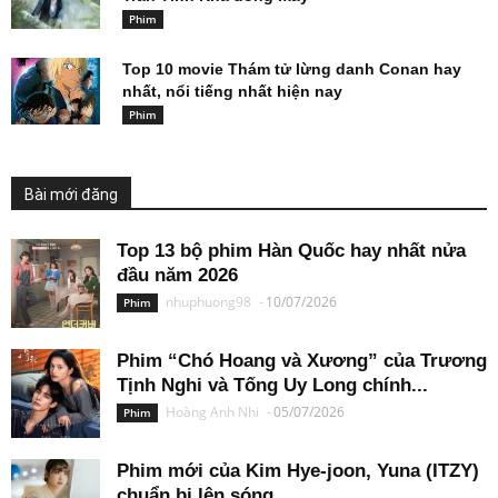
Phim
Top 10 movie Thám tử lừng danh Conan hay
nhất, nổi tiếng nhất hiện nay
Phim
Bài mới đăng
Top 13 bộ phim Hàn Quốc hay nhất nửa
đầu năm 2026
nhuphuong98
-
10/07/2026
Phim
Phim “Chó Hoang và Xương” của Trương
Tịnh Nghi và Tống Uy Long chính...
Hoàng Anh Nhi
-
05/07/2026
Phim
Phim mới của Kim Hye-joon, Yuna (ITZY)
chuẩn bị lên sóng