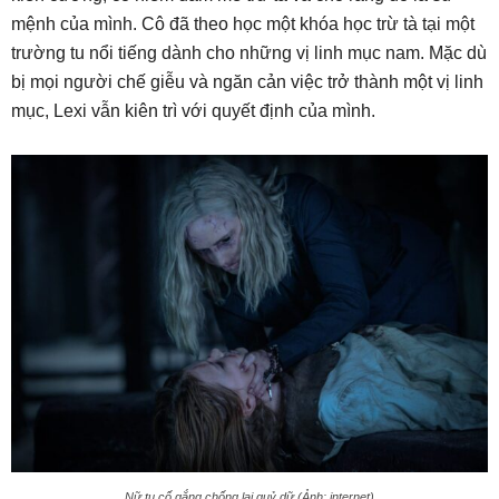
mệnh của mình. Cô đã theo học một khóa học trừ tà tại một
trường tu nổi tiếng dành cho những vị linh mục nam. Mặc dù
bị mọi người chế giễu và ngăn cản việc trở thành một vị linh
mục, Lexi vẫn kiên trì với quyết định của mình.
Nữ tu cố gắng chống lại quỷ dữ (Ảnh: internet)