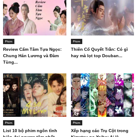
Phim
Phim
Review Cẩm Tâm Tựa Ngọc:
Thiên Cổ Quyết Trần: Có gì
Chung Hán Lương và Đàm
hay mà lọt top Douban...
Tùng...
Phim
Phim
List 10 bộ phim ngôn tình
Xếp hạng các Trụ Cột trong
hiện đại ngược tâm nhất...
Kimetsu no Yaiba: Ai là...