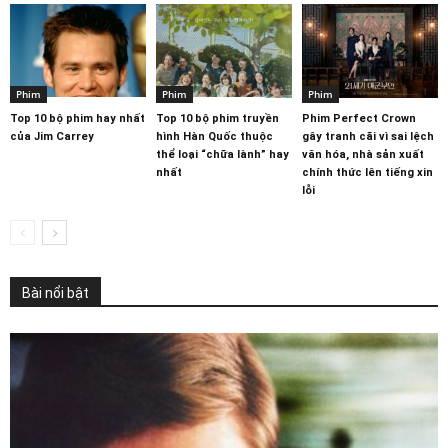
Phim
Phim
Phim
Top 10 bộ phim hay nhất
Top 10 bộ phim truyền
Phim Perfect Crown
của Jim Carrey
hình Hàn Quốc thuộc
gây tranh cãi vì sai lệch
thể loại “chữa lành” hay
văn hóa, nhà sản xuất
nhất
chính thức lên tiếng xin
lỗi
Bài nổi bật