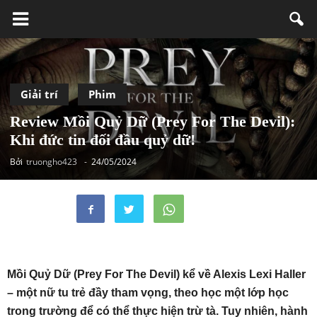
Giải trí
Phim
Review Mồi Quỷ Dữ (Prey For The Devil):
Khi đức tin đối đầu quỷ dữ!
Bởi
truongho423
-
24/05/2024
Mồi Quỷ Dữ (Prey For The Devil) kể về Alexis Lexi Haller
– một nữ tu trẻ đầy tham vọng, theo học một lớp học
trong trường để có thể thực hiện trừ tà. Tuy nhiên, hành