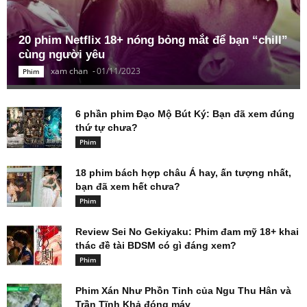
20 phim Netflix 18+ nóng bỏng mắt để bạn “chill”
cùng người yêu
xam chan
-
01/11/2023
Phim
6 phần phim Đạo Mộ Bút Ký: Bạn đã xem đúng
thứ tự chưa?
Phim
18 phim bách hợp châu Á hay, ấn tượng nhất,
bạn đã xem hết chưa?
Phim
Review Sei No Gekiyaku: Phim đam mỹ 18+ khai
thác đề tài BDSM có gì đáng xem?
Phim
Phim Xán Như Phồn Tinh của Ngu Thu Hân và
Trần Tĩnh Khả đóng máy