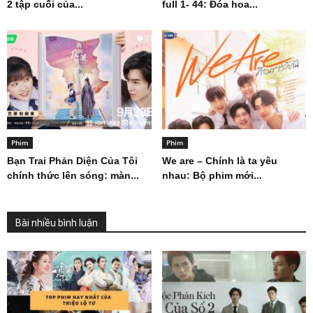
2 tập cuối của...
full 1- 44: Đóa hoa...
Phim
Phim
Bạn Trai Phản Diện Của Tôi
We are – Chính là ta yêu
chính thức lên sóng: màn...
nhau: Bộ phim mới...
Bài nhiều bình luận