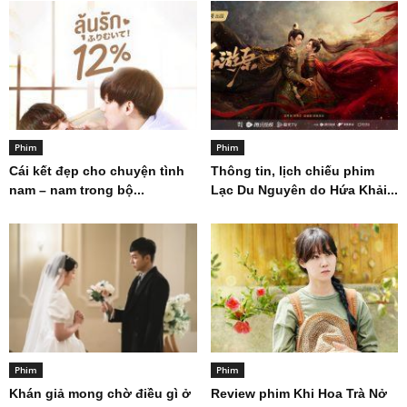
Phim
Phim
Cái kết đẹp cho chuyện tình
Thông tin, lịch chiếu phim
nam – nam trong bộ...
Lạc Du Nguyên do Hứa Khải...
Phim
Phim
Khán giả mong chờ điều gì ở
Review phim Khi Hoa Trà Nở