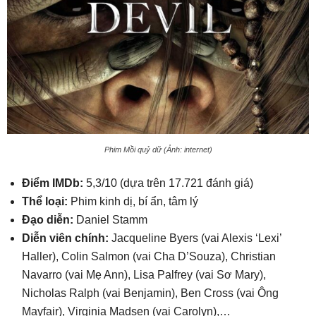
Phim Mồi quỷ dữ (Ảnh: internet)
Điểm IMDb:
5,3/10 (dựa trên 17.721 đánh giá)
Thể loại:
Phim kinh dị, bí ẩn, tâm lý
Đạo diễn:
Daniel Stamm
Diễn viên chính:
Jacqueline Byers (vai Alexis ‘Lexi’
Haller), Colin Salmon (vai Cha D’Souza), Christian
Navarro (vai Mẹ Ann), Lisa Palfrey (vai Sơ Mary),
Nicholas Ralph (vai Benjamin), Ben Cross (vai Ông
Mayfair), Virginia Madsen (vai Carolyn),…