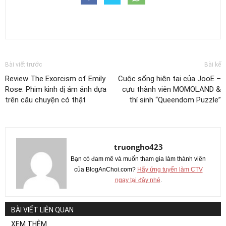
Bài viết trước
Bài kế
Review The Exorcism of Emily
Cuộc sống hiện tại của JooE –
Rose: Phim kinh dị ám ảnh dựa
cựu thành viên MOMOLAND &
trên câu chuyện có thật
thí sinh “Queendom Puzzle”
truongho423
Bạn có đam mê và muốn tham gia làm thành viên
của BlogAnChoi.com?
Hãy ứng tuyển làm CTV
ngay tại đây nhé
.
BÀI VIẾT LIÊN QUAN
XEM THÊM