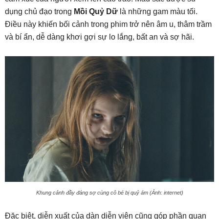
dụng chủ đạo trong
Mồi Quỷ Dữ
là những gam màu tối.
Điều này khiến bối cảnh trong phim trở nên âm u, thâm trầm
và bí ẩn, dễ dàng khơi gợi sự lo lắng, bất an và sợ hãi.
Khung cảnh đầy đáng sợ cùng cô bé bị quỷ ám (Ảnh: internet)
Đặc biệt, diễn xuất của dàn diễn viên cũng góp phần quan