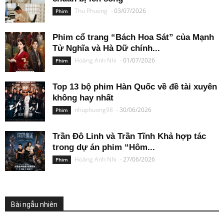
Thu Phuong
-
03/07/2026
Phim
Phim cổ trang “Bách Hoa Sát” của Mạnh
Tử Nghĩa và Hà Dữ chính...
Hoàng Anh Nhi
-
01/07/2026
Phim
Top 13 bộ phim Hàn Quốc về đề tài xuyên
không hay nhất
nhuphuong98
-
30/06/2026
Phim
Trần Đô Linh và Trần Tĩnh Khả hợp tác
trong dự án phim “Hôm...
Hoàng Anh Nhi
-
27/06/2026
Phim
Bài ngẫu nhiên