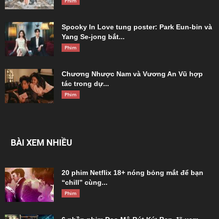
Phim
Spooky In Love tung poster: Park Eun-bin và
Yang Se-jong bắt...
Phim
Chương Nhược Nam và Vương An Vũ hợp
tác trong dự...
Phim
BÀI XEM NHIỀU
20 phim Netflix 18+ nóng bỏng mắt để bạn
“chill” cùng...
Phim