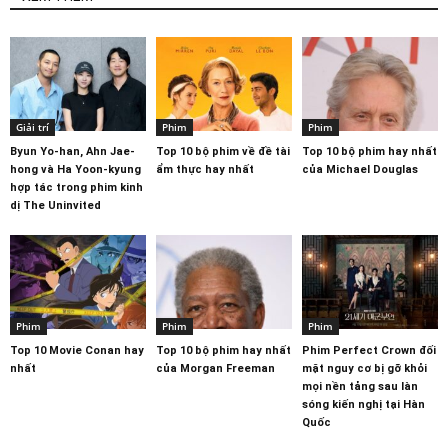
Giải trí
Phim
Phim
Byun Yo-han, Ahn Jae-
Top 10 bộ phim về đề tài
Top 10 bộ phim hay nhất
hong và Ha Yoon-kyung
ẩm thực hay nhất
của Michael Douglas
hợp tác trong phim kinh
dị The Uninvited
Phim
Phim
Phim
Top 10 Movie Conan hay
Top 10 bộ phim hay nhất
Phim Perfect Crown đối
nhất
của Morgan Freeman
mặt nguy cơ bị gỡ khỏi
mọi nền tảng sau làn
sóng kiến nghị tại Hàn
Quốc