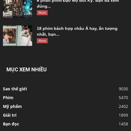
6 phần phim Đạo Mộ Bút Ký: Bạn đã xem
đúng...
Phim
18 phim bách hợp châu Á hay, ấn tượng
nhất, bạn...
Phim
MỤC XEM NHIỀU
Sao thế giới
9030
Phim
5470
Mỹ phẩm
2402
Giải trí
1899
Bạn đọc
1458