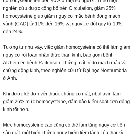
homocysteine ​​lên đến 40% ở một số người. Theo một
nghiên cứu được công bố trên Circulation, giảm 25%
homocysteine ​​giúp giảm nguy cơ mắc bệnh động mạch
vành (CAD) từ 11% đến 16% và nguy cơ đột quỵ từ 19%
đến 24%.
Tương tự như vậy, việc giảm homocysteine ​​​​có thể làm giảm
nguy cơ rối loạn nhận thức thần kinh, bao gồm bệnh
Alzheimer, bệnh Parkinson, chứng mất trí do mạch máu và
chứng động kinh, theo nghiên cứu từ Đại học Northumbria
ở Anh.
Khi được kê đơn với thuốc chống co giật, riboflavin làm
giảm 26% mức homocysteine, đảm bảo kiểm soát cơn động
kinh tốt hơn.
Mức homocysteine ​​​​cao cũng có thể làm tăng nguy cơ tiền
sản giật, một biến chứng nguy hiểm tiềm tàng của thai kỳ