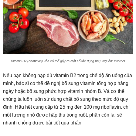
Vitamin B2 (riboflavin) vẫn có thể gây ra một số tác dụng phụ. Nguồn: Internet
Nếu bạn không nạp đủ vitamin B2 trong chế độ ăn uống của
mình, bác sĩ có thể đề nghị bổ sung vitamin tổng hợp hàng
ngày hoặc bổ sung phức hợp vitamin nhóm B. Và cơ thể
chúng ta luôn luôn sử dụng chất bổ sung theo mức độ quy
định. Hầu hết cung cấp từ 25 mg đến 100 mg riboflavin, chỉ
một lượng nhỏ được hấp thụ trong ruột, phần còn lại sẽ
nhanh chóng được bài tiết qua phân.