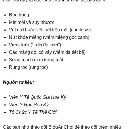
Đau họng
Mệt mỏi và suy nhược
Vết nứt hoặc vết loét trên môi (cheilosis)
Nứt khóe miệng (viêm miệng góc cạnh)
Viêm lưỡi (“lưỡi đỏ tươi”)
Các mảng đỏ, có vảy (viêm da tiết bã)
Sưng mạch máu trong mắt
Rụng tóc (rụng tóc)
Nguồn tư liệu:
Viện Y Tế Quốc Gia Hoa Kỳ
Viện Y Học Hoa Kỳ
Tổ Chức Y Tế Thế Giới
Các bạn nhớ theo dõi BlogAnChoi để theo dõi thêm nhiều