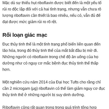
Mặc dù sự thiếu hụt riboflavin được biết đến là một yếu tố
rủi ro độc lập đối với cả hai tình trạng, nhưng vẫn chưa rõ
lượng riboflavin cần thiết là bao nhiêu, nếu có, vẫn đủ để
đạt được mức giảm rủi ro rõ rệt.
Rối loạn giác mạc
Đục thủy tinh thể là một tình trạng phổ biến liên quan đến
lão hóa, trong đó thủy tinh thể của mắt bắt đầu bị mờ đi.
Những người có riboflavin trong chế độ ăn uống của họ
dường như có nguy cơ mắc bệnh đục thủy tinh thể thấp
hơn.
Một nghiên cứu năm 2014 của Đại học Tufts cho rằng chỉ
cần 2 microgam (μg) riboflavin có thể làm giảm nguy cơ đục
thủy tinh thể ở những người bị suy dinh dưỡng.
Riboflavin cũng rất quan trọng trong quá trình tổng hợp