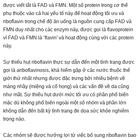
được viết tắt là FAD và FMN. Một số protein trong cơ thể
phụ thuộc vào cả hai yếu tố này để hoạt động tối ưu và
riboflavin trong chế độ ăn uống là nguồn cung cấp FAD và
FMN duy nhất cho các enzym này, được gọi là flavoprotein
vì FAD và FMN là ‘flavin’ và hoạt động cùng với các protein
này.
Sự thiếu hụt riboflavin thực sự dẫn đến một tình trạng được
gọi là ariboflavinosis, khá hiếm gặp ở các nước thuộc thế
giới thứ nhất nhưng được đặc trưng bởi nhiều bệnh về
màng nhầy (miệng và cổ họng) và các vấn đề về da cũng
như mắt. Sự thiếu hụt dưới mức tối ưu có phần phổ biến
mặc dù không phổ biến ngoài một số nhóm và phần lớn
không dẫn đến bất kỳ tình trạng đe dọa sức khỏe nghiêm
trọng nào.
Các nhóm sẽ được hưởng lợi từ việc bổ sung riboflavin bao