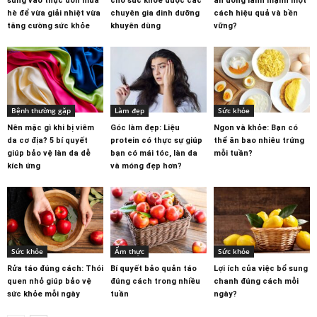
sung vào thực đơn mùa
cho sức khỏe được các
ăn uống lành mạnh một
hè để vừa giải nhiệt vừa
chuyên gia dinh dưỡng
cách hiệu quả và bền
tăng cường sức khỏe
khuyên dùng
vững?
Bệnh thường gặp
Làm đẹp
Sức khỏe
Nên mặc gì khi bị viêm
Góc làm đẹp: Liệu
Ngon và khỏe: Bạn có
da cơ địa? 5 bí quyết
protein có thực sự giúp
thể ăn bao nhiêu trứng
giúp bảo vệ làn da dễ
bạn có mái tóc, làn da
mỗi tuần?
kích ứng
và móng đẹp hơn?
Sức khỏe
Ẩm thực
Sức khỏe
Rửa táo đúng cách: Thói
Bí quyết bảo quản táo
Lợi ích của việc bổ sung
quen nhỏ giúp bảo vệ
đúng cách trong nhiều
chanh đúng cách mỗi
sức khỏe mỗi ngày
tuần
ngày?