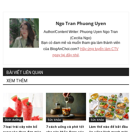
Ngo Tran Phuong Uyen
Author/Content Writer: Phuong Uyen Ngo Tran
(Cecilia Ngo)
Bạn có đam mê và muốn tham gia làm thành viên
của BlogAnChoi.com?
Hãy ứng tuyển làm CTV
ngay tại đây nhé
.
BÀI VIẾT LIÊN QUAN
XEM THÊM
Dinh dưỡng
Sức khỏe
Sức khỏe
7 loại trái cây nên bổ
7 cách uống cà phê tốt
Làm thế nào để bắt đầu