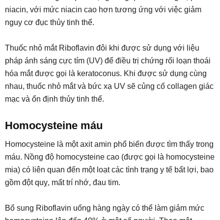
niacin, với mức niacin cao hơn tương ứng với việc giảm
nguy cơ đục thủy tinh thể.
Thuốc nhỏ mắt Riboflavin đôi khi được sử dụng với liệu
pháp ánh sáng cực tím (UV) để điều trị chứng rối loạn thoái
hóa mắt được gọi là keratoconus. Khi được sử dụng cùng
nhau, thuốc nhỏ mắt và bức xạ UV sẽ củng cố collagen giác
mạc và ổn định thủy tinh thể.
Homocysteine ​​​​máu
Homocysteine ​​là một axit amin phổ biến được tìm thấy trong
máu. Nồng độ homocysteine ​​​​cao (được gọi là homocysteine
​​​​mia) có liên quan đến một loạt các tình trạng y tế bất lợi, bao
gồm đột quỵ, mất trí nhớ, đau tim.
Bổ sung Riboflavin uống hàng ngày có thể làm giảm mức