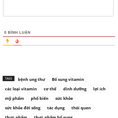
0
BÌNH LUẬN
TAGS
bệnh ung thư
Bổ sung vitamin
các loại vitamin
cơ thể
dinh dưỡng
lợi ích
mỹ phẩm
phổ biến
sức khỏe
sức khỏe đời sống
tác dụng
thói quen
thực phẩm
thực phẩm bổ sung