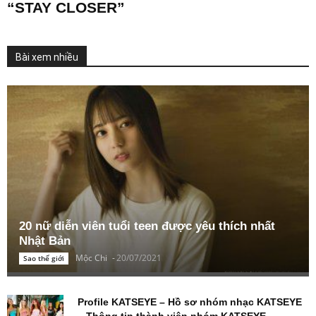
“STAY CLOSER”
Bài xem nhiều
20 nữ diễn viên tuổi teen được yêu thích nhất
Nhật Bản
Mộc Chi
-
20/07/2021
Sao thế giới
Profile KATSEYE – Hồ sơ nhóm nhạc KATSEYE
– Thông tin thành viên nhóm KATSEYE