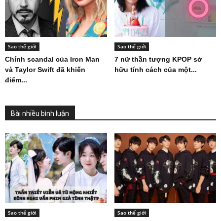
Sao thế giới
Sao thế giới
Chính scandal của Iron Man
7 nữ thần tượng KPOP sở
và Taylor Swift đã khiến
hữu tính cách của một...
điểm...
Bài nhiều bình luận
Sao thế giới
Sao thế giới