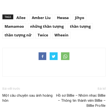
TAGS
Ailee
Amber Liu
Hwasa
Jihyo
Mamamoo
những thần tượng
thần tượng
thần tượng nữ
Twice
Wheein
Bài viết trước
Bài kế
Một câu chuyện sau ánh hoàng
Hồ sơ Billlie – Nhóm nhạc Billlie
hôn
– Thông tin thành viên Billlie –
Billlie Profile