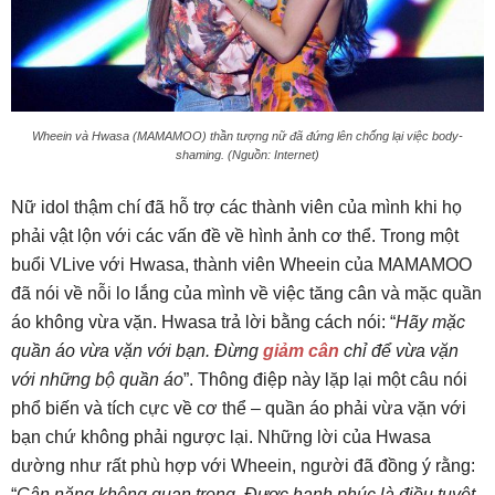
Wheein và Hwasa (MAMAMOO) thần tượng nữ đã đứng lên chống lại việc body-
shaming. (Nguồn: Internet)
Nữ idol thậm chí đã hỗ trợ các thành viên của mình khi họ
phải vật lộn với các vấn đề về hình ảnh cơ thể. Trong một
buổi VLive với Hwasa, thành viên Wheein của MAMAMOO
đã nói về nỗi lo lắng của mình về việc tăng cân và mặc quần
áo không vừa vặn. Hwasa trả lời bằng cách nói: “
Hãy mặc
quần áo vừa vặn với bạn. Đừng
giảm cân
chỉ để vừa vặn
với những bộ quần áo
”. Thông điệp này lặp lại một câu nói
phổ biến và tích cực về cơ thể – quần áo phải vừa vặn với
bạn chứ không phải ngược lại. Những lời của Hwasa
dường như rất phù hợp với Wheein, người đã đồng ý rằng:
“
Cân nặng không quan trọng. Được hạnh phúc là điều tuyệt