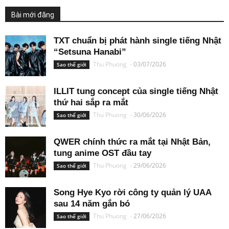
Bài mới đăng
TXT chuẩn bị phát hành single tiếng Nhật
“Setsuna Hanabi”
Thu Phuong
-
03/07/2026
Sao thế giới
ILLIT tung concept của single tiếng Nhật
thứ hai sắp ra mắt
Thu Phuong
-
30/06/2026
Sao thế giới
QWER chính thức ra mắt tại Nhật Bản,
tung anime OST đầu tay
Thu Phuong
-
29/06/2026
Sao thế giới
Song Hye Kyo rời công ty quản lý UAA
sau 14 năm gắn bó
Thu Phuong
-
27/06/2026
Sao thế giới