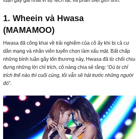
luận gay gắt nhất vì sự lệch lạc và phân biệt giới tính.
1. Wheein và Hwasa
(MAMAMOO)
Hwasa đã công khai về trải nghiệm của cô ấy khi bị cả cư
dân mạng và nhân viên tuyển chọn làm xấu mặt. Bất chấp
những bình luận gây tổn thương này, Hwasa đã từ chối chịu
đựng những lời chỉ trích, cô nàng chia sẻ rằng: “
Dù bị chỉ
trích thế nào thì cuối cùng, tôi vẫn sẽ hát trước những người
đó
”.