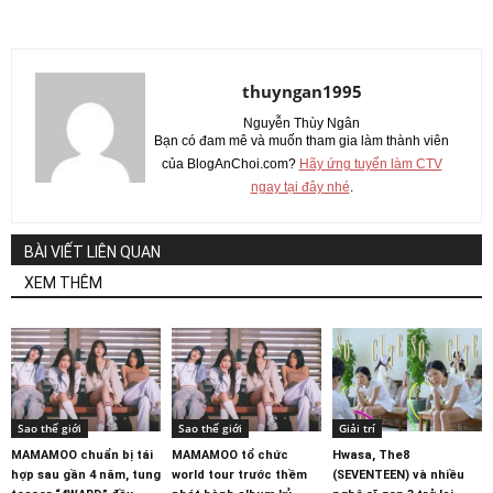
thuyngan1995
Nguyễn Thùy Ngân
Bạn có đam mê và muốn tham gia làm thành viên
của BlogAnChoi.com?
Hãy ứng tuyển làm CTV
ngay tại đây nhé
.
BÀI VIẾT LIÊN QUAN
XEM THÊM
Sao thế giới
Sao thế giới
Giải trí
MAMAMOO chuẩn bị tái
MAMAMOO tổ chức
Hwasa, The8
hợp sau gần 4 năm, tung
world tour trước thềm
(SEVENTEEN) và nhiều