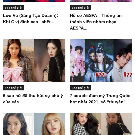
Sao thế giới
Sao thế giới
Lưu Vũ (Sáng Tạo Doanh):
Hồ sơ AESPA – Thông tin
Khi C vị đỉnh cao “chết...
thành viên nhóm nhạc
AESPA...
Sao thế giới
Sao thế giới
6 sao nữ đã thu hút sự chú ý
7 couple đam mỹ Trung Quốc
của các...
hot nhất 2021, có “thuyền”...