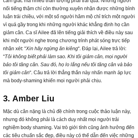
cảm giác mà nhiều thần tượng phải trải qua. Những người
nổi tiếng thậm chí còn thường xuyên nhận được những bình
luận trái chiều, với một số người hâm mộ chỉ trích một người
vì quá gầy trong khi những người khác khẳng định họ cần
giảm cân. Ca sĩ Ailee đã lên tiếng giải thích về điều này sau
khi một người nghe trong chương trình phát sóng trực tiếp
nhận xét: “
Xin hãy ngừng ăn kiêng
“. Đáp lại, Ailee trả lời:
“
Tôi không biết phải làm sao. Khi tôi giảm cân, mọi người
bảo tôi tăng cân. Sau đó, họ lo lắng nếu tôi tăng cân và bảo
tôi giảm cân
“. Câu trả lời thẳng thắn này nhấn mạnh áp lực
mà body-shaming khiến mọi người phải chịu.
3. Amber Liu
Mặc dù cân nặng là chủ đề chính trong cuộc thảo luận này,
nhưng đó không phải là cách duy nhất mọi người trải
nghiệm body shaming. Vai trò giới tính cũng ảnh hưởng đến
các tiêu chuẩn sắc đẹp, điều này có thể dẫn đến việc những