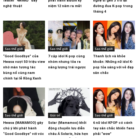
teaser “4WARD” đầy
phát hành album kỷ
nghệ sĩ gen 3 trở lại
nghệ thuật
niệm 12 năm ra mắt
đường đua K-pop trong
tháng 4
Sao thế giới
Sao thế giới
Sao thế giới
“Good Goodbye” của
7 cặp idol K-pop cùng
Thanh lịch và khỏe
Hwasa vượt 50 triệu view
nhóm nhưng tỏa ra
khoắn: Những nữ idol K-
nhờ màn tương tác
năng lượng trái ngược
pop tỏa sáng với vẻ đẹp
bùng nổ cùng nam
săn chắc
chính tại lễ Rồng Xanh
Sao thế giới
Giải trí
Sao thế giới
Hwasa (MAMAMOO) gây
Solar (Mamamoo) khởi
6 nữ idol KPOP có cánh
chú ý khi phát hành
động chuyến lưu diễn
tay săn chắc khiến fans
“Good Goodbye” với vóc
châu Á Solaris, hứa hẹn
phải “wow”