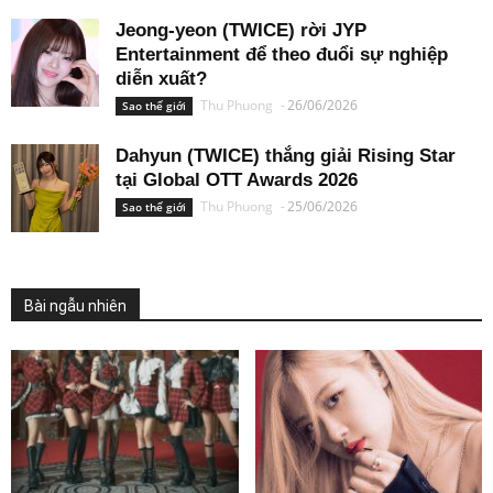
Jeong-yeon (TWICE) rời JYP
Entertainment để theo đuổi sự nghiệp
diễn xuất?
Thu Phuong
-
26/06/2026
Sao thế giới
Dahyun (TWICE) thắng giải Rising Star
tại Global OTT Awards 2026
Thu Phuong
-
25/06/2026
Sao thế giới
Bài ngẫu nhiên