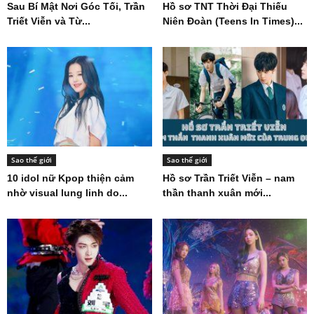
Sau Bí Mật Nơi Góc Tối, Trần
Hồ sơ TNT Thời Đại Thiếu
Triết Viễn và Từ...
Niên Đoàn (Teens In Times)...
Sao thế giới
Sao thế giới
10 idol nữ Kpop thiện cảm
Hồ sơ Trần Triết Viễn – nam
nhờ visual lung linh do...
thần thanh xuân mới...