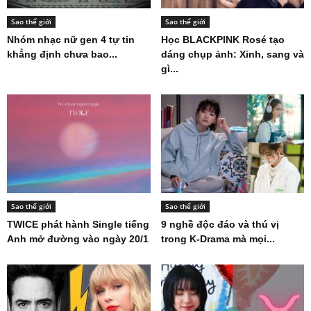
Sao thế giới
Sao thế giới
Nhóm nhạc nữ gen 4 tự tin
Học BLACKPINK Rosé tạo
khẳng định chưa bao...
dáng chụp ảnh: Xinh, sang và
gì...
Sao thế giới
Sao thế giới
TWICE phát hành Single tiếng
9 nghề độc đáo và thú vị
Anh mở đường vào ngày 20/1
trong K-Drama mà mọi...