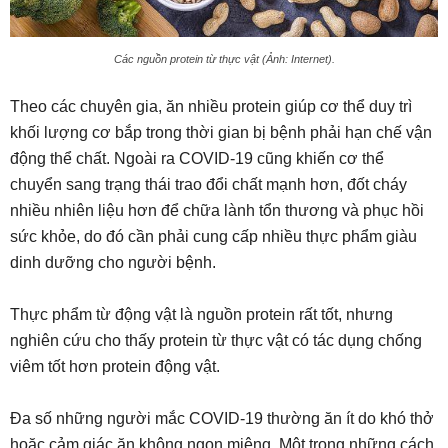
Các nguồn protein từ thực vật (Ảnh: Internet).
Theo các chuyên gia, ăn nhiều protein giúp cơ thể duy trì
khối lượng cơ bắp trong thời gian bị bệnh phải hạn chế vận
động thể chất. Ngoài ra COVID-19 cũng khiến cơ thể
chuyển sang trạng thái trao đổi chất mạnh hơn, đốt cháy
nhiều nhiên liệu hơn để chữa lành tổn thương và phục hồi
sức khỏe, do đó cần phải cung cấp nhiều thực phẩm giàu
dinh dưỡng cho người bệnh.
Thực phẩm từ động vật là nguồn protein rất tốt, nhưng
nghiên cứu cho thấy protein từ thực vật có tác dụng chống
viêm tốt hơn protein động vật.
Đa số những người mắc COVID-19 thường ăn ít do khó thở
hoặc cảm giác ăn không ngon miệng. Một trong những cách