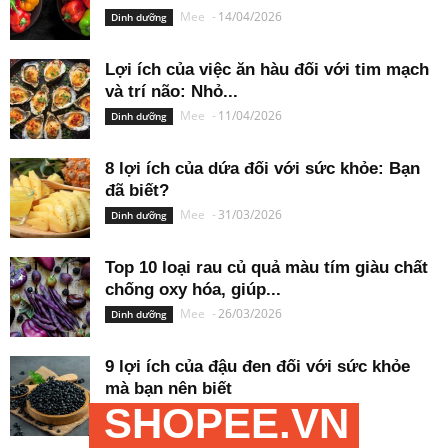
Mee
-
14/04/2026
Dinh dưỡng
Lợi ích của việc ăn hàu đối với tim mạch
và trí não: Nhỏ...
Mee
-
11/04/2026
Dinh dưỡng
8 lợi ích của dứa đối với sức khỏe: Bạn
đã biết?
Mee
-
31/03/2026
Dinh dưỡng
Top 10 loại rau củ quả màu tím giàu chất
chống oxy hóa, giúp...
Mee
-
26/03/2026
Dinh dưỡng
9 lợi ích của đậu đen đối với sức khỏe
mà bạn nên biết
SHOPEE.VN
Mee
-
26/03/2026
Dinh dưỡng