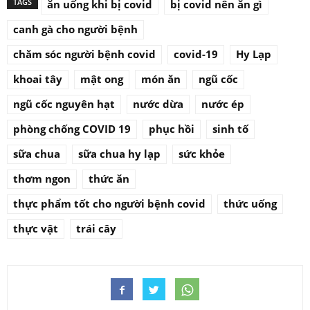
TAGS
ăn uống khi bị covid
bị covid nên ăn gì
canh gà cho người bệnh
chăm sóc người bệnh covid
covid-19
Hy Lạp
khoai tây
mật ong
món ăn
ngũ cốc
ngũ cốc nguyên hạt
nước dừa
nước ép
phòng chống COVID 19
phục hồi
sinh tố
sữa chua
sữa chua hy lạp
sức khỏe
thơm ngon
thức ăn
thực phẩm tốt cho người bệnh covid
thức uống
thực vật
trái cây