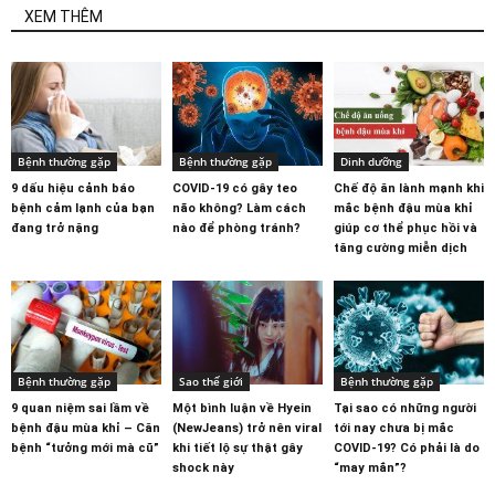
XEM THÊM
Bệnh thường gặp
Bệnh thường gặp
Dinh dưỡng
9 dấu hiệu cảnh báo
COVID-19 có gây teo
Chế độ ăn lành mạnh khi
bệnh cảm lạnh của bạn
não không? Làm cách
mắc bệnh đậu mùa khỉ
đang trở nặng
nào để phòng tránh?
giúp cơ thể phục hồi và
tăng cường miễn dịch
Bệnh thường gặp
Sao thế giới
Bệnh thường gặp
9 quan niệm sai lầm về
Một bình luận về Hyein
Tại sao có những người
bệnh đậu mùa khỉ – Căn
(NewJeans) trở nên viral
tới nay chưa bị mắc
bệnh “tưởng mới mà cũ”
khi tiết lộ sự thật gây
COVID-19? Có phải là do
shock này
“may mắn”?