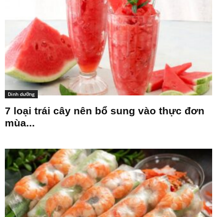
Dinh dưỡng
7 loại trái cây nên bổ sung vào thực đơn
mùa...