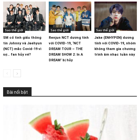
Sao thế giới
Sao thế giới
Sao thế giới
SM cố tình giấu thông
Renjun NCT dương tính
Jake (ENHYPEN) dương
tin Johnny và Jaehyun
với COVID-19, ‘NCT
tính với COVID-19, nhóm
(NCT) mắc Covid-19 vì
DREAM TOUR – THE
không tham gia chương
sợ… fan hủy vé?
DREAM SHOW 2: In A
trình âm nhạc tuần này
DREAM’ bị hủy
Bài nổi bật