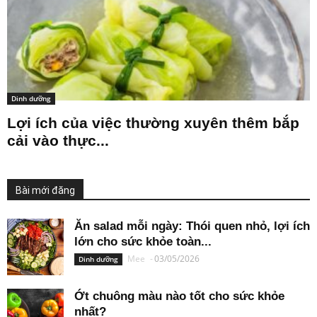
Dinh dưỡng
Lợi ích của việc thường xuyên thêm bắp
cải vào thực...
Bài mới đăng
Ăn salad mỗi ngày: Thói quen nhỏ, lợi ích
lớn cho sức khỏe toàn...
Mee
-
03/05/2026
Dinh dưỡng
Ớt chuông màu nào tốt cho sức khỏe
nhất?