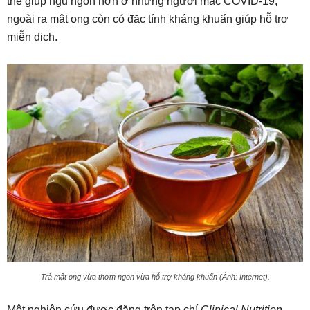
thể giúp ngủ ngon hơn ở những người mắc COVID-19,
ngoài ra mật ong còn có đặc tính kháng khuẩn giúp hỗ trợ
miễn dịch.
Trà mật ong vừa thơm ngon vừa hỗ trợ kháng khuẩn (Ảnh: Internet).
Một nghiên cứu được đăng trên tạp chí
Clinical Nutrition