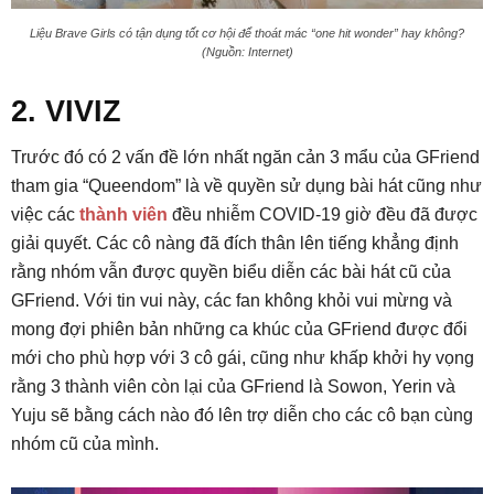
Liệu Brave Girls có tận dụng tốt cơ hội để thoát mác “one hit wonder” hay không?
(Nguồn: Internet)
2. VIVIZ
Trước đó có 2 vấn đề lớn nhất ngăn cản 3 mẩu của GFriend
tham gia “Queendom” là về quyền sử dụng bài hát cũng như
việc các
thành viên
đều nhiễm COVID-19 giờ đều đã được
giải quyết. Các cô nàng đã đích thân lên tiếng khẳng định
rằng nhóm vẫn được quyền biểu diễn các bài hát cũ của
GFriend. Với tin vui này, các fan không khỏi vui mừng và
mong đợi phiên bản những ca khúc của GFriend được đổi
mới cho phù hợp với 3 cô gái, cũng như khấp khởi hy vọng
rằng 3 thành viên còn lại của GFriend là Sowon, Yerin và
Yuju sẽ bằng cách nào đó lên trợ diễn cho các cô bạn cùng
nhóm cũ của mình.