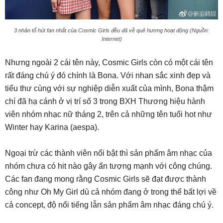
3 nhân tố hút fan nhất của Cosmic Girls đều đã về quê hương hoạt động (Nguồn:
Internet)
Nhưng ngoài 2 cái tên này, Cosmic Girls còn có một cái tên
rất đáng chú ý đó chính là Bona. Với nhan sắc xinh đẹp và
tiểu thư cùng với sự nghiệp diễn xuất của mình, Bona thậm
chí đã hạ cánh ở vị trí số 3 trong BXH Thương hiệu hành
viên nhóm nhạc nữ tháng 2, trên cả những tên tuổi hot như
Winter hay Karina (aespa).
Ngoại trừ các thành viên nổi bật thì sản phẩm âm nhạc của
nhóm chưa có hit nào gây ấn tượng mạnh với công chúng.
Các fan đang mong rằng Cosmic Girls sẽ đạt được thành
công như Oh My Girl dù cả nhóm đang ở trong thế bất lợi về
cả concept, độ nổi tiếng lẫn sản phẩm âm nhạc đáng chú ý.