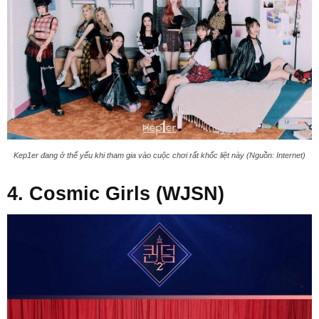
Kep1er đang ở thế yếu khi tham gia vào cuộc chơi rất khốc liệt này (Nguồn: Internet)
4. Cosmic Girls (WJSN)