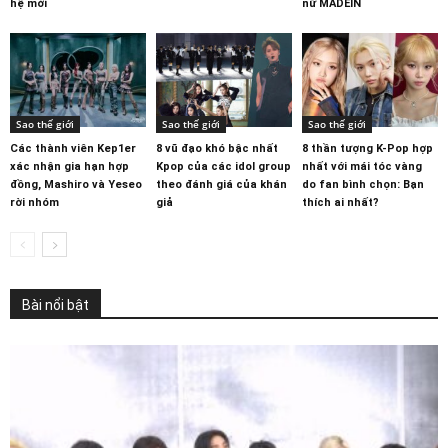
hệ mới
nữ MADEIN
Sao thế giới
Sao thế giới
Sao thế giới
Các thành viên Kep1er
8 vũ đạo khó bậc nhất
8 thần tượng K-Pop hợp
xác nhận gia hạn hợp
Kpop của các idol group
nhất với mái tóc vàng
đồng, Mashiro và Yeseo
theo đánh giá của khán
do fan bình chọn: Bạn
rời nhóm
giả
thích ai nhất?
Bài nổi bật