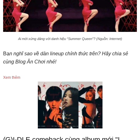
Ai mới xứng đáng với danh hiệu “Summer Queen”? (Nguồn: Internet)
Bạ
n nghĩ sao về dàn lineup chính thức trên? Hãy chia sẻ
cùng Blog Ăn Chơi nhé!
Xem thêm
(G)I-DLE comeback cùng album mới "I