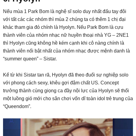
Nếu mùa 1 Park Bom là nghệ sĩ solo duy nhất đấu tay đôi
với tất các các nhóm thì mùa 2 chúng ta có thêm 1 chị đại
khác tham gia đó chính là Hyolyn. Nếu Park Bom là cựu
thành viên của nhóm nhạc nữ huyền thoại nhà YG – 2NE1
thì Hyolyn cũng không hề kém cạnh khi cô nàng chính là
thành viên nổi bật nhất của nhóm nhạc được mệnh danh là
“summer queen” – Sistar.
Kể từ khi Sistar tan rã, Hyolyn đã theo đuổi sự nghiệp solo
với phong cách sexy, khêu gợi đậm chất US. Concept
trưởng thành cùng giọng ca đầy nội lực của Hyolyn sẽ thổi
một luồng gió mới cho sân chơi vốn dĩ toàn idol trẻ trung của
“Queendom”.