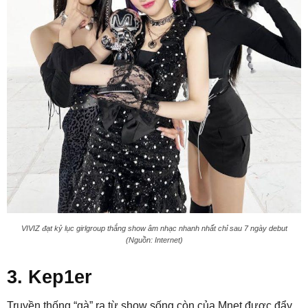
VIVIZ đạt kỷ lục girlgroup thắng show âm nhạc nhanh nhất chỉ sau 7 ngày debut
(Nguồn: Internet)
3. Kep1er
Truyền thống “gà” ra từ show sống còn của Mnet được đẩy