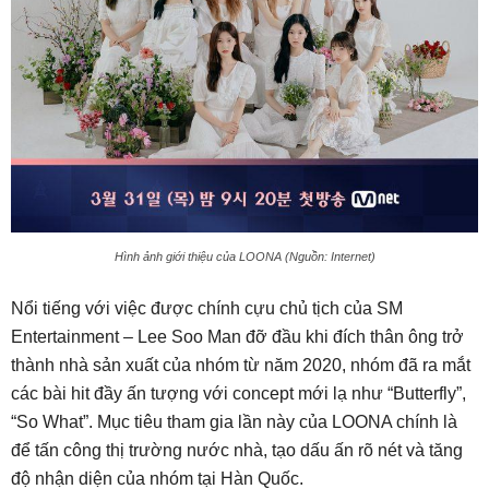
Hình ảnh giới thiệu của LOONA (Nguồn: Internet)
Nổi tiếng với việc được chính cựu chủ tịch của SM
Entertainment – Lee Soo Man đỡ đầu khi đích thân ông trở
thành nhà sản xuất của nhóm từ năm 2020, nhóm đã ra mắt
các bài hit đầy ấn tượng với concept mới lạ như “Butterfly”,
“So What”. Mục tiêu tham gia lần này của LOONA chính là
để tấn công thị trường nước nhà, tạo dấu ấn rõ nét và tăng
độ nhận diện của nhóm tại Hàn Quốc.