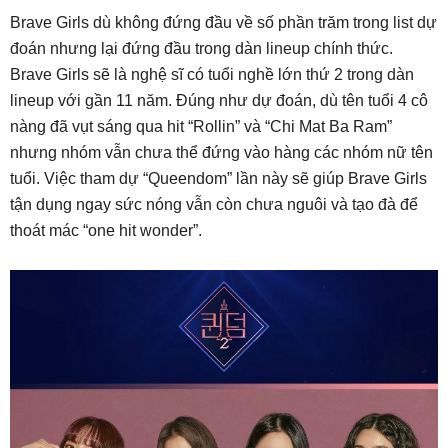
Brave Girls dù không đứng đầu về số phần trăm trong list dự
đoán nhưng lại đứng đầu trong dàn lineup chính thức.
Brave Girls sẽ là nghệ sĩ có tuổi nghề lớn thứ 2 trong dàn
lineup với gần 11 năm. Đúng như dự đoán, dù tên tuổi 4 cô
nàng đã vụt sáng qua hit “Rollin” và “Chi Mat Ba Ram”
nhưng nhóm vẫn chưa thể đứng vào hàng các nhóm nữ tên
tuổi. Việc tham dự “Queendom” lần này sẽ giúp Brave Girls
tận dụng ngay sức nóng vẫn còn chưa nguôi và tạo đà để
thoát mác “one hit wonder”.