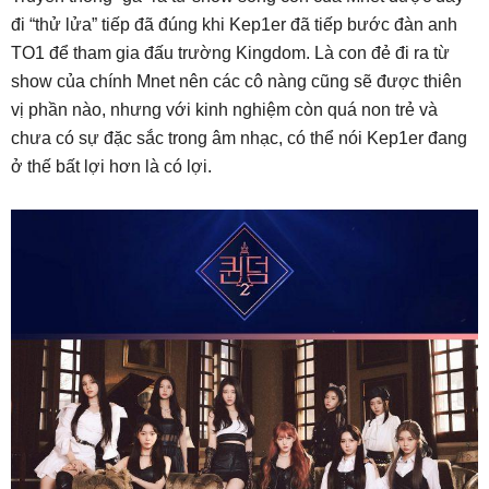
đi “thử lửa” tiếp đã đúng khi Kep1er đã tiếp bước đàn anh
TO1 để tham gia đấu trường Kingdom. Là con đẻ đi ra từ
show của chính Mnet nên các cô nàng cũng sẽ được thiên
vị phần nào, nhưng với kinh nghiệm còn quá non trẻ và
chưa có sự đặc sắc trong âm nhạc, có thể nói Kep1er đang
ở thế bất lợi hơn là có lợi.