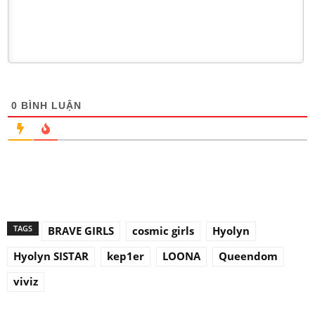
0
BÌNH LUẬN
TAGS
BRAVE GIRLS
cosmic girls
Hyolyn
Hyolyn SISTAR
kep1er
LOONA
Queendom
viviz