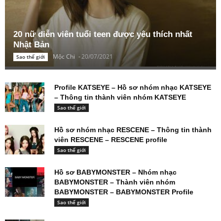
20 nữ diễn viên tuổi teen được yêu thích nhất
Nhật Bản
Mộc Chi
-
20/07/2021
Sao thế giới
Profile KATSEYE – Hồ sơ nhóm nhạc KATSEYE
– Thông tin thành viên nhóm KATSEYE
Sao thế giới
Hồ sơ nhóm nhạc RESCENE – Thông tin thành
viên RESCENE – RESCENE profile
Sao thế giới
Hồ sơ BABYMONSTER – Nhóm nhạc
BABYMONSTER – Thành viên nhóm
BABYMONSTER – BABYMONSTER Profile
Sao thế giới