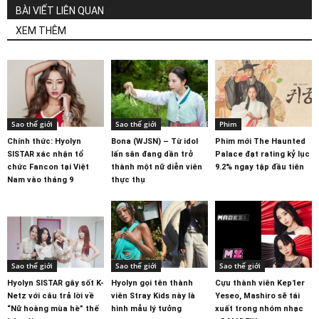
BÀI VIẾT LIÊN QUAN
XEM THÊM
Sao thế giới
Sao thế giới
Phim
Chính thức: Hyolyn
Bona (WJSN) – Từ idol
Phim mới The Haunted
SISTAR xác nhận tổ
lấn sân đang dần trở
Palace đạt rating kỷ lục
chức Fancon tại Việt
thành một nữ diễn viên
9.2% ngay tập đầu tiên
Nam vào tháng 9
thực thụ
Sao thế giới
Sao thế giới
Sao thế giới
Hyolyn SISTAR gây sốt K-
Hyolyn gọi tên thành
Cựu thành viên Kep1er
Netz với câu trả lời về
viên Stray Kids này là
Yeseo, Mashiro sẽ tái
“Nữ hoàng mùa hè” thế
hình mẫu lý tưởng
xuất trong nhóm nhạc