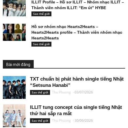
ILLIT Profile – Hồ sơ ILLIT – Nhóm nhạc ILLIT –
Thành viên nhóm ILLIT: “Em út” HYBE
Sao thế giới
Hồ sơ nhóm nhạc Hearts2Hearts –
Hearts2Hearts profile – Thành viên nhóm nhạc
Hearts2Hearts
Sao thế giới
Bài mới đăng
TXT chuẩn bị phát hành single tiếng Nhật
“Setsuna Hanabi”
Thu Phuong
-
03/07/2026
Sao thế giới
ILLIT tung concept của single tiếng Nhật
thứ hai sắp ra mắt
Thu Phuong
-
30/06/2026
Sao thế giới