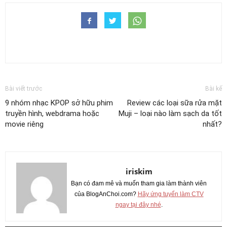
Bài viết trước
Bài kế
9 nhóm nhạc KPOP sở hữu phim
Review các loại sữa rửa mặt
truyền hình, webdrama hoặc
Muji – loại nào làm sạch da tốt
movie riêng
nhất?
iriskim
Bạn có đam mê và muốn tham gia làm thành viên
của BlogAnChoi.com?
Hãy ứng tuyển làm CTV
ngay tại đây nhé
.