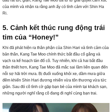
đầu rất tức giận, Kang Tae Moo đã từ từ giải quyết cảm xúc
của mình và nhận ra rằng anh ấy có tình cảm với Shin Ha
Ri.
5. Cảnh kết thúc rung động trái
tim của “Honey!”
Khi đã phát hiện ra thân phận của Shin Hari và tình cảm của
bản thân, Kang Tae Moo chính thức bắt đầu cố gắng và
vạch ra kế hoạch tán đổ cô. Tuy nhiên, khi cả hai bắt đầu
thân thiết hơn, Kang Tae Moo đã mắc sai lầm liên quan đến
nỗi sợ hãi trời mưa. Bị đuổi xuống khỏi xe, dầm mưa giữa
đêm khiến Shin Hari đương nhiên vừa tổn thương vừa tức
giận. Sau đó cô tình cờ gặp bạn bè của mình tại khách sạn,
những người nghĩ rằng cô đang đi nghỉ cùng bạn trai.