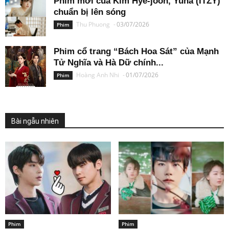
Phim mới của Kim Hye-joon, Yuna (ITZY)
chuẩn bị lên sóng
Thu Phuong
-
03/07/2026
Phim
Phim cổ trang “Bách Hoa Sát” của Mạnh
Tử Nghĩa và Hà Dữ chính...
Hoàng Anh Nhi
-
01/07/2026
Phim
Bài ngẫu nhiên
Phim
Phim