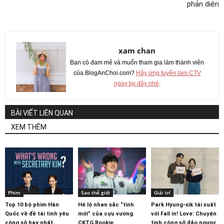
phản diện
xam chan
Bạn có đam mê và muốn tham gia làm thành viên
của BlogAnChoi.com?
Hãy ứng tuyển làm CTV
ngay tại đây nhé
.
BÀI VIẾT LIÊN QUAN
XEM THÊM
Phim
Sao thế giới
Giải trí
Top 10 bộ phim Hàn
Hé lộ nhan sắc “tình
Park Hyung-sik tái xuất
Quốc về đề tài tình yêu
mới” của cựu vương
với Fall in! Love: Chuyện
công sở hay nhất
CKTG Rookie
tình công sở đảo ngược