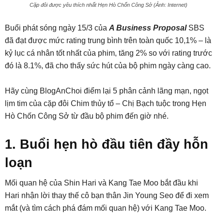
Cặp đôi được yêu thích nhất Hẹn Hò Chốn Công Sở (Ảnh: Internet)
Buổi phát sóng ngày 15/3 của
A Business Proposal
SBS
đã đạt được mức rating trung bình trên toàn quốc 10,1% – là
kỷ lục cá nhân tốt nhất của phim, tăng 2% so với rating trước
đó là 8.1%, đã cho thấy sức hút của bộ phim ngày càng cao.
Hãy cùng BlogAnChoi điểm lại 5 phân cảnh lãng mạn, ngọt
lịm tim của cặp đôi Chim thủy tổ – Chị Bạch tuộc trong Hẹn
Hò Chốn Công Sở từ đầu bộ phim đến giờ nhé.
1. Buổi hẹn hò đầu tiên đầy hỗn
loạn
Mối quan hệ của Shin Hari và Kang Tae Moo bắt đầu khi
Hari nhận lời thay thế cô bạn thân Jin Young Seo để đi xem
mắt (và tìm cách phá đám mối quan hệ) với Kang Tae Moo.