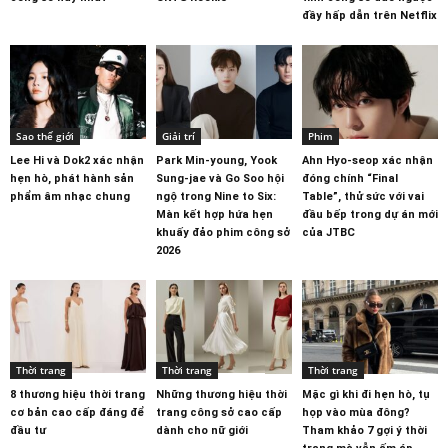
đầy hấp dẫn trên Netflix
Sao thế giới
Giải trí
Phim
Lee Hi và Dok2 xác nhận
Park Min-young, Yook
Ahn Hyo-seop xác nhận
hẹn hò, phát hành sản
Sung-jae và Go Soo hội
đóng chính “Final
phẩm âm nhạc chung
ngộ trong Nine to Six:
Table”, thử sức với vai
Màn kết hợp hứa hẹn
đầu bếp trong dự án mới
khuấy đảo phim công sở
của JTBC
2026
Thời trang
Thời trang
Thời trang
8 thương hiệu thời trang
Những thương hiệu thời
Mặc gì khi đi hẹn hò, tụ
cơ bản cao cấp đáng để
trang công sở cao cấp
họp vào mùa đông?
đầu tư
dành cho nữ giới
Tham khảo 7 gợi ý thời