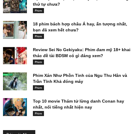
thứ tự chưa?
Phim
18 phim bách hợp châu Á hay, ấn tượng nhất,
bạn đã xem hết chưa?
Phim
Review Sei No Gekiyaku: Phim đam mỹ 18+ khai
thác đề tài BDSM có gì đáng xem?
Phim
Phim Xán Như Phồn Tinh của Ngu Thu Hân và
Trần Tĩnh Khả đóng máy
Phim
Top 10 movie Thám tử lừng danh Conan hay
nhất, nổi tiếng nhất hiện nay
Phim