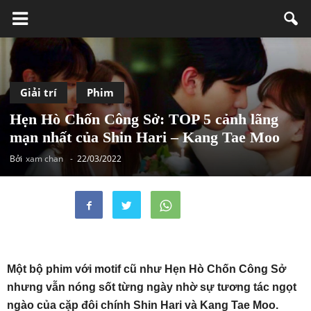
Giải trí
Phim
Hẹn Hò Chốn Công Sở: TOP 5 cảnh lãng
mạn nhất của Shin Hari – Kang Tae Moo
Bởi
xam chan
-
22/03/2022
Một bộ phim với motif cũ như Hẹn Hò Chốn Công Sở
nhưng vẫn nóng sốt từng ngày nhờ sự tương tác ngọt
ngào của cặp đôi chính Shin Hari và Kang Tae Moo.