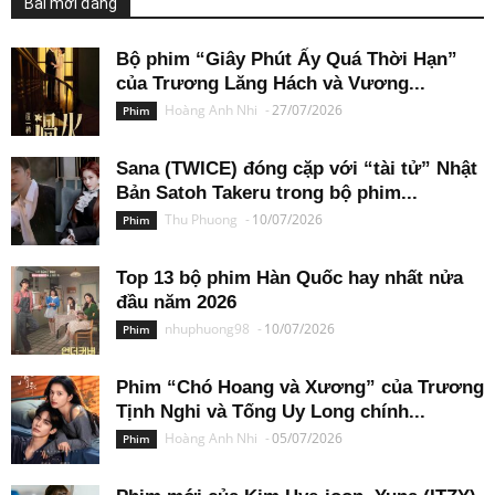
Bài mới đăng
Bộ phim “Giây Phút Ấy Quá Thời Hạn”
của Trương Lăng Hách và Vương...
Hoàng Anh Nhi
-
27/07/2026
Phim
Sana (TWICE) đóng cặp với “tài tử” Nhật
Bản Satoh Takeru trong bộ phim...
Thu Phuong
-
10/07/2026
Phim
Top 13 bộ phim Hàn Quốc hay nhất nửa
đầu năm 2026
nhuphuong98
-
10/07/2026
Phim
Phim “Chó Hoang và Xương” của Trương
Tịnh Nghi và Tống Uy Long chính...
Hoàng Anh Nhi
-
05/07/2026
Phim