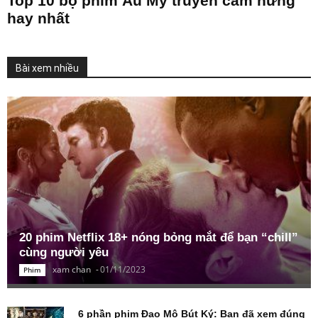
Top 10 bộ phim Âu Mỹ truyền cảm hứng
hay nhất
Bài xem nhiều
20 phim Netflix 18+ nóng bỏng mắt để bạn “chill”
cùng người yêu
xam chan
-
01/11/2023
Phim
6 phần phim Đạo Mộ Bút Ký: Bạn đã xem đúng