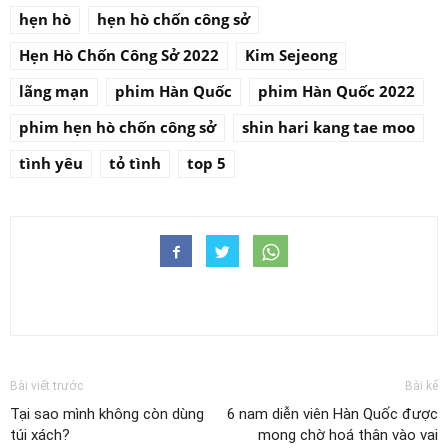
hẹn hò
hẹn hò chốn công sở
Hẹn Hò Chốn Công Sở 2022
Kim Sejeong
lãng mạn
phim Hàn Quốc
phim Hàn Quốc 2022
phim hẹn hò chốn công sở
shin hari kang tae moo
tình yêu
tỏ tình
top 5
Bài viết trước
Bài kế
Tại sao mình không còn dùng
6 nam diễn viên Hàn Quốc được
túi xách?
mong chờ hoá thân vào vai