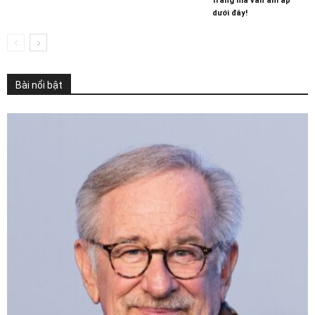
trang mà vẫn ấm áp
dưới đây!
Bài nổi bật