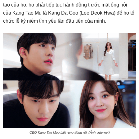
tạo của họ, họ phải tiếp tục hành động trước mặt ông nội
của Kang Tae Mu là Kang Da Goo (Lee Deok Hwa) để họ tổ
chức lễ kỷ niệm tình yêu lần đầu tiên của mình.
CEO Kang Tae Moo biết rung động rồi. (Ảnh: internet)