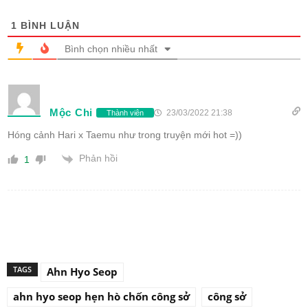
1
BÌNH LUẬN
Bình chọn nhiều nhất
Mộc Chi
23/03/2022 21:38
Thành viên
Hóng cảnh Hari x Taemu như trong truyện mới hot =))
Phản hồi
1
TAGS
Ahn Hyo Seop
ahn hyo seop hẹn hò chốn công sở
công sở