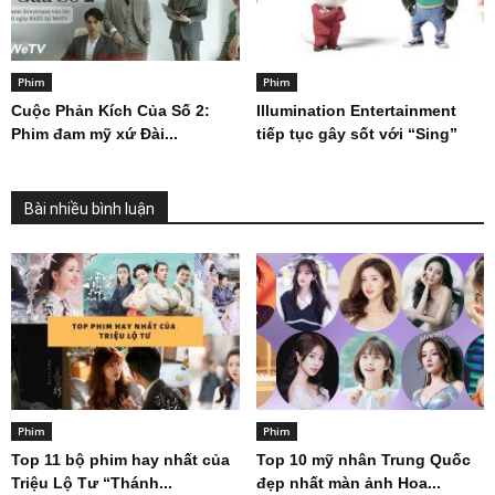
Phim
Phim
Cuộc Phản Kích Của Số 2:
Illumination Entertainment
Phim đam mỹ xứ Đài...
tiếp tục gây sốt với “Sing”
Bài nhiều bình luận
Phim
Phim
Top 11 bộ phim hay nhất của
Top 10 mỹ nhân Trung Quốc
Triệu Lộ Tư “Thánh...
đẹp nhất màn ảnh Hoa...