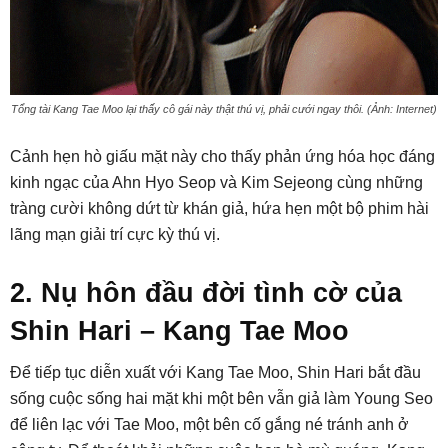
Tổng tài Kang Tae Moo lại thấy cô gái này thật thú vị, phải cưới ngay thôi. (Ảnh: Internet)
Cảnh hẹn hò giấu mặt này cho thấy phản ứng hóa học đáng
kinh ngạc của Ahn Hyo Seop và Kim Sejeong cùng những
tràng cười không dứt từ khán giả, hứa hẹn một bộ phim hài
lãng mạn giải trí cực kỳ thú vị.
2. Nụ hôn đầu đời tình cờ của
Shin Hari – Kang Tae Moo
Để tiếp tục diễn xuất với Kang Tae Moo, Shin Hari bắt đầu
sống cuộc sống hai mặt khi một bên vẫn giả làm Young Seo
để liên lạc với Tae Moo, một bên cố gắng né tránh anh ở