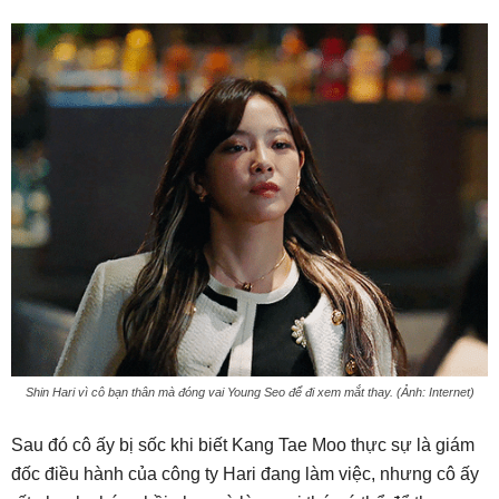
Shin Hari vì cô bạn thân mà đóng vai Young Seo để đi xem mắt thay. (Ảnh: Internet)
Sau đó cô ấy bị sốc khi biết Kang Tae Moo thực sự là giám
đốc điều hành của công ty Hari đang làm việc, nhưng cô ấy