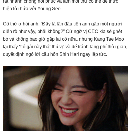
rất nhanh chóng hồi phục và làm mọi thứ có thể để thực
hiện lời hứa với Young Seo.
Cô thờ ơ hỏi anh, “Đây là lần đầu tiên anh gặp một người
điên rồ như vậy, phải không?” Cứ ngỡ vị CEO kia sẽ ghét
bỏ và không bao giờ gặp lại cô nữa, nhưng Kang Tae Moo
lại thấy “cô gái này thật thú vị” và để tránh lãng phí thời gian,
quyết định ngỏ lời cầu hôn Shin Hari ngay lập tức.