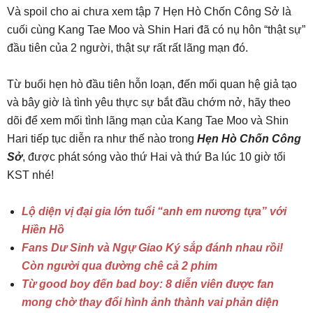
Và spoil cho ai chưa xem tập 7 Hẹn Hò Chốn Công Sở là
cuối cùng Kang Tae Moo và Shin Hari đã có nụ hôn “thật sự”
đầu tiên của 2 người, thật sự rất rất lãng mạn đó.
Từ buổi hẹn hò đầu tiên hỗn loạn, đến mối quan hệ giả tạo
và bây giờ là tình yêu thực sự bắt đầu chớm nở, hãy theo
dõi để xem mối tình lãng mạn của Kang Tae Moo và Shin
Hari tiếp tục diễn ra như thế nào trong
Hẹn Hò Chốn Công
Sở
, được phát sóng vào thứ Hai và thứ Ba lúc 10 giờ tối
KST nhé!
Lộ diện vị đại gia lớn tuổi “anh em nương tựa” với
Hiền Hồ
Fans Dư Sinh và Ngự Giao Ký sắp đánh nhau rồi!
Còn người qua đường chê cả 2 phim
Từ good boy đến bad boy: 8 diễn viên được fan
mong chờ thay đổi hình ảnh thành vai phản diện