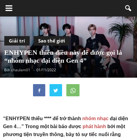
Giải trí
Sao thế giới
ENHYPEN thiếu điều này để được gọi là
“nhóm nhạc đại diện Gen 4”
Bởi
chaulam01
-
01/11/2022
“ENHYPEN thiếu **** để trở thành
nhóm nhạc
đại diện
Gen 4…” Trong một bài báo được
phát hành
bởi một
phương tiện truyền thông, bày tỏ sự tiếc nuối rằng