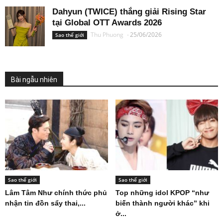
Dahyun (TWICE) thắng giải Rising Star
tại Global OTT Awards 2026
Thu Phuong
-
25/06/2026
Sao thế giới
Bài ngẫu nhiên
Sao thế giới
Sao thế giới
Lâm Tâm Như chính thức phủ
Top những idol KPOP “như
nhận tin đồn sẩy thai,...
biến thành người khác” khi
ở...