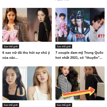
Sao thế giới
Sao thế giới
6 sao nữ đã thu hút sự chú ý
7 couple đam mỹ Trung Quốc
của các...
hot nhất 2021, có “thuyền”...
Sao thế giới
Sao thế giới