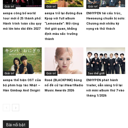
Giải trí
Giải trí
Giải trí
aespa công bố world
aespa trở lại đường đua
ENHYPEN tái cấu trúc,
tour mới ở 25 thành phố:
Kpop với full album
Heeseung chuẩn bị solo:
Hành trình toàn cầu quy
“Lemonade”: Mở rộng
Chương mới nhiều kỳ
mô lớn kéo dài đến 2027
thế giới quan, khẳng
vọng và thử thách
định màu sắc trưởng
thành
Giải trí
Giải trí
Sao thế giới
aespa thể hiện OST của
Rosé (BLACKPINK) bùng
ENHYPEN phát hành
bộ phim hợp tác Nhật –
nổ đề cử tại iHeartRadio
trailer, sẵn sàng trở lại
Hàn Gimbap And Onigiri
Music Awards 2026
với mini album thứ 7 vào
tháng 1/2026
Bài nổi bật