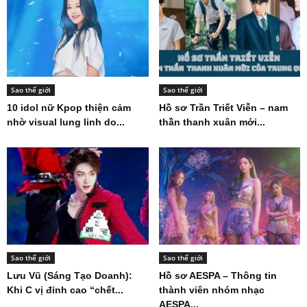
Sao thế giới
Sao thế giới
10 idol nữ Kpop thiện cảm
Hồ sơ Trần Triết Viễn – nam
nhờ visual lung linh do...
thần thanh xuân mới...
Sao thế giới
Sao thế giới
Lưu Vũ (Sáng Tạo Doanh):
Hồ sơ AESPA – Thông tin
Khi C vị đỉnh cao “chết...
thành viên nhóm nhạc
AESPA...