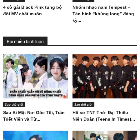
4 cô gái Black Pink tung bộ
Nhóm nhạc nam Tempest –
đôi MV chất muốn...
Tân binh “khủng long” đáng
kỳ...
Bài nhiều bình luận
Sao thế giới
Sao thế giới
Sau Bí Mật Nơi Góc Tối, Trần
Hồ sơ TNT Thời Đại Thiếu
Triết Viễn và Từ...
Niên Đoàn (Teens In Times)...