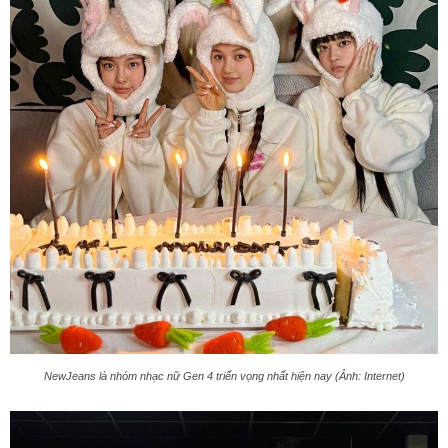
NewJeans là nhóm nhạc nữ Gen 4 triển vọng nhất hiện nay (Ảnh: Internet)