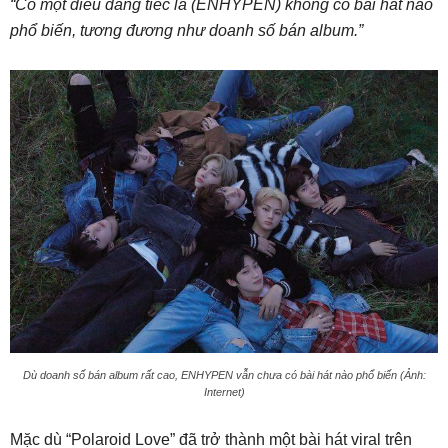
“Có một điều đáng tiếc là (ENHYPEN) không có bài hát nào
phổ biến, tương đương như doanh số bán album.”
Dù doanh số bán album rất cao, ENHYPEN vẫn chưa có bài hát nào phổ biến (Ảnh:
Internet)
Mặc dù “Polaroid Love” đã trở thành một bài hát viral trên