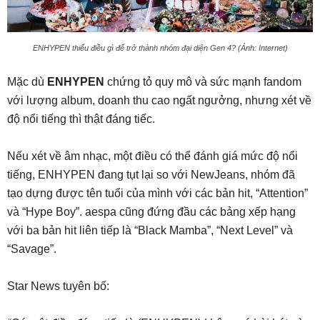
ENHYPEN thiếu điều gì để trở thành nhóm đại diện Gen 4? (Ảnh: Internet)
Mặc dù
ENHYPEN
chứng tỏ quy mô và sức mạnh fandom
với lượng album, doanh thu cao ngất ngưởng, nhưng xét về
độ nổi tiếng thì thật đáng tiếc.
Nếu xét về âm nhạc, một điều có thể đánh giá mức độ nổi
tiếng, ENHYPEN đang tụt lại so với NewJeans, nhóm đã
tạo dựng được tên tuổi của mình với các bản hit, “Attention”
và “Hype Boy”. aespa cũng đứng đầu các bảng xếp hạng
với ba bản hit liên tiếp là “Black Mamba”, “Next Level” và
“Savage”.
Star News tuyên bố: