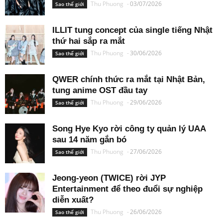
Thu Phuong
-
03/07/2026
Sao thế giới
ILLIT tung concept của single tiếng Nhật
thứ hai sắp ra mắt
Thu Phuong
-
30/06/2026
Sao thế giới
QWER chính thức ra mắt tại Nhật Bản,
tung anime OST đầu tay
Thu Phuong
-
29/06/2026
Sao thế giới
Song Hye Kyo rời công ty quản lý UAA
sau 14 năm gắn bó
Thu Phuong
-
27/06/2026
Sao thế giới
Jeong-yeon (TWICE) rời JYP
Entertainment để theo đuổi sự nghiệp
diễn xuất?
Thu Phuong
-
26/06/2026
Sao thế giới