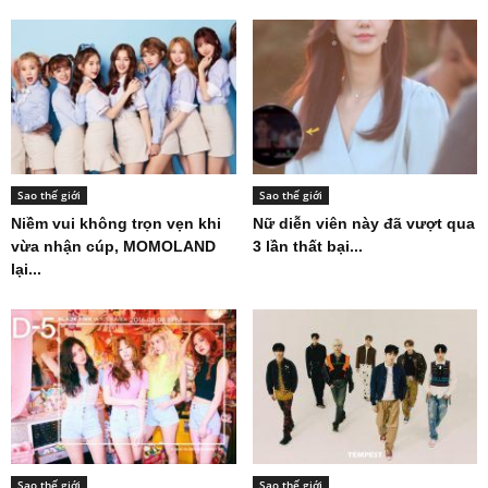
Sao thế giới
Sao thế giới
Niềm vui không trọn vẹn khi
Nữ diễn viên này đã vượt qua
vừa nhận cúp, MOMOLAND
3 lần thất bại...
lại...
Sao thế giới
Sao thế giới