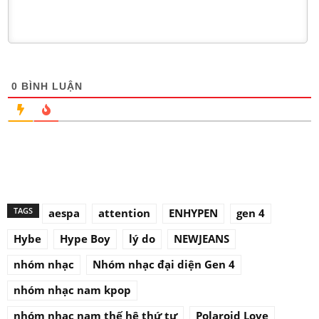
0
BÌNH LUẬN
TAGS
aespa
attention
ENHYPEN
gen 4
Hybe
Hype Boy
lý do
NEWJEANS
nhóm nhạc
Nhóm nhạc đại diện Gen 4
nhóm nhạc nam kpop
nhóm nhạc nam thế hệ thứ tư
Polaroid Love