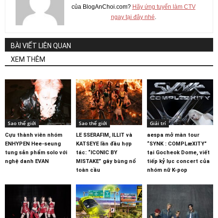
của BlogAnChoi.com?
Hãy ứng tuyển làm CTV
ngay tại đây nhé
.
BÀI VIẾT LIÊN QUAN
XEM THÊM
Sao thế giới
Sao thế giới
Giải trí
Cựu thành viên nhóm
LE SSERAFIM, ILLIT và
aespa mở màn tour
ENHYPEN Hee-seung
KATSEYE lần đầu hợp
“SYNK : COMPLæXITY”
tung sản phẩm solo với
tác: “ICONIC BY
tại Gocheok Dome, viết
nghệ danh EVAN
MISTAKE” gây bùng nổ
tiếp kỷ lục concert của
toàn cầu
nhóm nữ K-pop