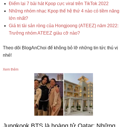
Điểm lại 7 bài hát Kpop cực viral trên TikTok 2022
Những nhóm nhạc Kpop thế hệ thứ 4 nào có tiềm năng
lớn nhất?
Giá trị tài sản ròng của Hongjoong (ATEEZ) năm 2022:
Trưởng nhóm ATEEZ giàu cỡ nào?
Theo dõi BlogAnChoi để không bỏ lỡ những tin tức thú vị
nhé!
Xem thêm
Jungkook BTS là hoàng tử Qatar: Những