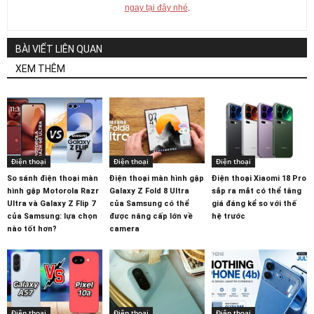
ngay tại đây nhé
.
BÀI VIẾT LIÊN QUAN
XEM THÊM
Điện thoại
Điện thoại
Điện thoại
So sánh điện thoại màn
Điện thoại màn hình gập
Điện thoại Xiaomi 18 Pro
hình gập Motorola Razr
Galaxy Z Fold 8 Ultra
sắp ra mắt có thể tăng
Ultra và Galaxy Z Flip 7
của Samsung có thể
giá đáng kể so với thế
của Samsung: lựa chọn
được nâng cấp lớn về
hệ trước
nào tốt hơn?
camera
Điện thoại
Điện thoại
Điện thoại