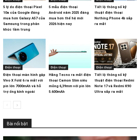
5 lý do điện thoại Pixel
5 mẫu điện thoại
Tiết lộ thông số kỹ
10a của Google đáng
Android năm 2025 đáng
thuật điện thoại
mua hơn Galaxy A57 của
mua hơn thế hệ mới
Nothing Phone 4b sắp
Samsung trong phân
2026 hiện nay
ra mắt
khúc tầm trung
Điện thoại
Điện thoại
Điện thoại
Điện thoại màn hình gập
Hãng Tecno ra mắt điện
Tiết lộ thông số kỹ
Vivo X Fold 6 ra mắt với
thoại Camon Slim siêu
thuật điện thoại Redmi
pin lớn 7000mAh và hỗ
mỏng 6,39mm với pin lớn
Note 17 và Redmi K90
trợ ống kính ngoài
5.600mAh
Ultra sắp ra mắt
Bài nổi bật