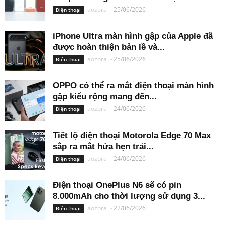
aozora
-
25/06/2026
Điện thoại
iPhone Ultra màn hình gập của Apple đã
được hoàn thiện bản lề và...
aozora
-
25/06/2026
Điện thoại
OPPO có thể ra mắt điện thoại màn hình
gập kiểu rộng mang đến...
aozora
-
24/06/2026
Điện thoại
Tiết lộ điện thoại Motorola Edge 70 Max
sắp ra mắt hứa hẹn trải...
aozora
-
24/06/2026
Điện thoại
Điện thoại OnePlus N6 sẽ có pin
8.000mAh cho thời lượng sử dụng 3...
aozora
-
22/06/2026
Điện thoại