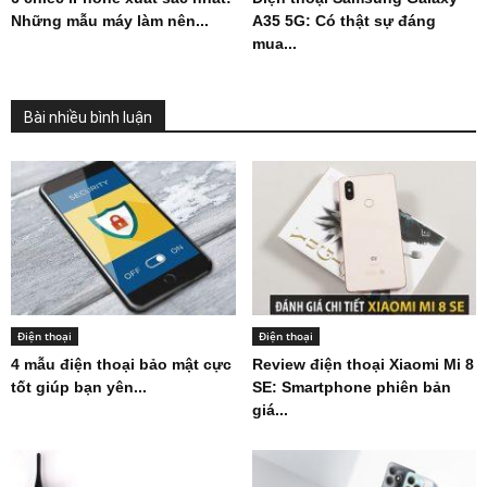
Những mẫu máy làm nên...
A35 5G: Có thật sự đáng
mua...
Bài nhiều bình luận
Điện thoại
Điện thoại
4 mẫu điện thoại bảo mật cực
Review điện thoại Xiaomi Mi 8
tốt giúp bạn yên...
SE: Smartphone phiên bản
giá...