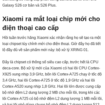
Galaxy S26 cơ bản và S26 Plus.
Xiaomi ra mắt loại chip mới cho
điện thoại cao cấp
Hồi tuần trước hãng Xiaomi xác nhận rằng họ sẽ tạo ra một
loại chipset tùy chỉnh mới cho điện thoại. Giờ đây họ đã tiết
lộ đầy đủ về sản phẩm mới này: bộ xử lý XRING 01.
Đây là chipset có thông số siêu cao cấp, trước hết là CPU
deca-core. Bộ xử lý mới của Xiaomi có hai lõi CPU Cortex-
X925 xung nhịp 3,9 GHz, bốn lõi Cortex-A725 chạy ở tốc độ
3,4 GHz, hai lõi Cortex-A725 ở tốc độ 1,9 GHz và hai lõi
Cortex-A520 xung nhịp 1,8 GHz. Hai lõi lớn được cung cấp
bộ nhớ đệm L2 dung lượng 2 MB cho mỗi lõi, trong khi các
lõi Cortex-A725 có bộ nhớ đệm L2 dung lượng 1 MB mỗi lõi,
và hai lõi nhỏ dùng chung bộ nhớ đệm L2 dung lượng 512