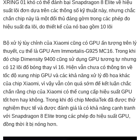
XRING 01 khó có thể đánh bại Snapdragon 8 Elite về hiệu
suất lõi đơn dựa trên các thông số kỹ thuật này, nhưng chắc
chắn chip này là một đối thủ đáng gờm trong các phép đo
hiệu suất đa lõi, do thiết kế của nó bao gồm 10 lõi
Bộ xử lý tùy chỉnh của Xiaomi cũng có GPU ấn tượng trên lý
thuyết, cụ thể là GPU Arm Immortalis-G925 MC16. Trong khi
đó chip Dimensity 9400 cũng sử dụng GPU tương tự nhưng
có 12 lõi đổ bóng thay vì 16. Hiện vẫn chưa có thông tin về
tốc độ xung nhịp GPU và các khả năng xử lý đồ họa khác
của chip Xiaomi, vì vậy vẫn còn quá sớm để kết luận chắc
chắn rằng chip của Xiaomi có thể cung cấp hiệu suất GPU
tốt hơn hay không. Trong khi đó chip MediaTek đã được thử
nghiệm thực tế và được đánh giá là có khả năng cạnh tranh
với Snapdragon 8 Elite trong các phép đo hiệu suất GPU,
đồng thời ít bị nóng hơn.