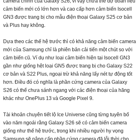
camera chính của Galaxy S26, vì vậy chưa thể dự đoán liệu
cảm biến mới có lớn hơn và cao cấp hơn cảm biến Isocell
GN3 được trang bị cho mẫu điện thoại Galaxy S25 cơ bản
và Plus hay không.
Dựa theo các thế hệ trước thì có khả năng cảm biến camera
mới của Samsung chỉ là phiên bản cải tiến một chút so với
cảm biến cũ. Ví dụ như loại cảm biến hiện tại Isocell GN3
gần như giống hệt loại GN5 được trang bị cho Galaxy S22
cơ bản và S22 Plus, ngoại trừ khả năng lấy nét tự động tốt
hơn. Điều đó có nghĩa là phần cứng camera của Galaxy
S26 có thể chưa sánh ngang với các điện thoại của hãng
khác như OnePlus 13 và Google Pixel 9.
Tài khoản chuyên tiết lộ Ice Universe cũng từng tuyên bố
vào năm ngoái rằng Galaxy S26 sẽ có cảm biến camera
giống như thế hệ trước, trong khi nhiều người hy vọng
Samsung sẽ nâng cấp phần cứng camera đã lỗi thời cho