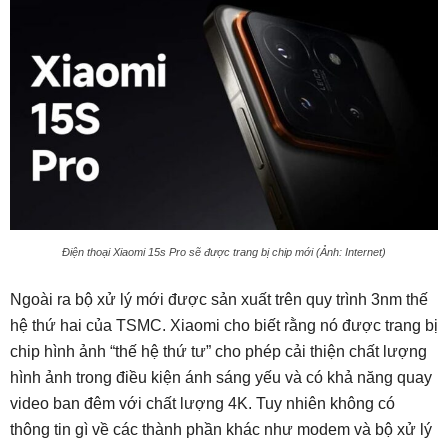
Điện thoại Xiaomi 15s Pro sẽ được trang bị chip mới (Ảnh: Internet)
Ngoài ra bộ xử lý mới được sản xuất trên quy trình 3nm thế
hệ thứ hai của TSMC. Xiaomi cho biết rằng nó được trang bị
chip hình ảnh “thế hệ thứ tư” cho phép cải thiện chất lượng
hình ảnh trong điều kiện ánh sáng yếu và có khả năng quay
video ban đêm với chất lượng 4K. Tuy nhiên không có
thông tin gì về các thành phần khác như modem và bộ xử lý