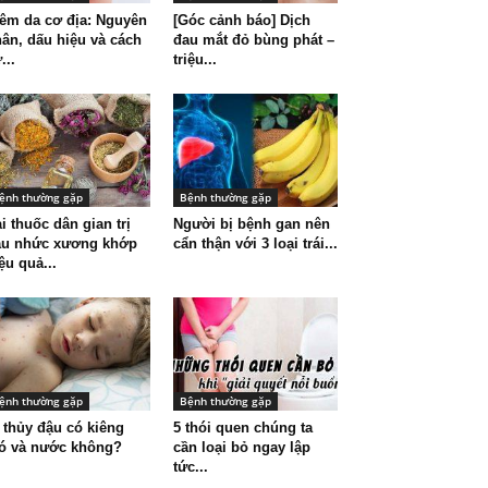
êm da cơ địa: Nguyên
[Góc cảnh báo] Dịch
ân, dấu hiệu và cách
đau mắt đỏ bùng phát –
...
triệu...
ệnh thường gặp
Bệnh thường gặp
i thuốc dân gian trị
Người bị bệnh gan nên
au nhức xương khớp
cẩn thận với 3 loại trái...
ệu quả...
ệnh thường gặp
Bệnh thường gặp
 thủy đậu có kiêng
5 thói quen chúng ta
ó và nước không?
cần loại bỏ ngay lập
tức...