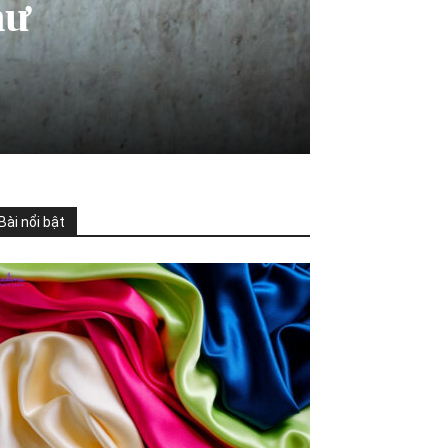
hư
Bài nổi bật