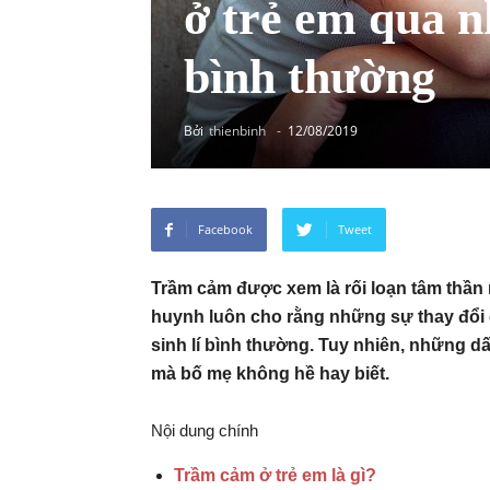
ở trẻ em qua n
bình thường
Bởi
thienbinh
-
12/08/2019
Facebook
Tweet
Trầm cảm được xem là rối loạn tâm thần
huynh luôn cho rằng những sự thay đổi c
sinh lí bình thường. Tuy nhiên, những dấ
mà bố mẹ không hề hay biết.
Nội dung chính
Trầm cảm ở trẻ em là gì?