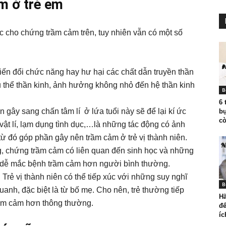
m ở trẻ em
c cho chứng trầm cảm trên, tuy nhiên vẫn có một số
iến đổi chức năng hay hư hại các chất dẫn truyền thần
hụ thể thần kinh, ảnh hưởng không nhỏ đến hệ thần kinh
B
6 
n gây sang chấn tâm lí ở lứa tuổi này sẽ để lại kí ức
b
cò
vật lí, lạm dụng tình dục,…là những tác động có ảnh
ừ đó góp phần gây nên trầm cảm ở trẻ vị thành niên.
, chứng trầm cảm có liên quan đến sinh học và những
 dễ mắc bệnh trầm cảm hơn người bình thường.
:
Trẻ vị thành niên có thể tiếp xúc với những suy nghĩ
B
anh, đặc biệt là từ bố mẹ. Cho nên, trẻ thường tiếp
Hã
rầm cảm hơn thông thường.
để
íc