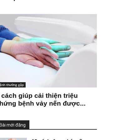
ệnh thường gặp
 cách giúp cải thiện triệu
hứng bệnh vảy nến được...
Bài mới đăng