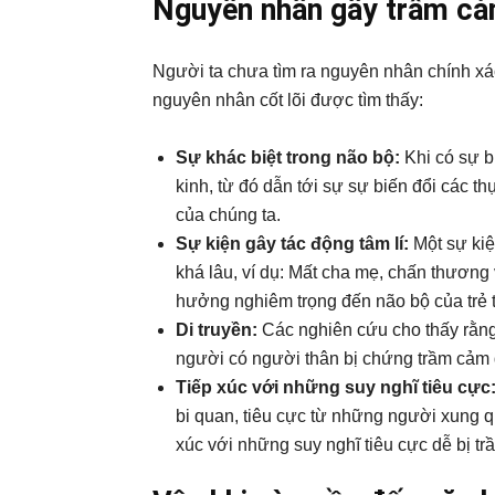
Nguyên nhân gây trầm cả
Người ta chưa tìm ra nguyên nhân chính xá
nguyên nhân cốt lõi được tìm thấy:
Sự khác biệt trong não bộ:
Khi có sự b
kinh, từ đó dẫn tới sự sự biến đổi các t
của chúng ta.
Sự kiện gây tác động tâm lí:
Một sự kiệ
khá lâu, ví dụ: Mất cha mẹ, chấn thương 
hưởng nghiêm trọng đến não bộ của trẻ t
Di truyền:
Các nghiên cứu cho thấy rằng
người có người thân bị chứng trầm cảm
Tiếp xúc với những suy nghĩ tiêu cực
bi quan, tiêu cực từ những người xung qu
xúc với những suy nghĩ tiêu cực dễ bị t