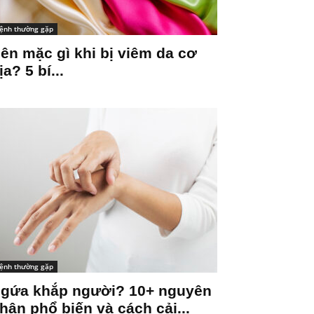
ệnh thường gặp
ên mặc gì khi bị viêm da cơ
ịa? 5 bí...
ệnh thường gặp
gứa khắp người? 10+ nguyên
hân phổ biến và cách cải...