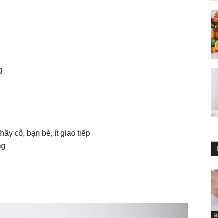
g
thầy cô, bạn bè, ít giao tiếp
ng
B