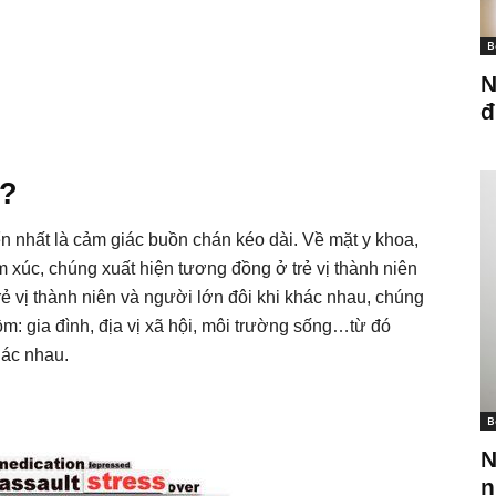
B
N
đ
ì?
n nhất là cảm giác buồn chán kéo dài. Về mặt y khoa,
ảm xúc, chúng xuất hiện tương đồng ở trẻ vị thành niên
rẻ vị thành niên và người lớn đôi khi khác nhau, chúng
m: gia đình, địa vị xã hội, môi trường sống…từ đó
hác nhau.
B
N
n