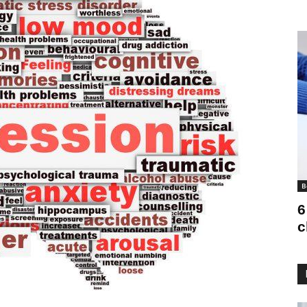
B
6
c