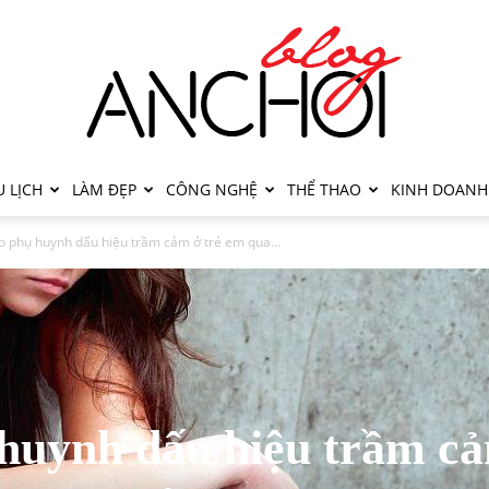
 LỊCH
LÀM ĐẸP
CÔNG NGHỆ
THỂ THAO
KINH DOANH
 phụ huynh dấu hiệu trầm cảm ở trẻ em qua...
huynh dấu hiệu trầm c