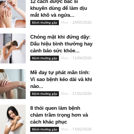
12 cách được bác sĩ
khuyên dùng để làm dịu
mắt khô và ngứa...
Mee
-
24/05/2026
Bệnh thường gặp
Chóng mặt khi đứng dậy:
Dấu hiệu bình thường hay
cảnh báo sức khỏe...
Mee
-
12/04/2026
Bệnh thường gặp
Mề đay tự phát mãn tính:
Vì sao bệnh kéo dài và khi
nào...
Mee
-
21/02/2026
Bệnh thường gặp
8 thói quen làm bệnh
chàm trầm trọng hơn và
cách khác phục
Mee
-
13/02/2026
Bệnh thường gặp