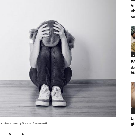
Vi
nh
xử
B
Bà
đ
hi
B
Bị
vị thành niên (Nguồn: Ineternet)
gi