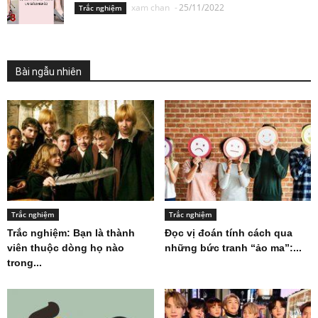
xam chan
-
25/11/2022
Trắc nghiệm
Bài ngẫu nhiên
Trắc nghiệm
Trắc nghiệm
Trắc nghiệm: Bạn là thành
Đọc vị đoán tính cách qua
viên thuộc dòng họ nào
những bức tranh “ảo ma”:...
trong...