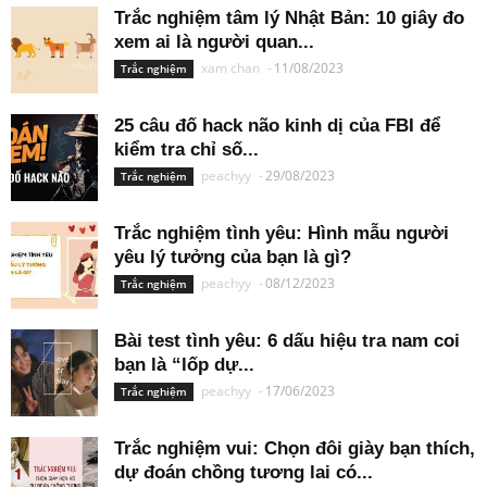
Trắc nghiệm tâm lý Nhật Bản: 10 giây đo
xem ai là người quan...
xam chan
-
11/08/2023
Trắc nghiệm
25 câu đố hack não kinh dị của FBI để
kiểm tra chỉ số...
peachyy
-
29/08/2023
Trắc nghiệm
Trắc nghiệm tình yêu: Hình mẫu người
yêu lý tưởng của bạn là gì?
peachyy
-
08/12/2023
Trắc nghiệm
Bài test tình yêu: 6 dấu hiệu tra nam coi
bạn là “lốp dự...
peachyy
-
17/06/2023
Trắc nghiệm
Trắc nghiệm vui: Chọn đôi giày bạn thích,
dự đoán chồng tương lai có...