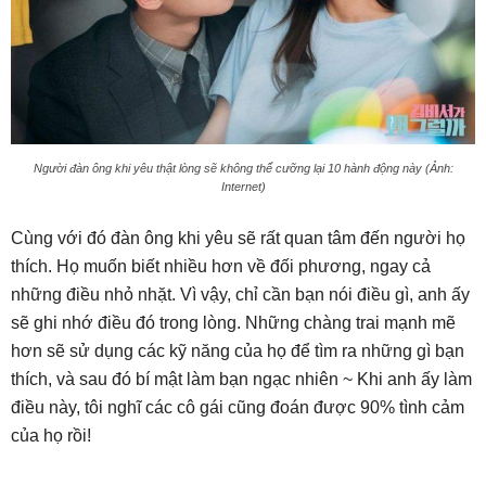
Người đàn ông khi yêu thật lòng sẽ không thể cưỡng lại 10 hành động này (Ảnh:
Internet)
Cùng với đó đàn ông khi yêu sẽ rất quan tâm đến người họ
thích. Họ muốn biết nhiều hơn về đối phương, ngay cả
những điều nhỏ nhặt. Vì vậy, chỉ cần bạn nói điều gì, anh ấy
sẽ ghi nhớ điều đó trong lòng. Những chàng trai mạnh mẽ
hơn sẽ sử dụng các kỹ năng của họ để tìm ra những gì bạn
thích, và sau đó bí mật làm bạn ngạc nhiên ~ Khi anh ấy làm
điều này, tôi nghĩ các cô gái cũng đoán được 90% tình cảm
của họ rồi!