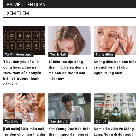
BÀI VIẾT LIÊN QUAN
XEM THÊM
Tử Vi - Horoscope
Tóc & Nail
Trang điểm
Tử vi tình yêu của 12
10 kiểu tóc dịu dàng,
Những điều bạn cần biết
cung hoàng đạo năm
thanh lịch siêu đơn giản
về cách kẻ mắt cho
2026: Năm của chuyển
mà bạn có thể tự làm
người trung niên
biến và trưởng thành
mỗi ngày
cảm xúc
Tóc & Nail
Sao thế giới
Giải trí
[Fall nails] 300+ mẫu nail
Kim Young Dae hóa thân
Nam diễn viên Vu Mông
tay đẹp cho mùa thu dịu
thành người đàn ông si
Lung: Sự ra đi đột ngột