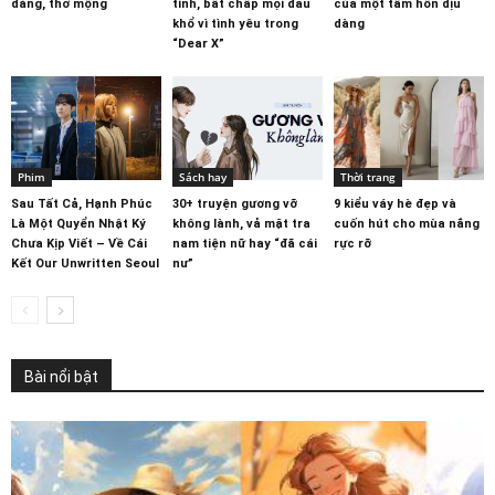
dàng, thơ mộng
tình, bất chấp mọi đau
của một tâm hồn dịu
khổ vì tình yêu trong
dàng
“Dear X”
Phim
Sách hay
Thời trang
Sau Tất Cả, Hạnh Phúc
30+ truyện gương vỡ
9 kiểu váy hè đẹp và
Là Một Quyển Nhật Ký
không lành, vả mặt tra
cuốn hút cho mùa nắng
Chưa Kịp Viết – Về Cái
nam tiện nữ hay “đã cái
rực rỡ
Kết Our Unwritten Seoul
nư”
Bài nổi bật